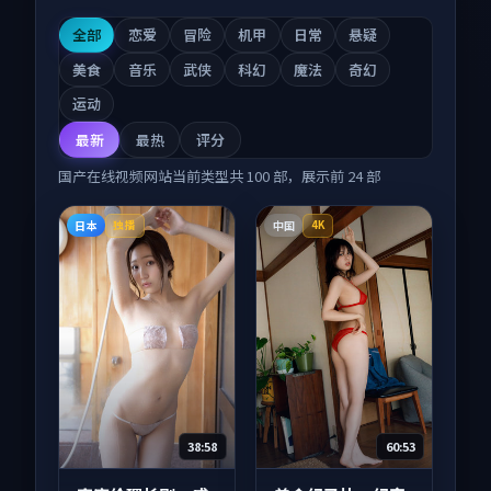
全部
恋爱
冒险
机甲
日常
悬疑
美食
音乐
武侠
科幻
魔法
奇幻
运动
最新
最热
评分
国产在线视频网站
当前类型共
100
部，展示前
24
部
日本
中国
独播
4K
38:58
60:53