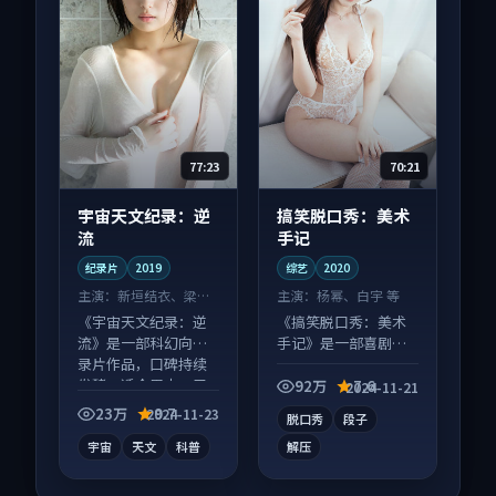
77:23
70:21
宇宙天文纪录：逆
搞笑脱口秀：美术
流
手记
纪录片
2019
综艺
2020
主演：
新垣结衣、梁朝
主演：
杨幂、白宇 等
伟 等
《宇宙天文纪录：逆
《搞笑脱口秀：美术
流》是一部科幻向纪
手记》是一部喜剧向
录片作品，口碑持续
综艺作品，口碑持续
发酵，适合周末一口
发酵，适合周末一口
92万
7.6
2024-11-21
气刷完。
气刷完。
23万
9.7
2024-11-23
脱口秀
段子
宇宙
天文
科普
解压