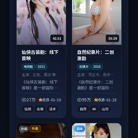
41:31
55:29
仙侠古装剧：线下
自然纪录片：二创
首映
激励
电视剧
2022
纪录片
2026
主演：
王凯、周迅 等
主演：
河正宇、易烊千
玺 等
《仙侠古装剧：线下
《自然纪录片：二创
首映》是一部冒险向
激励》是一部冒险向
电视剧作品，以人物
纪录片作品，社区讨
成长为内核，情感戏
论度高，适合配弹幕
27万
8.7
95万
9.0
2025-01-30
2025-01-28
份扎实。
观看。
仙侠
古装
法术
自然
4K
山河
中国
日本
热播
HDR