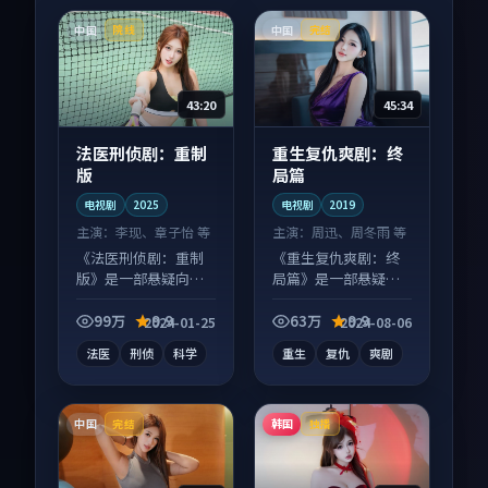
中国
中国
院线
完结
43:20
45:34
法医刑侦剧：重制
重生复仇爽剧：终
版
局篇
电视剧
2025
电视剧
2019
主演：
李现、章子怡 等
主演：
周迅、周冬雨 等
《法医刑侦剧：重制
《重生复仇爽剧：终
版》是一部悬疑向电
局篇》是一部悬疑向
视剧作品，社区讨论
电视剧作品，社区讨
度高，适合配弹幕观
论度高，适合配弹幕
99万
9.9
63万
9.9
2024-01-25
2024-08-06
看。
观看。
法医
刑侦
科学
重生
复仇
爽剧
中国
韩国
完结
独播