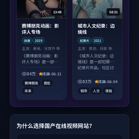
13:48
58:31
赛博朋克动画：影
城市人文纪录：边
评人专场
境线
动漫
2019
纪录片
2021
主演：
秦昊、宋慧乔 等
主演：
黄渤、杨紫 等
《赛博朋克动画：影
《城市人文纪录：边
评人专场》是一部科
境线》是一部犯罪向
幻向动漫作品，人物
纪录片作品，社区讨
关系层层推进，尾声
论度高，适合配弹幕
84万
8.8
2024-06-21
常有情绪落点。
观看。
83万
8.8
2024-06-04
赛博朋克
霓虹
未来
城市
人文
夜拍
为什么选择国产在线视频网站？