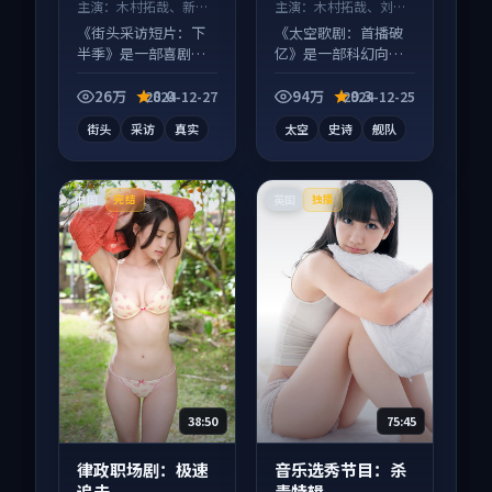
主演：
木村拓哉、新垣
主演：
木村拓哉、刘昊
结衣 等
然 等
《街头采访短片：下
《太空歌剧：首播破
半季》是一部喜剧向
亿》是一部科幻向电
短视频作品，口碑持
影作品，类型元素齐
续发酵，适合周末一
全，观感爽快不拖
26万
8.0
94万
9.3
2024-12-27
2024-12-25
口气刷完。
沓。
街头
采访
真实
太空
史诗
舰队
中国
英国
完结
独播
38:50
75:45
律政职场剧：极速
音乐选秀节目：杀
追击
青特辑