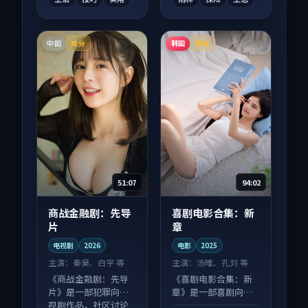
中国
韩国
高分
院线
51:07
94:02
商战金融剧：先导
喜剧电影合集：新
片
章
电视剧
2026
电影
2025
主演：
秦昊、白宇 等
主演：
汤唯、孔刘 等
《商战金融剧：先导
《喜剧电影合集：新
片》是一部犯罪向电
章》是一部喜剧向电
视剧作品，社区讨论
影作品，口碑持续发