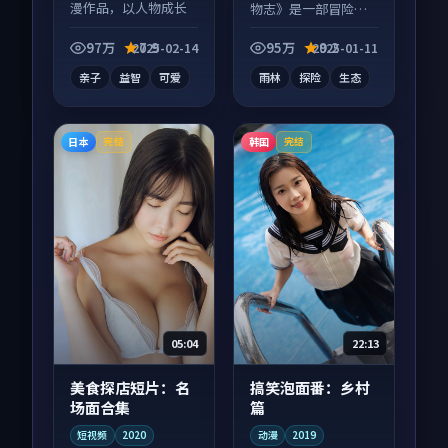
漫作品，以人物成长
物志》是一部冒险向
为内核，情感戏份扎
纪录片作品，多线叙
实。
事并行，细节值得二
97万
7.9
95万
9.2
2025-02-14
2025-01-11
刷回味。
亲子
益智
可爱
雨林
探险
生态
日本
韩国
完结
完结
05:04
22:13
美食探店短片：名
搞笑泡面番：乡村
场面合集
篇
短视频
2020
动漫
2019