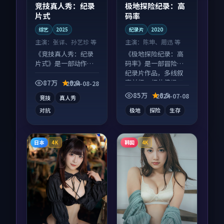
竞技真人秀：纪录
极地探险纪录：高
片式
码率
综艺
2025
纪录片
2020
主演：
张译、孙艺珍 等
主演：
陈坤、周迅 等
《竞技真人秀：纪录
《极地探险纪录：高
片式》是一部动作向
码率》是一部冒险向
综艺作品，人物关系
纪录片作品，多线叙
层层推进，尾声常有
事并行，细节值得二
87万
9.8
2024-08-28
情绪落点。
刷回味。
85万
8.5
2024-07-08
竞技
真人秀
对抗
极地
探险
生存
日本
韩国
4K
4K