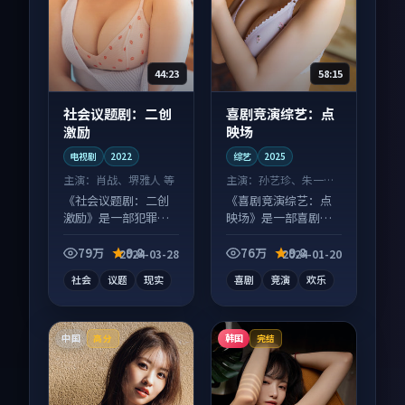
44:23
58:15
社会议题剧：二创
喜剧竞演综艺：点
激励
映场
电视剧
2022
综艺
2025
主演：
肖战、堺雅人 等
主演：
孙艺珍、朱一龙
等
《社会议题剧：二创
《喜剧竞演综艺：点
激励》是一部犯罪向
映场》是一部喜剧向
电视剧作品，以人物
综艺作品，节奏紧凑
成长为内核，情感戏
信息量大，适合沉浸
79万
9.8
76万
9.8
2024-03-28
2024-01-20
份扎实。
式追看。
社会
议题
现实
喜剧
竞演
欢乐
中国
韩国
高分
完结