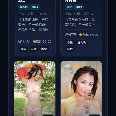
电视剧
2024
综艺
2019
主演：
胡歌、王凯 等
主演：
沈腾、巩俐 等
《律政职场剧：极速
《音乐选秀节目：杀
追击》是一部犯罪向
青特辑》是一部喜剧
电视剧作品，画面质
向综艺作品，人物关
感在线，配乐与镜头
系层层推进，尾声常
47万
9.3
2024-12-15
配合度高。
有情绪落点。
70万
9.0
2024-12-20
音乐
真人秀
律政
职场
辩论
舞台
中国
法国
院线
连载中