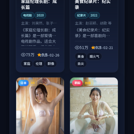
家庭伦理长剧：成
美食纪录片：纪实
长篇
录
电视剧
2020
纪录片
2021
主演：
刘昊然、张子枫
主演：
赵丽颖、胡歌 等
等
《家庭伦理长剧：成
《美食纪录片：纪实
长篇》是一部爱情向
录》是一部喜剧向纪
电视剧作品，适合大
录片作品，节奏紧凑
屏端观看，细节更丰
信息量大，适合沉浸
51万
9.3
2025-02-21
富。
式追看。
75万
9.5
2025-02-26
美食
烟火气
家庭
伦理
群像
舌尖
日本
韩国
4K
独播