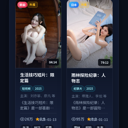
韩国
日本
热播
热播
04:14
79:12
生活技巧短片：限
雨林探险纪录：人
定篇
物志
短视频
2025
纪录片
2025
主演：
刘亦菲、廖凡 等
主演：
堺雅人、李现 等
《生活技巧短片：限
《雨林探险纪录：人
定篇》是一部喜剧向
物志》是一部冒险向
短视频作品，适合大
纪录片作品，多线叙
屏端观看，细节更丰
事并行，细节值得二
26万
7.5
95万
9.2
2025-01-13
2025-01-11
富。
刷回味。
生活
技巧
实用
雨林
探险
生态