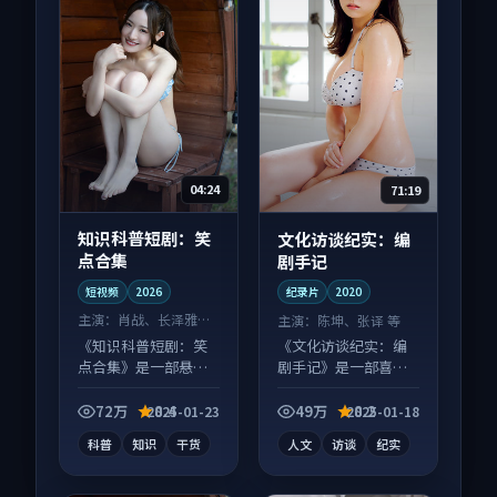
04:24
71:19
知识科普短剧：笑
文化访谈纪实：编
点合集
剧手记
短视频
2026
纪录片
2020
主演：
肖战、长泽雅美
主演：
陈坤、张译 等
等
《知识科普短剧：笑
《文化访谈纪实：编
点合集》是一部悬疑
剧手记》是一部喜剧
向短视频作品，社区
向纪录片作品，节奏
讨论度高，适合配弹
紧凑信息量大，适合
72万
8.4
49万
8.2
2025-01-23
2025-01-18
幕观看。
沉浸式追看。
科普
知识
干货
人文
访谈
纪实