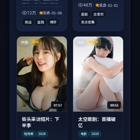
度高，适合配弹幕观
酵，适合周末一口气
48万
7.3
2025-01-01
看。
刷完。
72万
8.6
2025-01-06
喜剧
合家欢
商战
金融
博弈
笑点密集
中国
美国
院线
连载中
07:57
99:55
街头采访短片：下
太空歌剧：首播破
半季
亿
短视频
2026
电影
2020