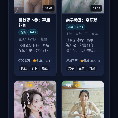
28:48
28:46
机战萝卜番：幕后
亲子动画：高原篇
花絮
动漫
2024
动漫
2023
主演：
肖战、王一博 等
主演：
堺雅人、赵丽颖
《亲子动画：高原
等
篇》是一部喜剧向动
《机战萝卜番：幕后
漫作品，以人物成长
花絮》是一部科幻向
为内核，情感戏份扎
动漫作品，口碑持续
实。
发酵，适合周末一口
28万
8.0
97万
7.9
2025-02-16
2025-02-14
气刷完。
机战
萝卜
热血
亲子
益智
可爱
中国
美国
热播
臻彩