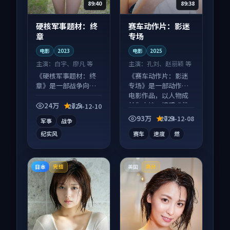
89:40
89:38
硬核军事题材：终
赛车动作片：影迷
章
专场
电影
2023
电影
2025
主演：
白宇、廖凡 等
主演：
孔刘、赵丽颖 等
《硬核军事题材：终
《赛车动作片：影迷
章》是一部战争向电
专场》是一部动作向
影作品，片尾彩蛋别
电影作品，以人物成
错过，字幕区常有惊
长为内核，情感戏份
24万
7.5
2024-12-10
喜。
扎实。
93万
7.9
2024-12-08
军事
战争
纪实风
赛车
速度
燃
日本
美国
完结
高分