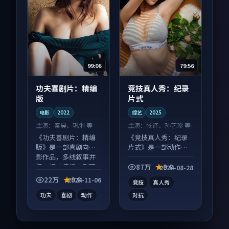
99:06
79:56
功夫喜剧片：精编
竞技真人秀：纪录
版
片式
电影
2022
综艺
2025
主演：
秦昊、巩俐 等
主演：
张译、孙艺珍 等
《功夫喜剧片：精编
《竞技真人秀：纪录
版》是一部喜剧向电
片式》是一部动作向
影作品，多线叙事并
综艺作品，人物关系
行，细节值得二刷回
层层推进，尾声常有
87万
9.8
2024-08-28
味。
情绪落点。
22万
9.8
2024-11-06
竞技
真人秀
功夫
喜剧
动作
对抗