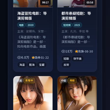
99:17
03:58
海盗冒险电影：导
都市悬疑短剧：导
演剪辑版
演剪辑版
电影
2020
短视频
2025
主演：
梁朝伟、宋慧乔
主演：
孔刘、李现 等
等
《海盗冒险电影：导
《都市悬疑短剧：导
演剪辑版》是一部冒
演剪辑版》是一部悬
险向电影作品，画面
疑向短视频作品，以
质感在线，配乐与镜
人物成长为内核，情
18万
9.9
2024-08-30
头配合度高。
感戏份扎实。
6.8万
9.9
2024-01-22
短剧
快节奏
海盗
航海
宝藏
反转
法国
中国
连载中
完结