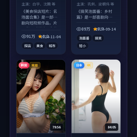
主演：
白宇、沈腾 等
主演：
巩俐、梁朝伟 等
《美食探店短片：名
《搞笑泡面番：乡村
场面合集》是一部喜
篇》是一部喜剧向动
剧向短视频作品，片
漫作品，片尾彩蛋别
尾彩蛋别错过，字幕
错过，字幕区常有惊
89万
7.7
2024-09-14
区常有惊喜。
喜。
91万
8.2
2024-11-04
泡面番
搞笑
探店
美食
城市
短小
韩国
日本
完结
4K
79:56
84:05