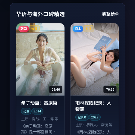
华语与海外口碑精选
完整榜单
韩国
日本
独播
热播
28:46
79:12
亲子动画：高原篇
雨林探险纪录：人
物志
动漫
2024
纪录片
2025
主演：
肖战、王一博 等
主演：
堺雅人、李现 等
《亲子动画：高原
篇》是一部喜剧向动
《雨林探险纪录：人