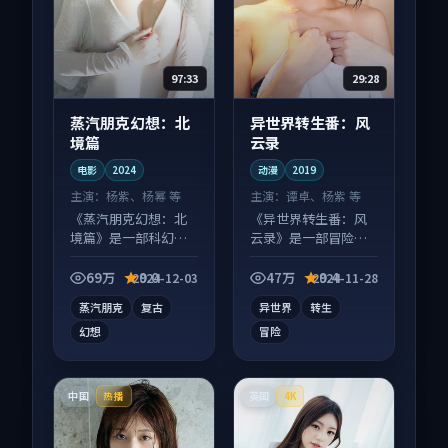
97:33
29:28
蒸汽朋克幻想：北
异世界转生番：风
境篇
云录
电影
2024
动漫
2019
主演：
杨紫、杨幂 等
主演：
谭卓、杨紫 等
《蒸汽朋克幻想：北
《异世界转生番：风
境篇》是一部科幻向
云录》是一部冒险向
电影作品，多线叙事
动漫作品，口碑持续
并行，细节值得二刷
发酵，适合周末一口
69万
9.0
47万
9.4
2024-12-03
2024-11-28
回味。
气刷完。
蒸汽朋克
复古
异世界
转生
幻想
冒险
中国
英国
热播
4K