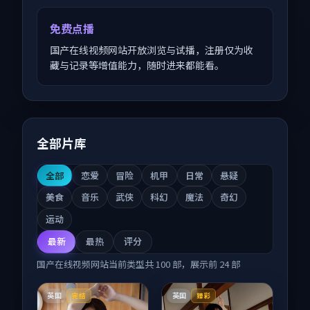
免费点播
国产在线视频网站开放浏览与试播，注册仅为收
藏与记录等增值能力，随时进来都能看。
全部片库
全部
恋爱
冒险
机甲
日常
悬疑
美食
音乐
武侠
科幻
魔法
奇幻
运动
最新
最热
评分
国产在线视频网站
当前类型共
100
部，展示前
24
部
英国
英国
完结
臻彩