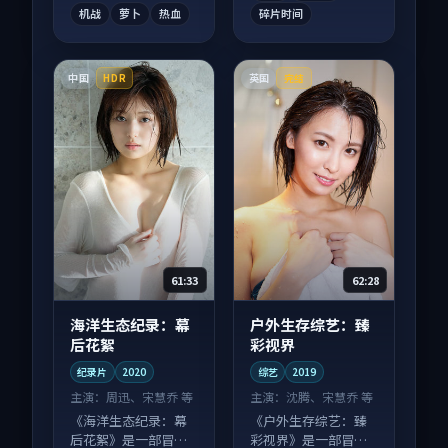
机战
萝卜
热血
碎片时间
中国
英国
HDR
完结
61:33
62:28
海洋生态纪录：幕
户外生存综艺：臻
后花絮
彩视界
纪录片
2020
综艺
2019
主演：
周迅、宋慧乔 等
主演：
沈腾、宋慧乔 等
《海洋生态纪录：幕
《户外生存综艺：臻
后花絮》是一部冒险
彩视界》是一部冒险