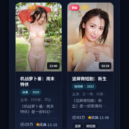
法国
韩国
杜比
独播
13:40
02:38
机战萝卜番：周末
竖屏微短剧：新生
特供
短视频
2023
动漫
2020
主演：
王一博、刘昊然
等
主演：
刘亦菲、河正宇
《竖屏微短剧：新
等
生》是一部爱情向短
《机战萝卜番：周末
视频作品，片尾彩蛋
特供》是一部科幻向
别错过，字幕区常有
动漫作品，片尾彩蛋
93万
7.9
2024-12-08
惊喜。
别错过，字幕区常有
25万
7.6
2024-12-10
竖屏
微短剧
惊喜。