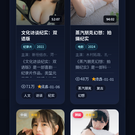
52:07
94:02
文化访谈纪实：双
蒸汽朋克幻想：拍
语版
摄纪实
纪录片
2021
电影
2024
主演：
新垣结衣、河正
主演：
木村拓哉、孔刘
宇 等
等
《文化访谈纪实：双
《蒸汽朋克幻想：拍
语版》是一部喜剧向
摄纪实》是一部科幻
纪录片作品，类型元
向电影作品，片尾彩
素齐全，观感爽快不
蛋别错过，字幕区常
48万
9.5
2025-01-01
拖沓。
有惊喜。
71万
7.8
2025-01-06
蒸汽朋克
复古
人文
访谈
纪实
幻想
中国
韩国
完结
连载中