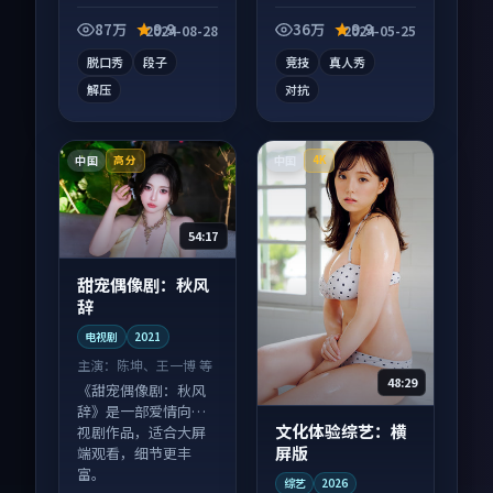
综艺作品，适合大屏
综艺作品，以人物成
端观看，细节更丰
长为内核，情感戏份
87万
9.9
36万
9.9
2024-08-28
2024-05-25
富。
扎实。
脱口秀
段子
竞技
真人秀
解压
对抗
中国
中国
高分
4K
54:17
甜宠偶像剧：秋风
辞
电视剧
2021
主演：
陈坤、王一博 等
48:29
《甜宠偶像剧：秋风
辞》是一部爱情向电
文化体验综艺：横
视剧作品，适合大屏
屏版
端观看，细节更丰
富。
综艺
2026