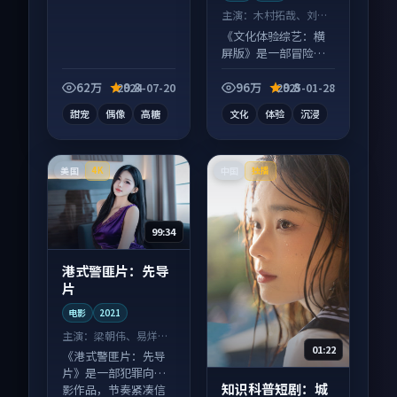
主演：
木村拓哉、刘亦
菲 等
《文化体验综艺：横
屏版》是一部冒险向
综艺作品，片尾彩蛋
别错过，字幕区常有
62万
9.8
96万
9.8
2024-07-20
2025-01-28
惊喜。
甜宠
偶像
高糖
文化
体验
沉浸
美国
中国
4K
独播
99:34
港式警匪片：先导
片
电影
2021
主演：
梁朝伟、易烊千
01:22
玺 等
《港式警匪片：先导
片》是一部犯罪向电
知识科普短剧：城
影作品，节奏紧凑信