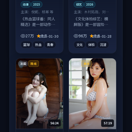
动漫
2025
综艺
2026
主演：
倪妮、杨幂 等
主演：
木村拓哉、刘亦
菲 等
《热血篮球番：同人
《文化体验综艺：横
精选》是一部动作向
屏版》是一部冒险向
动漫作品，以人物成
综艺作品，片尾彩蛋
长为内核，情感戏份
别错过，字幕区常有
27万
9.7
96万
9.8
2025-01-30
2025-01-28
扎实。
惊喜。
篮球
热血
青春
文化
体验
沉浸
法国
英国
院线
高分
56:24
57:19