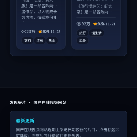
版》是一部冒险向动
《旅行慢综艺：纪实
漫作品，以人物成长
录》是一部冒险向综
为内核，情感戏份扎
艺作品，节奏紧凑信
实。
息量大，适合沉浸式
92万
9.7
2024-11-21
追看。
23万
9.4
2024-11-23
旅行
慢生活
玄幻
连载
热血
风景
发现好片 · 国产在线视频网站
最新更新
国产在线视频网站近期上架与日期较新的片目，点击标题即
可播放；完整时间线请前往更新列表。