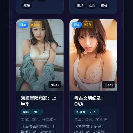
解压
职场
女性
成长
日本
日本
连载中
HDR
94:31
80:23
海盗冒险电影：上
考古文明纪录：
半季
OVA
电影
2019
纪录片
2021
主演：
周迅、长泽雅美
主演：
黄渤、廖凡 等
等
《海盗冒险电影：上
《考古文明纪录：
半季》是一部冒险向
OVA》是一部悬疑向