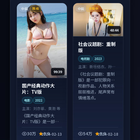
中国
中国
院线
连载中
48:44
社会议题剧：重制
版
电视剧
2023
主演：
新垣结衣、孙艺
99:39
珍 等
《社会议题剧：重制
版》是一部犯罪向电
国产经典动作大
视剧作品，人物关系
片：TV版
层层推进，尾声常有
情绪落点。
电影
2021
主演：
刘亦菲、黄渤 等
《国产经典动作大
片：TV版》是一部动
作向电影作品，多线
叙事并行，细节值得
30万
9.9
54万
9.9
2024-02-13
2024-02-18
二刷回味。