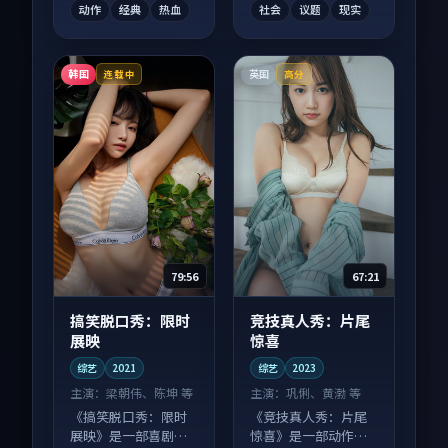
动作
经典
热血
社会
议题
现实
韩国
英国
连载中
高分
79:56
67:21
搞笑脱口秀：限时
竞技真人秀：片尾
展映
惊喜
综艺
2021
综艺
2023
主演：
梁朝伟、陈坤 等
主演：
巩俐、黄渤 等
《搞笑脱口秀：限时
《竞技真人秀：片尾
展映》是一部喜剧向
惊喜》是一部动作向