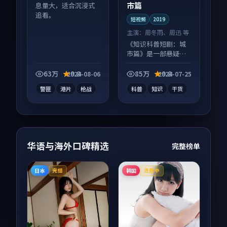
市篇
息量大，适合沉浸式
追看。
短视频
2019
主演：
周冬雨、周迅 等
《知识科普短剧：城
市篇》是一部悬疑向
短视频作品，适合大
屏端观看，细节更丰
63万
9.8
85万
9.8
2024-08-06
2024-07-25
富。
警匪
港片
枪战
科普
知识
干货
华语与海外口碑精选
完整榜单
日本
韩国
完结
连载中