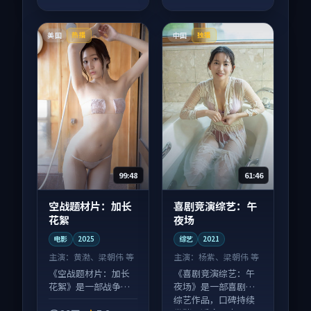
美国
中国
热播
独播
99:48
61:46
空战题材片：加长
喜剧竞演综艺：午
花絮
夜场
电影
2025
综艺
2021
主演：
黄渤、梁朝伟 等
主演：
杨紫、梁朝伟 等
《空战题材片：加长
《喜剧竞演综艺：午
花絮》是一部战争向
夜场》是一部喜剧向
电影作品，片尾彩蛋
综艺作品，口碑持续