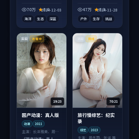
向纪录片作品，画面
向综艺作品，多线叙
质感在线，配乐与镜
事并行，细节值得二
70万
8.0
47万
8.3
2024-12-03
2024-11-28
头配合度高。
刷回味。
海洋
生态
深蓝
户外
生存
挑战
英国
法国
连载中
院线
19:23
70:21
国产动漫：真人版
旅行慢综艺：纪实
录
动漫
2021
综艺
2023
主演：
长泽雅美、周迅
等
主演：
周冬雨、张译 等
《国产动漫：真人