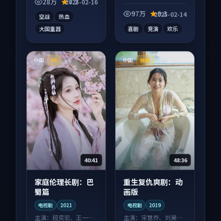
别错过，字幕区常有
发酵，适合周末一口
28万
7.2
2025-02-16
惊喜。
气刷完。
97万
9.3
2025-02-14
空战
热血
大国重器
喜剧
竞演
欢乐
中国
中国
4K
独播
40:41
48:36
家庭伦理长剧：巴
重生复仇爽剧：动
蜀篇
画版
电视剧
2021
电视剧
2019
主演：
段奕宏、王一博
主演：
宋慧乔、刘昊然