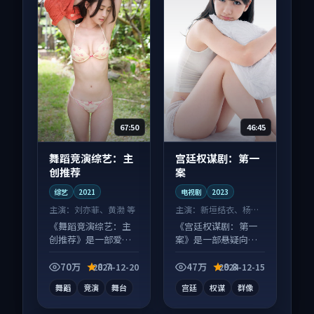
67:50
46:45
舞蹈竞演综艺：主
宫廷权谋剧：第一
创推荐
案
综艺
2021
电视剧
2023
主演：
刘亦菲、黄渤 等
主演：
新垣结衣、杨幂
等
《舞蹈竞演综艺：主
《宫廷权谋剧：第一
创推荐》是一部爱情
案》是一部悬疑向电
向综艺作品，口碑持
视剧作品，以人物成
续发酵，适合周末一
长为内核，情感戏份
70万
8.7
47万
9.8
2024-12-20
2024-12-15
口气刷完。
扎实。
舞蹈
竞演
舞台
宫廷
权谋
群像