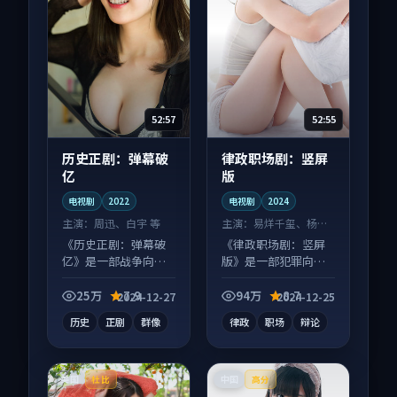
52:57
52:55
历史正剧：弹幕破
律政职场剧：竖屏
亿
版
电视剧
2022
电视剧
2024
主演：
周迅、白宇 等
主演：
易烊千玺、杨幂
等
《历史正剧：弹幕破
《律政职场剧：竖屏
亿》是一部战争向电
版》是一部犯罪向电
视剧作品，适合大屏
视剧作品，以人物成
端观看，细节更丰
长为内核，情感戏份
25万
7.9
94万
8.7
2024-12-27
2024-12-25
富。
扎实。
历史
正剧
群像
律政
职场
辩论
美国
中国
杜比
高分