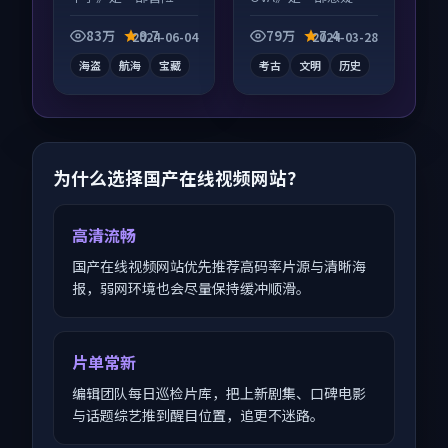
电影作品，人物关系
纪录片作品，画面质
层层推进，尾声常有
感在线，配乐与镜头
83万
9.7
79万
7.4
2024-06-04
2024-03-28
情绪落点。
配合度高。
海盗
航海
宝藏
考古
文明
历史
为什么选择国产在线视频网站？
高清流畅
国产在线视频网站优先推荐高码率片源与清晰海
报，弱网环境也会尽量保持缓冲顺滑。
片单常新
编辑团队每日巡检片库，把上新剧集、口碑电影
与话题综艺推到醒目位置，追更不迷路。