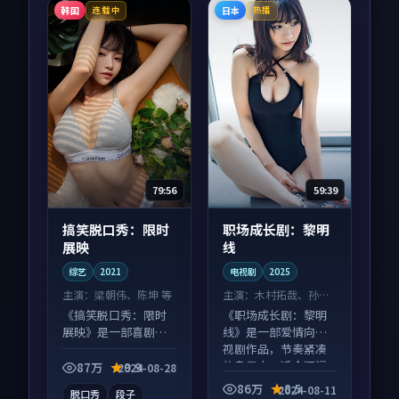
韩国
日本
连载中
热播
79:56
59:39
搞笑脱口秀：限时
职场成长剧：黎明
展映
线
综艺
2021
电视剧
2025
主演：
梁朝伟、陈坤 等
主演：
木村拓哉、孙艺
珍 等
《搞笑脱口秀：限时
《职场成长剧：黎明
展映》是一部喜剧向
线》是一部爱情向电
综艺作品，适合大屏
视剧作品，节奏紧凑
端观看，细节更丰
信息量大，适合沉浸
87万
9.9
2024-08-28
富。
式追看。
86万
8.5
2024-08-11
脱口秀
段子