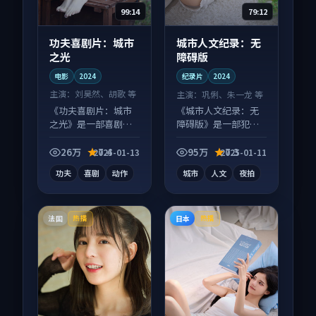
99:14
79:12
功夫喜剧片：城市
城市人文纪录：无
之光
障碍版
电影
2024
纪录片
2024
主演：
刘昊然、胡歌 等
主演：
巩俐、朱一龙 等
《功夫喜剧片：城市
《城市人文纪录：无
之光》是一部喜剧向
障碍版》是一部犯罪
电影作品，类型元素
向纪录片作品，社区
齐全，观感爽快不拖
讨论度高，适合配弹
26万
7.4
95万
7.3
2025-01-13
2025-01-11
沓。
幕观看。
功夫
喜剧
动作
城市
人文
夜拍
法国
日本
热播
热播