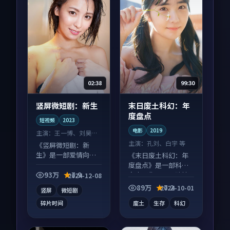
02:38
99:30
竖屏微短剧：新生
末日废土科幻：年
度盘点
短视频
2023
电影
2019
主演：
王一博、刘昊然
等
主演：
孔刘、白宇 等
《竖屏微短剧：新
生》是一部爱情向短
《末日废土科幻：年
视频作品，片尾彩蛋
度盘点》是一部科幻
别错过，字幕区常有
向电影作品，口碑持
93万
7.9
2024-12-08
惊喜。
续发酵，适合周末一
89万
7.2
2024-10-01
竖屏
微短剧
口气刷完。
碎片时间
废土
生存
科幻