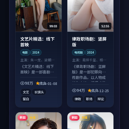
99:03
52:55
文艺片精选：线下
律政职场剧：竖屏
首映
版
电影
2024
电视剧
2024
主演：
朱一龙、梁朝伟
主演：
易烊千玺、杨幂
等
等
《文艺片精选：线下
《律政职场剧：竖屏
首映》是一部喜剧向
版》是一部犯罪向电
电影作品，画面质感
视剧作品，以人物成
在线，配乐与镜头配
长为内核，情感戏份
98万
9.1
2024-01-08
合度高。
扎实。
94万
8.7
2024-12-25
文艺
长镜头
留白
律政
职场
辩论
韩国
韩国
独播
热播