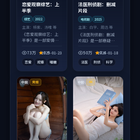
恋爱观察综艺：上
法医刑侦剧：删减
半季
片段
综艺
2022
电视剧
2025
主演：
杨紫、汤唯 等
主演：
白宇、周迅 等
《恋爱观察综艺：上
《法医刑侦剧：删减
半季》是一部爱情向
片段》是一部悬疑向
综艺作品，多线叙事
电视剧作品，多线叙
并行，细节值得二刷
事并行，细节值得二
73万
8.9
50万
7.4
2025-01-23
2025-01-18
回味。
刷回味。
恋爱
观察
嗑糖
法医
刑侦
科学
中国
中国
完结
4K