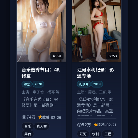
45:58
60:53
音乐选秀节目：4K
江河水利纪录：影
修复
迷专场
综艺
2020
纪录片
2019
主演：
章子怡、杨幂 等
主演：
周迅、王凯 等
《音乐选秀节目：4K
《江河水利纪录：影
修复》是一部喜剧向
迷专场》是一部冒险
综艺作品，片尾彩蛋
向纪录片作品，类型
别错过，字幕区常有
元素齐全，观感爽快
74万
9.4
2025-02-26
惊喜。
不拖沓。
52万
7.9
2025-02-21
音乐
真人秀
舞台
江河
水利
工程