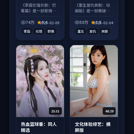
等
等
《家庭伦理长剧：巴
《重生复仇爽剧：动
蜀篇》是一部爱情向
画版》是一部悬疑向
电视剧作品，多线叙
电视剧作品，口碑持
事并行，细节值得二
续发酵，适合周末一
74万
9.4
50万
8.5
2025-02-09
2025-02-04
刷回味。
口气刷完。
家庭
伦理
群像
重生
复仇
爽剧
中国
中国
独播
4K
15:31
48:29
热血篮球番：同人
文化体验综艺：横
精选
屏版