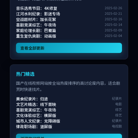
音乐选秀节目：4K修复
2025-02-26
江河水利纪录：影迷专场
2025-02-21
空战题材片：加长花絮
2025-02-16
喜剧竞演综艺：午夜场
2025-02-14
家庭伦理长剧：巴蜀篇
2025-02-09
重生复仇爽剧：动画版
2025-02-04
查看全部更新
热门精选
国产在线视频网站按全站热度排序的高讨论度内容，适合剧
荒时快速找片。
美食纪录片：归途
纪录片
文艺片精选：线下首映
电影
喜剧竞演综艺：午夜场
综艺
文化体验综艺：横屏版
综艺
城市人文纪录：无障碍版
纪录片
律政职场剧：竖屏版
电视剧