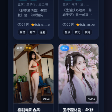
主演：
易烊千玺、王一
主演：
章子怡、周迅 等
博 等
《生活技巧短片：剪
《都市爱情剧：4K修
辑手记》是一部喜剧
复》是一部爱情向电
向短视频作品，口碑
视剧作品，口碑持续
持续发酵，适合周末
发酵，适合周末一口
28万
9.8
22万
9.8
2024-01-10
2024-10-20
一口气刷完。
气刷完。
爱情
都市
温馨
生活
技巧
实用
中国
日本
热播
杜比
99:03
40:41
喜剧电影合集：
医疗题材剧：4K修