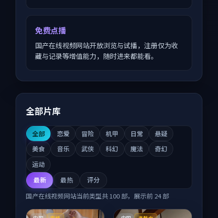
免费点播
国产在线视频网站开放浏览与试播，注册仅为收
藏与记录等增值能力，随时进来都能看。
全部片库
全部
恋爱
冒险
机甲
日常
悬疑
美食
音乐
武侠
科幻
魔法
奇幻
运动
最新
最热
评分
国产在线视频网站
当前类型共
100
部，展示前
24
部
中国
中国
完结
连载中