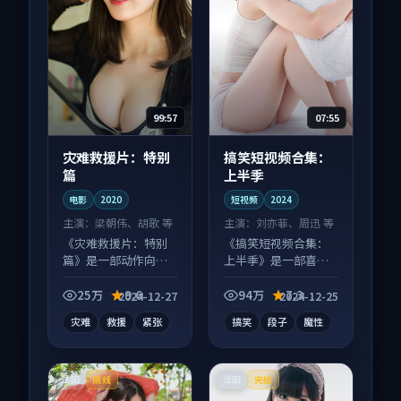
99:57
07:55
灾难救援片：特别
搞笑短视频合集：
篇
上半季
电影
2020
短视频
2024
主演：
梁朝伟、胡歌 等
主演：
刘亦菲、周迅 等
《灾难救援片：特别
《搞笑短视频合集：
篇》是一部动作向电
上半季》是一部喜剧
影作品，以人物成长
向短视频作品，适合
为内核，情感戏份扎
大屏端观看，细节更
25万
9.6
94万
7.3
2024-12-27
2024-12-25
实。
丰富。
灾难
救援
紧张
搞笑
段子
魔性
法国
法国
院线
完结