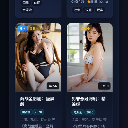
54万
9.9
2024-02-18
国风
动画
合家欢
社会
议题
现实
日本
法国
连载中
连载中
47:56
57:19
商战金融剧：竖屏
犯罪悬疑网剧：精
版
编版
电视剧
2020
电视剧
2020
主演：
孔刘、赵丽颖 等
主演：
王凯、章子怡 等
《商战金融剧：竖屏
《犯罪悬疑网剧：精