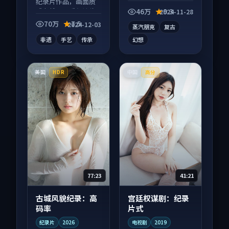
纪录片作品，画面质
电影作品，适合大屏
感在线，配乐与镜头
端观看，细节更丰
46万
9.3
2024-11-28
配合度高。
富。
70万
7.5
2024-12-03
蒸汽朋克
复古
非遗
手艺
传承
幻想
美国
中国
HDR
高分
77:23
41:21
古城风貌纪录：高
宫廷权谋剧：纪录
码率
片式
纪录片
2026
电视剧
2019