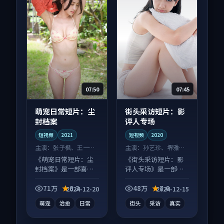
07:50
07:45
萌宠日常短片：尘
街头采访短片：影
封档案
评人专场
短视频
2021
短视频
2020
主演：
张子枫、王一博
主演：
孙艺珍、堺雅人
等
等
《萌宠日常短片：尘
《街头采访短片：影
封档案》是一部喜剧
评人专场》是一部喜
向短视频作品，适合
剧向短视频作品，社
大屏端观看，细节更
区讨论度高，适合配
71万
8.3
48万
7.6
2024-12-20
2024-12-15
丰富。
弹幕观看。
萌宠
治愈
日常
街头
采访
真实