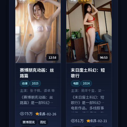
12:58
96:53
赛博朋克动画：丝
末日废土科幻：短
路篇
歌行
动漫
2025
电影
2024
主演：
张子枫、谭卓 等
主演：
易烊千玺、梁朝
伟 等
《赛博朋克动画：丝
《末日废土科幻：短
路篇》是一部科幻向
歌行》是一部科幻向
动漫作品，多线叙事
电影作品，多线叙事
并行，细节值得二刷
并行，细节值得二刷
75万
7.8
2025-02-26
回味。
回味。
51万
8.7
2025-02-21
赛博朋克
霓虹