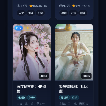
向纪录片作品，类型
影作品，人物关系层
元素齐全，观感爽快
层推进，尾声常有情
27万
8.7
97万
7.7
2025-02-16
2025-02-14
不拖沓。
绪落点。
人文
访谈
纪实
黑帮
史诗
群戏
日本
美国
杜比
4K
40:41
01:36
医疗题材剧：4K修
竖屏微短剧：杜比
复
版
电视剧
2019
短视频
2024
主演：
朱一龙、河正宇
主演：
王一博、杨幂 等