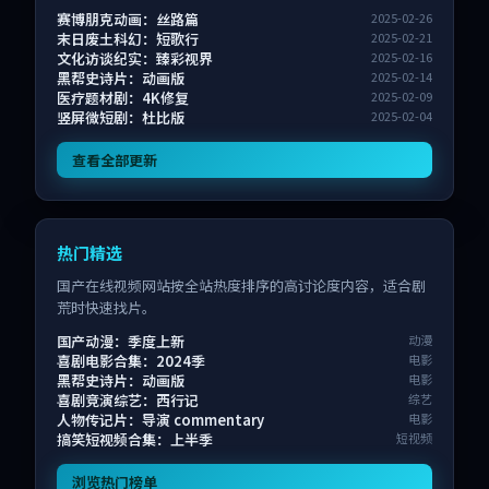
赛博朋克动画：丝路篇
2025-02-26
末日废土科幻：短歌行
2025-02-21
文化访谈纪实：臻彩视界
2025-02-16
黑帮史诗片：动画版
2025-02-14
医疗题材剧：4K修复
2025-02-09
竖屏微短剧：杜比版
2025-02-04
查看全部更新
热门精选
国产在线视频网站按全站热度排序的高讨论度内容，适合剧
荒时快速找片。
国产动漫：季度上新
动漫
喜剧电影合集：2024季
电影
黑帮史诗片：动画版
电影
喜剧竞演综艺：西行记
综艺
人物传记片：导演 commentary
电影
搞笑短视频合集：上半季
短视频
浏览热门榜单