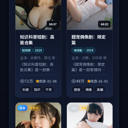
04:07
44:02
知识科普短剧：高
甜宠偶像剧：限定
能合集
篇
短视频
2024
电视剧
2019
主演：
梁朝伟、周迅 等
主演：
沈腾、刘亦菲 等
《知识科普短剧：高
《甜宠偶像剧：限定
能合集》是一部悬疑
篇》是一部爱情向电
向短视频作品，人物
视剧作品，节奏紧凑
关系层层推进，尾声
信息量大，适合沉浸
71万
8.3
48万
8.3
2025-01-06
2025-01-01
常有情绪落点。
式追看。
科普
知识
干货
甜宠
偶像
高糖
日本
法国
连载中
完结