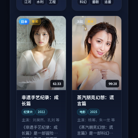
江河
水利
工程
科幻
番剧
追番
日本
法国
臻彩
高分
61:33
99:28
非遗手艺纪录：成
蒸汽朋克幻想：谎
长篇
言篇
纪录片
2022
电影
2025
主演：
刘昊然、孔刘 等
主演：
杨幂、朱一龙 等
《非遗手艺纪录：成
《蒸汽朋克幻想：谎
长篇》是一部冒险向
言篇》是一部科幻向