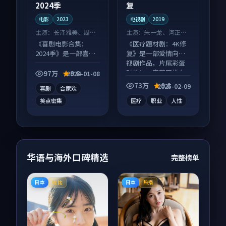
2024季
复
电影
2023
电视剧
2019
主演：
长泽雅美、周迅
主演：
朱一龙、河正宇
等
等
《喜剧电影合集：
《医疗题材剧：4K修
2024季》是一部喜剧
复》是一部爱情向电
向电影作品，口碑持
视剧作品，片尾彩蛋
续发酵，适合周末一
别错过，字幕区常有
97万
9.8
2024-01-08
口气刷完。
惊喜。
73万
9.8
2025-02-09
喜剧
合家欢
笑点密集
医疗
职业
人性
华语与海外口碑精选
完整榜单
日本
日本
杜比
热播