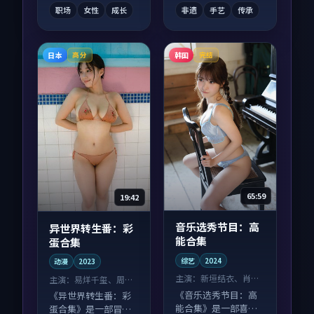
富。
配合度高。
职场
女性
成长
非遗
手艺
传承
日本
韩国
高分
完结
65:59
19:42
音乐选秀节目：高
异世界转生番：彩
能合集
蛋合集
综艺
2024
动漫
2023
主演：
新垣结衣、肖战
主演：
易烊千玺、周冬
等
雨 等
《音乐选秀节目：高
《异世界转生番：彩
能合集》是一部喜剧
蛋合集》是一部冒险