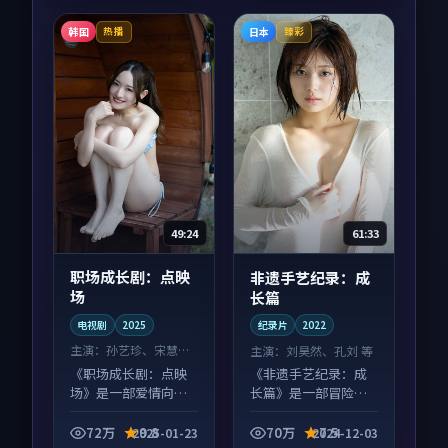
韩国
日本
热播
臻彩
49:24
61:33
职场成长剧：点映
非遗手艺纪录：成
场
长篇
电视剧
2025
纪录片
2022
主演：
孙艺珍、宋慧乔
主演：
刘昊然、孔刘 等
等
《职场成长剧：点映
《非遗手艺纪录：成
场》是一部爱情向电
长篇》是一部冒险向
视剧作品，适合大屏
纪录片作品，画面质
端观看，细节更丰
感在线，配乐与镜头
72万
9.8
70万
7.5
2025-01-23
2024-12-03