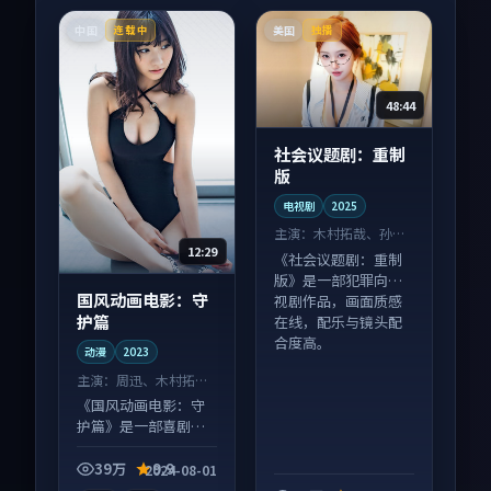
中国
美国
连载中
独播
48:44
社会议题剧：重制
版
电视剧
2025
主演：
木村拓哉、孙艺
12:29
珍 等
《社会议题剧：重制
版》是一部犯罪向电
国风动画电影：守
视剧作品，画面质感
护篇
在线，配乐与镜头配
合度高。
动漫
2023
主演：
周迅、木村拓哉
等
《国风动画电影：守
护篇》是一部喜剧向
动漫作品，节奏紧凑
信息量大，适合沉浸
39万
9.9
2024-08-01
式追看。