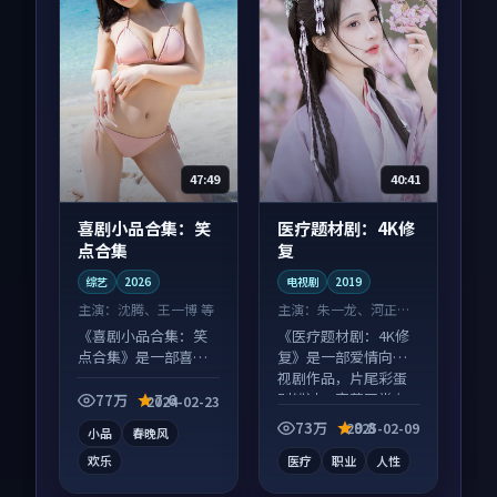
47:49
40:41
喜剧小品合集：笑
医疗题材剧：4K修
点合集
复
综艺
2026
电视剧
2019
主演：
沈腾、王一博 等
主演：
朱一龙、河正宇
等
《喜剧小品合集：笑
《医疗题材剧：4K修
点合集》是一部喜剧
复》是一部爱情向电
向综艺作品，节奏紧
视剧作品，片尾彩蛋
凑信息量大，适合沉
别错过，字幕区常有
77万
7.6
2024-02-23
浸式追看。
惊喜。
73万
9.8
2025-02-09
小品
春晚风
欢乐
医疗
职业
人性