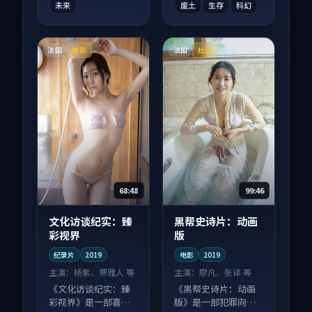
未来
废土
生存
科幻
法国
法国
臻彩
杜比
68:48
99:46
文化访谈纪实：臻
黑帮史诗片：动画
彩视界
版
纪录片
2019
电影
2019
主演：
杨紫、堺雅人 等
主演：
廖凡、张译 等
《文化访谈纪实：臻
《黑帮史诗片：动画
彩视界》是一部喜剧
版》是一部犯罪向电