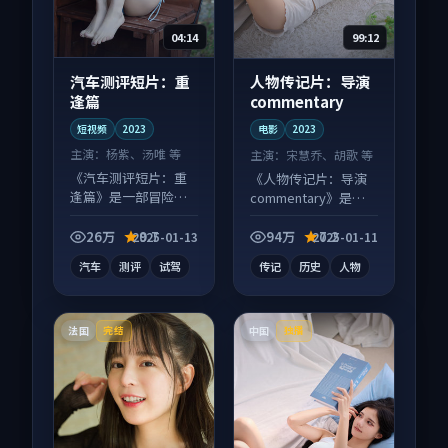
04:14
99:12
汽车测评短片：重
人物传记片：导演
逢篇
commentary
短视频
2023
电影
2023
主演：
杨紫、汤唯 等
主演：
宋慧乔、胡歌 等
《汽车测评短片：重
《人物传记片：导演
逢篇》是一部冒险向
commentary》是一
短视频作品，节奏紧
部犯罪向电影作品，
凑信息量大，适合沉
画面质感在线，配乐
26万
9.7
94万
7.2
2025-01-13
2025-01-11
浸式追看。
与镜头配合度高。
汽车
测评
试驾
传记
历史
人物
法国
中国
完结
独播