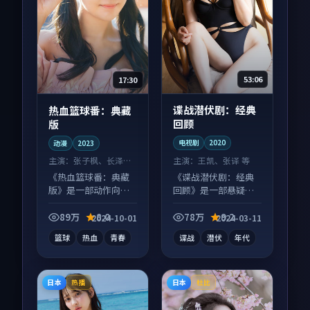
53:06
17:30
谍战潜伏剧：经典
热血篮球番：典藏
回顾
版
电视剧
2020
动漫
2023
主演：
王凯、张译 等
主演：
张子枫、长泽雅
美 等
《谍战潜伏剧：经典
《热血篮球番：典藏
回顾》是一部悬疑向
版》是一部动作向动
电视剧作品，节奏紧
漫作品，适合大屏端
凑信息量大，适合沉
观看，细节更丰富。
89万
8.0
78万
9.2
2024-10-01
2024-03-11
浸式追看。
篮球
热血
青春
谍战
潜伏
年代
日本
日本
热播
杜比