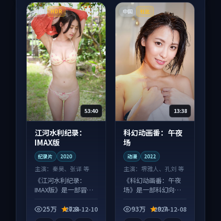
美国
中国
HDR
杜比
53:40
13:38
江河水利纪录：
科幻动画番：午夜
IMAX版
场
纪录片
2020
动漫
2022
主演：
秦昊、张译 等
主演：
堺雅人、孔刘 等
《江河水利纪录：
《科幻动画番：午夜
IMAX版》是一部冒险
场》是一部科幻向动
向纪录片作品，口碑
漫作品，片尾彩蛋别
持续发酵，适合周末
错过，字幕区常有惊
25万
7.8
93万
9.7
2024-12-10
2024-12-08
一口气刷完。
喜。