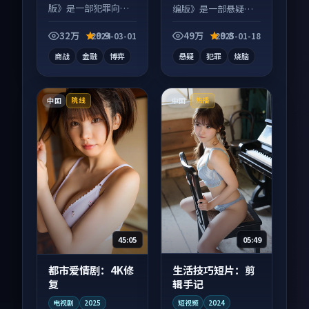
版》是一部犯罪向电
编版》是一部悬疑向
视剧作品，多线叙事
电视剧作品，节奏紧
并行，细节值得二刷
凑信息量大，适合沉
32万
9.9
49万
9.8
2024-03-01
2025-01-18
回味。
浸式追看。
商战
金融
博弈
悬疑
犯罪
烧脑
中国
中国
院线
热播
05:49
45:05
生活技巧短片：剪
都市爱情剧：4K修
辑手记
复
短视频
2024
电视剧
2025