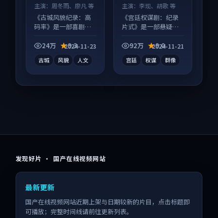
主演：
周冬雨、廖凡 等
主演：
李现、胡歌 等
《古城风貌纪录：高
《宫廷权谋剧：纪录
码率》是一部喜剧向
片式》是一部悬疑向
纪录片作品，片尾彩
电视剧作品，人物关
蛋别错过，字幕区常
系层层推进，尾声常
24万
9.3
92万
9.0
2024-11-23
2024-11-21
有惊喜。
有情绪落点。
古城
风貌
人文
宫廷
权谋
群像
发现好片 · 国产在线视频网站
最新更新
国产在线视频网站近期上架与日期较新的片目，点击标题即
可播放；完整时间线请前往更新列表。