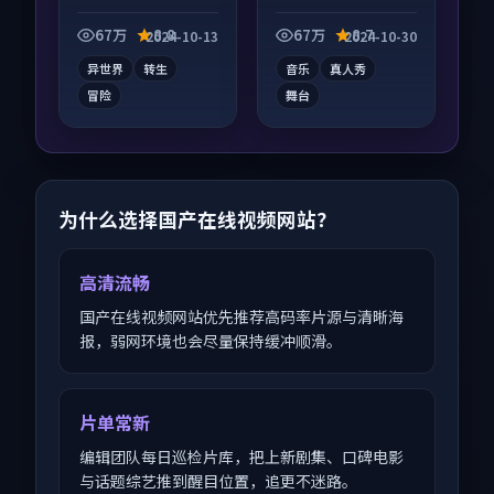
向综艺作品，画面质
向动漫作品，类型元
感在线，配乐与镜头
素齐全，观感爽快不
67万
8.8
67万
8.7
2024-10-13
2024-10-30
配合度高。
拖沓。
异世界
转生
音乐
真人秀
冒险
舞台
为什么选择国产在线视频网站？
高清流畅
国产在线视频网站优先推荐高码率片源与清晰海
报，弱网环境也会尽量保持缓冲顺滑。
片单常新
编辑团队每日巡检片库，把上新剧集、口碑电影
与话题综艺推到醒目位置，追更不迷路。