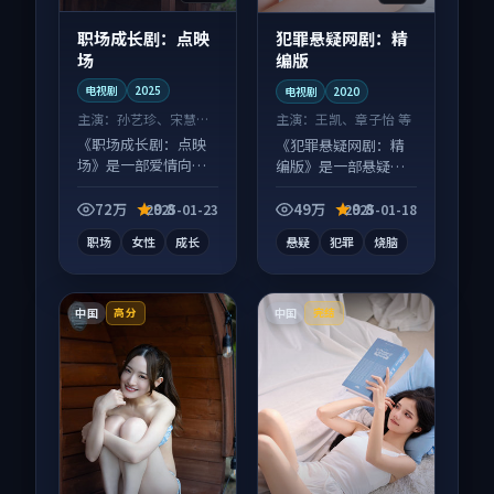
职场成长剧：点映
犯罪悬疑网剧：精
场
编版
电视剧
2025
电视剧
2020
主演：
孙艺珍、宋慧乔
主演：
王凯、章子怡 等
等
《职场成长剧：点映
《犯罪悬疑网剧：精
场》是一部爱情向电
编版》是一部悬疑向
视剧作品，适合大屏
电视剧作品，节奏紧
端观看，细节更丰
凑信息量大，适合沉
72万
9.8
49万
9.8
2025-01-23
2025-01-18
富。
浸式追看。
职场
女性
成长
悬疑
犯罪
烧脑
中国
中国
高分
完结