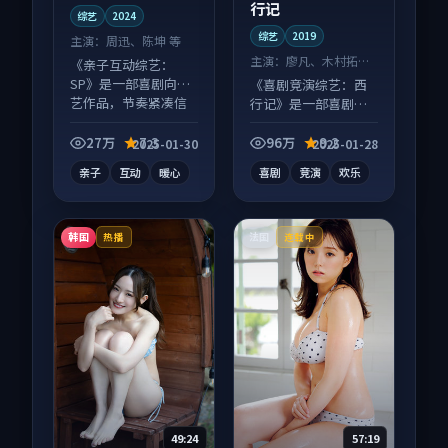
行记
综艺
2024
综艺
2019
主演：
周迅、陈坤 等
主演：
廖凡、木村拓哉
《亲子互动综艺：
等
SP》是一部喜剧向综
《喜剧竞演综艺：西
艺作品，节奏紧凑信
行记》是一部喜剧向
息量大，适合沉浸式
综艺作品，人物关系
追看。
层层推进，尾声常有
27万
7.3
96万
9.2
2025-01-30
2025-01-28
情绪落点。
亲子
互动
暖心
喜剧
竞演
欢乐
韩国
法国
热播
连载中
49:24
57:19