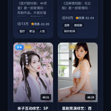
等
《医疗题材剧：4K修
《竖屏微短剧：杜比
复》是一部爱情向电
版》是一部爱情向短
视剧作品，片尾彩蛋
视频作品，类型元素
别错过，字幕区常有
齐全，观感爽快不拖
50万
8.9
2025-02-04
惊喜。
沓。
73万
9.8
2025-02-09
竖屏
微短剧
医疗
职业
人性
碎片时间
日本
中国
独播
高分
48:31
48:29
亲子互动综艺：SP
喜剧竞演综艺：西