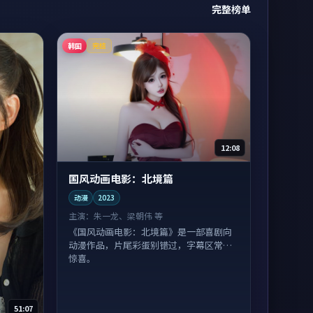
完整榜单
韩国
完结
12:08
国风动画电影：北境篇
动漫
2023
主演：
朱一龙、梁朝伟 等
《国风动画电影：北境篇》是一部喜剧向
动漫作品，片尾彩蛋别错过，字幕区常有
惊喜。
51:07