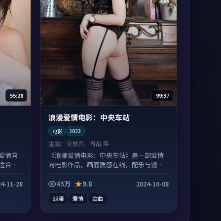
55:28
99:37
浪漫爱情电影：中央车站
电影
2023
主演：
宋慧乔、肖战 等
爱情向
《浪漫爱情电影：中央车站》是一部爱情
适合沉
向电影作品，画面质感在线，配乐与镜头
配合度高。
43万
9.8
4-11-28
2024-10-08
浪漫
爱情
金曲