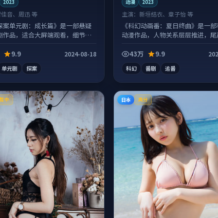
2023
动漫
2023
雷佳音、周迅 等
主演：
新垣结衣、章子怡 等
探案单元剧：成长篇》是一部悬疑
《科幻动画番：夏日终曲》是一部
剧作品，适合大屏端观看，细节更
动漫作品，人物关系层层推进，尾
情绪落点。
9.9
43万
9.9
2024-08-18
202
单元剧
探案
科幻
番剧
追番
日本
载中
高分