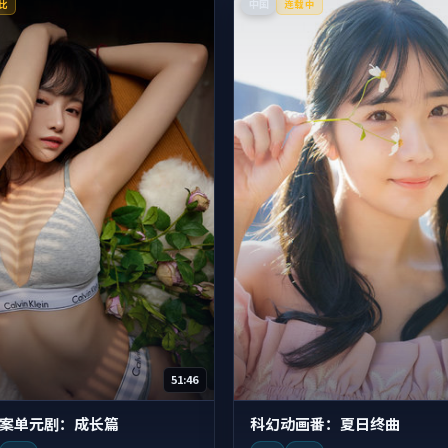
中国
比
连载中
51:46
案单元剧：成长篇
科幻动画番：夏日终曲