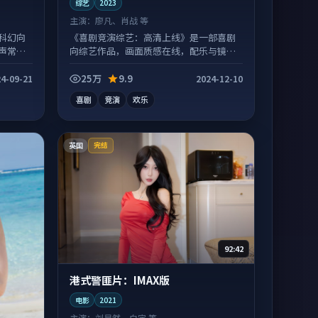
综艺
2023
主演：
廖凡、肖战 等
科幻向
《喜剧竞演综艺：高清上线》是一部喜剧
声常有
向综艺作品，画面质感在线，配乐与镜头
配合度高。
25万
9.9
4-09-21
2024-12-10
喜剧
竞演
欢乐
英国
完结
92:42
港式警匪片：IMAX版
电影
2021
主演：
刘昊然、白宇 等