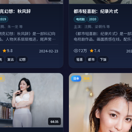
克幻想：秋风辞
都市轻喜剧：纪录片式
2019
电视剧
2020
沈腾、朱一龙 等
主演：
沈腾、梁朝伟 等
朋克幻想：秋风辞》是一部科幻向
《都市轻喜剧：纪录片式》是一部
品，人物关系层层推进，尾声常有
电视剧作品，画面质感在线，配乐
点。
配合度高。
9.8
72万
7.4
2024-02-23
202
克
复古
幻想
轻喜
都市
下饭
日本
播
院线
64:35