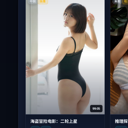
中国
英国
独播
杜
99:05
海盗冒险电影：二轮上星
推理探