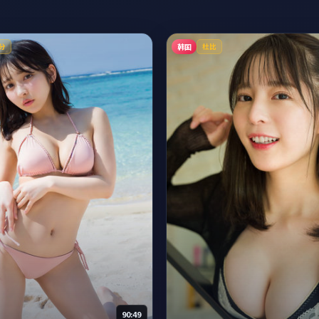
韩国
分
杜比
90:49