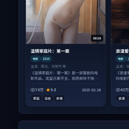
88:58
温情家庭片：第一案
浪漫爱
电影
2020
电影
主演：
周迅、宋慧乔 等
主演：
《温情家庭片：第一案》是一部喜剧向电
《浪漫
影作品，类型元素齐全，观感爽快不拖
向电影
沓。
配合度
74万
9.8
43万
2025-02-26
家庭
治愈
亲情
浪漫