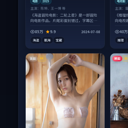
电影
2025
电视剧
主演：
陈坤、王一博 等
主演：
《海盗冒险电影：二轮上星》是一部冒险
《推理
向电影作品，片尾彩蛋别错过，字幕区常
向电视
有惊喜。
丰富。
85万
9.9
40万
2024-07-08
海盗
航海
宝藏
推理
英国
韩国
4K
连