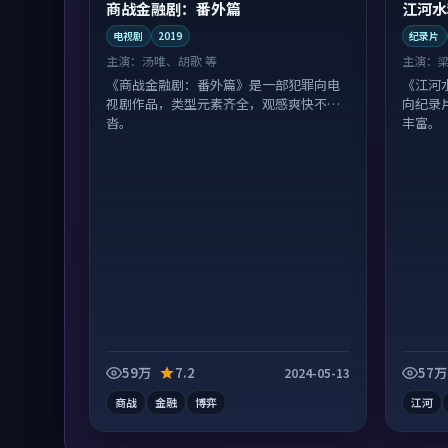
商战金融剧：番外篇
江河水
电视剧
2019
纪录片
主演：
汤唯、胡歌 等
主演：
《商战金融剧：番外篇》是一部犯罪向电
《江河
视剧作品，类型元素齐全，观感爽快不拖
向纪录
沓。
丰富。
59万
7.2
57万
2024-05-13
商战
金融
博弈
江河