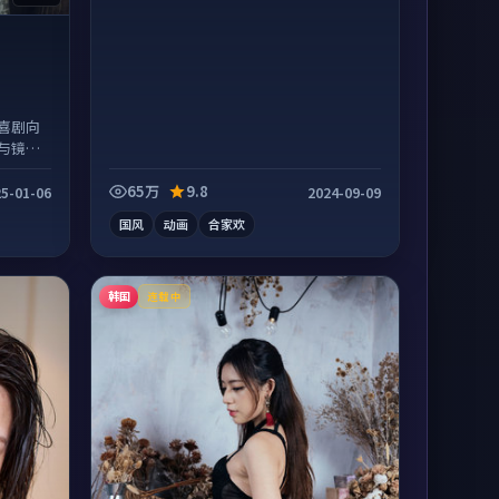
喜剧向
与镜头
65万
9.8
5-01-06
2024-09-09
国风
动画
合家欢
韩国
连载中