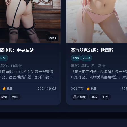
99:37
情电影：中央车站
蒸汽朋克幻想：秋风辞
2023
电影
2019
宋慧乔、肖战 等
主演：
沈腾、朱一龙 等
爱情电影：中央车站》是一部爱情
《蒸汽朋克幻想：秋风辞》是一部
作品，画面质感在线，配乐与镜头
电影作品，人物关系层层推进，尾
高。
情绪落点。
9.8
77万
9.8
2024-10-08
202
爱情
金曲
蒸汽朋克
复古
幻想