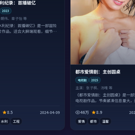
利纪录：首播破亿
2023
梁朝伟、章子怡 等
水利纪录：首播破亿》是一部冒险
片作品，适合大屏端观看，细节更
都市爱情剧：主创圆桌
电视剧
2025
主演：
张子枫、汤唯 等
《都市爱情剧：主创圆桌》是一部
电视剧作品，节奏紧凑信息量大，
浸式追看。
8.5
46万
8.9
2024-04-09
202
水利
工程
爱情
都市
温馨