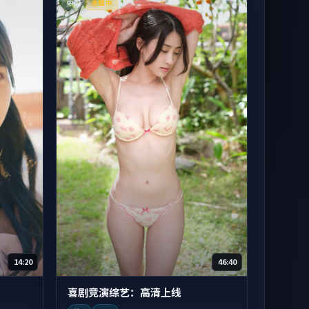
中国
连载中
14:20
46:40
喜剧竞演综艺：高清上线