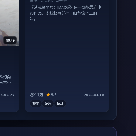
《港式警匪片：IMAX版》是一部犯罪向电
影作品，多线叙事并行，细节值得二刷回
味。
90:49
科幻向
声常有
11万
9.8
4-02-23
2024-04-16
警匪
港片
枪战