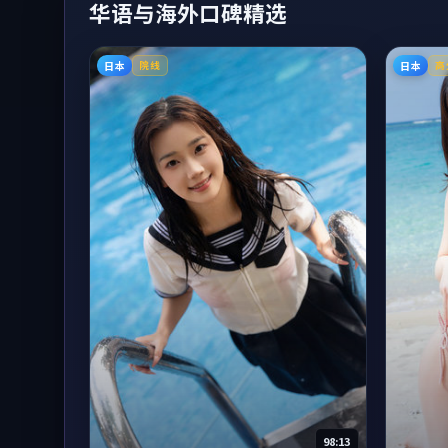
华语与海外口碑精选
日本
日本
院线
高
98:13