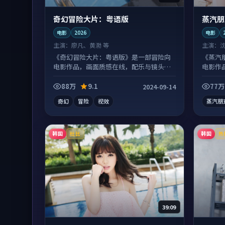
奇幻冒险大片：粤语版
蒸汽朋
电影
2026
电影
主演：
廖凡、黄渤 等
主演：
《奇幻冒险大片：粤语版》是一部冒险向
《蒸汽
电影作品，画面质感在线，配乐与镜头配
电影作
合度高。
情绪落
88万
9.1
77万
2024-09-14
奇幻
冒险
视效
蒸汽朋
韩国
韩国
杜比
热
39:09