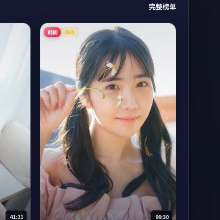
完整榜单
韩国
院线
41:21
99:30