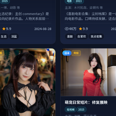
2025
电影
2021
王一博、胡歌 等
主演：
木村拓哉、梁朝伟 等
态纪录：主创 commentary》是
《喜剧电影合集：尘封档案》是一
险向纪录片作品，人物关系层层推
向电影作品，口碑持续发酵，适合
声常有情绪落点。
口气刷完。
9.9
46万
9.9
2024-08-28
202
生态
深蓝
喜剧
合家欢
笑点密集
日本
播
完结
萌宠日常短片：修复展映
短视频
2025
主演：
汤唯、河正宇 等