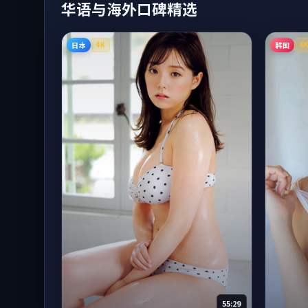
华语与海外口碑精选
日本
韩国
4K
4
55:29