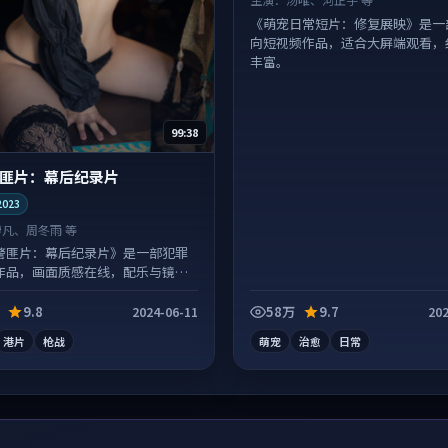
《萌宠日常短片：修复展映》是一
向短视频作品，适合大屏端观看，
丰富。
99:38
匪片：幕后纪录片
2023
廖凡、周冬雨 等
警匪片：幕后纪录片》是一部犯罪
作品，画面质感在线，配乐与镜头
高。
9.8
58万
9.7
2024-06-11
202
港片
枪战
萌宠
治愈
日常