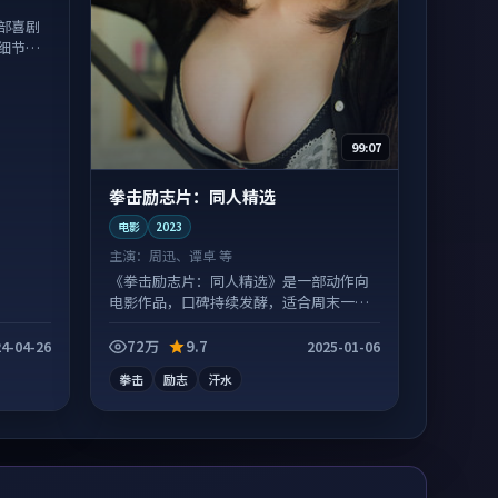
部喜剧
细节更
99:07
拳击励志片：同人精选
电影
2023
主演：
周迅、谭卓 等
《拳击励志片：同人精选》是一部动作向
电影作品，口碑持续发酵，适合周末一口
气刷完。
72万
9.7
4-04-26
2025-01-06
拳击
励志
汗水