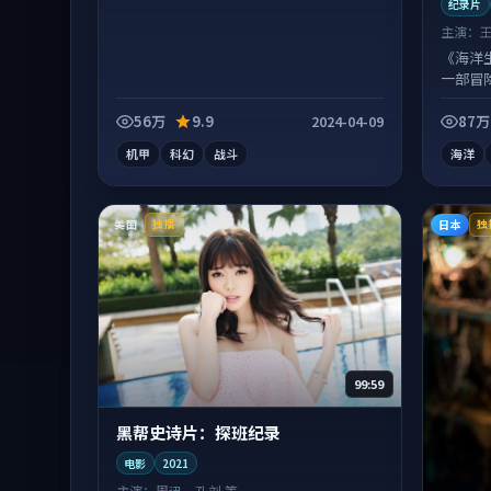
纪录片
主演：
《海洋生
一部冒
进，尾
56万
9.9
87万
2024-04-09
机甲
科幻
战斗
海洋
美国
日本
独播
独
99:59
黑帮史诗片：探班纪录
电影
2021
主演：
周迅、孔刘 等