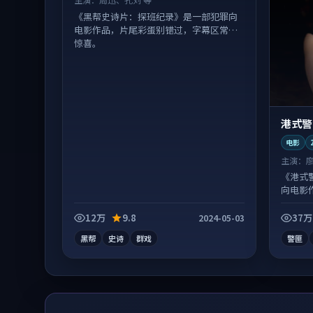
《黑帮史诗片：探班纪录》是一部犯罪向
电影作品，片尾彩蛋别错过，字幕区常有
惊喜。
港式警
电影
主演：
《港式
向电影
配合度
12万
9.8
37万
2024-05-03
黑帮
史诗
群戏
警匪