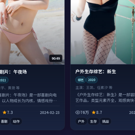
90:49
户外生存综艺：新生
剧片：午夜场
综艺
2020
2021
主演：
王凯、任素汐 等
白宇、黄渤 等
《户外生存综艺：新生》是一部冒
喜剧片：午夜场》是一部喜剧向电
艺作品，类型元素齐全，观感爽快
，以人物成长为内核，情感戏份扎
沓。
7.3
76万
8.7
2024-02-23
202
喜剧
动作
户外
生存
挑战