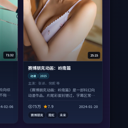
71:32
25:15
赛博朋克动画：岭南篇
动漫
2025
主演：
张译、倪妮 等
险向综
《赛博朋克动画：岭南篇》是一部科幻向
不拖
动漫作品，片尾彩蛋别错过，字幕区常有
惊喜。
75万
7.9
4-02-06
2024-01-20
赛博朋克
霓虹
未来