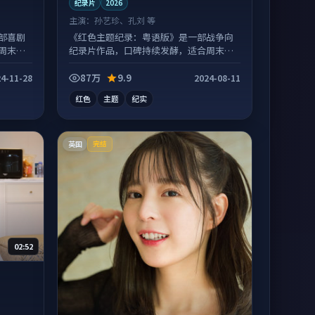
纪录片
2026
主演：
孙艺珍、孔刘 等
部喜剧
《红色主题纪录：粤语版》是一部战争向
周末一
纪录片作品，口碑持续发酵，适合周末一
口气刷完。
87万
9.9
4-11-28
2024-08-11
红色
主题
纪实
英国
完结
02:52