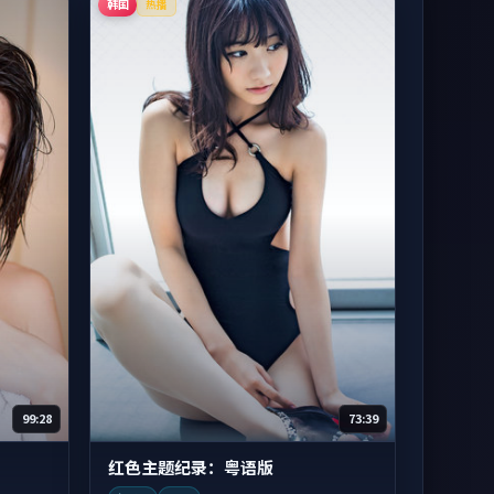
韩国
热播
99:28
73:39
红色主题纪录：粤语版