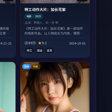
特工动作大片：加长花絮
电影
2025
主演：
堺雅人、朱一龙 等
情向电
《特工动作大片：加长花絮》是一部动作
区常有
向电影作品，以人物成长为内核，情感戏
份扎实。
89万
9.2
4-11-21
2024-10-01
特工
谍战
追车
日本
热播