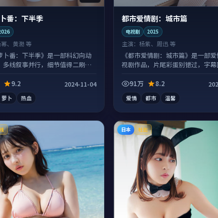
卜番：下半季
都市爱情剧：城市篇
2026
电视剧
2025
杨幂、黄渤 等
主演：
杨紫、周迅 等
萝卜番：下半季》是一部科幻向动
《都市爱情剧：城市篇》是一部爱
，多线叙事并行，细节值得二刷回
视剧作品，片尾彩蛋别错过，字幕
惊喜。
9.2
91万
8.2
2024-11-04
202
萝卜
热血
爱情
都市
温馨
日本
线
杜比