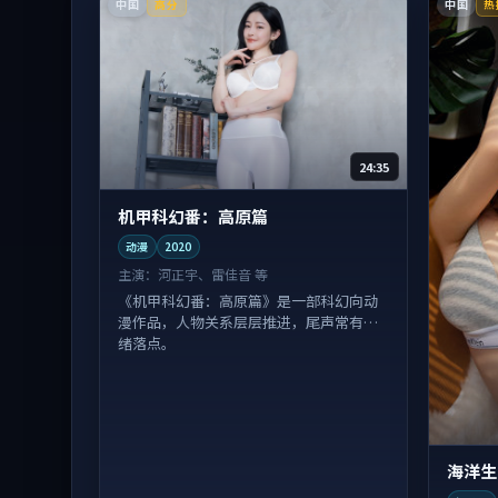
中国
中国
高分
热
24:35
机甲科幻番：高原篇
动漫
2020
主演：
河正宇、雷佳音 等
《机甲科幻番：高原篇》是一部科幻向动
漫作品，人物关系层层推进，尾声常有情
绪落点。
海洋生