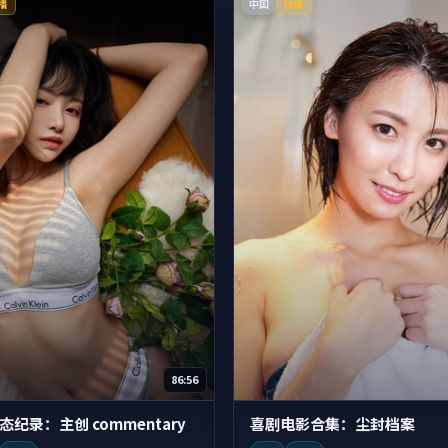
中国
播
独播
86:56
态纪录：主创 commentary
喜剧电影合集：尘封档案