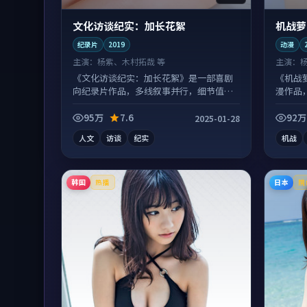
文化访谈纪实：加长花絮
机战萝
纪录片
2019
动漫
主演：
杨紫、木村拓哉 等
主演：
《文化访谈纪实：加长花絮》是一部喜剧
《机战
向纪录片作品，多线叙事并行，细节值得
漫作品
二刷回味。
味。
95万
7.6
92万
2025-01-28
人文
访谈
纪实
机战
韩国
日本
热播
院