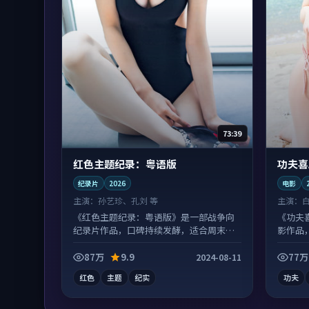
73:39
红色主题纪录：粤语版
功夫喜
纪录片
2026
电影
主演：
孙艺珍、孔刘 等
主演：
《红色主题纪录：粤语版》是一部战争向
《功夫
纪录片作品，口碑持续发酵，适合周末一
影作品
口气刷完。
实。
87万
9.9
77万
2024-08-11
红色
主题
纪实
功夫