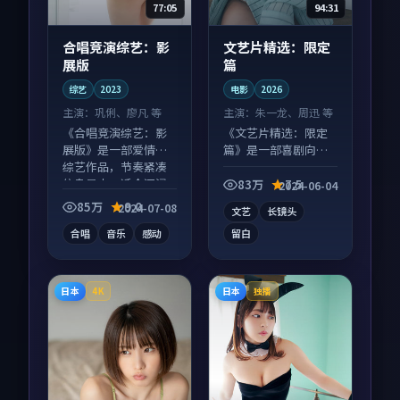
77:05
94:31
合唱竞演综艺：影
文艺片精选：限定
展版
篇
综艺
2023
电影
2026
主演：
巩俐、廖凡 等
主演：
朱一龙、周迅 等
《合唱竞演综艺：影
《文艺片精选：限定
展版》是一部爱情向
篇》是一部喜剧向电
综艺作品，节奏紧凑
影作品，节奏紧凑信
信息量大，适合沉浸
息量大，适合沉浸式
83万
7.5
2024-06-04
式追看。
追看。
85万
9.0
2024-07-08
文艺
长镜头
合唱
音乐
感动
留白
日本
日本
4K
独播