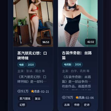
42:32
96:53
古装传奇剧：丝路
蒸汽朋克幻想：口
篇
碑特辑
电视剧
2026
电影
2020
主演：
白宇、巩俐 等
主演：
张译、周迅 等
《古装传奇剧：丝路
《蒸汽朋克幻想：口
篇》是一部战争向电
碑特辑》是一部科幻
视剧作品，画面质感
向电影作品，片尾彩
在线，配乐与镜头配
蛋别错过，字幕区常
51万
9.8
2025-02-21
合度高。
有惊喜。
76万
9.8
2024-02-06
蒸汽朋克
复古
幻想
古装
传奇
史诗