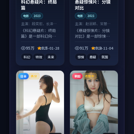
科幻悬疑片：终局
悬疑惊悚片：分镜
篇
对比
电影
2023
电影
2021
主演：
段奕宏、长泽雅
主演：
赵丽颖、宋慧乔
美 等
等
《科幻悬疑片：终局
《悬疑惊悚片：分镜
篇》是一部科幻向电
对比》是一部惊悚向
影作品，多线叙事并
电影作品，节奏紧凑
行，细节值得二刷回
信息量大，适合沉浸
95万
8.7
91万
9.2
2025-01-28
2024-11-04
味。
式追看。
科幻
特效
未来
惊悚
悬疑
氛围
日本
韩国
高分
连载中