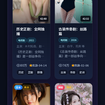
42:32
42:40
古装传奇剧：丝路
历史正剧：全网独
篇
播
电视剧
2026
电视剧
2021
主演：
白宇、巩俐 等
主演：
木村拓哉、赵丽
颖 等
《古装传奇剧：丝路
《历史正剧：全网独
篇》是一部战争向电
播》是一部战争向电
视剧作品，画面质感
视剧作品，类型元素
在线，配乐与镜头配
齐全，观感爽快不拖
80万
8.2
76万
9.8
2024-04-14
2024-02-06
合度高。
沓。
历史
正剧
群像
古装
传奇
史诗
日本
韩国
高分
院线