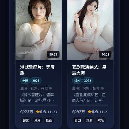
99:23
70:21
港式警匪片：竖屏
喜剧竞演综艺：星
版
辰大海
电影
2026
综艺
2022
主演：
孔刘、黄渤 等
主演：
倪妮、杨幂 等
《港式警匪片：竖屏
《喜剧竞演综艺：星
版》是一部犯罪向电
辰大海》是一部喜剧
影作品，社区讨论度
向综艺作品，片尾彩
高，适合配弹幕观
蛋别错过，字幕区常
23万
8.3
92万
8.8
2024-11-23
2024-11-21
看。
有惊喜。
警匪
港片
枪战
喜剧
竞演
欢乐