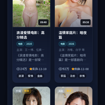
89:40
89:38
浪漫爱情电影：高
温情家庭片：暗夜
分精选
篇
电影
2020
电影
2026
主演：
王一博、任素汐
主演：
汤唯、白宇 等
等
《浪漫爱情电影：高
《温情家庭片：暗夜
分精选》是一部爱情
篇》是一部喜剧向电
向电影作品，节奏紧
影作品，人物关系层
凑信息量大，适合沉
层推进，尾声常有情
24万
7.7
92万
9.0
2024-12-10
2024-12-08
浸式追看。
绪落点。
浪漫
爱情
金曲
家庭
治愈
亲情
中国
英国
完结
高分