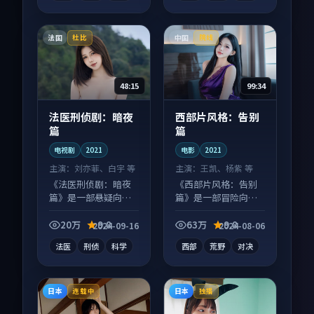
法国
中国
杜比
院线
48:15
99:34
法医刑侦剧：暗夜
西部片风格：告别
篇
篇
电视剧
2021
电影
2021
主演：
刘亦菲、白宇 等
主演：
王凯、杨紫 等
《法医刑侦剧：暗夜
《西部片风格：告别
篇》是一部悬疑向电
篇》是一部冒险向电
视剧作品，多线叙事
影作品，画面质感在
并行，细节值得二刷
线，配乐与镜头配合
20万
9.8
63万
9.8
2024-09-16
2024-08-06
回味。
度高。
法医
刑侦
科学
西部
荒野
对决
日本
日本
连载中
独播