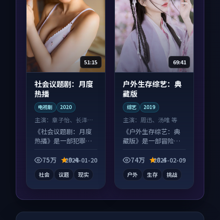
51:15
69:41
社会议题剧：月度
户外生存综艺：典
热播
藏版
电视剧
2020
综艺
2019
主演：
章子怡、长泽雅
主演：
周迅、汤唯 等
美 等
《社会议题剧：月度
《户外生存综艺：典
热播》是一部犯罪向
藏版》是一部冒险向
电视剧作品，适合大
综艺作品，适合大屏
屏端观看，细节更丰
端观看，细节更丰
75万
9.4
74万
8.4
2024-01-20
2025-02-09
富。
富。
社会
议题
现实
户外
生存
挑战