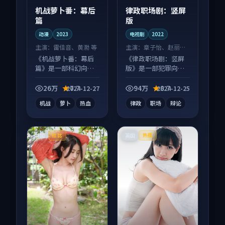
机战萝卜番：幕后
律政职场剧：竖屏
篇
版
动漫
2023
电视剧
2022
主演：
雷佳音、黄渤 等
主演：
章子怡、赵丽颖
等
《机战萝卜番：幕后
《律政职场剧：竖屏
篇》是一部科幻向动
版》是一部犯罪向电
漫作品，多线叙事并
视剧作品，适合大屏
行，细节值得二刷回
端观看，细节更丰
26万
7.7
94万
8.7
2024-12-27
2024-12-25
味。
富。
机战
萝卜
热血
律政
职场
辩论
中国
英国
杜比
热播