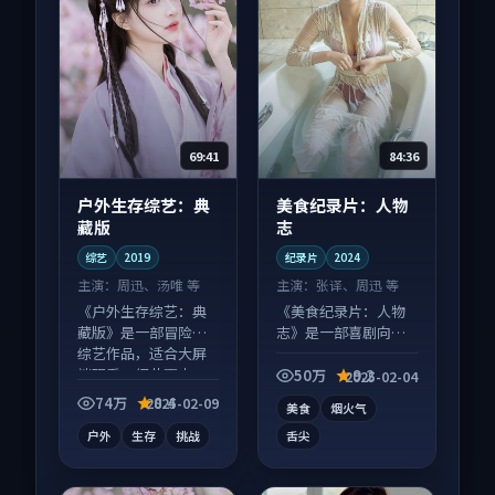
69:41
84:36
户外生存综艺：典
美食纪录片：人物
藏版
志
综艺
2019
纪录片
2024
主演：
周迅、汤唯 等
主演：
张译、周迅 等
《户外生存综艺：典
《美食纪录片：人物
藏版》是一部冒险向
志》是一部喜剧向纪
综艺作品，适合大屏
录片作品，人物关系
端观看，细节更丰
层层推进，尾声常有
50万
9.2
2025-02-04
富。
情绪落点。
74万
8.4
2025-02-09
美食
烟火气
户外
生存
挑战
舌尖