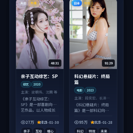
美国
日本
热播
杜比
48:31
91:29
亲子互动综艺：SP
科幻悬疑片：终局
篇
综艺
2020
电影
2023
主演：
梁朝伟、沈腾 等
主演：
段奕宏、长泽雅
《亲子互动综艺：
美 等
SP》是一部喜剧向综
《科幻悬疑片：终局
艺作品，以人物成长
篇》是一部科幻向电
为内核，情感戏份扎
影作品，多线叙事并
实。
行，细节值得二刷回
27万
7.3
95万
8.7
2025-01-30
2025-01-28
味。
亲子
互动
暖心
科幻
特效
未来