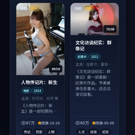
美国
中国
高分
热播
70:08
文化访谈纪实：群
像记
纪录片
2022
主演：
任素汐、雷佳音
99:59
等
《文化访谈纪实：群
像记》是一部喜剧向
人物传记片：新生
纪录片作品，节奏紧
凑信息量大，适合沉
电影
2024
浸式追看。
主演：
孙艺珍、白宇 等
《人物传记片：新
生》是一部犯罪向电
影作品，以人物成长
为内核，情感戏份扎
67万
9.9
65万
9.9
2024-10-30
2024-09-09
实。
传记
历史
人物
人文
访谈
纪实