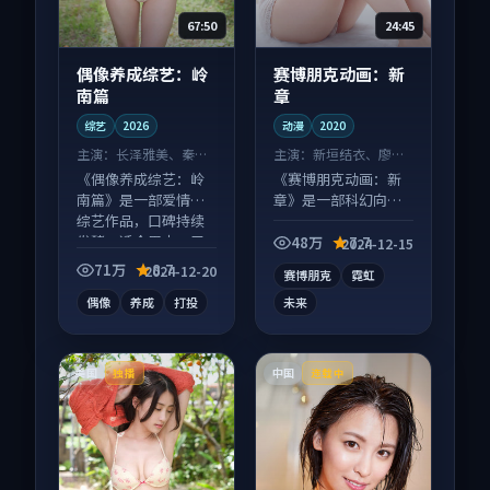
67:50
24:45
偶像养成综艺：岭
赛博朋克动画：新
南篇
章
综艺
2026
动漫
2020
主演：
长泽雅美、秦昊
主演：
新垣结衣、廖凡
等
等
《偶像养成综艺：岭
《赛博朋克动画：新
南篇》是一部爱情向
章》是一部科幻向动
综艺作品，口碑持续
漫作品，社区讨论度
发酵，适合周末一口
高，适合配弹幕观
48万
7.7
2024-12-15
气刷完。
看。
71万
8.7
2024-12-20
赛博朋克
霓虹
偶像
养成
打投
未来
美国
中国
独播
连载中