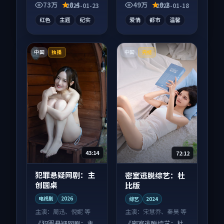
长为内核，情感戏份
屏端观看，细节更丰
73万
8.4
49万
9.2
2025-01-23
2025-01-18
扎实。
富。
红色
主题
纪实
爱情
都市
温馨
中国
中国
独播
完结
43:14
72:12
犯罪悬疑网剧：主
密室逃脱综艺：杜
创圆桌
比版
电视剧
2026
综艺
2024
主演：
周迅、倪妮 等
主演：
宋慧乔、秦昊 等
《犯罪悬疑网剧：主
《密室逃脱综艺：杜