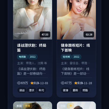
47:33
02:28
谍战潜伏剧：终局
健身跟练短片：线
篇
下首映
电视剧
2022
短视频
2022
主演：
堺雅人、沈腾 等
主演：
雷佳音、堺雅人
等
《谍战潜伏剧：终局
《健身跟练短片：线
篇》是一部悬疑向电
下首映》是一部动作
视剧作品，片尾彩蛋
向短视频作品，多线
别错过，字幕区常有
叙事并行，细节值得
69万
8.3
47万
7.9
2024-12-03
2024-11-28
惊喜。
二刷回味。
谍战
潜伏
年代
健身
跟练
燃脂
美国
中国
完结
4K