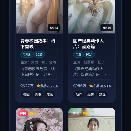
54:48
99:46
青春校园故事：线
国产经典动作大
下首映
片：丝路篇
电视剧
2025
电影
2024
主演：
黄渤、章子怡 等
主演：
赵丽颖、张子枫
等
《青春校园故事：线
《国产经典动作大
下首映》是一部喜剧
片：丝路篇》是一部
向电视剧作品，节奏
动作向电影作品，口
紧凑信息量大，适合
碑持续发酵，适合周
27万
8.3
96万
8.6
2025-02-16
2025-02-14
沉浸式追看。
末一口气刷完。
校园
青春
成长
动作
经典
热血
韩国
中国
院线
热播