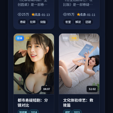
创圆桌》是一部悬疑
比版》是一部悬疑向
向电视剧作品，节奏
综艺作品，适合大屏
紧凑信息量大，适合
端观看，细节更丰
25万
7.3
95万
8.9
2025-01-13
2025-01-11
沉浸式追看。
富。
悬疑
犯罪
烧脑
密室
解谜
团建
日本
中国
4K
热播
04:07
51:02
都市悬疑短剧：分
文化体验综艺：救
镜对比
赎篇
短视频
2024
综艺
2023