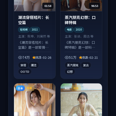
01:58
96:53
潮流穿搭短片：长
蒸汽朋克幻想：口
空篇
碑特辑
短视频
2021
电影
2020
主演：
陈坤、刘昊然 等
主演：
张译、周迅 等
《潮流穿搭短片：长
《蒸汽朋克幻想：口
空篇》是一部爱情向
碑特辑》是一部科幻
短视频作品，人物关
向电影作品，片尾彩
系层层推进，尾声常
蛋别错过，字幕区常
74万
9.7
51万
9.8
2025-02-26
2025-02-21
有情绪落点。
有惊喜。
穿搭
潮流
蒸汽朋克
复古
OOTD
幻想
日本
英国
热播
杜比