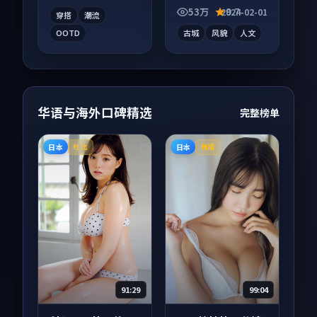
有情绪落点。
53万
9.7
2024-02-01
穿搭
潮流
OOTD
古城
风貌
人文
华语与海外口碑精选
完整榜单
日本
日本
杜比
独播
91:29
99:04