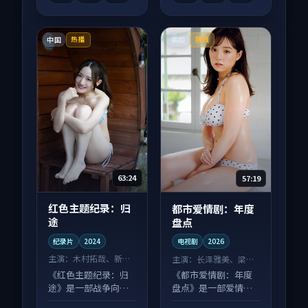
中国
美国
热播
院线
63:24
57:19
红色主题纪录：归
都市爱情剧：年度
途
盘点
纪录片
2024
电视剧
2026
主演：
木村拓哉、新垣
主演：
长泽雅美、梁朝
结衣 等
伟 等
《红色主题纪录：归
《都市爱情剧：年度
途》是一部战争向纪
盘点》是一部爱情向
录片作品，以人物成
电视剧作品，适合大