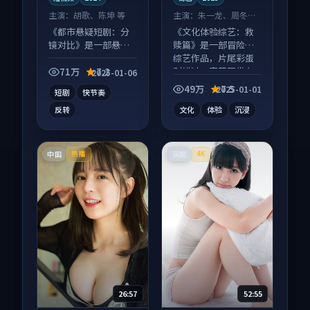
主演：
胡歌、陈坤 等
主演：
朱一龙、周冬雨
等
《都市悬疑短剧：分
《文化体验综艺：救
镜对比》是一部悬疑
赎篇》是一部冒险向
向短视频作品，片尾
综艺作品，片尾彩蛋
彩蛋别错过，字幕区
别错过，字幕区常有
71万
7.2
2025-01-06
常有惊喜。
惊喜。
49万
7.5
2025-01-01
短剧
快节奏
反转
文化
体验
沉浸
中国
英国
热播
4K
26:57
52:55