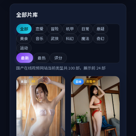
全部片库
全部
恋爱
冒险
机甲
日常
悬疑
美食
音乐
武侠
科幻
魔法
奇幻
运动
最新
最热
评分
国产在线视频网站
当前类型共
100
部，展示前
24
部
美国
日本
4K
连载中