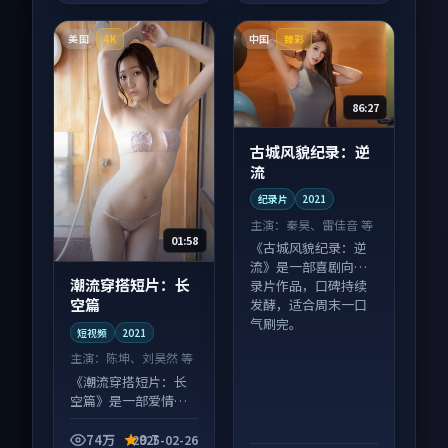
美国
中国
4K
臻彩
86:27
古城风貌纪录：逆
流
纪录片
2021
主演：
秦昊、雷佳音 等
01:58
《古城风貌纪录：逆
流》是一部喜剧向纪
潮流穿搭短片：长
录片作品，口碑持续
空篇
发酵，适合周末一口
气刷完。
短视频
2021
主演：
陈坤、刘昊然 等
《潮流穿搭短片：长
空篇》是一部爱情向
短视频作品，人物关
系层层推进，尾声常
74万
9.7
2025-02-26