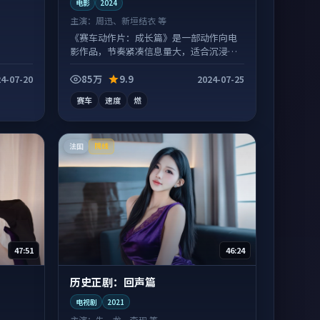
电影
2024
主演：
周迅、新垣结衣 等
《赛车动作片：成长篇》是一部动作向电
影作品，节奏紧凑信息量大，适合沉浸式
追看。
85万
9.9
4-07-20
2024-07-25
赛车
速度
燃
法国
院线
47:51
46:24
历史正剧：回声篇
电视剧
2021
主演：
朱一龙、李现 等