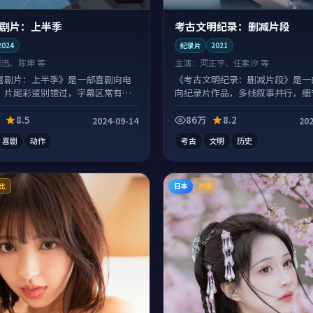
剧片：上半季
考古文明纪录：删减片段
2024
纪录片
2021
周迅、陈坤 等
主演：
河正宇、任素汐 等
喜剧片：上半季》是一部喜剧向电
《考古文明纪录：删减片段》是一
，片尾彩蛋别错过，字幕区常有惊
向纪录片作品，多线叙事并行，细
二刷回味。
8.5
86万
8.2
2024-09-14
202
喜剧
动作
考古
文明
历史
日本
比
热播