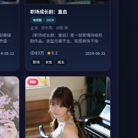
职场成长剧：重启
电视剧
2019
主演：
周冬雨、胡歌 等
部悬疑
《职场成长剧：重启》是一部爱情向电视
节值得
剧作品，类型元素齐全，观感爽快不拖
沓。
83万
8.2
4-08-11
2024-06-21
职场
女性
成长
韩国
热播