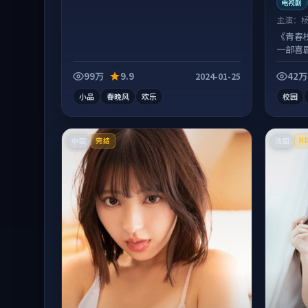
电视剧
主演：
《青春校
一部喜
适合配
99万
9.9
42万
2024-01-25
小品
春晚风
欢乐
校园
中国
法国
完结
H