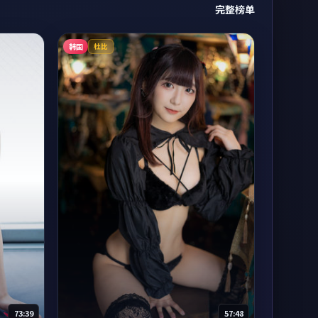
完整榜单
韩国
杜比
73:39
57:48