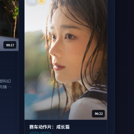
中国
4K
99:17
部科幻
与镜头
96:22
赛车动作片：成长篇