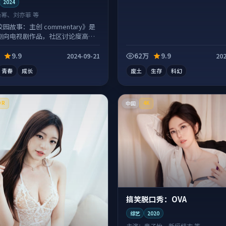
2024
杨幂、刘亦菲 等
园故事：主创 commentary》是
剧向电视剧作品，社区讨论度高，
弹幕观看。
9.9
62万
9.9
2024-09-21
202
青春
成长
废土
生存
科幻
中国
DR
4K
搞笑脱口秀：OVA
综艺
2020
主演：
章子怡、新垣结衣 等