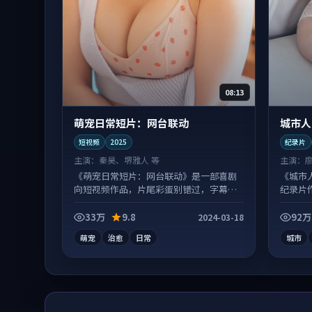
08:13
萌宠日常短片：网台联动
城市人
短视频
2025
纪录片
主演：
秦昊、堺雅人 等
主演：
《萌宠日常短片：网台联动》是一部喜剧
《城市
向短视频作品，片尾彩蛋别错过，字幕区
纪录片
常有惊喜。
有情绪
33万
9.8
92万
2024-03-18
萌宠
治愈
日常
城市