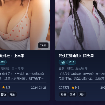
73:23
动综艺：上半季
武侠江湖电影：限免周
2025
电影
2026
木村拓哉、王一博 等
主演：
胡歌、赵丽颖 等
互动综艺：上半季》是一部喜剧向
《武侠江湖电影：限免周》是一部
品，适合大屏端观看，细节更丰
电影作品，类型元素齐全，观感爽
沓。
7.3
73万
9.7
2024-03-28
202
互动
暖心
武侠
江湖
刀剑