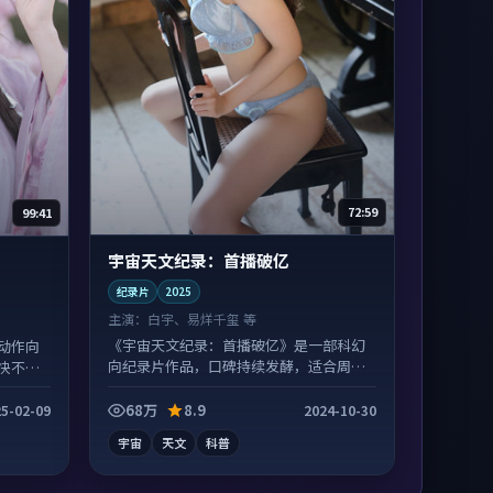
72:59
99:41
宇宙天文纪录：首播破亿
纪录片
2025
主演：
白宇、易烊千玺 等
《宇宙天文纪录：首播破亿》是一部科幻
动作向
向纪录片作品，口碑持续发酵，适合周末
快不拖
一口气刷完。
68万
8.9
5-02-09
2024-10-30
宇宙
天文
科普