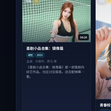
中国
中国
4K
热
50:20
喜剧小品合集：镜像篇
综艺
2023
主演：
刘昊然、廖凡 等
《喜剧小品合集：镜像篇》是一部喜剧向
综艺作品，社区讨论度高，适合配弹幕观
看。
青春校