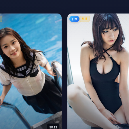
日本
K
热播
98:13