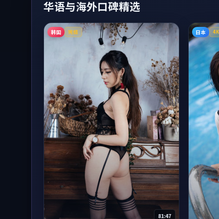
华语与海外口碑精选
韩国
日本
完结
4
81:47