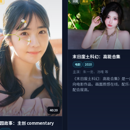
法国
播
高分
末日废土科幻：高能合集
电影
2020
主演：
朱一龙、汤唯 等
《末日废土科幻：高能合集》是一
向电影作品，画面质感在线，配乐
配合度高。
40:20
园故事：主创 commentary