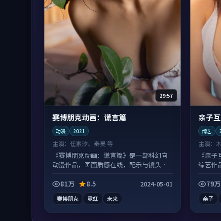
29:57
赛博朋克动画：谎言篇
亲子互
动漫
2021
综艺
主演：
任素汐、秦昊 等
主演：
《赛博朋克动画：谎言篇》是一部科幻向
《亲子
动漫作品，画面质感在线，配乐与镜头配
综艺作
合度高。
富。
81万
8.5
79万
2024-05-01
赛博朋克
霓虹
未来
亲子