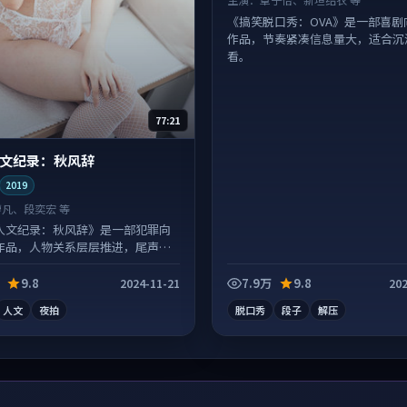
《搞笑脱口秀：OVA》是一部喜剧
作品，节奏紧凑信息量大，适合沉
看。
77:21
文纪录：秋风辞
2019
廖凡、段奕宏 等
人文纪录：秋风辞》是一部犯罪向
作品，人物关系层层推进，尾声常
落点。
9.8
7.9万
9.8
2024-11-21
202
人文
夜拍
脱口秀
段子
解压