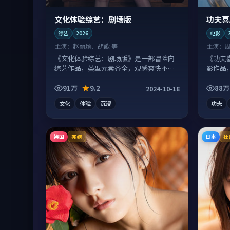
文化体验综艺：剧场版
功夫喜
综艺
2026
电影
主演：
赵丽颖、胡歌 等
主演：
《文化体验综艺：剧场版》是一部冒险向
《功夫
综艺作品，类型元素齐全，观感爽快不拖
影作品
沓。
喜。
91万
9.2
88万
2024-10-18
文化
体验
沉浸
功夫
韩国
日本
完结
杜