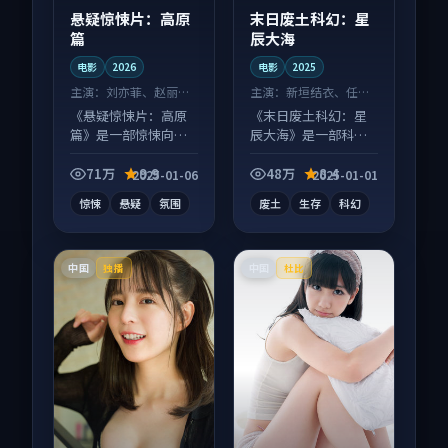
悬疑惊悚片：高原
末日废土科幻：星
篇
辰大海
电影
2026
电影
2025
主演：
刘亦菲、赵丽颖
主演：
新垣结衣、任素
等
汐 等
《悬疑惊悚片：高原
《末日废土科幻：星
篇》是一部惊悚向电
辰大海》是一部科幻
影作品，节奏紧凑信
向电影作品，以人物
息量大，适合沉浸式
成长为内核，情感戏
71万
9.9
48万
8.4
2025-01-06
2025-01-01
追看。
份扎实。
惊悚
悬疑
氛围
废土
生存
科幻
中国
中国
独播
杜比