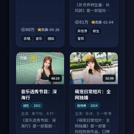
《异世界转生番：秋
风辞》是一部冒险向
动漫作品，多线叙事
并行，细节值得二刷
51万
9.8
2025-02-04
回味。
66万
9.8
2024-09-26
异世界
转生
合唱
音乐
感动
冒险
中国
美国
4K
独播
66:10
02:09
音乐选秀节目：深
萌宠日常短片：全
海行
网独播
综艺
2021
短视频
2024
主演：
章子怡、木村拓
主演：
张译、王一博 等
哉 等
《音乐选秀节目：深
《萌宠日常短片：全
海行》是一部喜剧向
网独播》是一部喜剧
综艺作品，节奏紧凑
向短视频作品，口碑