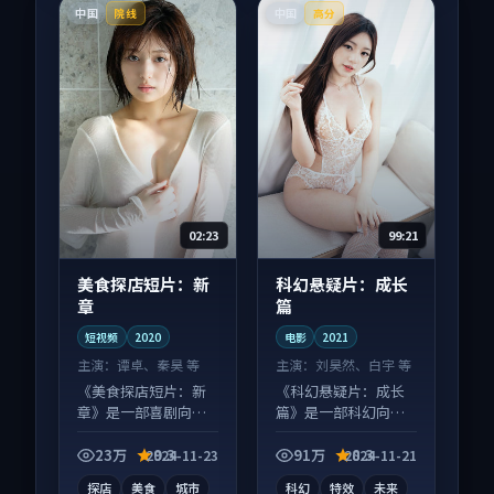
中国
中国
院线
高分
02:23
99:21
美食探店短片：新
科幻悬疑片：成长
章
篇
短视频
2020
电影
2021
主演：
谭卓、秦昊 等
主演：
刘昊然、白宇 等
《美食探店短片：新
《科幻悬疑片：成长
章》是一部喜剧向短
篇》是一部科幻向电
视频作品，人物关系
影作品，适合大屏端
层层推进，尾声常有
观看，细节更丰富。
23万
9.3
91万
8.3
2024-11-23
2024-11-21
情绪落点。
探店
美食
城市
科幻
特效
未来