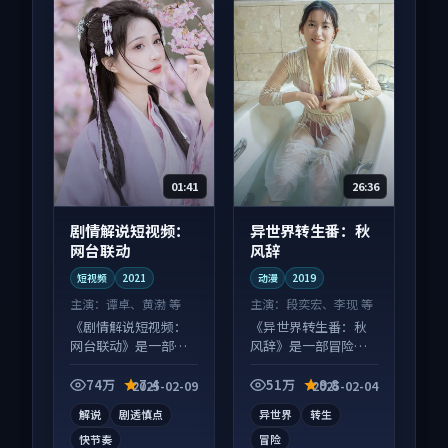
01:41
26:36
剧情解说短视频：
异世界转生番：秋
网台联动
风辞
短视频
2021
动漫
2019
主演：
谭卓、黄渤 等
主演：
段奕宏、李现 等
《剧情解说短视频：
《异世界转生番：秋
网台联动》是一部悬
风辞》是一部冒险向
疑向短视频作品，画
动漫作品，多线叙事
面质感在线，配乐与
并行，细节值得二刷
74万
7.4
51万
9.8
2025-02-09
2025-02-04
镜头配合度高。
回味。
解说
剧透慎点
异世界
转生
快节奏
冒险