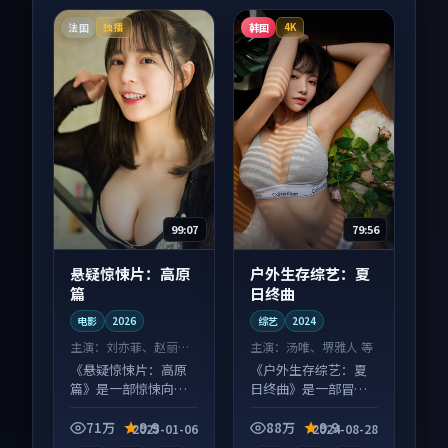
法国
韩国
独播
4K
99:07
79:56
悬疑惊悚片：高原
户外生存综艺：夏
篇
日终曲
电影
2026
综艺
2024
主演：
刘亦菲、赵丽颖
主演：
汤唯、堺雅人 等
等
《悬疑惊悚片：高原
《户外生存综艺：夏
篇》是一部惊悚向电
日终曲》是一部冒险
影作品，节奏紧凑信
向综艺作品，画面质
息量大，适合沉浸式
感在线，配乐与镜头
71万
9.9
88万
9.9
2025-01-06
2024-08-28
追看。
配合度高。