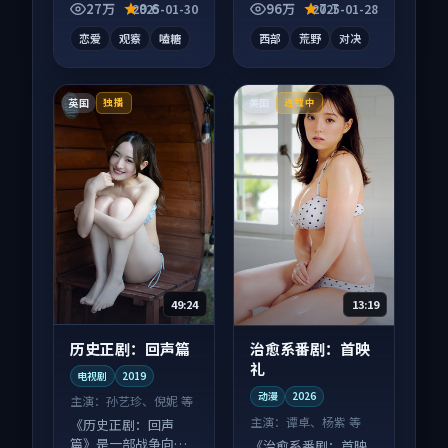
品，片尾彩蛋别错
错过，字幕区常有惊
27万
9.6
96万
7.7
2025-01-30
2025-01-28
过，字幕区常有惊
喜。
恋爱
观察
嗑糖
西部
荒野
对决
喜。
英国
美国
独播
连载中
49:24
13:19
历史正剧：回声篇
治愈系番剧：首映
礼
电视剧
2019
动漫
2026
主演：
孙艺珍、倪妮 等
主演：
谭卓、杨紫 等
《历史正剧：回声
篇》是一部战争向电
《治愈系番剧：首映