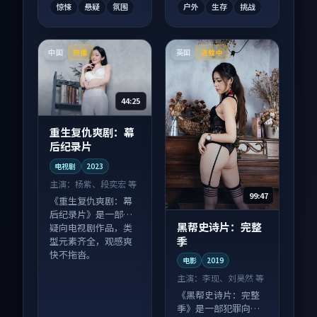
惊悚
悬疑
氛围
户外
生存
挑战
中国
英国
热播
连载中
44:25
重生复仇爽剧：幕
后纪录片
电视剧
2023
主演：
杨紫、段奕宏 等
99:47
《重生复仇爽剧：幕
后纪录片》是一部悬
黑帮史诗片：完整
疑向电视剧作品，类
季
型元素齐全，观感爽
快不拖沓。
电影
2019
主演：
李现、刘昊然 等
《黑帮史诗片：完整
季》是一部犯罪向电