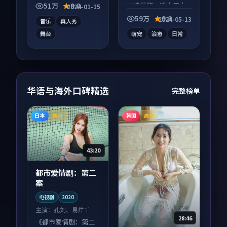
信息量大，适合沉浸
持续发酵，适合周末
51万
9.8
2024-01-15
式追看。
一口气刷完。
59万
9.8
2024-05-13
音乐
真人秀
舞台
萌宠
治愈
日常
华语与海外口碑精选
完整榜单
日本
韩国
高分
高分
43:20
都市爱情剧：第二
案
电视剧
2020
主演：
孔刘、易烊千玺
28:46
等
《都市爱情剧：第二