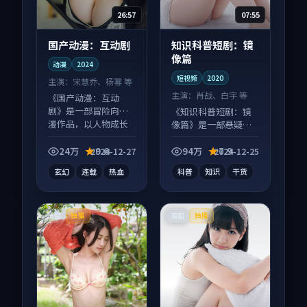
26:57
07:55
国产动漫：互动剧
知识科普短剧：镜
像篇
动漫
2024
短视频
2020
主演：
宋慧乔、杨幂 等
主演：
肖战、白宇 等
《国产动漫：互动
剧》是一部冒险向动
《知识科普短剧：镜
漫作品，以人物成长
像篇》是一部悬疑向
为内核，情感戏份扎
短视频作品，画面质
实。
感在线，配乐与镜头
24万
9.6
94万
7.9
2024-12-27
2024-12-25
配合度高。
玄幻
连载
热血
科普
知识
干货
法国
英国
独播
独播