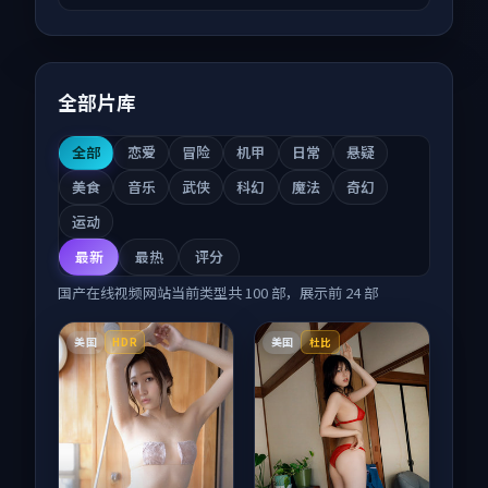
全部片库
全部
恋爱
冒险
机甲
日常
悬疑
美食
音乐
武侠
科幻
魔法
奇幻
运动
最新
最热
评分
国产在线视频网站
当前类型共
100
部，展示前
24
部
美国
美国
HDR
杜比