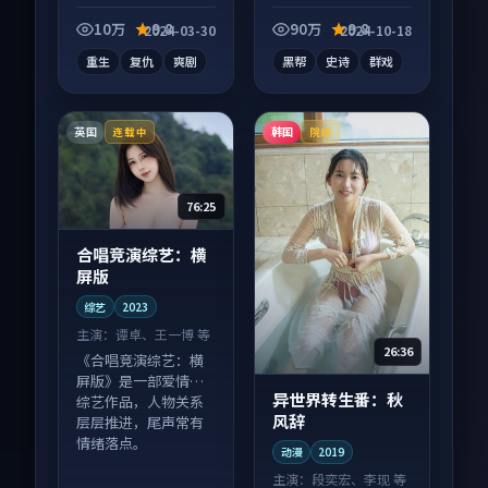
影作品，人物关系层
层推进，尾声常有情
10万
9.8
90万
9.8
2024-03-30
2024-10-18
绪落点。
重生
复仇
爽剧
黑帮
史诗
群戏
英国
韩国
连载中
院线
76:25
合唱竞演综艺：横
屏版
综艺
2023
主演：
谭卓、王一博 等
26:36
《合唱竞演综艺：横
屏版》是一部爱情向
异世界转生番：秋
综艺作品，人物关系
风辞
层层推进，尾声常有
情绪落点。
动漫
2019
主演：
段奕宏、李现 等