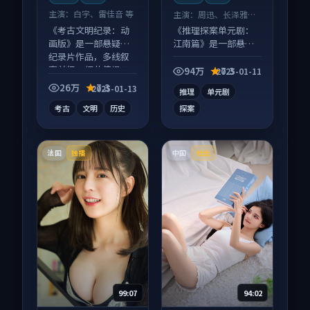
主演：
白宇、雷佳音 等
主演：
周迅、长泽雅美
等
《考古文明纪录：动
《推理探案单元剧：
画版》是一部悬疑向
江南篇》是一部悬疑
纪录片作品，多线叙
向电视剧作品，以人
事并行，细节值得二
物成长为内核，情感
94万
7.3
2025-01-11
刷回味。
戏份扎实。
26万
7.3
2025-01-13
推理
单元剧
考古
文明
历史
探案
法国
中国
独播
杜比
99:07
94:02