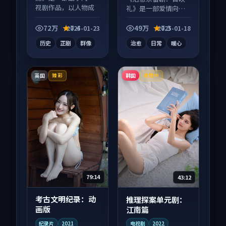
视剧作品，以人物成
礼》是一部爱情向动
长为内核，情感戏份
漫作品，人物关系层
扎实。
层推进，尾声常有情
72万
7.4
49万
7.3
2025-01-23
2025-01-18
绪落点。
历史
正剧
群像
治愈
日常
暖心
英国
韩国
臻彩
连载中
79:14
43:12
考古文明纪录：动
推理探案单元剧：
画版
江南篇
纪录片
2021
电视剧
2022