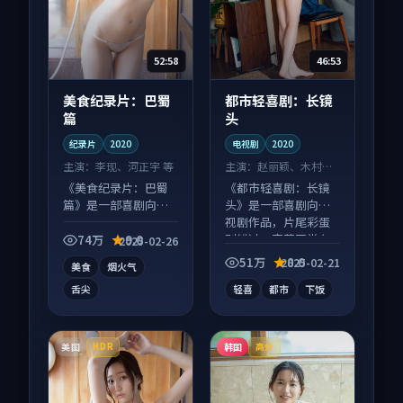
52:58
46:53
美食纪录片：巴蜀
都市轻喜剧：长镜
篇
头
纪录片
2020
电视剧
2020
主演：
李现、河正宇 等
主演：
赵丽颖、木村拓
哉 等
《美食纪录片：巴蜀
《都市轻喜剧：长镜
篇》是一部喜剧向纪
头》是一部喜剧向电
录片作品，口碑持续
视剧作品，片尾彩蛋
发酵，适合周末一口
别错过，字幕区常有
74万
9.0
2025-02-26
气刷完。
惊喜。
51万
8.0
2025-02-21
美食
烟火气
舌尖
轻喜
都市
下饭
美国
韩国
HDR
高分