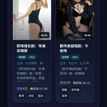
48:05
04:48
职场成长剧：导演
都市悬疑短剧：午
剪辑版
夜场
电视剧
2021
短视频
2022
主演：
长泽雅美、黄渤
主演：
河正宇、孔刘 等
等
《职场成长剧：导演
《都市悬疑短剧：午
剪辑版》是一部爱情
夜场》是一部悬疑向
向电视剧作品，类型
短视频作品，片尾彩
元素齐全，观感爽快
蛋别错过，字幕区常
83万
8.5
2024-06-21
不拖沓。
有惊喜。
84万
8.3
2024-07-08
短剧
快节奏
职场
女性
成长
反转