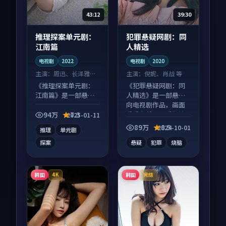
43:12
39:30
推理探案单元剧：
犯罪悬疑网剧：同
江南篇
人精选
电视剧
2022
电视剧
2020
主演：
周迅、长泽雅美
主演：
倪妮、肖战 等
等
《推理探案单元剧：
《犯罪悬疑网剧：同
江南篇》是一部悬疑
人精选》是一部悬疑
向电视剧作品，以人
向电视剧作品，画面
物成长为内核，情感
质感在线，配乐与镜
94万
7.3
2025-01-11
戏份扎实。
头配合度高。
89万
8.5
2024-10-01
推理
单元剧
探案
悬疑
犯罪
烧脑
韩国
韩国
4K
完结