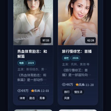
97:33
62:28
热血体育励志：和
旅行慢综艺：首播
解篇
综艺
2026
电影
2019
主演：
巩俐、黄渤 等
主演：
新垣结衣、黄渤
《旅行慢综艺：首
等
播》是一部冒险向综
《热血体育励志：和
艺作品，多线叙事并
解篇》是一部动作向
行，细节值得二刷回
电影作品，社区讨论
46万
7.6
2024-11-28
味。
度高，适合配弹幕观
69万
9.4
2024-12-03
旅行
慢生活
看。
体育
励志
青春
风景