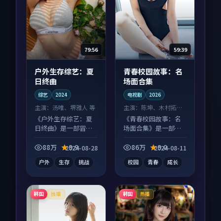
79:56
59:39
户外生存综艺：夏
青春校园故事：名
日终曲
场面合集
综艺
2024
电视剧
2026
主演：
汤唯、堺雅人 等
主演：
陈坤、木村拓哉
等
《户外生存综艺：夏
《青春校园故事：名
日终曲》是一部冒险
场面合集》是一部喜
向综艺作品，画面质
剧向电视剧作品，口
感在线，配乐与镜头
碑持续发酵，适合周
88万
9.9
86万
9.0
2024-08-28
2024-08-11
配合度高。
末一口气刷完。
户外
生存
挑战
校园
青春
成长
韩国
韩国
独播
热播