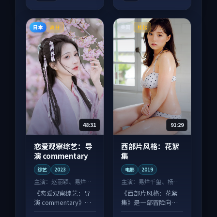
日本
美国
高分
杜比
48:31
91:29
恋爱观察综艺：导
西部片风格：花絮
演 commentary
集
综艺
2023
电影
2019
主演：
赵丽颖、易烊千
主演：
易烊千玺、杨紫
玺 等
等
《恋爱观察综艺：导
《西部片风格：花絮
演 commentary》是
集》是一部冒险向电
一部爱情向综艺作
影作品，片尾彩蛋别