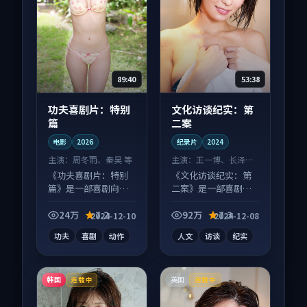
89:40
53:38
功夫喜剧片：特别
文化访谈纪实：第
篇
二案
电影
2026
纪录片
2024
主演：
周冬雨、秦昊 等
主演：
王一博、长泽雅
美 等
《功夫喜剧片：特别
《文化访谈纪实：第
篇》是一部喜剧向电
二案》是一部喜剧向
影作品，以人物成长
纪录片作品，以人物
为内核，情感戏份扎
成长为内核，情感戏
24万
7.2
92万
7.3
2024-12-10
2024-12-08
实。
份扎实。
功夫
喜剧
动作
人文
访谈
纪实
韩国
英国
连载中
连载中