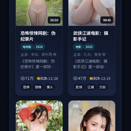
38:50
99:45
恐怖惊悚网剧：伪
武侠江湖电影：摄
纪录片
影手记
电视剧
2026
电影
2020
主演：
李现、周冬雨 等
主演：
孔刘、黄渤 等
《恐怖惊悚网剧：伪
《武侠江湖电影：摄
纪录片》是一部惊悚
影手记》是一部动作
向电视剧作品，多线
向电影作品，多线叙
叙事并行，细节值得
事并行，细节值得二
71万
8.5
47万
9.7
2024-12-20
2024-12-15
二刷回味。
刷回味。
恐怖
惊悚
慎入
武侠
江湖
刀剑
法国
英国
高分
4K