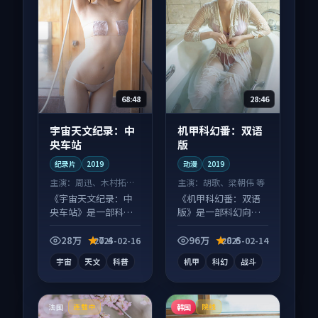
68:48
28:46
宇宙天文纪录：中
机甲科幻番：双语
央车站
版
纪录片
2019
动漫
2019
主演：
周迅、木村拓哉
主演：
胡歌、梁朝伟 等
等
《宇宙天文纪录：中
《机甲科幻番：双语
央车站》是一部科幻
版》是一部科幻向动
向纪录片作品，多线
漫作品，片尾彩蛋别
叙事并行，细节值得
错过，字幕区常有惊
28万
7.4
96万
8.6
2025-02-16
2025-02-14
二刷回味。
喜。
宇宙
天文
科普
机甲
科幻
战斗
法国
韩国
连载中
院线