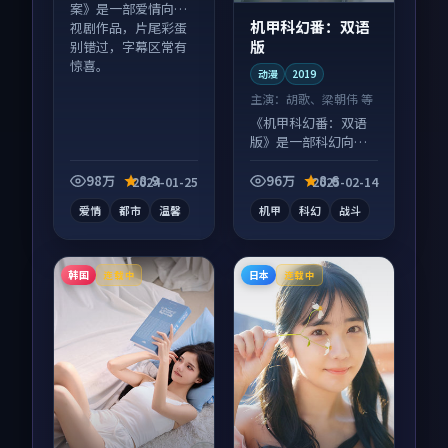
案》是一部爱情向电
机甲科幻番：双语
视剧作品，片尾彩蛋
版
别错过，字幕区常有
惊喜。
动漫
2019
主演：
胡歌、梁朝伟 等
《机甲科幻番：双语
版》是一部科幻向动
漫作品，片尾彩蛋别
错过，字幕区常有惊
98万
8.9
96万
8.6
2024-01-25
2025-02-14
喜。
爱情
都市
温馨
机甲
科幻
战斗
韩国
日本
连载中
连载中