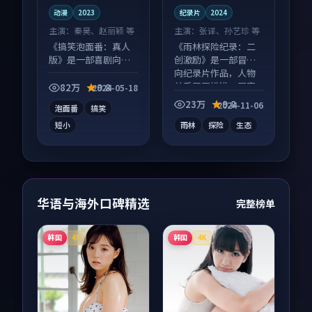
动漫
2023
纪录片
2024
主演：
秦昊、赵丽颖 等
主演：
张译、孙艺珍 等
《搞笑泡面番：真人
《雨林探险纪录：二
版》是一部喜剧向动
创激励》是一部冒险
漫作品，多线叙事并
向纪录片作品，人物
行，细节值得二刷回
关系层层推进，尾声
82万
9.8
2024-05-18
味。
常有情绪落点。
23万
9.8
2024-11-06
泡面番
搞笑
短小
雨林
探险
生态
华语与海外口碑精选
完整榜单
韩国
韩国
4K
4K