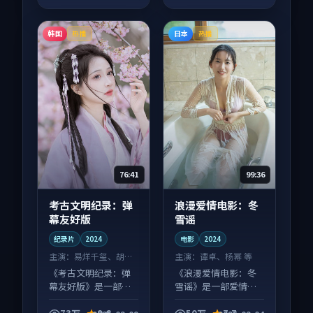
韩国
日本
热播
热播
76:41
99:36
考古文明纪录：弹
浪漫爱情电影：冬
幕友好版
雪谣
纪录片
2024
电影
2024
主演：
易烊千玺、胡歌
主演：
谭卓、杨幂 等
等
《考古文明纪录：弹
《浪漫爱情电影：冬
幕友好版》是一部悬
雪谣》是一部爱情向
疑向纪录片作品，节
电影作品，多线叙事
奏紧凑信息量大，适
并行，细节值得二刷