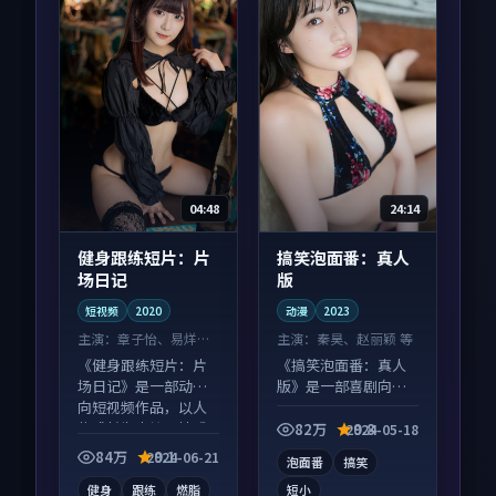
04:48
24:14
健身跟练短片：片
搞笑泡面番：真人
场日记
版
短视频
2020
动漫
2023
主演：
章子怡、易烊千
主演：
秦昊、赵丽颖 等
玺 等
《健身跟练短片：片
《搞笑泡面番：真人
场日记》是一部动作
版》是一部喜剧向动
向短视频作品，以人
漫作品，多线叙事并
物成长为内核，情感
行，细节值得二刷回
82万
9.8
2024-05-18
戏份扎实。
味。
84万
9.1
2024-06-21
泡面番
搞笑
健身
跟练
燃脂
短小