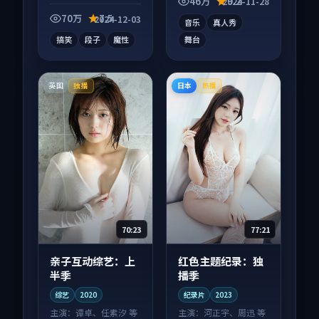
46万
9.2
2024-11-28
合沉浸式追看。
配合度高。
70万
7.5
2024-12-03
音乐
真人秀
搞笑
段子
魔性
舞台
英国
日本
独播
热播
70:23
77:21
亲子互动综艺：上
红色主题纪录：独
半季
播季
综艺
2020
纪录片
2023
主演：
谭卓、任素汐 等
主演：
河正宇、周迅 等