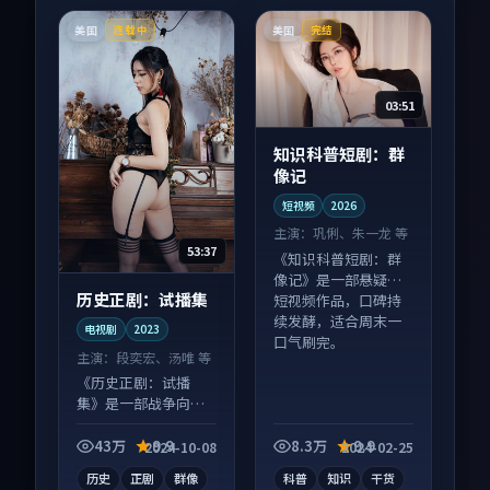
美国
美国
连载中
完结
03:51
知识科普短剧：群
像记
短视频
2026
主演：
巩俐、朱一龙 等
53:37
《知识科普短剧：群
像记》是一部悬疑向
历史正剧：试播集
短视频作品，口碑持
续发酵，适合周末一
电视剧
2023
口气刷完。
主演：
段奕宏、汤唯 等
《历史正剧：试播
集》是一部战争向电
视剧作品，适合大屏
端观看，细节更丰
43万
9.9
8.3万
9.9
2024-10-08
2024-02-25
富。
历史
正剧
群像
科普
知识
干货