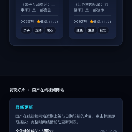
《亲子互动综艺：上
《红色主题纪录：独
半季》是一部喜剧向
播季》是一部战争向
综艺作品，节奏紧凑
纪录片作品，适合大
信息量大，适合沉浸
屏端观看，细节更丰
23万
9.7
92万
7.7
2024-11-23
2024-11-21
式追看。
富。
亲子
互动
暖心
红色
主题
纪实
发现好片 · 国产在线视频网站
最新更新
国产在线视频网站近期上架与日期较新的片目，点击标题即
可播放；完整时间线请前往更新列表。
文化体验综艺：短歌行
2025-02-26