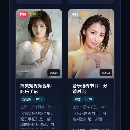
韩国
中国
杜比
热播
02:33
62:28
搞笑短视频合集：
音乐选秀节目：分
配乐手记
镜对比
短视频
2023
综艺
2020
主演：
长泽雅美、张译
主演：
易烊千玺、汤唯
等
等
《搞笑短视频合集：
《音乐选秀节目：分
配乐手记》是一部喜
镜对比》是一部喜剧
剧向短视频作品，节
向综艺作品，画面质
奏紧凑信息量大，适
感在线，配乐与镜头