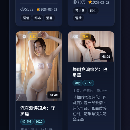
系层层推进，尾声常
78万
9.9
2024-02-23
有情绪落点。
55万
9.9
2024-03-23
异世界
转生
爱情
都市
温馨
冒险
中国
美国
杜比
高分
68:01
舞蹈竞演综艺：巴
蜀篇
综艺
2022
主演：
任素汐、新垣结
01:48
衣 等
《舞蹈竞演综艺：巴
蜀篇》是一部爱情向
汽车测评短片：守
综艺作品，画面质感
护篇
在线，配乐与镜头配
合度高。
短视频
2020
主演：
廖凡、陈坤 等