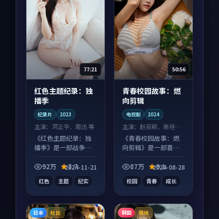
77:21
50:56
红色主题纪录：独
青春校园故事：燃
播季
向剪辑
纪录片
2023
电视剧
2024
主演：
河正宇、周迅 等
主演：
赵丽颖、新垣结
衣 等
《红色主题纪录：独
《青春校园故事：燃
播季》是一部战争向
向剪辑》是一部喜剧
纪录片作品，适合大
向电视剧作品，多线
屏端观看，细节更丰
叙事并行，细节值得
92万
7.7
87万
9.1
2024-11-21
2024-08-28
富。
二刷回味。
红色
主题
纪实
校园
青春
成长
日本
韩国
杜比
院线