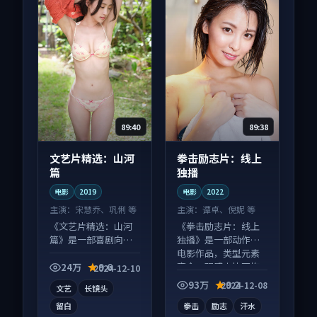
89:40
89:38
文艺片精选：山河
拳击励志片：线上
篇
独播
电影
2019
电影
2022
主演：
宋慧乔、巩俐 等
主演：
谭卓、倪妮 等
《文艺片精选：山河
《拳击励志片：线上
篇》是一部喜剧向电
独播》是一部动作向
影作品，社区讨论度
电影作品，类型元素
高，适合配弹幕观
齐全，观感爽快不拖
24万
9.6
2024-12-10
看。
沓。
93万
9.2
2024-12-08
文艺
长镜头
留白
拳击
励志
汗水