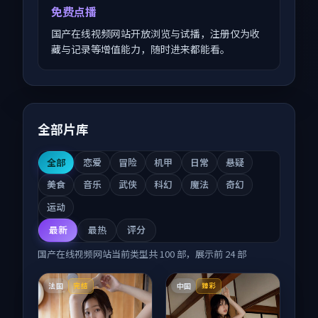
免费点播
国产在线视频网站开放浏览与试播，注册仅为收
藏与记录等增值能力，随时进来都能看。
全部片库
全部
恋爱
冒险
机甲
日常
悬疑
美食
音乐
武侠
科幻
魔法
奇幻
运动
最新
最热
评分
国产在线视频网站
当前类型共
100
部，展示前
24
部
法国
中国
完结
臻彩