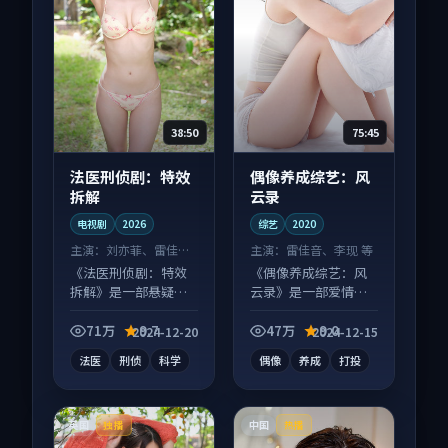
38:50
75:45
法医刑侦剧：特效
偶像养成综艺：风
拆解
云录
电视剧
2026
综艺
2020
主演：
刘亦菲、雷佳音
主演：
雷佳音、李现 等
等
《法医刑侦剧：特效
《偶像养成综艺：风
拆解》是一部悬疑向
云录》是一部爱情向
电视剧作品，类型元
综艺作品，多线叙事
素齐全，观感爽快不
并行，细节值得二刷
71万
9.7
47万
9.0
2024-12-20
2024-12-15
拖沓。
回味。
法医
刑侦
科学
偶像
养成
打投
英国
中国
独播
热播