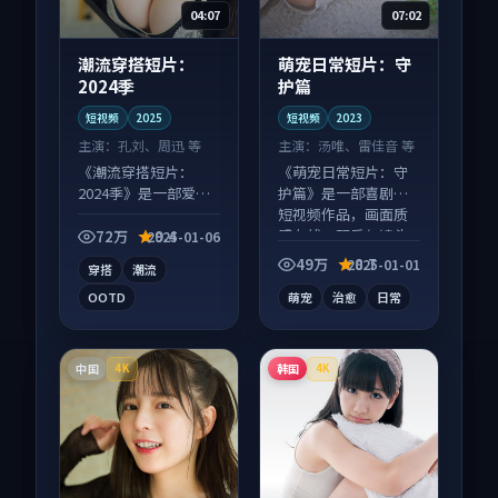
04:07
07:02
潮流穿搭短片：
萌宠日常短片：守
2024季
护篇
短视频
2025
短视频
2023
主演：
孔刘、周迅 等
主演：
汤唯、雷佳音 等
《潮流穿搭短片：
《萌宠日常短片：守
2024季》是一部爱情
护篇》是一部喜剧向
向短视频作品，适合
短视频作品，画面质
大屏端观看，细节更
感在线，配乐与镜头
72万
9.4
2025-01-06
丰富。
配合度高。
49万
8.7
2025-01-01
穿搭
潮流
OOTD
萌宠
治愈
日常
中国
韩国
4K
4K