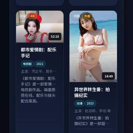
中国
中国
4K
热播
52:18
都市爱情剧：配乐
手记
电视剧
2022
主演：
河正宇、周冬雨
14:49
等
《都市爱情剧：配乐
手记》是一部爱情向
异世界转生番：拍
电视剧作品，画面质
摄纪实
感在线，配乐与镜头
配合度高。
动漫
2023
主演：
赵丽颖、李现 等
《异世界转生番：拍
摄纪实》是一部冒险
向动漫作品，人物关