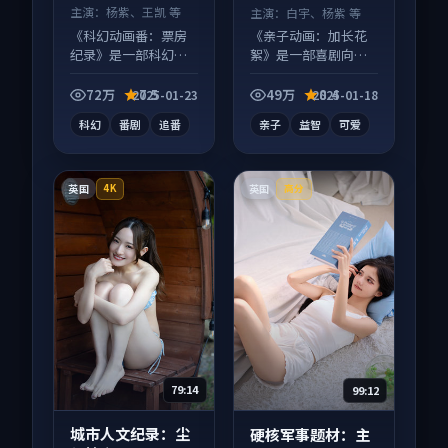
主演：
杨紫、王凯 等
主演：
白宇、杨紫 等
《科幻动画番：票房
《亲子动画：加长花
纪录》是一部科幻向
絮》是一部喜剧向动
动漫作品，以人物成
漫作品，多线叙事并
长为内核，情感戏份
行，细节值得二刷回
72万
7.5
49万
8.4
2025-01-23
2025-01-18
扎实。
味。
科幻
番剧
追番
亲子
益智
可爱
英国
英国
4K
高分
79:14
99:12
城市人文纪录：尘
硬核军事题材：主