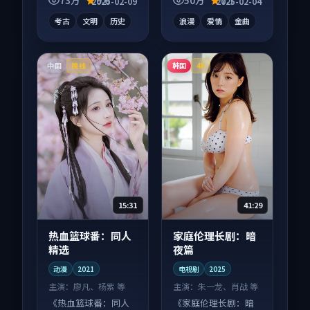
73万
9.6
50万
7.7
2025-02-09
2025-02-04
合沉浸式追看。
回味。
考古
文明
历史
浪漫
爱情
金曲
中国
韩国
院线
4K
15:31
41:29
热血篮球番：同人
家庭伦理长剧：暗
精选
夜篇
动漫
2021
电视剧
2025
主演：
廖凡、杨紫 等
主演：
朱一龙、肖战 等
《热血篮球番：同人
《家庭伦理长剧：暗