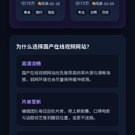
在线，配乐与镜头配
奏紧凑信息量大，适
78万
7.9
73万
9.6
2024-03-28
2025-02-09
合度高。
合沉浸式追看。
美食
旅行
轻松
考古
文明
历史
为什么选择国产在线视频网站？
高清流畅
国产在线视频网站优先推荐高码率片源与清晰海
报，弱网环境也会尽量保持缓冲顺滑。
片单常新
编辑团队每日巡检片库，把上新剧集、口碑电影
与话题综艺推到醒目位置，追更不迷路。