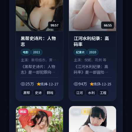
99:57
66:55
黑帮史诗片：人物
江河水利纪录：高
志
码率
电影
2021
纪录片
2020
主演：
新垣结衣、黄渤
主演：
倪妮、巩俐 等
等
《黑帮史诗片：人物
《江河水利纪录：高
志》是一部犯罪向电
码率》是一部冒险向
影作品，口碑持续发
纪录片作品，人物关
酵，适合周末一口气
系层层推进，尾声常
25万
8.4
94万
9.7
2024-12-27
2024-12-25
刷完。
有情绪落点。
黑帮
史诗
群戏
江河
水利
工程
韩国
中国
高分
杜比