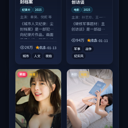
封档案
创访谈
纪录片
2025
电影
2025
主演：
秦昊、倪妮 等
主演：
孙艺珍、王一博
等
《城市人文纪录：尘
《硬核军事题材：主
封档案》是一部犯罪
创访谈》是一部战争
向纪录片作品，画面
向电影作品，以人物
质感在线，配乐与镜
成长为内核，情感戏
94万
9.5
2025-01-11
头配合度高。
份扎实。
26万
8.3
2025-01-13
军事
战争
城市
人文
夜拍
纪实风
韩国
美国
独播
杜比