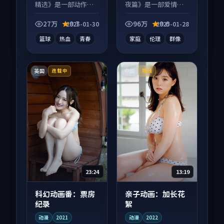
精选》是一部动作向
夜篇》是一部爱情向
动漫作品，以人物成
电视剧作品，人物关
长为内核，情感戏份
系层层推进，尾声常
27万
9.7
96万
9.0
2025-01-30
2025-01-28
扎实。
有情绪落点。
篮球
热血
青春
家庭
伦理
群像
英国
中国
连载中
院线
23:24
13:19
科幻动画番：票房
亲子动画：加长花
纪录
絮
动漫
2021
动漫
2022