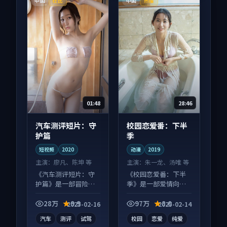
中国
中国
杜比
热播
01:48
28:46
汽车测评短片：守
校园恋爱番：下半
护篇
季
短视频
2020
动漫
2019
主演：
廖凡、陈坤 等
主演：
朱一龙、汤唯 等
《汽车测评短片：守
《校园恋爱番：下半
护篇》是一部冒险向
季》是一部爱情向动
短视频作品，人物关
漫作品，社区讨论度
系层层推进，尾声常
高，适合配弹幕观
28万
9.9
97万
8.0
2025-02-16
2025-02-14
有情绪落点。
看。
汽车
测评
试驾
校园
恋爱
纯爱