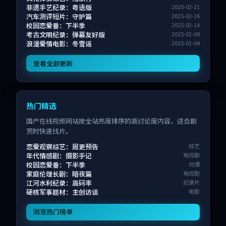
非遗手艺纪录：粤语版
2025-02-21
汽车测评短片：守护篇
2025-02-16
校园恋爱番：下半季
2025-02-14
考古文明纪录：弹幕友好版
2025-02-09
浪漫爱情电影：冬雪谣
2025-02-04
查看全部更新
热门精选
国产在线视频网站按全站热度排序的高讨论度内容，适合剧
荒时快速找片。
恋爱观察综艺：周更预告
综艺
年代情感剧：摄影手记
电视剧
校园恋爱番：下半季
动漫
家庭伦理长剧：暗夜篇
电视剧
江河水利纪录：高码率
纪录片
硬核军事题材：主创访谈
电影
浏览热门榜单