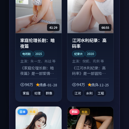
41:29
66:55
家庭伦理长剧：暗
江河水利纪录：高
夜篇
码率
电视剧
2025
纪录片
2020
主演：
朱一龙、肖战 等
主演：
倪妮、巩俐 等
《家庭伦理长剧：暗
《江河水利纪录：高
夜篇》是一部爱情向
码率》是一部冒险向
电视剧作品，人物关
纪录片作品，人物关
系层层推进，尾声常
系层层推进，尾声常
96万
9.0
94万
9.7
2025-01-28
2024-12-25
有情绪落点。
有情绪落点。
家庭
伦理
群像
江河
水利
工程
日本
韩国
热播
杜比