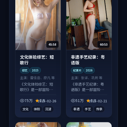
45:58
60:53
文化体验综艺：短
非遗手艺纪录：粤
歌行
语版
综艺
2025
纪录片
2026
主演：
雷佳音、廖凡 等
主演：
张译、巩俐 等
《文化体验综艺：短
《非遗手艺纪录：粤
歌行》是一部冒险向
语版》是一部冒险向
综艺作品，画面质感
纪录片作品，适合大
在线，配乐与镜头配
屏端观看，细节更丰
75万
7.5
51万
8.3
2025-02-26
2025-02-21
合度高。
富。
文化
体验
沉浸
非遗
手艺
传承