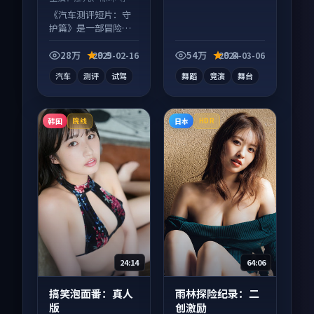
《汽车测评短片：守
护篇》是一部冒险向
短视频作品，人物关
系层层推进，尾声常
28万
9.9
54万
9.8
2025-02-16
2024-03-06
有情绪落点。
汽车
测评
试驾
舞蹈
竞演
舞台
韩国
日本
院线
HDR
24:14
64:06
搞笑泡面番：真人
雨林探险纪录：二
版
创激励