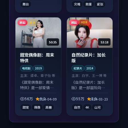
舞台
灾难
救援
紧张
韩国
韩国
高分
HDR
50:35
53:18
甜宠偶像剧：周末
自然纪录片：加长
特供
版
电视剧
2019
纪录片
2024
主演：
谭卓、章子怡 等
主演：
白宇、王一博 等
《甜宠偶像剧：周末
《自然纪录片：加长
特供》是一部爱情向
版》是一部冒险向纪
电视剧作品，多线叙
录片作品，画面质感
事并行，细节值得二
在线，配乐与镜头配
56万
9.2
55万
7.5
2024-04-09
2024-03-23
刷回味。
合度高。
甜宠
偶像
高糖
自然
4K
山河