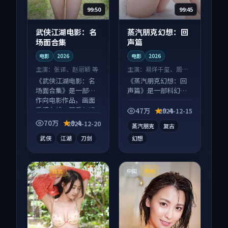
99:50
99:45
武侠江湖电影：名
蒸汽朋克幻想：回
场面合集
声篇
电影
2026
电影
2026
主演：
张译、赵丽颖 等
主演：
易烊千玺、周冬
雨 等
《武侠江湖电影：名
《蒸汽朋克幻想：回
场面合集》是一部动
声篇》是一部科幻向
作向电影作品，画面
电影作品，多线叙事
质感在线，配乐与镜
并行，细节值得二刷
47万
9.4
2024-12-15
头配合度高。
回味。
70万
9.4
2024-12-20
蒸汽朋克
复古
武侠
江湖
刀剑
幻想
美国
中国
杜比
院线