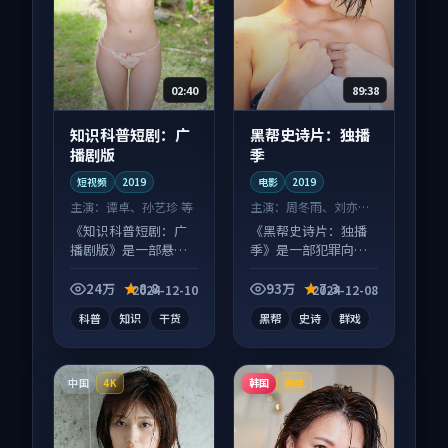
02:40
89:38
知识科普短剧：广
黑帮史诗片：独播
播剧版
季
短视频
2019
电影
2019
主演：
谭卓、孙艺珍 等
主演：
周冬雨、刘亦菲
等
《知识科普短剧：广
《黑帮史诗片：独播
播剧版》是一部悬疑
季》是一部犯罪向电
向短视频作品，社区
影作品，多线叙事并
讨论度高，适合配弹
行，细节值得二刷回
24万
8.8
93万
7.3
2024-12-10
2024-12-08
幕观看。
味。
科普
知识
干货
黑帮
史诗
群戏
中国
韩国
4K
完结