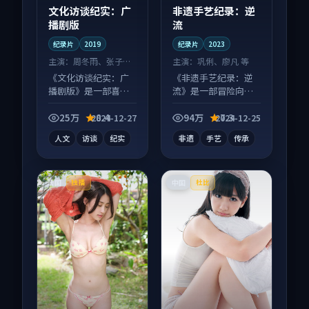
文化访谈纪实：广
非遗手艺纪录：逆
播剧版
流
纪录片
2019
纪录片
2023
主演：
周冬雨、张子枫
主演：
巩俐、廖凡 等
等
《文化访谈纪实：广
《非遗手艺纪录：逆
播剧版》是一部喜剧
流》是一部冒险向纪
向纪录片作品，口碑
录片作品，社区讨论
持续发酵，适合周末
度高，适合配弹幕观
25万
8.4
94万
7.3
2024-12-27
2024-12-25
一口气刷完。
看。
人文
访谈
纪实
非遗
手艺
传承
法国
中国
独播
杜比