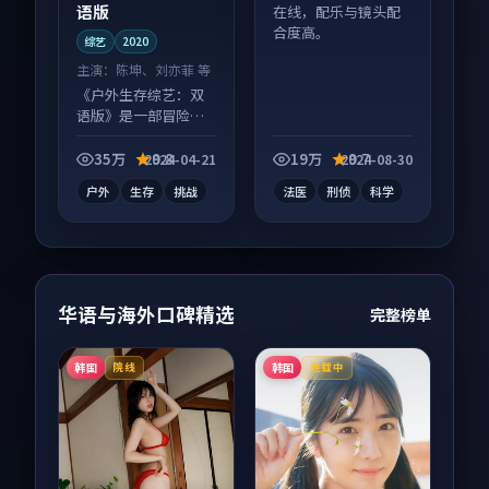
语版
在线，配乐与镜头配
合度高。
综艺
2020
主演：
陈坤、刘亦菲 等
《户外生存综艺：双
语版》是一部冒险向
综艺作品，类型元素
齐全，观感爽快不拖
35万
9.8
19万
9.7
2024-04-21
2024-08-30
沓。
户外
生存
挑战
法医
刑侦
科学
华语与海外口碑精选
完整榜单
韩国
韩国
院线
连载中