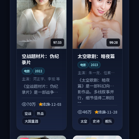
97:33
99:28
空战题材片：伪纪
太空歌剧：暗夜篇
录片
电影
2023
电影
2022
主演：
朱一龙、任素汐
等
主演：
河正宇、李现 等
《太空歌剧：暗夜
篇》是一部科幻向电
《空战题材片：伪纪
影作品，多线叙事并
录片》是一部战争向
行，细节值得二刷回
电影作品，适合大屏
味。
端观看，细节更丰
70万
8.9
2024-12-03
富。
46万
9.8
2024-11-28
空战
热血
大国重器
太空
史诗
舰队