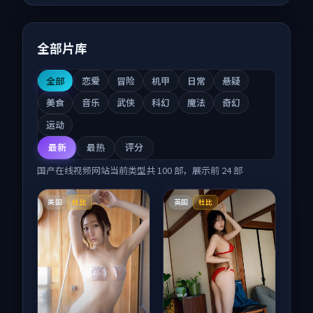
全部片库
全部
恋爱
冒险
机甲
日常
悬疑
美食
音乐
武侠
科幻
魔法
奇幻
运动
最新
最热
评分
国产在线视频网站
当前类型共
100
部，展示前
24
部
美国
英国
杜比
杜比