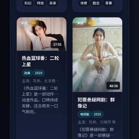
科幻
特效
未来
体育
励志
青春
中国
美国
4K
院线
17:01
热血篮球番：二轮
上星
动漫
2020
主演：
巩俐、长泽雅美
48:36
等
《热血篮球番：二轮
上星》是一部动作向
犯罪悬疑网剧：群
动漫作品，口碑持续
像记
发酵，适合周末一口
气刷完。
电视剧
2025
主演：
巩俐、刘昊然 等
《犯罪悬疑网剧：群
像记》是一部悬疑向