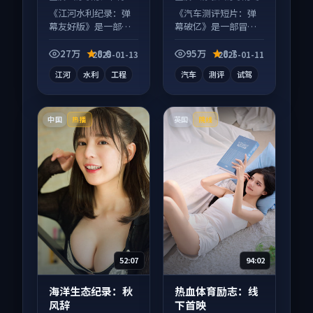
哉 等
《江河水利纪录：弹
《汽车测评短片：弹
幕友好版》是一部冒
幕破亿》是一部冒险
险向纪录片作品，以
向短视频作品，以人
人物成长为内核，情
物成长为内核，情感
27万
8.0
95万
8.7
2025-01-13
2025-01-11
感戏份扎实。
戏份扎实。
江河
水利
工程
汽车
测评
试驾
中国
英国
热播
院线
52:07
94:02
海洋生态纪录：秋
热血体育励志：线
风辞
下首映