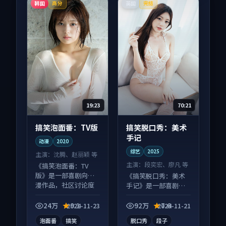
韩国
英国
高分
完结
19:23
70:21
搞笑泡面番：TV版
搞笑脱口秀：美术
手记
动漫
2020
综艺
2025
主演：
沈腾、赵丽颖 等
主演：
段奕宏、廖凡 等
《搞笑泡面番：TV
版》是一部喜剧向动
《搞笑脱口秀：美术
漫作品，社区讨论度
手记》是一部喜剧向
高，适合配弹幕观
综艺作品，类型元素
看。
齐全，观感爽快不拖
24万
9.1
92万
7.6
2024-11-23
2024-11-21
沓。
泡面番
搞笑
脱口秀
段子