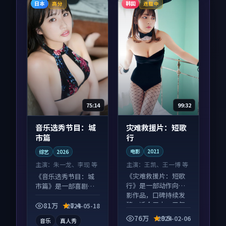
日本
韩国
高分
连载中
99:32
75:14
灾难救援片：短歌
音乐选秀节目：城
行
市篇
电影
2021
综艺
2026
主演：
王凯、王一博 等
主演：
朱一龙、李现 等
《灾难救援片：短歌
《音乐选秀节目：城
行》是一部动作向电
市篇》是一部喜剧向
影作品，口碑持续发
综艺作品，多线叙事
酵，适合周末一口气
并行，细节值得二刷
81万
7.4
2024-05-18
刷完。
回味。
76万
9.5
2024-02-06
音乐
真人秀