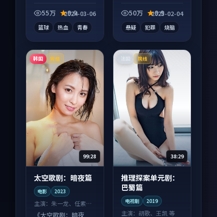
电视剧作品，适合大
屏端观看，细节更丰
55万
9.9
50万
9.9
2024-03-06
2025-02-04
富。
篮球
热血
青春
悬疑
犯罪
烧脑
韩国
法国
完结
院线
99:28
38:29
太空歌剧：暗夜篇
推理探案单元剧：
巴蜀篇
电影
2023
电视剧
2019
主演：
朱一龙、任素汐
等
主演：
胡歌、王凯 等
《太空歌剧：暗夜