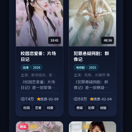
18:41
48:36
校园恋爱番：片场
犯罪悬疑网剧：群
日记
像记
动漫
2026
电视剧
2025
主演：
新垣结衣、张译
主演：
巩俐、刘昊然 等
等
《校园恋爱番：片场
《犯罪悬疑网剧：群
日记》是一部爱情向
像记》是一部悬疑向
动漫作品，社区讨论
电视剧作品，适合大
度高，适合配弹幕观
屏端观看，细节更丰
74万
8.3
50万
9.9
2025-02-09
2025-02-04
看。
富。
校园
恋爱
纯爱
悬疑
犯罪
烧脑
韩国
中国
院线
杜比