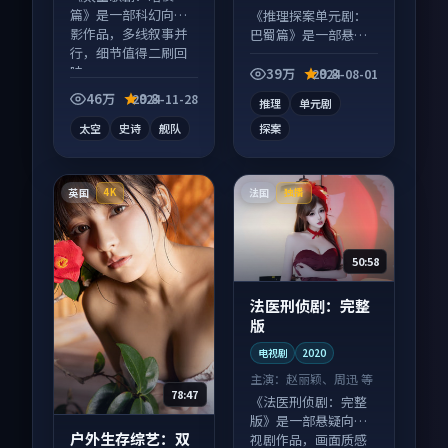
篇》是一部科幻向电
《推理探案单元剧：
影作品，多线叙事并
巴蜀篇》是一部悬疑
行，细节值得二刷回
向电视剧作品，类型
味。
元素齐全，观感爽快
39万
9.8
2024-08-01
不拖沓。
46万
9.8
2024-11-28
推理
单元剧
太空
史诗
舰队
探案
英国
法国
4K
独播
50:58
法医刑侦剧：完整
版
电视剧
2020
主演：
赵丽颖、周迅 等
78:47
《法医刑侦剧：完整
版》是一部悬疑向电
户外生存综艺：双
视剧作品，画面质感