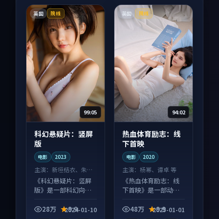
英国
英国
院线
院线
99:05
94:02
科幻悬疑片：竖屏
热血体育励志：线
版
下首映
电影
2023
电影
2020
主演：
新垣结衣、朱一
主演：
杨幂、谭卓 等
龙 等
《科幻悬疑片：竖屏
《热血体育励志：线
版》是一部科幻向电
下首映》是一部动作
影作品，多线叙事并
向电影作品，多线叙
行，细节值得二刷回
事并行，细节值得二
28万
9.9
48万
9.9
2024-01-10
2025-01-01
味。
刷回味。