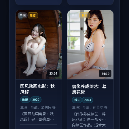
中国
美国
完结
独播
23:24
64:19
国风动画电影：秋
偶像养成综艺：幕
风辞
后花絮
动漫
2020
综艺
2023
主演：
肖战、梁朝伟 等
主演：
肖战、孙艺珍 等
《国风动画电影：秋
《偶像养成综艺：幕
风辞》是一部喜剧向
后花絮》是一部爱情
动漫作品，画面质感
向综艺作品，适合大