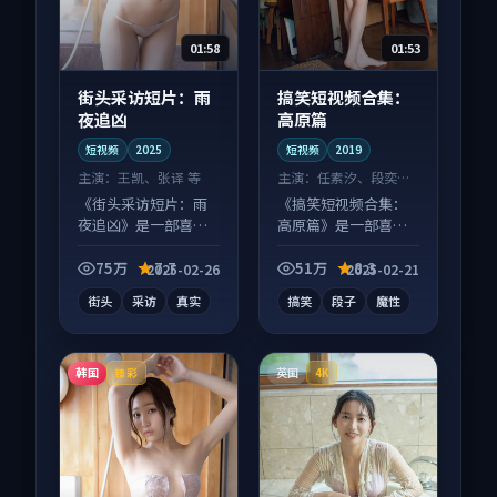
01:58
01:53
街头采访短片：雨
搞笑短视频合集：
夜追凶
高原篇
短视频
2025
短视频
2019
主演：
王凯、张译 等
主演：
任素汐、段奕宏
等
《街头采访短片：雨
《搞笑短视频合集：
夜追凶》是一部喜剧
高原篇》是一部喜剧
向短视频作品，画面
向短视频作品，社区
质感在线，配乐与镜
讨论度高，适合配弹
75万
7.7
51万
8.3
2025-02-26
2025-02-21
头配合度高。
幕观看。
街头
采访
真实
搞笑
段子
魔性
韩国
英国
臻彩
4K