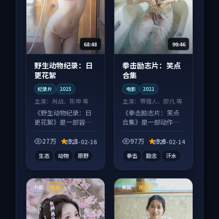
68:48
99:46
野生动物纪录：日
拳击励志片：笑点
更花絮
合集
纪录片
2025
电影
2021
主演：
肖战、陈坤 等
主演：
堺雅人、廖凡 等
《野生动物纪录：日
《拳击励志片：笑点
更花絮》是一部冒险
合集》是一部动作向
向纪录片作品，画面
电影作品，类型元素
质感在线，配乐与镜
齐全，观感爽快不拖
27万
9.2
97万
9.6
2025-02-16
2025-02-14
头配合度高。
沓。
生态
动物
原野
拳击
励志
汗水
中国
美国
完结
院线