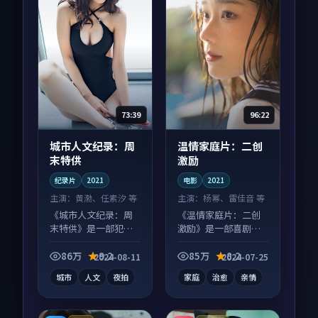
73:39
96:22
城市人文纪录：周
温情家庭片：二创
末特供
激励
纪录片
2021
电影
2021
主演：
黄渤、任素汐 等
主演：
杨幂、雷佳音 等
《城市人文纪录：周
《温情家庭片：二创
末特供》是一部犯罪
激励》是一部喜剧向
向纪录片作品，社区
电影作品，画面质感
讨论度高，适合配弹
在线，配乐与镜头配
86万
9.2
85万
8.2
2024-08-11
2024-07-25
幕观看。
合度高。
城市
人文
夜拍
家庭
治愈
亲情