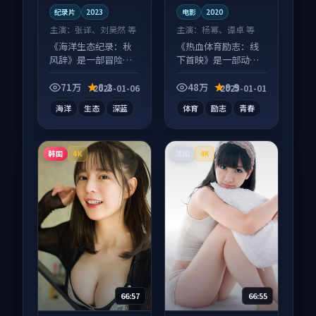
纪录片
2023
电影
2020
主演：
张译、刘昊然 等
主演：
杨幂、谭卓 等
《海洋生态纪录：秋
《热血体育励志：线
风辞》是一部冒险向
下首映》是一部动作
纪录片作品，多线叙
向电影作品，多线叙
事并行，细节值得二
事并行，细节值得二
71万
8.2
48万
9.9
2025-01-06
2025-01-01
刷回味。
刷回味。
海洋
生态
深蓝
体育
励志
青春
韩国
法国
4K
4K
66:57
66:55