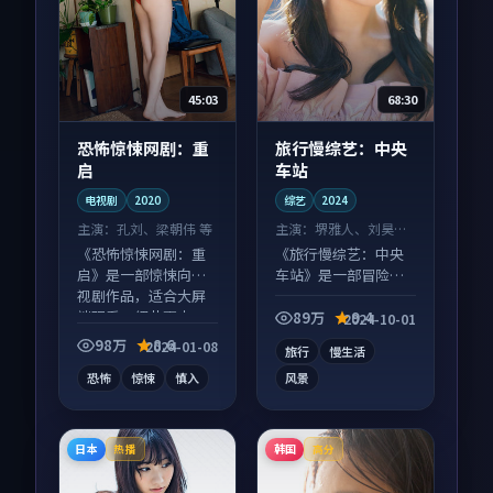
45:03
68:30
恐怖惊悚网剧：重
旅行慢综艺：中央
启
车站
电视剧
2020
综艺
2024
主演：
孔刘、梁朝伟 等
主演：
堺雅人、刘昊然
等
《恐怖惊悚网剧：重
《旅行慢综艺：中央
启》是一部惊悚向电
车站》是一部冒险向
视剧作品，适合大屏
综艺作品，适合大屏
端观看，细节更丰
端观看，细节更丰
89万
9.4
2024-10-01
富。
富。
98万
8.6
2024-01-08
旅行
慢生活
恐怖
惊悚
慎入
风景
日本
韩国
热播
高分