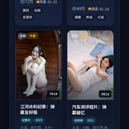
在线，配乐与镜头配
屏端观看，细节更丰
72万
7.8
2025-01-23
合度高。
富。
49万
9.2
2025-01-18
国风
动画
合家欢
偶像
养成
打投
法国
中国
热播
4K
79:14
04:12
江河水利纪录：弹
汽车测评短片：弹
幕友好版
幕破亿
纪录片
2019
短视频
2021
主演：
周冬雨、木村拓
主演：
汤唯、周冬雨 等