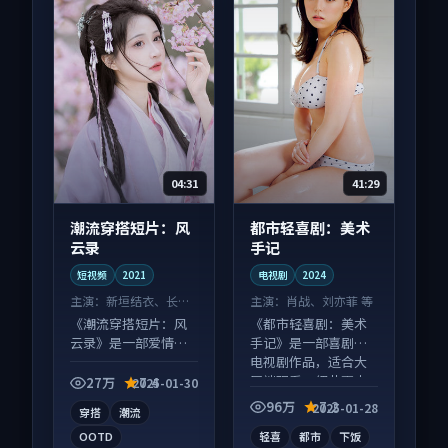
04:31
41:29
潮流穿搭短片：风
都市轻喜剧：美术
云录
手记
短视频
2021
电视剧
2024
主演：
新垣结衣、长泽
主演：
肖战、刘亦菲 等
雅美 等
《潮流穿搭短片：风
《都市轻喜剧：美术
云录》是一部爱情向
手记》是一部喜剧向
短视频作品，画面质
电视剧作品，适合大
感在线，配乐与镜头
屏端观看，细节更丰
27万
7.4
2025-01-30
配合度高。
富。
96万
7.2
2025-01-28
穿搭
潮流
OOTD
轻喜
都市
下饭