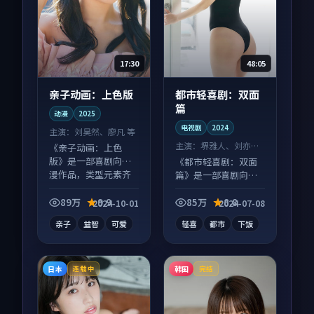
17:30
48:05
亲子动画：上色版
都市轻喜剧：双面
篇
动漫
2025
电视剧
2024
主演：
刘昊然、廖凡 等
主演：
堺雅人、刘亦菲
《亲子动画：上色
等
版》是一部喜剧向动
《都市轻喜剧：双面
漫作品，类型元素齐
篇》是一部喜剧向电
全，观感爽快不拖
视剧作品，片尾彩蛋
沓。
别错过，字幕区常有
89万
9.9
85万
8.8
2024-10-01
2024-07-08
惊喜。
亲子
益智
可爱
轻喜
都市
下饭
日本
韩国
连载中
完结