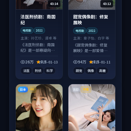
43:14
43:12
法医刑侦剧：南国
甜宠偶像剧：修复
纪
展映
电视剧
2021
电视剧
2022
主演：
孙艺珍、谭卓 等
主演：
章子怡、白宇 等
《法医刑侦剧：南国
《甜宠偶像剧：修复
纪》是一部悬疑向电
展映》是一部爱情向
视剧作品，片尾彩蛋
电视剧作品，口碑持
别错过，字幕区常有
续发酵，适合周末一
26万
7.7
94万
7.7
2025-01-13
2025-01-11
惊喜。
口气刷完。
法医
刑侦
科学
甜宠
偶像
高糖
日本
英国
4K
热播