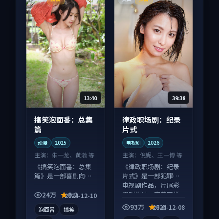
13:40
39:38
搞笑泡面番：总集
律政职场剧：纪录
篇
片式
动漫
2025
电视剧
2026
主演：
朱一龙、黄渤 等
主演：
倪妮、王一博 等
《搞笑泡面番：总集
《律政职场剧：纪录
篇》是一部喜剧向动
片式》是一部犯罪向
漫作品，适合大屏端
电视剧作品，片尾彩
观看，细节更丰富。
蛋别错过，字幕区常
24万
9.2
2024-12-10
有惊喜。
93万
8.6
2024-12-08
泡面番
搞笑