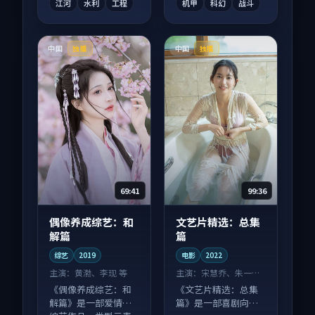
江河
水利
工程
机甲
科幻
战斗
中国
中国
独播
独播
69:41
99:36
偶像养成综艺：和
文艺片精选：总集
解篇
篇
综艺
2019
电影
2022
主演：
黄渤、李现 等
主演：
宋慧乔、朱一龙
等
《偶像养成综艺：和
《文艺片精选：总集
解篇》是一部爱情向
篇》是一部喜剧向电