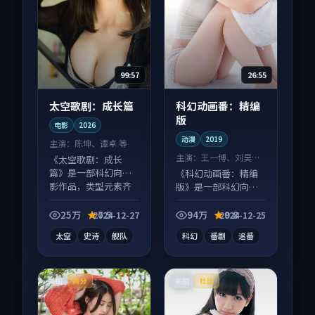
99:57
26:55
太空歌剧：成长篇
科幻动画番：精编
版
电影
2026
动漫
2019
主演：
陈坤、谭卓 等
主演：
王一博、刘昊然
《太空歌剧：成长
等
篇》是一部科幻向电
《科幻动画番：精编
影作品，类型元素齐
版》是一部科幻向动
全，观感爽快不拖
漫作品，口碑持续发
沓。
酵，适合周末一口气
25万
7.5
94万
9.8
2024-12-27
2024-12-25
刷完。
太空
史诗
舰队
科幻
番剧
追番
美国
美国
高分
杜比