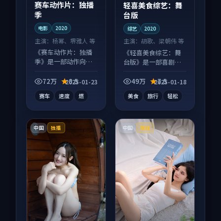
赛车动作片：独播
轻喜美食综艺：舞
季
台版
电影
2020
综艺
2020
主演：
杨幂、堺雅人 等
主演：
胡歌、梁朝伟 等
《赛车动作片：独播
《轻喜美食综艺：舞
季》是一部动作向电
台版》是一部喜剧向
影作品，节奏紧凑信
综艺作品，人物关系
息量大，适合沉浸式
层层推进，尾声常有
72万
8.5
49万
7.5
2025-01-23
2025-01-18
追看。
情绪落点。
赛车
速度
燃
美食
旅行
轻松
中国
中国
独播
院线