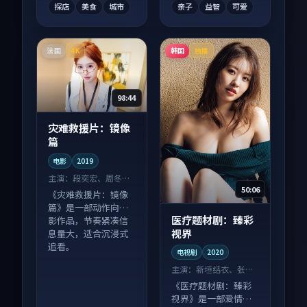
探店
美食
城市
亲子
益智
可爱
法国
韩国
4K
独播
98:44
灾难救援片：镜像
篇
电影
2019
主演：
段奕宏、周冬雨
50:06
等
《灾难救援片：镜像
篇》是一部动作向电
医疗题材剧：臻彩
影作品，节奏紧凑信
视界
息量大，适合沉浸式
追看。
电视剧
2020
主演：
新垣结衣、张子
枫 等
《医疗题材剧：臻彩
视界》是一部爱情向