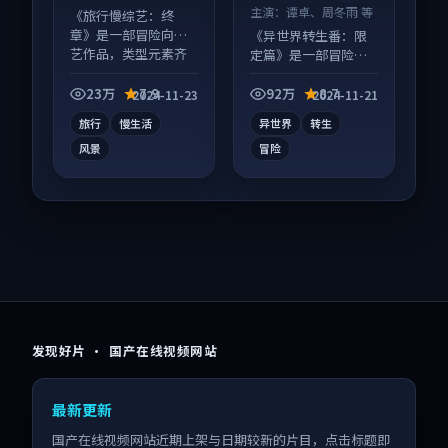
哉 等
主演：
谭卓、周冬雨 等
《旅行慢综艺：终
章》是一部冒险向综
《异世界转生番：限
艺作品，类型元素齐
定篇》是一部冒险向
全，观感爽快不拖
动漫作品，以人物成
沓。
长为内核，情感戏份
23万
7.9
92万
8.7
2024-11-23
2024-11-21
扎实。
旅行
慢生活
异世界
转生
风景
冒险
发现好片 · 国产在线视频网站
最新更新
国产在线视频网站近期上架与日期较新的片目，点击标题即