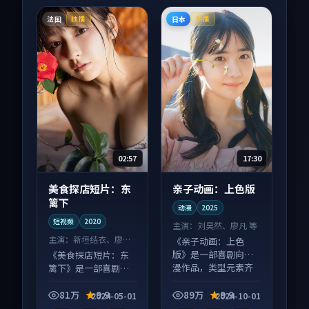
法国
日本
独播
热播
02:57
17:30
美食探店短片：东
亲子动画：上色版
篱下
动漫
2025
短视频
2020
主演：
刘昊然、廖凡 等
主演：
新垣结衣、廖凡
《亲子动画：上色
等
版》是一部喜剧向动
《美食探店短片：东
漫作品，类型元素齐
篱下》是一部喜剧向
全，观感爽快不拖
短视频作品，口碑持
沓。
续发酵，适合周末一
81万
9.9
89万
9.9
2024-05-01
2024-10-01
口气刷完。