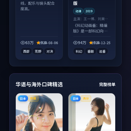
版
线，配乐与镜头配合
度高。
动漫
2019
主演：
王一博、刘昊然
等
《科幻动画番：精编
版》是一部科幻向动
漫作品，口碑持续发
酵，适合周末一口气
63万
9.8
94万
9.8
2024-08-06
2024-12-25
刷完。
西部
荒野
对决
科幻
番剧
追番
华语与海外口碑精选
完整榜单
日本
日本
热播
高分