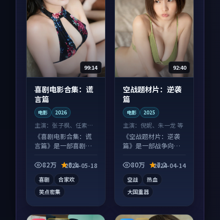
99:14
92:40
喜剧电影合集：谎
空战题材片：逆袭
言篇
篇
电影
2026
电影
2025
主演：
张子枫、任素汐
主演：
倪妮、朱一龙 等
等
《喜剧电影合集：谎
《空战题材片：逆袭
言篇》是一部喜剧向
篇》是一部战争向电
电影作品，社区讨论
影作品，人物关系层
度高，适合配弹幕观
层推进，尾声常有情
82万
8.1
80万
7.2
2024-05-18
2024-04-14
看。
绪落点。
喜剧
合家欢
空战
热血
笑点密集
大国重器