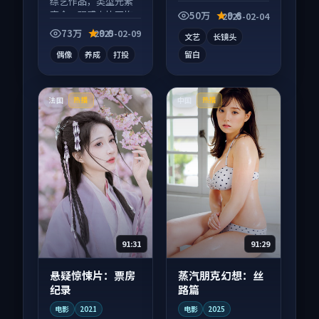
综艺作品，类型元素
影作品，以人物成长
齐全，观感爽快不拖
为内核，情感戏份扎
50万
9.6
2025-02-04
沓。
实。
73万
9.0
2025-02-09
文艺
长镜头
偶像
养成
打投
留白
法国
中国
热播
热播
91:31
91:29
悬疑惊悚片：票房
蒸汽朋克幻想：丝
纪录
路篇
电影
2021
电影
2025