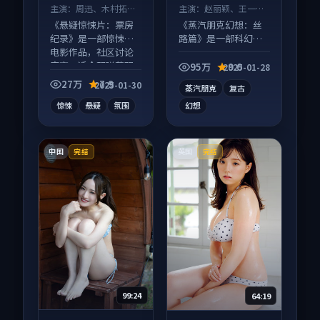
主演：
周迅、木村拓哉
主演：
赵丽颖、王一博
等
等
《悬疑惊悚片：票房
《蒸汽朋克幻想：丝
纪录》是一部惊悚向
路篇》是一部科幻向
电影作品，社区讨论
电影作品，社区讨论
度高，适合配弹幕观
度高，适合配弹幕观
95万
9.0
2025-01-28
看。
看。
27万
7.9
2025-01-30
蒸汽朋克
复古
惊悚
悬疑
氛围
幻想
中国
英国
完结
完结
99:24
64:19