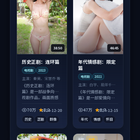
38:50
46:45
历史正剧：连环篇
年代情感剧：限定
篇
电视剧
2023
电视剧
2021
主演：
秦昊、宋慧乔 等
主演：
白宇、易烊千玺
《历史正剧：连环
等
篇》是一部战争向电
《年代情感剧：限定
视剧作品，画面质感
篇》是一部爱情向电
在线，配乐与镜头配
视剧作品，适合大屏
合度高。
端观看，细节更丰
70万
7.2
47万
8.7
2024-12-20
2024-12-15
富。
历史
正剧
群像
年代
情感
怀旧
法国
英国
独播
独播