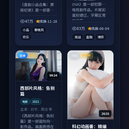
OVA》是一部犯罪向
《喜剧小品合集：票
电视剧作品，片尾彩
房纪录》是一部喜剧
蛋别错过，字幕区常
向综艺作品，片尾彩
有惊喜。
蛋别错过，字幕区常
47万
9.9
2024-11-28
有惊喜。
83万
9.8
2024-06-04
小品
春晚风
欢乐
商战
金融
博弈
日本
中国
杜比
连载中
99:34
西部片风格：告别
篇
电影
2021
主演：
白宇、周迅 等
26:55
《西部片风格：告别
篇》是一部冒险向电
科幻动画番：精编
影作品，画面质感在