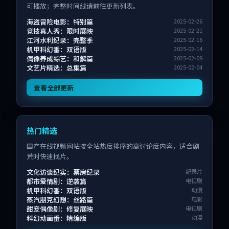
可播放；完整时间线请前往更新列表。
海盗冒险电影：特别篇
2025-02-26
竞技真人秀：限时展映
2025-02-21
江河水利纪录：完整季
2025-02-16
机甲科幻番：双语版
2025-02-14
偶像养成综艺：和解篇
2025-02-09
文艺片精选：总集篇
2025-02-04
查看全部更新
热门精选
国产在线视频网站按全站热度排序的高讨论度内容，适合剧
荒时快速找片。
文化访谈纪实：票房纪录
纪录片
都市爱情剧：逆袭篇
电视剧
机甲科幻番：双语版
动漫
蒸汽朋克幻想：丝路篇
电影
甜宠偶像剧：修复展映
电视剧
科幻动画番：精编版
动漫