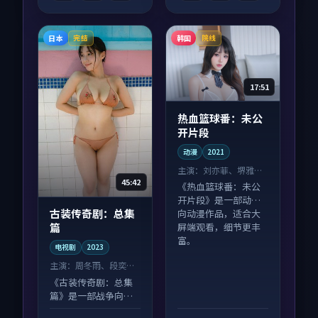
日本
韩国
完结
院线
17:51
热血篮球番：未公
开片段
动漫
2021
主演：
刘亦菲、堺雅人
等
45:42
《热血篮球番：未公
开片段》是一部动作
古装传奇剧：总集
向动漫作品，适合大
篇
屏端观看，细节更丰
富。
电视剧
2023
主演：
周冬雨、段奕宏
等
《古装传奇剧：总集
篇》是一部战争向电
视剧作品，类型元素