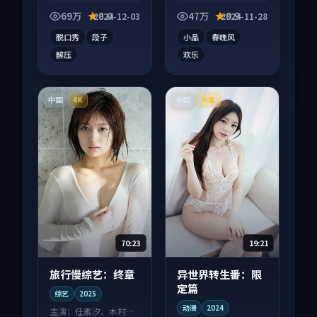
艺作品，片尾彩蛋别
向综艺作品，片尾彩
错过，字幕区常有惊
蛋别错过，字幕区常
69万
8.0
47万
9.9
2024-12-03
2024-11-28
喜。
有惊喜。
脱口秀
段子
小品
春晚风
解压
欢乐
中国
中国
4K
热播
70:23
19:21
旅行慢综艺：终章
异世界转生番：限
定篇
综艺
2025
动漫
2024
主演：
任素汐、木村拓