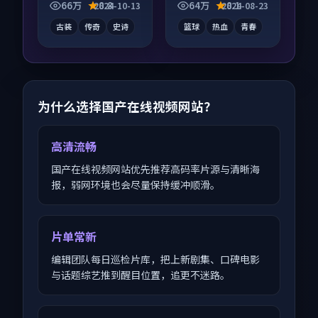
齐全，观感爽快不拖
66万
8.8
64万
8.1
2024-10-13
2024-08-23
沓。
古装
传奇
史诗
篮球
热血
青春
为什么选择国产在线视频网站？
高清流畅
国产在线视频网站优先推荐高码率片源与清晰海
报，弱网环境也会尽量保持缓冲顺滑。
片单常新
编辑团队每日巡检片库，把上新剧集、口碑电影
与话题综艺推到醒目位置，追更不迷路。