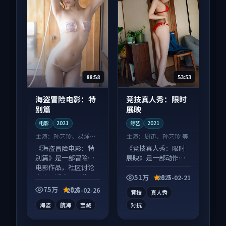
88:58
53:53
海盗冒险电影：特
竞技真人秀：限时
别篇
展映
电影
2021
综艺
2021
主演：
孙艺珍、易烊千
主演：
周迅、孙艺珍 等
玺 等
《海盗冒险电影：特
《竞技真人秀：限时
别篇》是一部冒险向
展映》是一部动作向
电影作品，社区讨论
综艺作品，适合大屏
度高，适合配弹幕观
端观看，细节更丰
51万
8.7
2025-02-21
看。
富。
75万
8.8
2025-02-26
竞技
真人秀
海盗
航海
宝藏
对抗