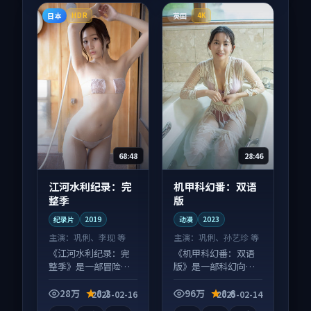
日本
英国
HDR
4K
68:48
28:46
江河水利纪录：完
机甲科幻番：双语
整季
版
纪录片
2019
动漫
2023
主演：
巩俐、李现 等
主演：
巩俐、孙艺珍 等
《江河水利纪录：完
《机甲科幻番：双语
整季》是一部冒险向
版》是一部科幻向动
纪录片作品，社区讨
漫作品，以人物成长
论度高，适合配弹幕
为内核，情感戏份扎
28万
8.2
96万
8.6
2025-02-16
2025-02-14
观看。
实。