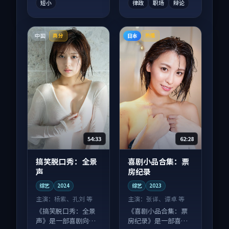
短小
律政
职场
辩论
中国
日本
高分
热播
54:33
62:28
搞笑脱口秀：全景
喜剧小品合集：票
声
房纪录
综艺
2024
综艺
2023
主演：
杨紫、孔刘 等
主演：
张译、谭卓 等
《搞笑脱口秀：全景
《喜剧小品合集：票
声》是一部喜剧向综
房纪录》是一部喜剧