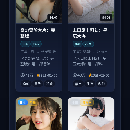
99:07
94:02
奇幻冒险大片：完
末日废土科幻：星
整版
辰大海
电影
2022
电影
2025
主演：
周迅、张子枫 等
主演：
梁朝伟、赵丽颖
等
《奇幻冒险大片：完
《末日废土科幻：星
整版》是一部冒险向
辰大海》是一部科幻
电影作品，片尾彩蛋
向电影作品，以人物
别错过，字幕区常有
成长为内核，情感戏
71万
7.3
48万
8.4
2025-01-06
2025-01-01
惊喜。
份扎实。
奇幻
冒险
视效
废土
生存
科幻
日本
中国
热播
连载中