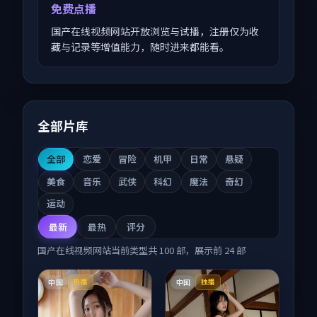
免费点播
国产在线视频网站开放浏览与试播，注册仅为收
藏与记录等增值能力，随时进来都能看。
全部片库
全部
恋爱
冒险
机甲
日常
悬疑
美食
音乐
武侠
科幻
魔法
奇幻
运动
最新
最热
评分
国产在线视频网站
当前类型共
100
部，展示前
24
部
中国
中国
热播
独播