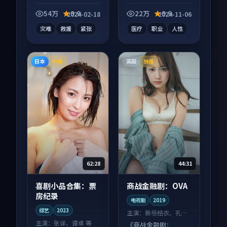
电视剧作品，口碑持
续发酵，适合周末一
54万
9.9
22万
9.9
2024-02-18
2024-11-06
口气刷完。
灾难
救援
紧张
医疗
职业
人性
日本
英国
热播
独播
62:28
44:31
喜剧小品合集：票
商战金融剧：OVA
房纪录
电视剧
2019
综艺
2023
主演：
新垣结衣、孔刘
等
主演：
张译、谭卓 等
《商战金融剧：