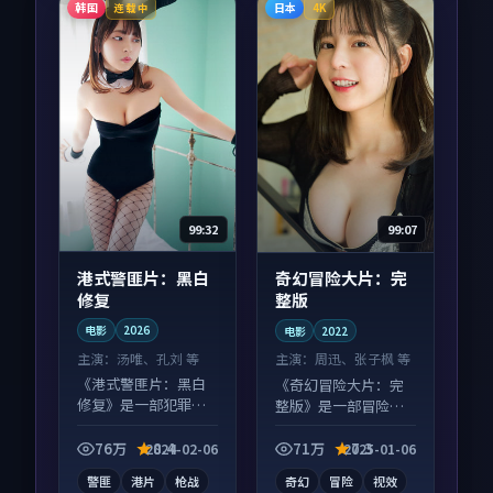
韩国
日本
连载中
4K
99:32
99:07
港式警匪片：黑白
奇幻冒险大片：完
修复
整版
电影
2026
电影
2022
主演：
汤唯、孔刘 等
主演：
周迅、张子枫 等
《港式警匪片：黑白
《奇幻冒险大片：完
修复》是一部犯罪向
整版》是一部冒险向
电影作品，适合大屏
电影作品，片尾彩蛋
端观看，细节更丰
别错过，字幕区常有
76万
8.4
71万
7.3
2024-02-06
2025-01-06
富。
惊喜。
警匪
港片
枪战
奇幻
冒险
视效