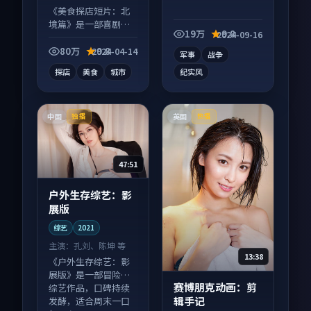
《美食探店短片：北
境篇》是一部喜剧向
19万
9.8
2024-09-16
短视频作品，类型元
素齐全，观感爽快不
80万
9.8
2024-04-14
军事
战争
拖沓。
探店
美食
城市
纪实风
中国
英国
独播
热播
47:51
户外生存综艺：影
展版
综艺
2021
主演：
孔刘、陈坤 等
13:38
《户外生存综艺：影
展版》是一部冒险向
赛博朋克动画：剪
综艺作品，口碑持续
辑手记
发酵，适合周末一口