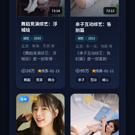
72:14
72:12
舞蹈竞演综艺：浮
亲子互动综艺：告
城绘
别篇
综艺
2020
综艺
2021
主演：
秦昊、巩俐 等
主演：
朱一龙、倪妮 等
《舞蹈竞演综艺：浮
《亲子互动综艺：告
城绘》是一部爱情向
别篇》是一部喜剧向
综艺作品，画面质感
综艺作品，适合大屏
在线，配乐与镜头配
端观看，细节更丰
26万
9.5
95万
9.0
2025-01-13
2025-01-11
合度高。
富。
舞蹈
竞演
舞台
亲子
互动
暖心
日本
英国
热播
院线