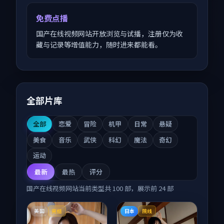
免费点播
国产在线视频网站开放浏览与试播，注册仅为收
藏与记录等增值能力，随时进来都能看。
全部片库
全部
恋爱
冒险
机甲
日常
悬疑
美食
音乐
武侠
科幻
魔法
奇幻
运动
最新
最热
评分
国产在线视频网站
当前类型共
100
部，展示前
24
部
美国
日本
完结
院线