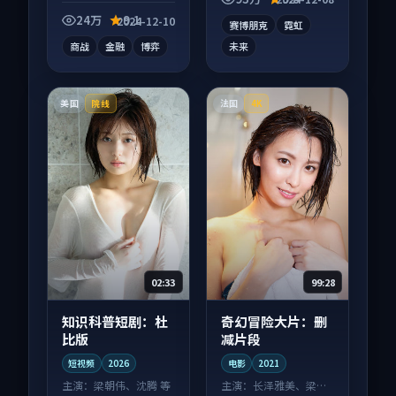
惊喜。
刷回味。
24万
9.1
2024-12-10
赛博朋克
霓虹
商战
金融
博弈
未来
美国
法国
院线
4K
02:33
99:28
知识科普短剧：杜
奇幻冒险大片：删
比版
减片段
短视频
2026
电影
2021
主演：
梁朝伟、沈腾 等
主演：
长泽雅美、梁朝