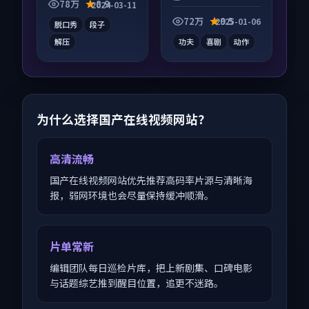
喜。
息量大，适合沉浸式
78万
8.9
2024-03-11
追看。
72万
9.5
2025-01-06
脱口秀
段子
解压
功夫
喜剧
动作
为什么选择国产在线视频网站？
高清流畅
国产在线视频网站优先推荐高码率片源与清晰海
报，弱网环境也会尽量保持缓冲顺滑。
片单常新
编辑团队每日巡检片库，把上新剧集、口碑电影
与话题综艺推到醒目位置，追更不迷路。