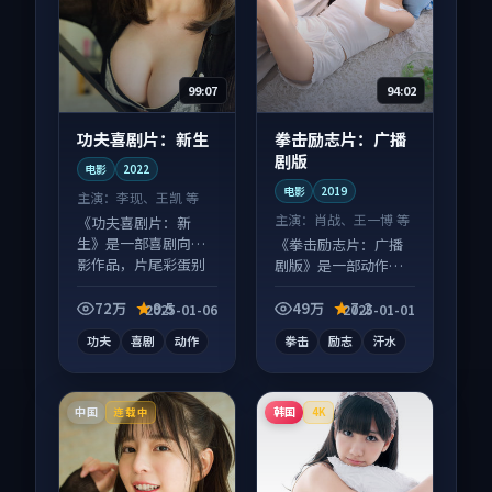
99:07
94:02
功夫喜剧片：新生
拳击励志片：广播
剧版
电影
2022
电影
2019
主演：
李现、王凯 等
主演：
肖战、王一博 等
《功夫喜剧片：新
生》是一部喜剧向电
《拳击励志片：广播
影作品，片尾彩蛋别
剧版》是一部动作向
错过，字幕区常有惊
电影作品，画面质感
喜。
在线，配乐与镜头配
72万
9.5
49万
7.2
2025-01-06
2025-01-01
合度高。
功夫
喜剧
动作
拳击
励志
汗水
中国
韩国
连载中
4K