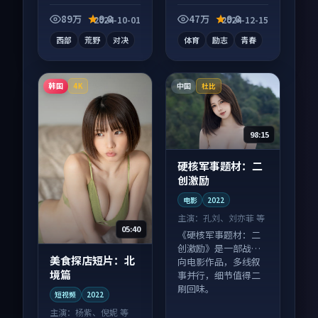
为内核，情感戏份扎
电影作品，口碑持续
实。
发酵，适合周末一口
89万
9.8
47万
9.8
2024-10-01
2024-12-15
气刷完。
西部
荒野
对决
体育
励志
青春
韩国
中国
4K
杜比
98:15
硬核军事题材：二
创激励
电影
2022
主演：
孔刘、刘亦菲 等
05:40
《硬核军事题材：二
创激励》是一部战争
美食探店短片：北
向电影作品，多线叙
境篇
事并行，细节值得二
刷回味。
短视频
2022
主演：
杨紫、倪妮 等