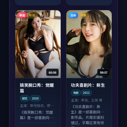
韩国
日本
杜比
热播
60:06
99:07
搞笑脱口秀：觉醒
功夫喜剧片：新生
篇
电影
2022
综艺
2020
主演：
李现、王凯 等
主演：
新垣结衣、廖凡
《功夫喜剧片：新
等
生》是一部喜剧向电
《搞笑脱口秀：觉醒
影作品，片尾彩蛋别
篇》是一部喜剧向综
错过，字幕区常有惊
艺作品，节奏紧凑信