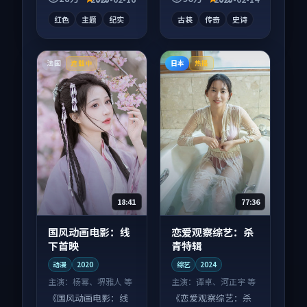
幕观看。
沓。
红色
主题
纪实
古装
传奇
史诗
法国
日本
连载中
热播
18:41
77:36
国风动画电影：线
恋爱观察综艺：杀
下首映
青特辑
动漫
2020
综艺
2024
主演：
杨幂、堺雅人 等
主演：
谭卓、河正宇 等
《国风动画电影：线
《恋爱观察综艺：杀