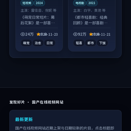
短视频
2024
电视剧
2021
主演：
雷佳音、倪妮 等
主演：
白宇、黄渤 等
《萌宠日常短片：幕
《都市轻喜剧：经典
后花絮》是一部喜剧
回顾》是一部喜剧向
向短视频作品，以人
电视剧作品，类型元
物成长为内核，情感
素齐全，观感爽快不
24万
8.8
92万
9.6
2024-11-23
2024-11-21
戏份扎实。
拖沓。
萌宠
治愈
日常
轻喜
都市
下饭
发现好片 · 国产在线视频网站
最新更新
国产在线视频网站近期上架与日期较新的片目，点击标题即