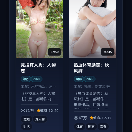
67:50
99:45
竞技真人秀：人物
热血体育励志：秋
志
风辞
综艺
2020
电影
2026
主演：
木村拓哉、河正
主演：
杨幂、刘亦菲 等
宇 等
《竞技真人秀：人物
《热血体育励志：秋
志》是一部动作向综
风辞》是一部动作向
艺作品，口碑持续发
电影作品，口碑持续
酵，适合周末一口气
发酵，适合周末一口
71万
8.0
2024-12-20
刷完。
气刷完。
47万
9.8
2024-12-15
竞技
真人秀
对抗
体育
励志
青春