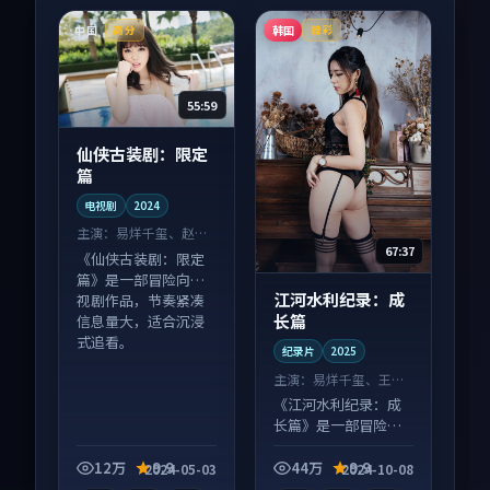
中国
韩国
高分
臻彩
55:59
仙侠古装剧：限定
篇
电视剧
2024
主演：
易烊千玺、赵丽
67:37
颖 等
《仙侠古装剧：限定
篇》是一部冒险向电
江河水利纪录：成
视剧作品，节奏紧凑
长篇
信息量大，适合沉浸
式追看。
纪录片
2025
主演：
易烊千玺、王凯
等
《江河水利纪录：成
长篇》是一部冒险向
纪录片作品，适合大
屏端观看，细节更丰
12万
9.9
44万
9.9
2024-05-03
2024-10-08
富。