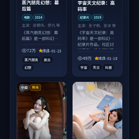
蒸汽朋克幻想：幕
宇宙天文纪录：高
后篇
码率
电影
2024
纪录片
2019
主演：
梁朝伟、廖凡 等
主演：
张子枫、张译 等
《蒸汽朋克幻想：幕
《宇宙天文纪录：高
后篇》是一部科幻向
码率》是一部科幻向
电影作品，社区讨论
纪录片作品，社区讨
度高，适合配弹幕观
论度高，适合配弹幕
72万
9.3
2025-01-23
看。
观看。
49万
9.7
2025-01-18
蒸汽朋克
复古
幻想
宇宙
天文
科普
中国
英国
院线
完结