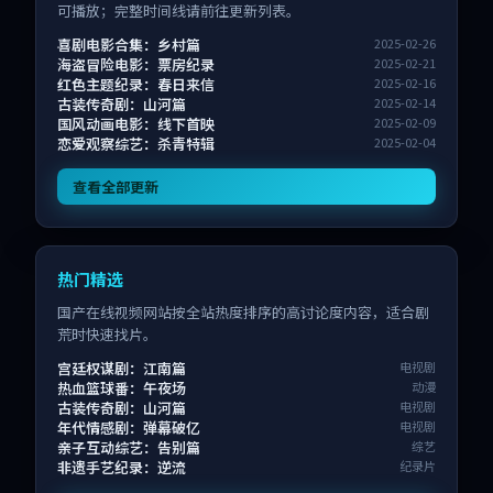
可播放；完整时间线请前往更新列表。
喜剧电影合集：乡村篇
2025-02-26
海盗冒险电影：票房纪录
2025-02-21
红色主题纪录：春日来信
2025-02-16
古装传奇剧：山河篇
2025-02-14
国风动画电影：线下首映
2025-02-09
恋爱观察综艺：杀青特辑
2025-02-04
查看全部更新
热门精选
国产在线视频网站按全站热度排序的高讨论度内容，适合剧
荒时快速找片。
宫廷权谋剧：江南篇
电视剧
热血篮球番：午夜场
动漫
古装传奇剧：山河篇
电视剧
年代情感剧：弹幕破亿
电视剧
亲子互动综艺：告别篇
综艺
非遗手艺纪录：逆流
纪录片