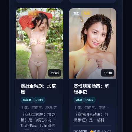
中国
英国
杜比
热播
39:40
13:38
商战金融剧：加更
赛博朋克动画：剪
篇
辑手记
电视剧
2019
动漫
2025
主演：
河正宇、廖凡 等
主演：
河正宇、宋慧乔
等
《商战金融剧：加更
《赛博朋克动画：剪
篇》是一部犯罪向电
辑手记》是一部科幻
视剧作品，片尾彩蛋
向动漫作品，多线叙
别错过，字幕区常有
事并行，细节值得二
93万
9.8
2024-12-08