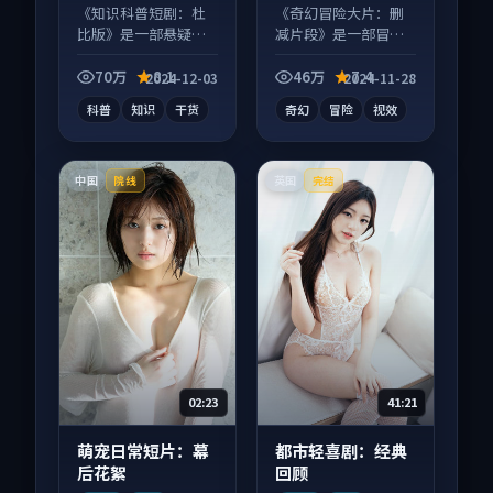
伟 等
《知识科普短剧：杜
《奇幻冒险大片：删
比版》是一部悬疑向
减片段》是一部冒险
短视频作品，多线叙
向电影作品，类型元
事并行，细节值得二
素齐全，观感爽快不
70万
8.1
46万
7.4
2024-12-03
2024-11-28
刷回味。
拖沓。
科普
知识
干货
奇幻
冒险
视效
中国
英国
院线
完结
02:23
41:21
萌宠日常短片：幕
都市轻喜剧：经典
后花絮
回顾