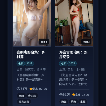
88:58
96:53
喜剧电影合集：乡
海盗冒险电影：票
村篇
房纪录
电影
2022
电影
2025
主演：
段奕宏、谭卓 等
主演：
黄渤、木村拓哉
等
《喜剧电影合集：乡
《海盗冒险电影：票
村篇》是一部喜剧向
房纪录》是一部冒险
电影作品，适合大屏
向电影作品，适合大
端观看，细节更丰
屏端观看，细节更丰
74万
7.3
2025-02-26
富。
富。
51万
9.1
2025-02-21
喜剧
合家欢
笑点密集
海盗
航海
宝藏