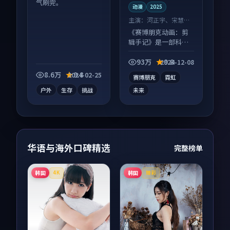
气刷完。
动漫
2025
主演：
河正宇、宋慧乔
等
《赛博朋克动画：剪
辑手记》是一部科幻
向动漫作品，多线叙
事并行，细节值得二
93万
9.8
2024-12-08
刷回味。
8.6万
9.8
2024-02-25
赛博朋克
霓虹
户外
生存
挑战
未来
华语与海外口碑精选
完整榜单
韩国
韩国
4K
臻彩