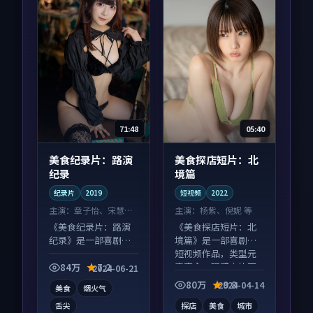
71:48
05:40
美食纪录片：路演
美食探店短片：北
纪录
境篇
纪录片
2019
短视频
2022
主演：
章子怡、宋慧乔
主演：
杨紫、倪妮 等
等
《美食纪录片：路演
《美食探店短片：北
纪录》是一部喜剧向
境篇》是一部喜剧向
纪录片作品，人物关
短视频作品，类型元
系层层推进，尾声常
素齐全，观感爽快不
84万
7.2
2024-06-21
有情绪落点。
拖沓。
80万
9.8
2024-04-14
美食
烟火气
舌尖
探店
美食
城市