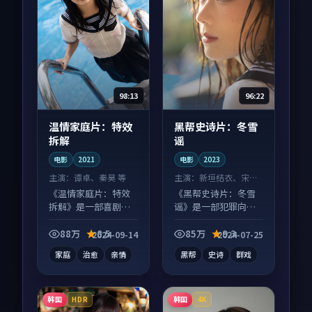
98:13
96:22
温情家庭片：特效
黑帮史诗片：冬雪
拆解
谣
电影
2021
电影
2023
主演：
谭卓、秦昊 等
主演：
新垣结衣、宋慧
乔 等
《温情家庭片：特效
《黑帮史诗片：冬雪
拆解》是一部喜剧向
谣》是一部犯罪向电
电影作品，以人物成
影作品，类型元素齐
长为内核，情感戏份
全，观感爽快不拖
88万
8.5
85万
9.3
2024-09-14
2024-07-25
扎实。
沓。
家庭
治愈
亲情
黑帮
史诗
群戏
韩国
韩国
HDR
4K