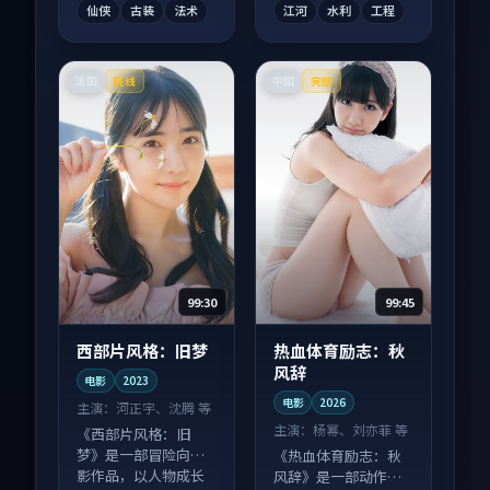
仙侠
古装
法术
江河
水利
工程
法国
中国
院线
完结
99:30
99:45
西部片风格：旧梦
热血体育励志：秋
风辞
电影
2023
电影
2026
主演：
河正宇、沈腾 等
主演：
杨幂、刘亦菲 等
《西部片风格：旧
梦》是一部冒险向电
《热血体育励志：秋
影作品，以人物成长
风辞》是一部动作向