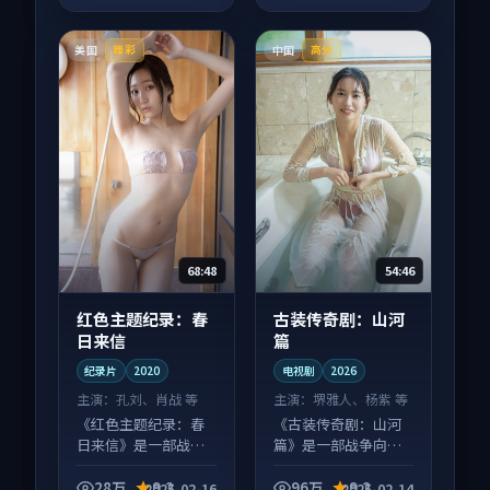
美国
中国
臻彩
高分
68:48
54:46
红色主题纪录：春
古装传奇剧：山河
日来信
篇
纪录片
2020
电视剧
2026
主演：
孔刘、肖战 等
主演：
堺雅人、杨紫 等
《红色主题纪录：春
《古装传奇剧：山河
日来信》是一部战争
篇》是一部战争向电
向纪录片作品，社区
视剧作品，类型元素
讨论度高，适合配弹
齐全，观感爽快不拖
28万
9.2
96万
9.2
2025-02-16
2025-02-14