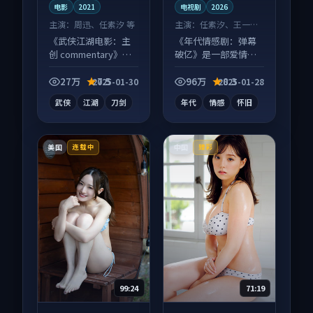
电影
2021
电视剧
2026
主演：
周迅、任素汐 等
主演：
任素汐、王一博
等
《武侠江湖电影：主
《年代情感剧：弹幕
创 commentary》是
破亿》是一部爱情向
一部动作向电影作
电视剧作品，片尾彩
品，人物关系层层推
蛋别错过，字幕区常
27万
7.5
96万
8.3
2025-01-30
2025-01-28
进，尾声常有情绪落
有惊喜。
武侠
江湖
刀剑
年代
情感
怀旧
点。
美国
中国
连载中
臻彩
99:24
71:19