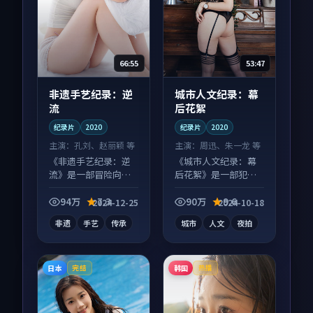
66:55
53:47
非遗手艺纪录：逆
城市人文纪录：幕
流
后花絮
纪录片
2020
纪录片
2020
主演：
孔刘、赵丽颖 等
主演：
周迅、朱一龙 等
《非遗手艺纪录：逆
《城市人文纪录：幕
流》是一部冒险向纪
后花絮》是一部犯罪
录片作品，口碑持续
向纪录片作品，口碑
发酵，适合周末一口
持续发酵，适合周末
94万
7.3
90万
9.6
2024-12-25
2024-10-18
气刷完。
一口气刷完。
非遗
手艺
传承
城市
人文
夜拍
日本
韩国
完结
热播