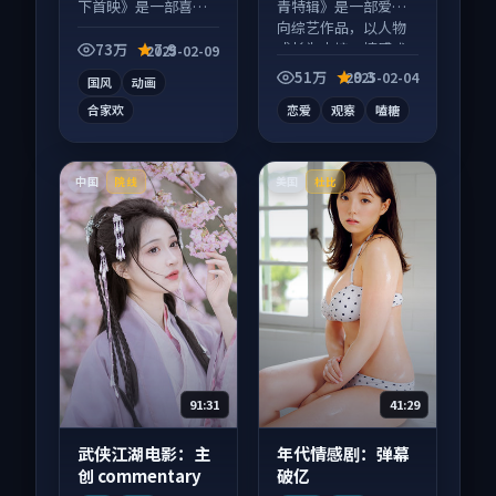
下首映》是一部喜剧
青特辑》是一部爱情
向动漫作品，多线叙
向综艺作品，以人物
事并行，细节值得二
成长为内核，情感戏
73万
7.9
2025-02-09
刷回味。
份扎实。
51万
9.3
2025-02-04
国风
动画
合家欢
恋爱
观察
嗑糖
中国
美国
院线
杜比
91:31
41:29
武侠江湖电影：主
年代情感剧：弹幕
创 commentary
破亿