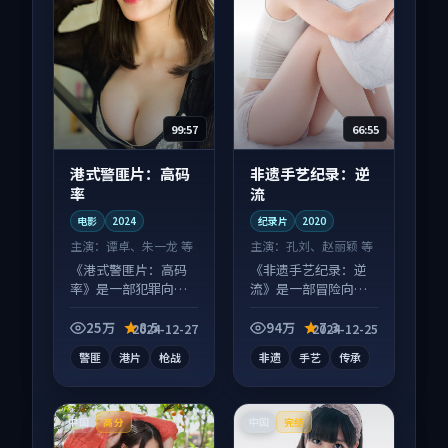
99:57
66:55
港式警匪片：高码
非遗手艺纪录：逆
率
流
电影
2024
纪录片
2020
主演：
谭卓、朱一龙 等
主演：
孔刘、赵丽颖 等
《港式警匪片：高码
《非遗手艺纪录：逆
率》是一部犯罪向电
流》是一部冒险向纪
影作品，人物关系层
录片作品，口碑持续
层推进，尾声常有情
发酵，适合周末一口
25万
8.5
94万
7.3
2024-12-27
2024-12-25
绪落点。
气刷完。
警匪
港片
枪战
非遗
手艺
传承
中国
中国
高分
完结