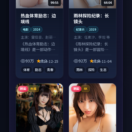
99:55
64:04
热血体育励志：边
雨林探险纪录：长
境线
镜头
电影
2024
纪录片
2019
主演：
雷佳音、赵丽颖
主演：
任素汐、李现 等
等
《热血体育励志：边
《雨林探险纪录：长
境线》是一部动作向
镜头》是一部冒险向
电影作品，多线叙事
纪录片作品，画面质
并行，细节值得二刷
感在线，配乐与镜头
93万
9.2
92万
8.8
2024-12-25
2024-11-04
回味。
配合度高。
体育
励志
青春
雨林
探险
生态
韩国
韩国
热播
4K