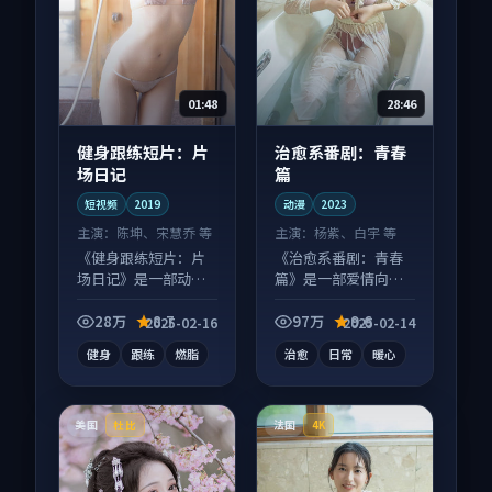
01:48
28:46
健身跟练短片：片
治愈系番剧：青春
场日记
篇
短视频
2019
动漫
2023
主演：
陈坤、宋慧乔 等
主演：
杨紫、白宇 等
《健身跟练短片：片
《治愈系番剧：青春
场日记》是一部动作
篇》是一部爱情向动
向短视频作品，口碑
漫作品，人物关系层
持续发酵，适合周末
层推进，尾声常有情
28万
8.7
97万
9.6
2025-02-16
2025-02-14
一口气刷完。
绪落点。
健身
跟练
燃脂
治愈
日常
暖心
美国
法国
杜比
4K