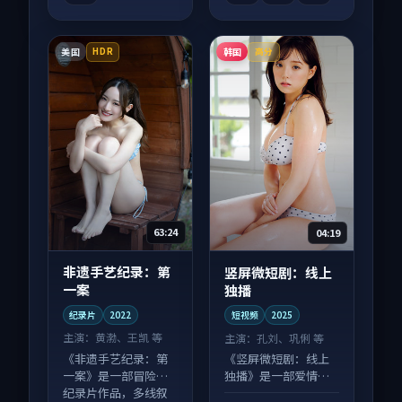
美国
韩国
HDR
高分
63:24
04:19
非遗手艺纪录：第
竖屏微短剧：线上
一案
独播
纪录片
2022
短视频
2025
主演：
黄渤、王凯 等
主演：
孔刘、巩俐 等
《非遗手艺纪录：第
《竖屏微短剧：线上
一案》是一部冒险向
独播》是一部爱情向
纪录片作品，多线叙
短视频作品，社区讨