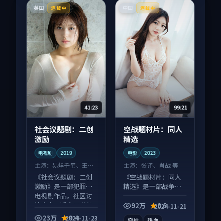
英国
中国
连载中
连载中
41:23
99:21
社会议题剧：二创
空战题材片：同人
激励
精选
电视剧
2019
电影
2023
主演：
易烊千玺、王凯
主演：
张译、肖战 等
等
《社会议题剧：二创
《空战题材片：同人
激励》是一部犯罪向
精选》是一部战争向
电视剧作品，社区讨
电影作品，节奏紧凑
论度高，适合配弹幕
信息量大，适合沉浸
92万
8.5
2024-11-21
观看。
式追看。
23万
9.4
2024-11-23
空战
热血