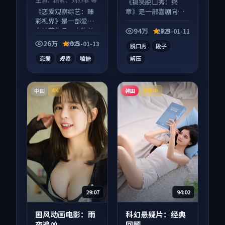
《搞笑脱口秀：终
章》是一部喜剧向综
《恋爱观察综艺：臻
艺作品，片尾彩蛋别
彩视界》是一部爱情
错过，字幕区常有惊
向综艺作品，人物关
94万
7.9
2025-01-11
喜。
系层层推进，尾声常
26万
9.5
2025-01-13
脱口秀
段子
有情绪落点。
恋爱
观察
嗑糖
解压
中国
韩国
4K
连载中
29:07
94:02
国风动画电影：雨
科幻悬疑片：经典
夜追凶
回顾