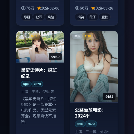
电视剧作品，以人物
成长为内核，情感戏
76万
9.9
66万
9.9
2024-02-06
2024-09-26
份扎实。
悬疑
犯罪
烧脑
搞笑
段子
魔性
中国
中国
高分
杜比
99:59
黑帮史诗片：探班
纪录
电影
2020
主演：
王凯、倪妮 等
94:31
《黑帮史诗片：探班
纪录》是一部犯罪向
公路治愈电影：
电影作品，类型元素
2024季
齐全，观感爽快不拖
沓。
电影
2020
主演：
王一博、刘亦菲