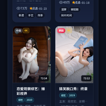
事并行，细节值得二
论度高，适合配弹幕
49万
8.8
2025-01-18
刷回味。
观看。
73万
7.8
2025-01-23
竖屏
微短剧
非遗
手艺
传承
碎片时间
中国
韩国
4K
4K
72:14
72:12
恋爱观察综艺：臻
搞笑脱口秀：终章
彩视界
综艺
2019
综艺
2020
主演：
段奕宏、梁朝伟
等
主演：
杨紫、刘亦菲 等