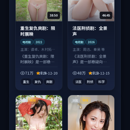
38:50
46:45
重生复仇爽剧：限
法医刑侦剧：全景
时展映
声
电视剧
2021
电视剧
2026
主演：
谭卓、木村拓哉
主演：
周迅、秦昊 等
等
《重生复仇爽剧：限
《法医刑侦剧：全景
时展映》是一部悬疑
声》是一部悬疑向电
向电视剧作品，节奏
视剧作品，社区讨论
紧凑信息量大，适合
度高，适合配弹幕观
71万
7.9
48万
7.2
2024-12-20
2024-12-15
沉浸式追看。
看。
重生
复仇
爽剧
法医
刑侦
科学
法国
法国
完结
院线