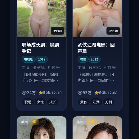
39:40
89:38
职场成长剧：编剧
武侠江湖电影：回
手记
声篇
电视剧
2019
电影
2022
主演：
张子枫、胡歌 等
主演：
段奕宏、孔刘 等
《职场成长剧：编剧
《武侠江湖电影：回
手记》是一部爱情向
声篇》是一部动作向
电视剧作品，画面质
电影作品，片尾彩蛋
感在线，配乐与镜头
别错过，字幕区常有
24万
7.4
93万
9.0
2024-12-10
2024-12-08
配合度高。
惊喜。
职场
女性
成长
武侠
江湖
刀剑
美国
中国
4K
热播