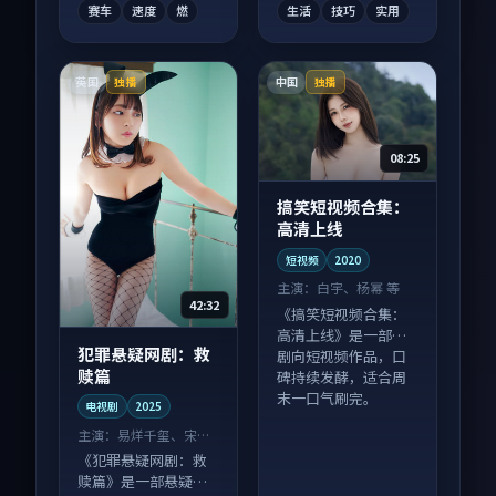
赛车
速度
燃
生活
技巧
实用
英国
中国
独播
独播
08:25
搞笑短视频合集：
高清上线
短视频
2020
主演：
白宇、杨幂 等
42:32
《搞笑短视频合集：
高清上线》是一部喜
犯罪悬疑网剧：救
剧向短视频作品，口
赎篇
碑持续发酵，适合周
末一口气刷完。
电视剧
2025
主演：
易烊千玺、宋慧
乔 等
《犯罪悬疑网剧：救
赎篇》是一部悬疑向