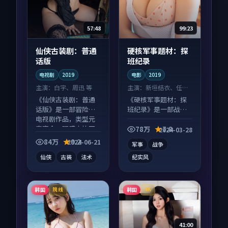
57:48
99:23
仙侠古装剧：普通
硬核军事题材：探
话版
班纪录
电视剧
2019
电影
2019
主演：
白宇、周迅 等
主演：
新垣结衣、任素
汐 等
《仙侠古装剧：普通
《硬核军事题材：探
话版》是一部冒险向
班纪录》是一部战争
电视剧作品，类型元
向电影作品，人物关
素齐全，观感爽快不
系层层推进，尾声常
78万
7.8
2024-03-28
拖沓。
有情绪落点。
84万
9.2
2024-06-21
军事
战争
仙侠
古装
法术
纪实风
韩国
韩国
院线
4K
41:00