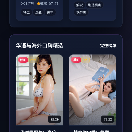
看。
合沉浸式追看。
17万
9.8
2024-07-27
解说
剧透慎点
特工
谍战
追车
快节奏
华语与海外口碑精选
完整榜单
韩国
韩国
杜比
4K
91:29
72:12