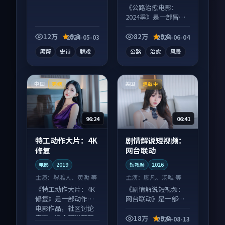
等
《公路治愈电影：
2024季》是一部冒险
向电影作品，以人物
成长为内核，情感戏
12万
9.8
82万
9.8
2024-05-03
2024-06-04
份扎实。
黑帮
史诗
群戏
公路
治愈
风景
中国
美国
完结
连载中
96:24
06:41
特工动作大片：4K
剧情解说短视频：
修复
网台联动
电影
2019
短视频
2026
主演：
堺雅人、黄渤 等
主演：
廖凡、汤唯 等
《特工动作大片：4K
《剧情解说短视频：
修复》是一部动作向
网台联动》是一部悬
电影作品，社区讨论
疑向短视频作品，节
度高，适合配弹幕观
奏紧凑信息量大，适
18万
9.8
2024-08-13