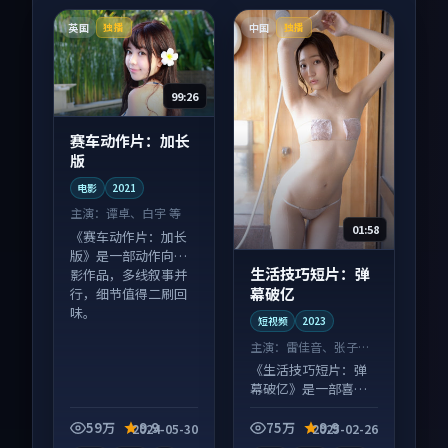
英国
中国
独播
独播
99:26
赛车动作片：加长
版
电影
2021
主演：
谭卓、白宇 等
01:58
《赛车动作片：加长
版》是一部动作向电
生活技巧短片：弹
影作品，多线叙事并
幕破亿
行，细节值得二刷回
味。
短视频
2023
主演：
雷佳音、张子枫
等
《生活技巧短片：弹
幕破亿》是一部喜剧
向短视频作品，口碑
持续发酵，适合周末
59万
9.9
75万
9.9
2024-05-30
2025-02-26
一口气刷完。