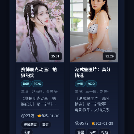
15:31
91:29
赛博朋克动画：拍
港式警匪片：高分
摄纪实
精选
动漫
2026
电影
2020
主演：
赵丽颖、秦昊 等
主演：
王一博、刘昊然
等
《赛博朋克动画：拍
《港式警匪片：高分
摄纪实》是一部科幻
精选》是一部犯罪向
向动漫作品，人物关
电影作品，人物关系
系层层推进，尾声常
层层推进，尾声常有
27万
8.3
2025-01-30
有情绪落点。
情绪落点。
95万
7.7
2025-01-28
赛博朋克
霓虹
未来
警匪
港片
枪战