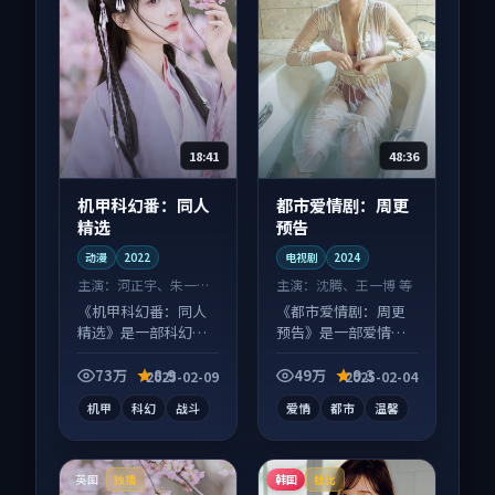
18:41
48:36
机甲科幻番：同人
都市爱情剧：周更
精选
预告
动漫
2022
电视剧
2024
主演：
河正宇、朱一龙
主演：
沈腾、王一博 等
等
《机甲科幻番：同人
《都市爱情剧：周更
精选》是一部科幻向
预告》是一部爱情向
动漫作品，画面质感
电视剧作品，口碑持
在线，配乐与镜头配
续发酵，适合周末一
73万
8.9
49万
9.3
2025-02-09
2025-02-04
合度高。
口气刷完。
机甲
科幻
战斗
爱情
都市
温馨
英国
韩国
独播
杜比