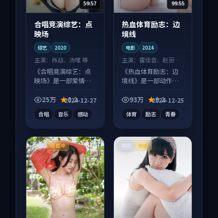
59:57
99:55
合唱竞演综艺：点
热血体育励志：边
映场
境线
综艺
2020
电影
2024
主演：
肖战、汤唯 等
主演：
雷佳音、赵丽颖
等
《合唱竞演综艺：点
《热血体育励志：边
映场》是一部爱情向
境线》是一部动作向
综艺作品，以人物成
电影作品，多线叙事
长为内核，情感戏份
并行，细节值得二刷
25万
8.2
93万
9.2
2024-12-27
2024-12-25
扎实。
回味。
合唱
音乐
感动
体育
励志
青春
中国
美国
连载中
完结