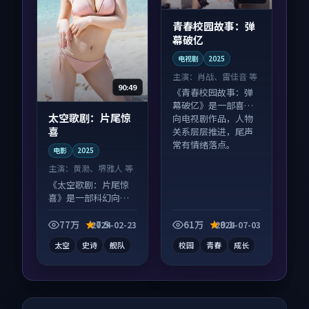
青春校园故事：弹
幕破亿
电视剧
2025
主演：
肖战、雷佳音 等
90:49
《青春校园故事：弹
幕破亿》是一部喜剧
太空歌剧：片尾惊
向电视剧作品，人物
喜
关系层层推进，尾声
常有情绪落点。
电影
2025
主演：
黄渤、堺雅人 等
《太空歌剧：片尾惊
喜》是一部科幻向电
影作品，社区讨论度
高，适合配弹幕观
77万
7.5
61万
9.1
2024-02-23
2024-07-03
看。
太空
史诗
舰队
校园
青春
成长