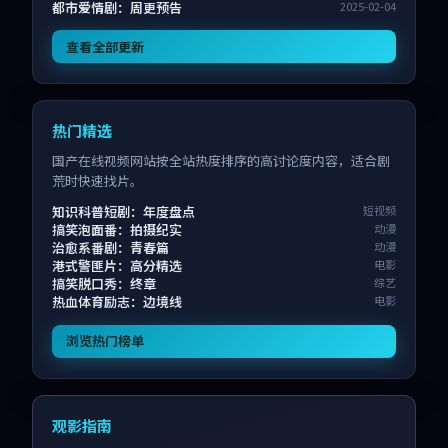
都市爱情剧：周更预告
2025-02-04
查看全部更新
热门精选
国产在线视频网站按全站热度排序的高讨论度内容，适合剧
荒时快速找片。
知识科普短剧：年度盘点
短视频
搞笑泡面番：拍摄纪实
动漫
治愈系番剧：青春篇
动漫
港式警匪片：高分精选
电影
搞笑脱口秀：终章
综艺
热血体育励志：边境线
电影
浏览热门榜单
观影指南