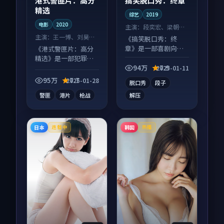
港式警匪片：高分
搞笑脱口秀：终章
精选
综艺
2019
电影
2020
主演：
段奕宏、梁朝伟
等
主演：
王一博、刘昊然
《搞笑脱口秀：终
等
章》是一部喜剧向综
《港式警匪片：高分
艺作品，片尾彩蛋别
精选》是一部犯罪向
错过，字幕区常有惊
电影作品，人物关系
94万
7.9
2025-01-11
喜。
层层推进，尾声常有
95万
7.7
2025-01-28
脱口秀
段子
情绪落点。
警匪
港片
枪战
解压
日本
韩国
连载中
热播