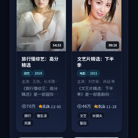
54:33
99:28
旅行慢综艺：高分
文艺片精选：下半
精选
季
综艺
2019
电影
2021
主演：
王凯、长泽雅美
主演：
刘亦菲、肖战 等
等
《旅行慢综艺：高分
《文艺片精选：下半
精选》是一部冒险向
季》是一部喜剧向电
综艺作品，多线叙事
影作品，类型元素齐
并行，细节值得二刷
全，观感爽快不拖
70万
7.3
46万
9.2
2024-12-03
2024-11-28
回味。
沓。
旅行
慢生活
文艺
长镜头
风景
留白