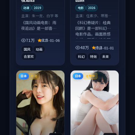
动漫
2019
电影
2026
主演：
朱一龙、白宇 等
主演：
任素汐、堺雅人
等
《国风动画电影：雨
《科幻悬疑片：经典
夜追凶》是一部喜剧
回顾》是一部科幻向
向动漫作品，片尾彩
电影作品，画面质感
蛋别错过，字幕区常
在线，配乐与镜头配
71万
7.7
2025-01-06
有惊喜。
合度高。
48万
9.2
2025-01-01
国风
动画
合家欢
科幻
特效
未来
日本
日本
杜比
连载中