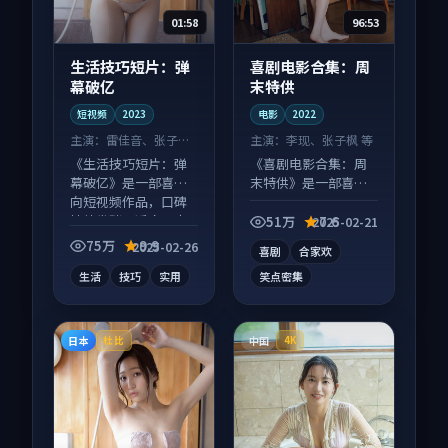
01:58
96:53
生活技巧短片：弹
喜剧电影合集：周
幕破亿
末特供
短视频
2023
电影
2022
主演：
雷佳音、张子枫
主演：
李现、张子枫 等
等
《生活技巧短片：弹
《喜剧电影合集：周
幕破亿》是一部喜剧
末特供》是一部喜剧
向短视频作品，口碑
向电影作品，类型元
持续发酵，适合周末
素齐全，观感爽快不
51万
7.6
2025-02-21
一口气刷完。
拖沓。
75万
9.9
2025-02-26
喜剧
合家欢
生活
技巧
实用
笑点密集
日本
中国
杜比
4K