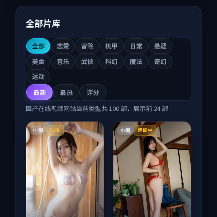
全部片库
全部
恋爱
冒险
机甲
日常
悬疑
美食
音乐
武侠
科幻
魔法
奇幻
运动
最新
最热
评分
国产在线视频网站
当前类型共
100
部，展示前
24
部
中国
中国
独播
连载中