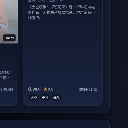
《太空歌剧：探班纪录》是一部科幻向电
影作品，人物关系层层推进，尾声常有情
绪落点。
04:29
部悬疑
合配弹
98万
9.8
5-01-28
2024-01-25
太空
史诗
舰队