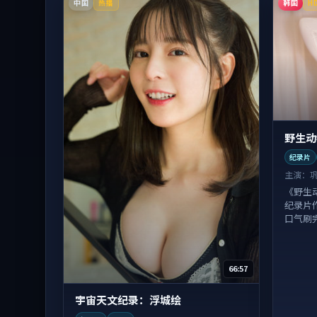
中国
韩国
热播
H
野生动
纪录片
主演：
《野生
纪录片
口气刷
66:57
宇宙天文纪录：浮城绘