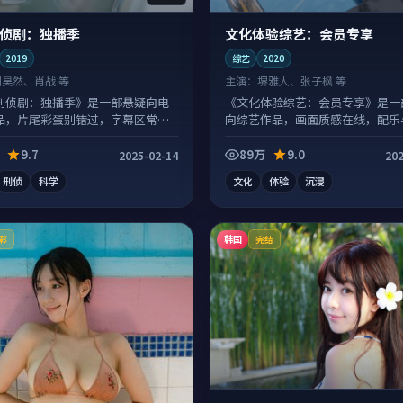
侦剧：独播季
文化体验综艺：会员专享
2019
综艺
2020
刘昊然、肖战 等
主演：
堺雅人、张子枫 等
刑侦剧：独播季》是一部悬疑向电
《文化体验综艺：会员专享》是一
品，片尾彩蛋别错过，字幕区常有
向综艺作品，画面质感在线，配乐
配合度高。
9.7
89万
9.0
2025-02-14
202
刑侦
科学
文化
体验
沉浸
韩国
彩
完结