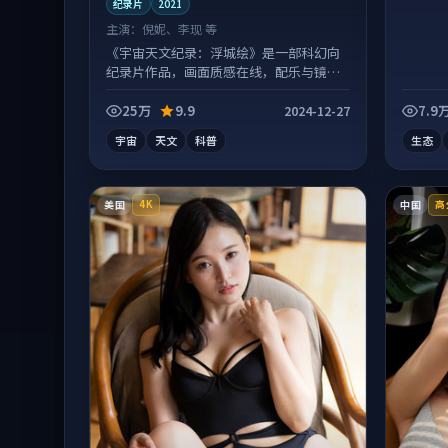
纪录片
2021
主演：
倪妮、李现 等
《宇宙天文纪录：浮城绘》是一部科幻向
纪录片作品，画面质感在线，配乐与镜头
配合度高。
25万
9.9
7.9
2024-12-27
宇宙
天文
科普
生态
美国
中国
4K
高