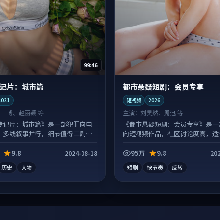
99:46
记片：城市篇
都市悬疑短剧：会员专享
2021
短视频
2026
王一博、赵丽颖 等
主演：
刘昊然、周迅 等
传记片：城市篇》是一部犯罪向电
《都市悬疑短剧：会员专享》是一
，多线叙事并行，细节值得二刷回
向短视频作品，社区讨论度高，适
幕观看。
9.8
95万
9.8
2024-08-18
202
历史
人物
短剧
快节奏
反转