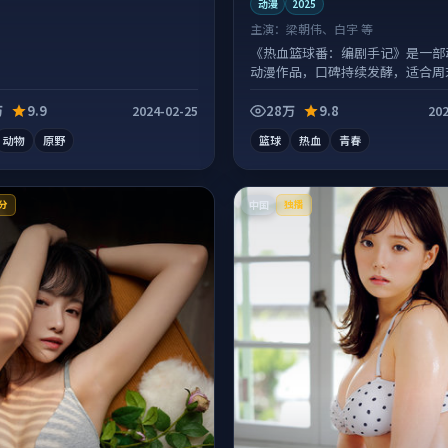
动漫
2025
主演：
梁朝伟、白宇 等
《热血篮球番：编剧手记》是一部
动漫作品，口碑持续发酵，适合周
气刷完。
万
9.9
28万
9.8
2024-02-25
202
动物
原野
篮球
热血
青春
中国
分
独播