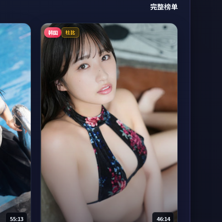
完整榜单
韩国
杜比
55:13
46:14