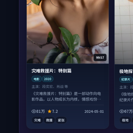
99:57
灾难救援片：特别篇
极地探
电影
2020
纪录片
主演：
段奕宏、肖战 等
主演：
《灾难救援片：特别篇》是一部动作向电
《极地
影作品，以人物成长为内核，情感戏份扎
纪录片
实。
观看。
81万
7.2
67万
2024-05-01
灾难
救援
紧张
极地