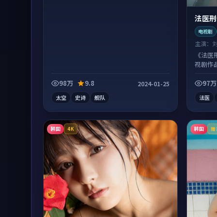
法医刑
电视剧
主演：
《法医
视剧作
惊喜。
98万
9.8
97万
2024-01-25
太空
史诗
舰队
法医
韩国
韩国
4K
臻