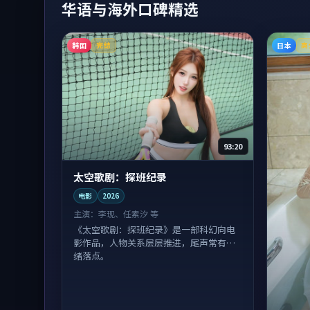
华语与海外口碑精选
韩国
日本
完结
高
93:20
太空歌剧：探班纪录
电影
2026
主演：
李现、任素汐 等
《太空歌剧：探班纪录》是一部科幻向电
影作品，人物关系层层推进，尾声常有情
绪落点。