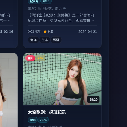
纪录片
2020
主演：
新垣结衣、周迅 等
动作向
《海洋生态纪录：丝路篇》是一部冒险向
末一口
纪录片作品，类型元素齐全，观感爽快不
拖沓。
34万
9.8
5-02-16
2024-04-21
海洋
生态
深蓝
韩国
完结
93:20
太空歌剧：探班纪录
电影
2026
主演：
李现、任素汐 等