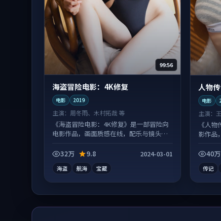
99:56
海盗冒险电影：4K修复
人物传
电影
2019
电影
主演：
周冬雨、木村拓哉 等
主演：
《海盗冒险电影：4K修复》是一部冒险向
《人物
电影作品，画面质感在线，配乐与镜头配
影作品
合度高。
味。
32万
9.8
40万
2024-03-01
海盗
航海
宝藏
传记