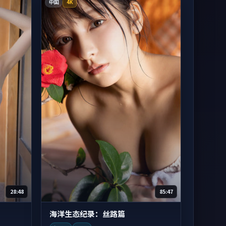
中国
4K
28:48
85:47
海洋生态纪录：丝路篇