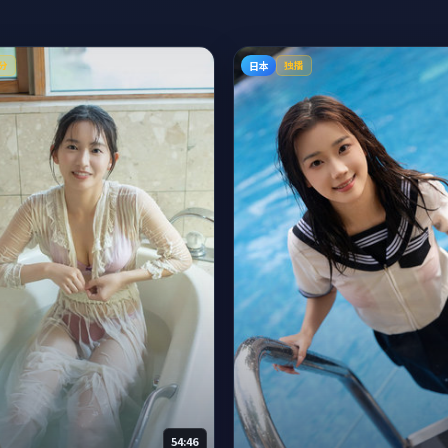
日本
分
独播
54:46