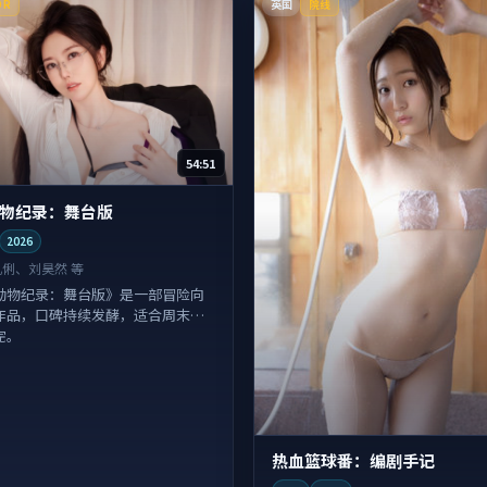
英国
DR
院线
54:51
物纪录：舞台版
2026
巩俐、刘昊然 等
动物纪录：舞台版》是一部冒险向
作品，口碑持续发酵，适合周末一
完。
热血篮球番：编剧手记