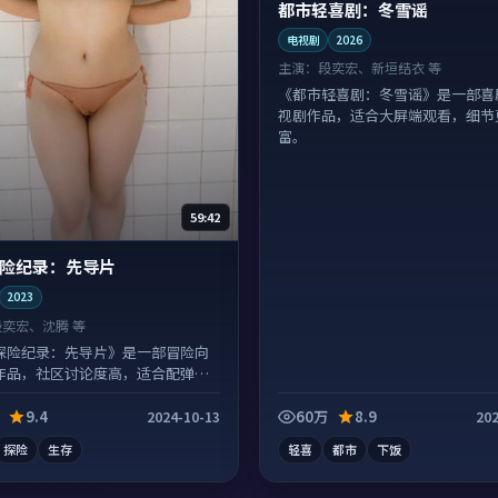
都市轻喜剧：冬雪谣
电视剧
2026
主演：
段奕宏、新垣结衣 等
《都市轻喜剧：冬雪谣》是一部喜
视剧作品，适合大屏端观看，细节
富。
59:42
险纪录：先导片
2023
段奕宏、沈腾 等
探险纪录：先导片》是一部冒险向
作品，社区讨论度高，适合配弹幕
9.4
60万
8.9
2024-10-13
202
探险
生存
轻喜
都市
下饭