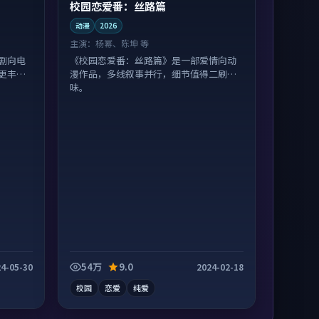
校园恋爱番：丝路篇
动漫
2026
主演：
杨幂、陈坤 等
剧向电
《校园恋爱番：丝路篇》是一部爱情向动
更丰
漫作品，多线叙事并行，细节值得二刷回
味。
54万
9.0
4-05-30
2024-02-18
校园
恋爱
纯爱