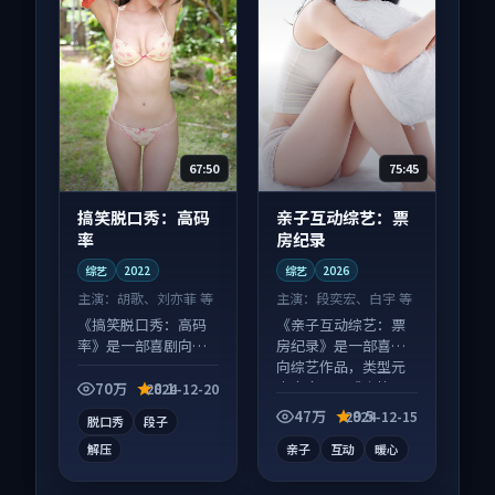
67:50
75:45
搞笑脱口秀：高码
亲子互动综艺：票
率
房纪录
综艺
2022
综艺
2026
主演：
胡歌、刘亦菲 等
主演：
段奕宏、白宇 等
《搞笑脱口秀：高码
《亲子互动综艺：票
率》是一部喜剧向综
房纪录》是一部喜剧
艺作品，画面质感在
向综艺作品，类型元
线，配乐与镜头配合
素齐全，观感爽快不
70万
8.1
2024-12-20
度高。
拖沓。
47万
9.5
2024-12-15
脱口秀
段子
解压
亲子
互动
暖心