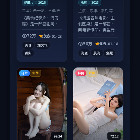
纪录片
2026
电影
2023
主演：
朱一龙、肖战 等
主演：
陈坤、廖凡 等
《美食纪录片：海岛
《海盗冒险电影：主
篇》是一部喜剧向纪
创圆桌》是一部冒险
录片作品，多线叙事
向电影作品，类型元
并行，细节值得二刷
素齐全，观感爽快不
72万
8.8
2025-01-23
回味。
拖沓。
50万
8.9
2025-01-18
美食
烟火气
舌尖
海盗
航海
宝藏
日本
韩国
完结
杜比
99:14
72:12