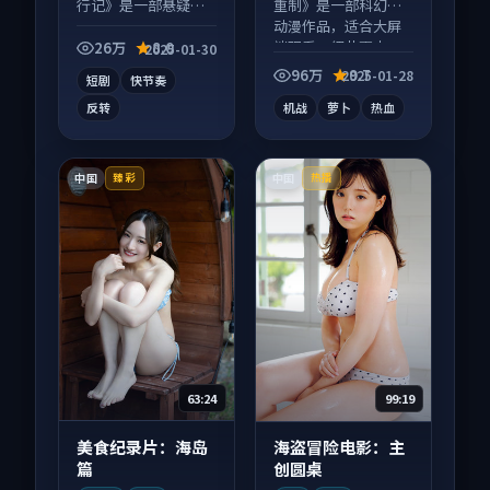
行记》是一部悬疑向
重制》是一部科幻向
短视频作品，片尾彩
动漫作品，适合大屏
蛋别错过，字幕区常
端观看，细节更丰
26万
8.0
2025-01-30
有惊喜。
富。
96万
9.7
2025-01-28
短剧
快节奏
反转
机战
萝卜
热血
中国
中国
臻彩
热播
63:24
99:19
美食纪录片：海岛
海盗冒险电影：主
篇
创圆桌