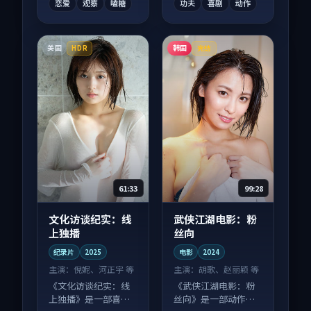
恋爱
观察
嗑糖
功夫
喜剧
动作
美国
韩国
HDR
完结
61:33
99:28
文化访谈纪实：线
武侠江湖电影：粉
上独播
丝向
纪录片
2025
电影
2024
主演：
倪妮、河正宇 等
主演：
胡歌、赵丽颖 等
《文化访谈纪实：线
《武侠江湖电影：粉
上独播》是一部喜剧
丝向》是一部动作向