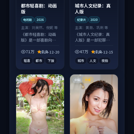
都市轻喜剧：动画
城市人文纪录：真
版
人版
电视剧
2026
纪录片
2020
主演：
刘昊然、倪妮 等
主演：
黄渤、巩俐 等
《都市轻喜剧：动画
《城市人文纪录：真
版》是一部喜剧向电
人版》是一部犯罪向
视剧作品，适合大屏
纪录片作品，口碑持
端观看，细节更丰
续发酵，适合周末一
71万
7.3
47万
7.8
2024-12-20
2024-12-15
富。
口气刷完。
轻喜
都市
下饭
城市
人文
夜拍
英国
中国
4K
热播