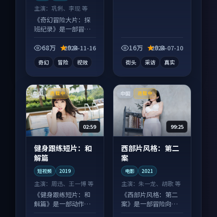
主演：
巩俐、李现 等
《奇幻冒险大片：探
班纪录》是一部冒险
向电影作品，节奏紧
凑信息量大，适合沉
68万
9.8
16万
9.8
2024-11-16
2024-07-10
浸式追看。
奇幻
冒险
视效
街头
采访
真实
中国
中国
连载中
连载中
02:59
99:25
健身跟练短片：和
西部片风格：第二
解篇
案
短视频
2019
电影
2021
主演：
周迅、王一博 等
主演：
朱一龙、胡歌 等
《健身跟练短片：和
《西部片风格：第二
解篇》是一部动作向
案》是一部冒险向电
短视频作品，节奏紧
影作品，口碑持续发