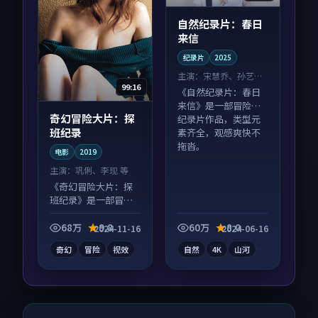
自然纪录片：春日
来信
纪录片
2025
主演：
宋慧乔、孙艺珍
99:16
等
《自然纪录片：春日
来信》是一部冒险向
奇幻冒险大片：探
纪录片作品，类型元
班纪录
素齐全，观感爽快不
拖沓。
电影
2019
主演：
巩俐、李现 等
《奇幻冒险大片：探
班纪录》是一部冒险
向电影作品，节奏紧
凑信息量大，适合沉
68万
9.8
60万
8.0
2024-11-16
2024-06-16
浸式追看。
奇幻
冒险
视效
自然
4K
山河