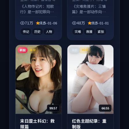
《人物传记片：短歌
《灾难救援片：三镇
行》是一部犯罪向电
篇》是一部动作向电
影作品，片尾彩蛋别
影作品，口碑持续发
错过，字幕区常有惊
酵，适合周末一口气
71万
7.5
48万
9.3
2025-01-06
2025-01-01
喜。
刷完。
传记
历史
人物
灾难
救援
紧张
韩国
英国
高分
HDR
99:57
66:55
末日废土科幻：救
红色主题纪录：重
赎篇
制版