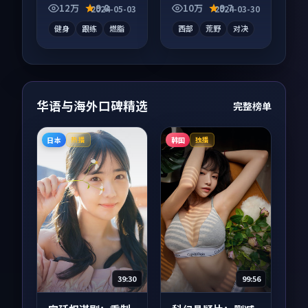
凑信息量大，适合沉
酵，适合周末一口气
12万
9.8
10万
9.7
2024-05-03
2024-03-30
浸式追看。
刷完。
健身
跟练
燃脂
西部
荒野
对决
华语与海外口碑精选
完整榜单
日本
韩国
热播
独播
39:30
99:56