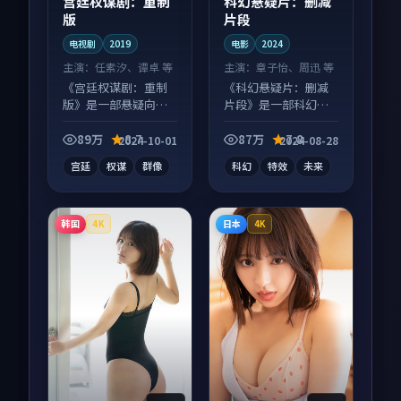
宫廷权谋剧：重制
科幻悬疑片：删减
版
片段
电视剧
2019
电影
2024
主演：
任素汐、谭卓 等
主演：
章子怡、周迅 等
《宫廷权谋剧：重制
《科幻悬疑片：删减
版》是一部悬疑向电
片段》是一部科幻向
视剧作品，适合大屏
电影作品，多线叙事
端观看，细节更丰
并行，细节值得二刷
89万
8.7
87万
7.8
2024-10-01
2024-08-28
富。
回味。
宫廷
权谋
群像
科幻
特效
未来
韩国
日本
4K
4K