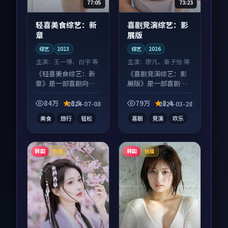
77:05
73:23
轻喜美食综艺：新
喜剧竞演综艺：影
章
展版
综艺
2023
综艺
2026
主演：
王一博、白宇 等
主演：
廖凡、章子怡 等
《轻喜美食综艺：新
《喜剧竞演综艺：影
章》是一部喜剧向综
展版》是一部喜剧向
艺作品，多线叙事并
综艺作品，多线叙事
行，细节值得二刷回
并行，细节值得二刷
84万
8.5
79万
7.4
2024-07-08
2024-03-28
味。
回味。
美食
旅行
轻松
喜剧
竞演
欢乐
韩国
韩国
热播
独播