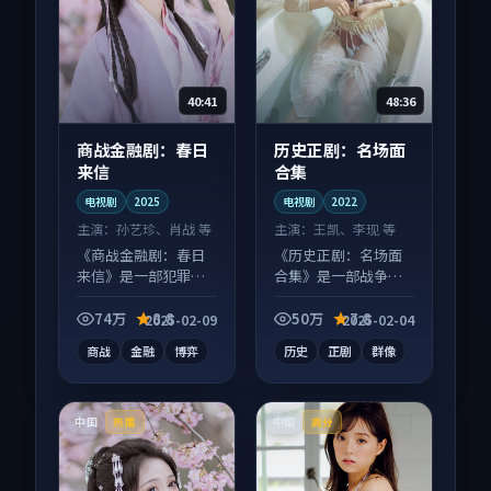
40:41
48:36
商战金融剧：春日
历史正剧：名场面
来信
合集
电视剧
2025
电视剧
2022
主演：
孙艺珍、肖战 等
主演：
王凯、李现 等
《商战金融剧：春日
《历史正剧：名场面
来信》是一部犯罪向
合集》是一部战争向
电视剧作品，以人物
电视剧作品，节奏紧
成长为内核，情感戏
凑信息量大，适合沉
74万
8.8
50万
7.8
2025-02-09
2025-02-04
份扎实。
浸式追看。
商战
金融
博弈
历史
正剧
群像
中国
中国
热播
高分