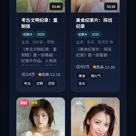
53:40
53:38
考古文明纪录：重
美食纪录片：探班
制版
纪录
纪录片
2026
纪录片
2025
主演：
刘亦菲、堺雅人
主演：
张译、段奕宏 等
等
《考古文明纪录：重
《美食纪录片：探班
制版》是一部悬疑向
纪录》是一部喜剧向
纪录片作品，人物关
纪录片作品，类型元
系层层推进，尾声常
素齐全，观感爽快不
93万
8.2
2024-12-08
有情绪落点。
拖沓。
24万
9.9
2024-12-10
美食
烟火气
考古
文明
历史
舌尖
韩国
英国
独播
连载中