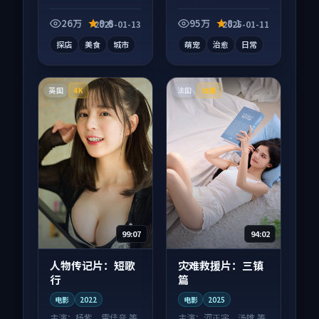
向短视频作品，类型
短视频作品，片尾彩
元素齐全，观感爽快
蛋别错过，字幕区常
26万
9.6
95万
8.1
2025-01-13
2025-01-11
不拖沓。
有惊喜。
探店
美食
城市
萌宠
治愈
日常
英国
法国
4K
独播
99:07
94:02
人物传记片：短歌
灾难救援片：三镇
行
篇
电影
2022
电影
2025
主演：
杨紫、雷佳音 等
主演：
河正宇、汤唯 等