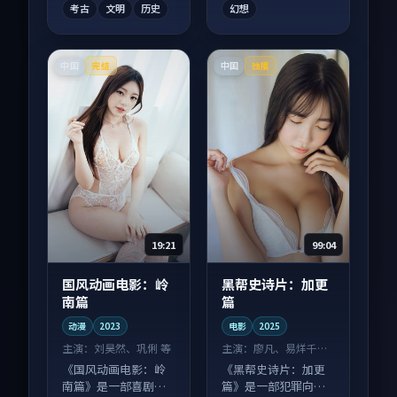
考古
文明
历史
幻想
中国
中国
完结
独播
19:21
99:04
国风动画电影：岭
黑帮史诗片：加更
南篇
篇
动漫
2023
电影
2025
主演：
刘昊然、巩俐 等
主演：
廖凡、易烊千玺
等
《国风动画电影：岭
《黑帮史诗片：加更
南篇》是一部喜剧向
篇》是一部犯罪向电