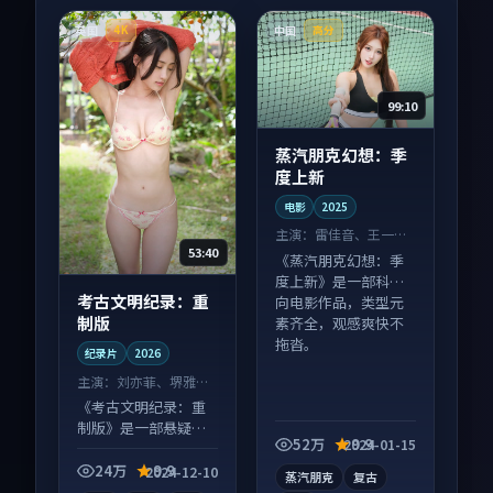
英国
中国
4K
高分
99:10
蒸汽朋克幻想：季
度上新
电影
2025
主演：
雷佳音、王一博
53:40
等
《蒸汽朋克幻想：季
度上新》是一部科幻
考古文明纪录：重
向电影作品，类型元
制版
素齐全，观感爽快不
拖沓。
纪录片
2026
主演：
刘亦菲、堺雅人
等
《考古文明纪录：重
制版》是一部悬疑向
52万
9.9
2024-01-15
纪录片作品，人物关
系层层推进，尾声常
24万
9.9
2024-12-10
蒸汽朋克
复古
有情绪落点。