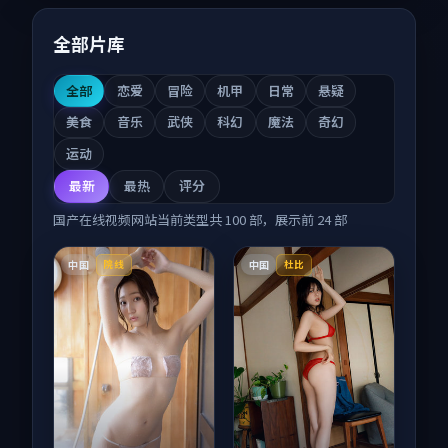
全部片库
全部
恋爱
冒险
机甲
日常
悬疑
美食
音乐
武侠
科幻
魔法
奇幻
运动
最新
最热
评分
国产在线视频网站
当前类型共
100
部，展示前
24
部
中国
中国
院线
杜比