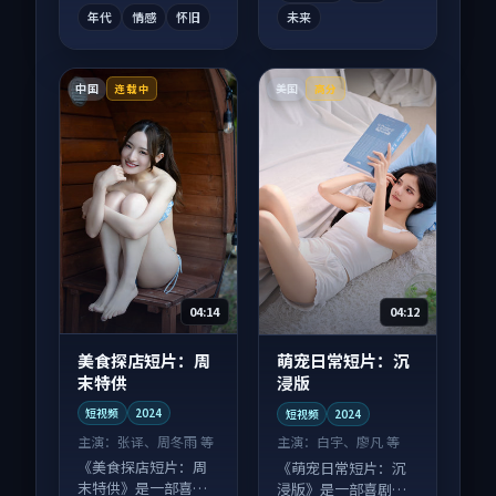
年代
情感
怀旧
未来
中国
美国
连载中
高分
04:14
04:12
美食探店短片：周
萌宠日常短片：沉
末特供
浸版
短视频
2024
短视频
2024
主演：
张译、周冬雨 等
主演：
白宇、廖凡 等
《美食探店短片：周
《萌宠日常短片：沉
末特供》是一部喜剧
浸版》是一部喜剧向