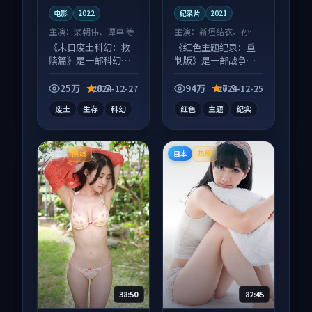
电影
2022
纪录片
2021
主演：
梁朝伟、谭卓 等
主演：
新垣结衣、孙艺
珍 等
《末日废土科幻：救
《红色主题纪录：重
赎篇》是一部科幻向
制版》是一部战争向
电影作品，社区讨论
纪录片作品，片尾彩
度高，适合配弹幕观
蛋别错过，字幕区常
25万
8.7
94万
7.9
2024-12-27
2024-12-25
看。
有惊喜。
废土
生存
科幻
红色
主题
纪实
美国
日本
院线
热播
38:50
82:45