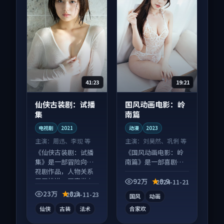
41:23
19:21
仙侠古装剧：试播
国风动画电影：岭
集
南篇
电视剧
2021
动漫
2023
主演：
周迅、李现 等
主演：
刘昊然、巩俐 等
《仙侠古装剧：试播
《国风动画电影：岭
集》是一部冒险向电
南篇》是一部喜剧向
视剧作品，人物关系
动漫作品，口碑持续
层层推进，尾声常有
发酵，适合周末一口
92万
9.9
2024-11-21
情绪落点。
气刷完。
23万
8.3
2024-11-23
国风
动画
仙侠
古装
法术
合家欢