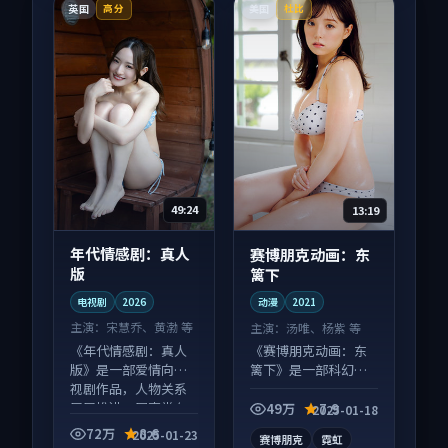
英国
美国
高分
杜比
49:24
13:19
年代情感剧：真人
赛博朋克动画：东
版
篱下
电视剧
2026
动漫
2021
主演：
宋慧乔、黄渤 等
主演：
汤唯、杨紫 等
《年代情感剧：真人
《赛博朋克动画：东
版》是一部爱情向电
篱下》是一部科幻向
视剧作品，人物关系
动漫作品，类型元素
层层推进，尾声常有
齐全，观感爽快不拖
49万
7.9
2025-01-18
情绪落点。
沓。
72万
8.6
2025-01-23
赛博朋克
霓虹