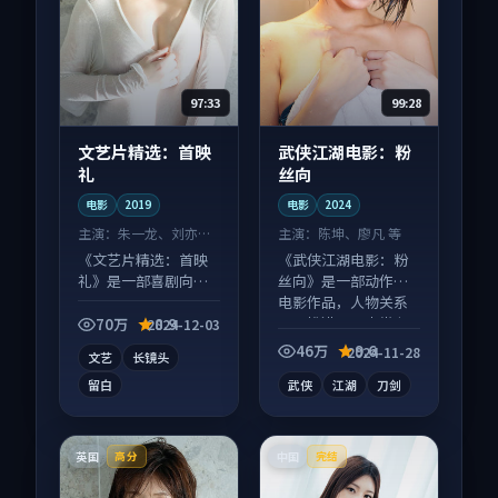
97:33
99:28
文艺片精选：首映
武侠江湖电影：粉
礼
丝向
电影
2019
电影
2024
主演：
朱一龙、刘亦菲
主演：
陈坤、廖凡 等
等
《文艺片精选：首映
《武侠江湖电影：粉
礼》是一部喜剧向电
丝向》是一部动作向
影作品，节奏紧凑信
电影作品，人物关系
息量大，适合沉浸式
层层推进，尾声常有
70万
8.9
2024-12-03
追看。
情绪落点。
46万
9.6
2024-11-28
文艺
长镜头
留白
武侠
江湖
刀剑
英国
中国
高分
完结