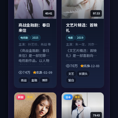
40:41
97:33
商战金融剧：春日
文艺片精选：首映
来信
礼
电视剧
2025
电影
2019
主演：
孙艺珍、肖战 等
主演：
朱一龙、刘亦菲
等
《商战金融剧：春日
《文艺片精选：首映
来信》是一部犯罪向
礼》是一部喜剧向电
电视剧作品，以人物
影作品，节奏紧凑信
成长为内核，情感戏
息量大，适合沉浸式
70万
8.9
2024-12-03
份扎实。
追看。
74万
8.8
2025-02-09
文艺
长镜头
商战
金融
博弈
留白
韩国
日本
院线
臻彩
79:43