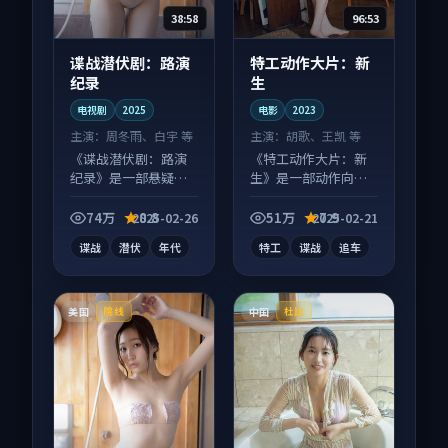
38:58
96:53
谍战潜伏剧：路演
特工动作大片：新
纪录
生
电视剧
2025
电影
2023
主演：
周冬雨、白宇 等
主演：
胡歌、王凯 等
《谍战潜伏剧：路演
《特工动作大片：新
纪录》是一部悬疑向
生》是一部动作向电
电视剧作品，适合大
影作品，人物关系层
屏端观看，细节更丰
层推进，尾声常有情
74万
8.8
51万
7.9
2025-02-26
2025-02-21
富。
绪落点。
谍战
潜伏
年代
特工
谍战
追车
美国
中国
院线
杜比