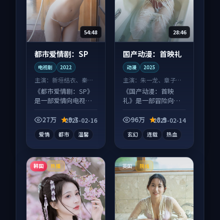
54:48
28:46
都市爱情剧：SP
国产动漫：首映礼
电视剧
2022
动漫
2025
主演：
新垣结衣、秦昊
主演：
朱一龙、章子怡
等
等
《都市爱情剧：SP》
《国产动漫：首映
是一部爱情向电视剧
礼》是一部冒险向动
作品，多线叙事并
漫作品，以人物成长
行，细节值得二刷回
为内核，情感戏份扎
27万
9.7
96万
8.9
2025-02-16
2025-02-14
味。
实。
爱情
都市
温馨
玄幻
连载
热血
韩国
英国
热播
院线