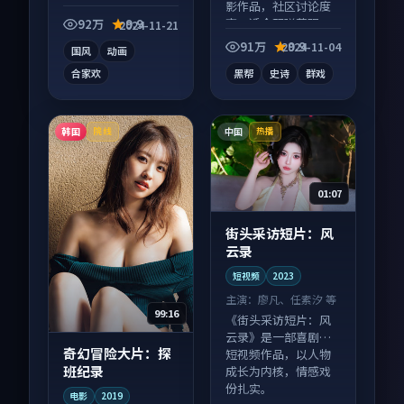
动漫作品，口碑持续
影作品，社区讨论度
发酵，适合周末一口
高，适合配弹幕观
92万
9.9
2024-11-21
气刷完。
看。
91万
9.9
2024-11-04
国风
动画
合家欢
黑帮
史诗
群戏
韩国
中国
院线
热播
01:07
街头采访短片：风
云录
短视频
2023
主演：
廖凡、任素汐 等
99:16
《街头采访短片：风
云录》是一部喜剧向
奇幻冒险大片：探
短视频作品，以人物
班纪录
成长为内核，情感戏
份扎实。
电影
2019