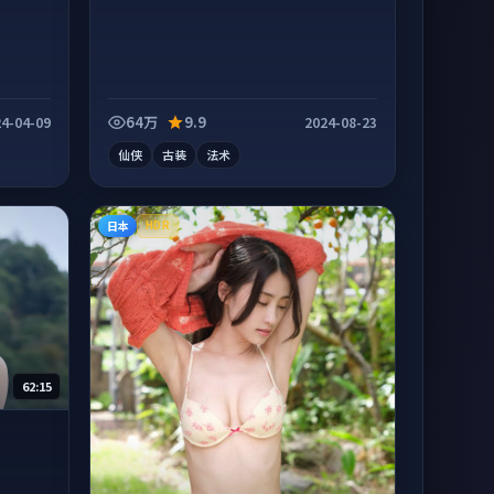
64万
9.9
4-04-09
2024-08-23
仙侠
古装
法术
日本
HDR
62:15