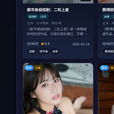
都市悬疑短剧：二轮上星
赛博朋
短视频
2025
动漫
主演：
长泽雅美、黄渤 等
主演：
《都市悬疑短剧：二轮上星》是一部悬疑
《赛博
向短视频作品，片尾彩蛋别错过，字幕区
漫作品
常有惊喜。
味。
96万
9.9
96万
2025-02-14
短剧
快节奏
反转
赛博朋
日本
日本
热播
院