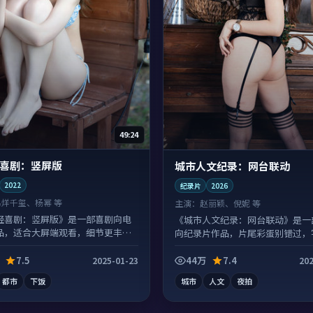
49:24
喜剧：竖屏版
城市人文纪录：网台联动
2022
纪录片
2026
易烊千玺、杨幂 等
主演：
赵丽颖、倪妮 等
轻喜剧：竖屏版》是一部喜剧向电
《城市人文纪录：网台联动》是一
品，适合大屏端观看，细节更丰
向纪录片作品，片尾彩蛋别错过，
常有惊喜。
7.5
44万
7.4
2025-01-23
202
都市
下饭
城市
人文
夜拍