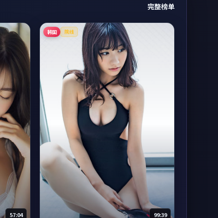
完整榜单
韩国
院线
57:04
99:39