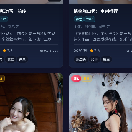
克动画：前传
搞笑脱口秀：主创推荐
2022
综艺
2026
肖战、廖凡 等
主演：
刘亦菲、周迅 等
朋克动画：前传》是一部科幻向动
《搞笑脱口秀：主创推荐》是一部
，多线叙事并行，细节值得二刷回
综艺作品，画面质感在线，配乐与
合度高。
7.3
91万
7.5
2025-01-28
202
克
霓虹
未来
脱口秀
段子
解压
韩国
线
臻彩