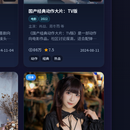
国产经典动作大片：TV版
电影
2022
主演：
肖战、周冬雨 等
喜剧向
《国产经典动作大片：TV版》是一部动作
镜头配
向电影作品，社区讨论度高，适合配弹幕
观看。
86万
7.5
4-11-04
2024-08-11
动作
经典
热血
日本
杜比