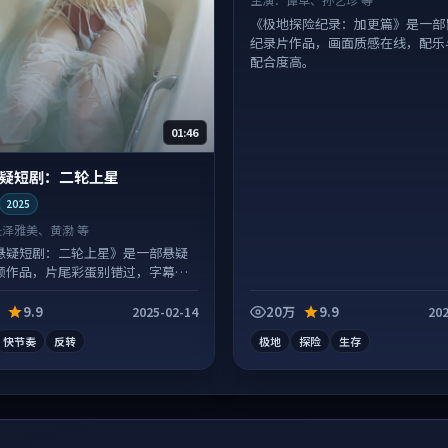
《极地探险纪录：加更篇》是一部
纪录片作品，画面质感在线，配乐
配合度高。
01:46
疑短剧：二轮上星
2025
长泽雅美、黄渤 等
悬疑短剧：二轮上星》是一部悬疑
频作品，片尾彩蛋别错过，字幕区
喜。
9.9
20万
9.9
2025-02-14
202
快节奏
反转
极地
探险
生存