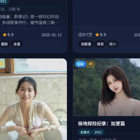
2022
周迅、沈腾 等
动画番：群像记》是一部科幻向动
，多线叙事并行，细节值得二刷回
9.9
57万
9.9
2025-01-11
202
番剧
追番
泡面番
搞笑
短小
日本
播
4K
极地探险纪录：加更篇
纪录片
2021
主演：
谭卓、孙艺珍 等