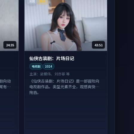
法国
高分
24:35
43:51
仙侠古装剧：片场日记
电视剧
2024
主演：
梁朝伟、刘亦菲 等
剧向动
《仙侠古装剧：片场日记》是一部冒险向
常有惊
电视剧作品，类型元素齐全，观感爽快不
拖沓。