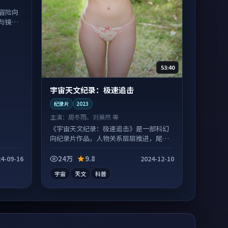
冒险向
与镜头
53:40
宇宙天文纪录：极速追击
纪录片
2023
主演：
周冬雨、刘昊然 等
《宇宙天文纪录：极速追击》是一部科幻
向纪录片作品，人物关系层层推进，尾声
常有情绪落点。
24万
9.8
4-09-16
2024-12-10
宇宙
天文
科普