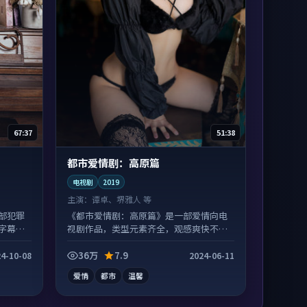
67:37
51:38
都市爱情剧：高原篇
电视剧
2019
主演：
谭卓、堺雅人 等
部犯罪
《都市爱情剧：高原篇》是一部爱情向电
字幕区
视剧作品，类型元素齐全，观感爽快不拖
沓。
36万
7.9
4-10-08
2024-06-11
爱情
都市
温馨