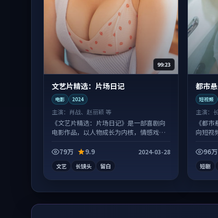
99:23
文艺片精选：片场日记
都市悬
电影
2024
短视频
主演：
肖战、赵丽颖 等
主演：
《文艺片精选：片场日记》是一部喜剧向
《都市
电影作品，以人物成长为内核，情感戏份
向短视
扎实。
常有惊
79万
9.9
96万
2024-03-28
文艺
长镜头
留白
短剧