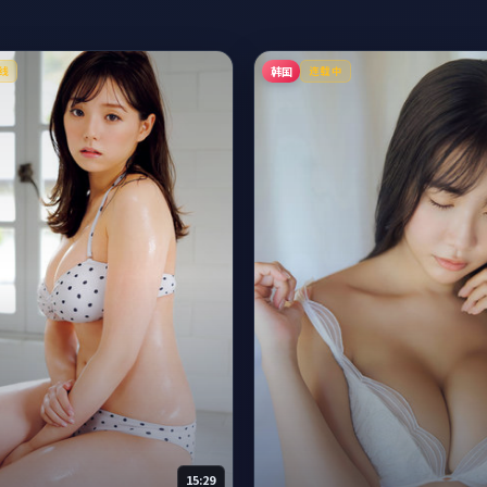
韩国
线
连载中
15:29