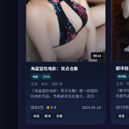
99:14
都市轻
海盗冒险电影：笑点合集
电视剧
电影
2026
主演：
主演：
谭卓、倪妮 等
《都市
《海盗冒险电影：笑点合集》是一部冒险
视剧作
向电影作品，节奏紧凑信息量大，适合沉
富。
浸式追看。
82万
9.6
73万
2024-05-18
海盗
航海
宝藏
轻喜