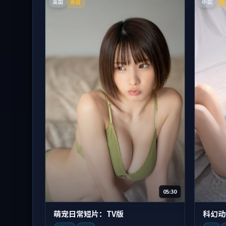
英国
中国
完结
院
05:30
萌宠日常短片：TV版
科幻动