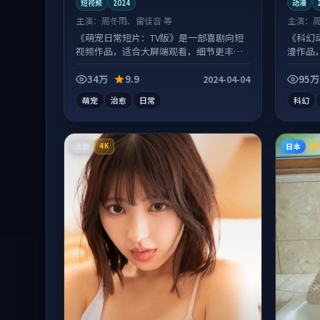
短视频
2024
动漫
主演：
周冬雨、雷佳音 等
主演：
《萌宠日常短片：TV版》是一部喜剧向短
《科幻
视频作品，适合大屏端观看，细节更丰
漫作品
富。
味。
34万
9.9
95万
2024-04-04
萌宠
治愈
日常
科幻
法国
日本
4K
独