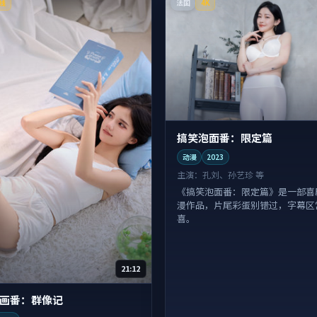
法国
线
4K
搞笑泡面番：限定篇
动漫
2023
主演：
孔刘、孙艺珍 等
《搞笑泡面番：限定篇》是一部喜
漫作品，片尾彩蛋别错过，字幕区
喜。
21:12
画番：群像记