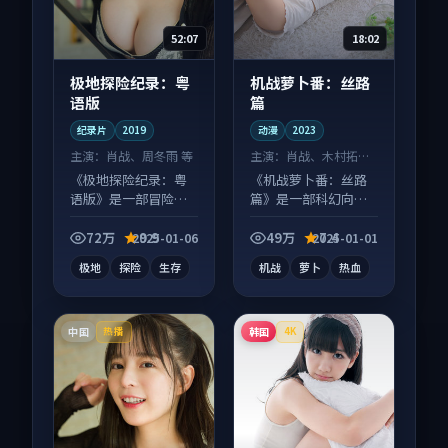
52:07
18:02
极地探险纪录：粤
机战萝卜番：丝路
语版
篇
纪录片
2019
动漫
2023
主演：
肖战、周冬雨 等
主演：
肖战、木村拓哉
等
《极地探险纪录：粤
《机战萝卜番：丝路
语版》是一部冒险向
篇》是一部科幻向动
纪录片作品，类型元
漫作品，人物关系层
素齐全，观感爽快不
层推进，尾声常有情
72万
9.9
49万
7.4
2025-01-06
2025-01-01
拖沓。
绪落点。
极地
探险
生存
机战
萝卜
热血
中国
韩国
热播
4K