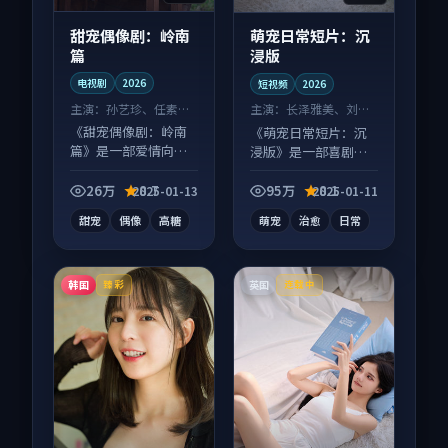
甜宠偶像剧：岭南
萌宠日常短片：沉
篇
浸版
电视剧
2026
短视频
2026
主演：
孙艺珍、任素汐
主演：
长泽雅美、刘昊
等
然 等
《甜宠偶像剧：岭南
《萌宠日常短片：沉
篇》是一部爱情向电
浸版》是一部喜剧向
视剧作品，社区讨论
短视频作品，口碑持
度高，适合配弹幕观
续发酵，适合周末一
26万
8.7
95万
8.1
2025-01-13
2025-01-11
看。
口气刷完。
甜宠
偶像
高糖
萌宠
治愈
日常
韩国
英国
臻彩
连载中