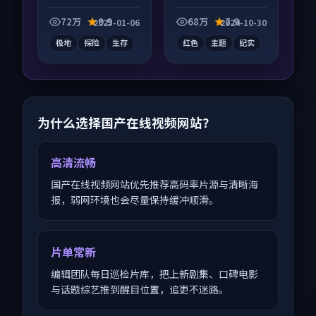
录片作品，节奏紧凑
纪录片作品，类型元
信息量大，适合沉浸
素齐全，观感爽快不
72万
9.9
68万
7.9
2025-01-06
2024-10-30
式追看。
拖沓。
极地
探险
生存
红色
主题
纪实
为什么选择国产在线视频网站？
高清流畅
国产在线视频网站优先推荐高码率片源与清晰海
报，弱网环境也会尽量保持缓冲顺滑。
片单常新
编辑团队每日巡检片库，把上新剧集、口碑电影
与话题综艺推到醒目位置，追更不迷路。