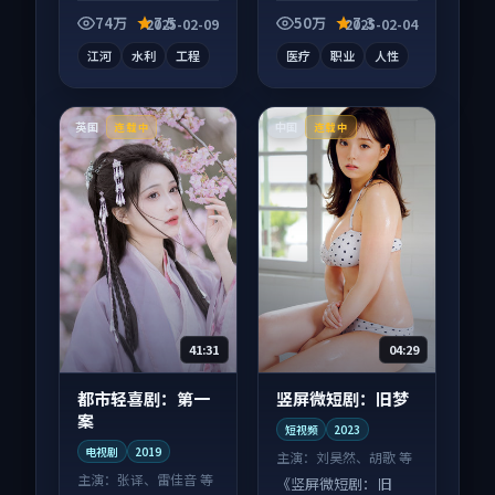
纪录片作品，画面质
视剧作品，人物关系
感在线，配乐与镜头
层层推进，尾声常有
74万
7.5
50万
7.3
2025-02-09
2025-02-04
配合度高。
情绪落点。
江河
水利
工程
医疗
职业
人性
英国
中国
连载中
连载中
41:31
04:29
都市轻喜剧：第一
竖屏微短剧：旧梦
案
短视频
2023
电视剧
2019
主演：
刘昊然、胡歌 等
主演：
张译、雷佳音 等
《竖屏微短剧：旧