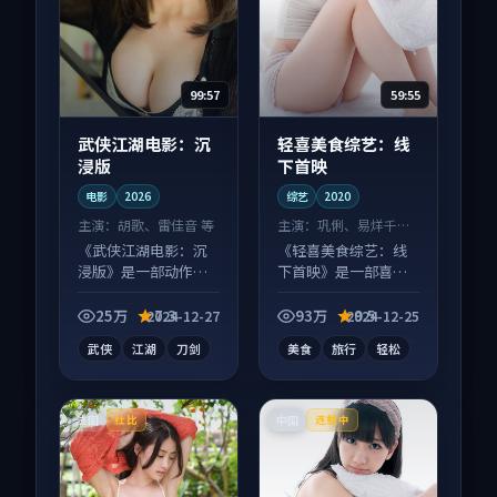
99:57
59:55
武侠江湖电影：沉
轻喜美食综艺：线
浸版
下首映
电影
2026
综艺
2020
主演：
胡歌、雷佳音 等
主演：
巩俐、易烊千玺
等
《武侠江湖电影：沉
《轻喜美食综艺：线
浸版》是一部动作向
下首映》是一部喜剧
电影作品，多线叙事
向综艺作品，多线叙
并行，细节值得二刷
事并行，细节值得二
25万
7.3
93万
9.5
2024-12-27
2024-12-25
回味。
刷回味。
武侠
江湖
刀剑
美食
旅行
轻松
法国
中国
杜比
连载中