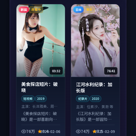
韩国
日本
连载中
臻彩
03:32
76:41
美食探店短片：破
江河水利纪录：加
晓
长版
短视频
2019
纪录片
2020
主演：
长泽雅美、周冬
主演：
任素汐、黄渤 等
雨 等
《美食探店短片：破
《江河水利纪录：加
晓》是一部喜剧向短
长版》是一部冒险向
视频作品，社区讨论
纪录片作品，画面质
度高，适合配弹幕观
感在线，配乐与镜头
76万
9.4
74万
7.5
2024-02-06
2025-02-09