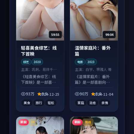
59:55
99:04
轻喜美食综艺：线
温情家庭片：番外
下首映
篇
综艺
2020
电影
2023
主演：
巩俐、易烊千玺
主演：
白宇、堺雅人 等
等
《轻喜美食综艺：线
《温情家庭片：番外
下首映》是一部喜剧
篇》是一部喜剧向电
向综艺作品，多线叙
影作品，画面质感在
事并行，细节值得二
线，配乐与镜头配合
93万
9.5
90万
8.8
2024-12-25
2024-11-04
刷回味。
度高。
美食
旅行
轻松
家庭
治愈
亲情
韩国
韩国
4K
院线