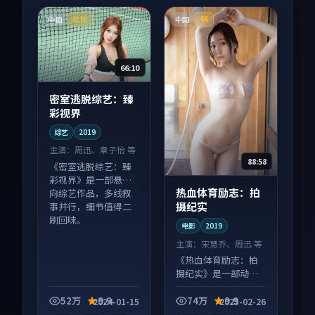
中国
中国
杜比
4K
66:10
密室逃脱综艺：臻
彩视界
综艺
2019
主演：
周迅、章子怡 等
88:58
《密室逃脱综艺：臻
彩视界》是一部悬疑
热血体育励志：拍
向综艺作品，多线叙
摄纪实
事并行，细节值得二
刷回味。
电影
2019
主演：
宋慧乔、周迅 等
《热血体育励志：拍
摄纪实》是一部动作
向电影作品，社区讨
论度高，适合配弹幕
52万
9.9
74万
9.9
2024-01-15
2025-02-26
观看。