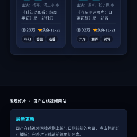
主演：
杨幂、河正宇 等
主演：
谭卓、张子枫 等
《科幻动画番：编剧
《汽车测评短片：日
手记》是一部科幻向
更花絮》是一部冒险
动漫作品，节奏紧凑
向短视频作品，口碑
信息量大，适合沉浸
持续发酵，适合周末
23万
7.8
92万
8.4
2024-11-23
2024-11-21
式追看。
一口气刷完。
科幻
番剧
追番
汽车
测评
试驾
发现好片 · 国产在线视频网站
最新更新
国产在线视频网站近期上架与日期较新的片目，点击标题即
可播放；完整时间线请前往更新列表。