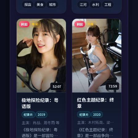
看。
配合度高。
探店
美食
城市
江河
水利
工程
韩国
韩国
臻彩
热播
72:59
52:07
红色主题纪录：终
极地探险纪录：粤
章
语版
纪录片
2020
纪录片
2019
主演：
木村拓哉、梁朝
主演：
肖战、周冬雨 等
伟 等
《红色主题纪录：终
《极地探险纪录：粤
章》是一部战争向纪
语版》是一部冒险向