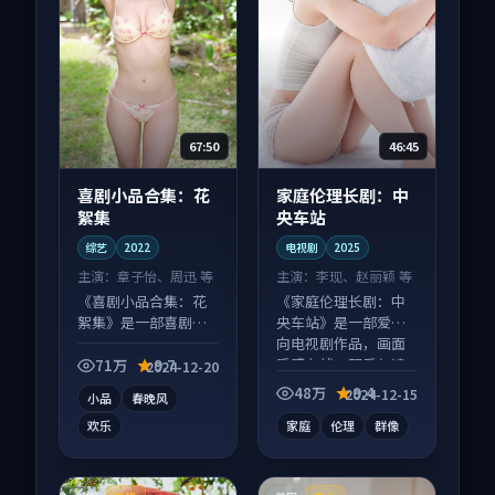
67:50
46:45
喜剧小品合集：花
家庭伦理长剧：中
絮集
央车站
综艺
2022
电视剧
2025
主演：
章子怡、周迅 等
主演：
李现、赵丽颖 等
《喜剧小品合集：花
《家庭伦理长剧：中
絮集》是一部喜剧向
央车站》是一部爱情
综艺作品，社区讨论
向电视剧作品，画面
度高，适合配弹幕观
质感在线，配乐与镜
71万
9.7
2024-12-20
看。
头配合度高。
48万
9.4
2024-12-15
小品
春晚风
欢乐
家庭
伦理
群像