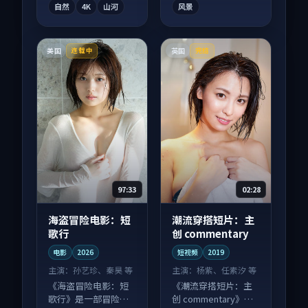
自然
4K
山河
风景
美国
英国
连载中
完结
97:33
02:28
海盗冒险电影：短
潮流穿搭短片：主
歌行
创 commentary
电影
2026
短视频
2019
主演：
孙艺珍、秦昊 等
主演：
杨紫、任素汐 等
《海盗冒险电影：短
《潮流穿搭短片：主
歌行》是一部冒险向
创 commentary》是