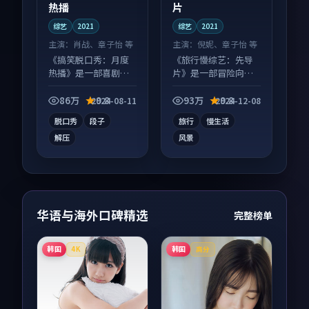
热播
片
综艺
2021
综艺
2021
主演：
肖战、章子怡 等
主演：
倪妮、章子怡 等
《搞笑脱口秀：月度
《旅行慢综艺：先导
热播》是一部喜剧向
片》是一部冒险向综
综艺作品，多线叙事
艺作品，类型元素齐
并行，细节值得二刷
全，观感爽快不拖
86万
9.8
93万
9.8
2024-08-11
2024-12-08
回味。
沓。
脱口秀
段子
旅行
慢生活
解压
风景
华语与海外口碑精选
完整榜单
韩国
韩国
4K
高分