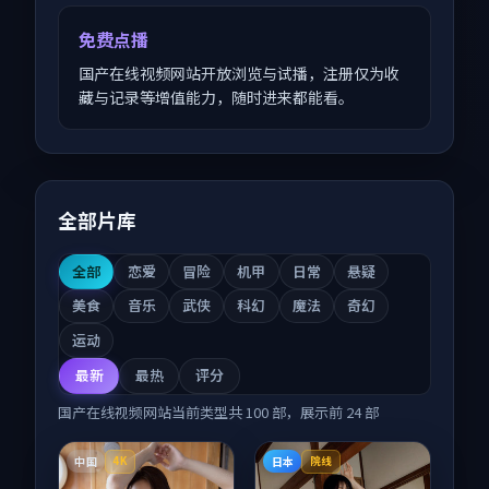
免费点播
国产在线视频网站开放浏览与试播，注册仅为收
藏与记录等增值能力，随时进来都能看。
全部片库
全部
恋爱
冒险
机甲
日常
悬疑
美食
音乐
武侠
科幻
魔法
奇幻
运动
最新
最热
评分
国产在线视频网站
当前类型共
100
部，展示前
24
部
中国
日本
4K
院线