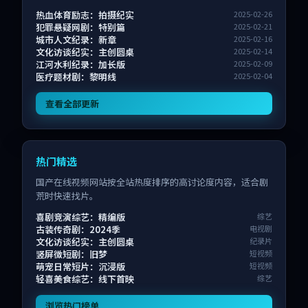
热血体育励志：拍摄纪实
2025-02-26
犯罪悬疑网剧：特别篇
2025-02-21
城市人文纪录：新章
2025-02-16
文化访谈纪实：主创圆桌
2025-02-14
江河水利纪录：加长版
2025-02-09
医疗题材剧：黎明线
2025-02-04
查看全部更新
热门精选
国产在线视频网站按全站热度排序的高讨论度内容，适合剧
荒时快速找片。
喜剧竞演综艺：精编版
综艺
古装传奇剧：2024季
电视剧
文化访谈纪实：主创圆桌
纪录片
竖屏微短剧：旧梦
短视频
萌宠日常短片：沉浸版
短视频
轻喜美食综艺：线下首映
综艺
浏览热门榜单