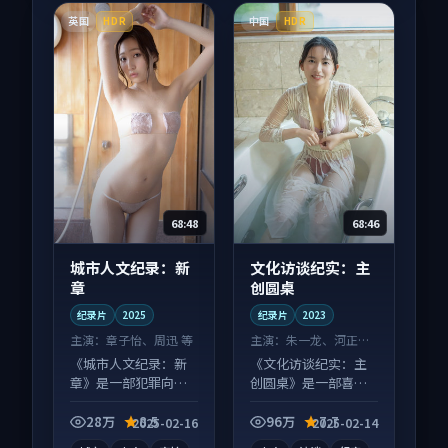
英国
中国
HDR
HDR
68:48
68:46
城市人文纪录：新
文化访谈纪实：主
章
创圆桌
纪录片
2025
纪录片
2023
主演：
章子怡、周迅 等
主演：
朱一龙、河正宇
等
《城市人文纪录：新
《文化访谈纪实：主
章》是一部犯罪向纪
创圆桌》是一部喜剧
录片作品，类型元素
向纪录片作品，类型
齐全，观感爽快不拖
元素齐全，观感爽快
28万
8.5
96万
7.7
2025-02-16
2025-02-14
沓。
不拖沓。