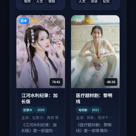
城市
人文
夜拍
人文
访谈
纪实
日本
法国
臻彩
完结
76:41
48:36
江河水利纪录：加
医疗题材剧：黎明
长版
线
纪录片
2020
电视剧
2021
主演：
任素汐、黄渤 等
主演：
杨紫、易烊千玺
等
《江河水利纪录：加
《医疗题材剧：黎明
长版》是一部冒险向
线》是一部爱情向电