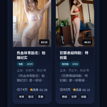
88:58
46:53
热血体育励志：拍
犯罪悬疑网剧：特
摄纪实
别篇
电影
2019
电视剧
2026
主演：
宋慧乔、周迅 等
主演：
河正宇、肖战 等
《热血体育励志：拍
《犯罪悬疑网剧：特
摄纪实》是一部动作
别篇》是一部悬疑向
向电影作品，社区讨
电视剧作品，适合大
论度高，适合配弹幕
屏端观看，细节更丰
74万
9.9
50万
7.2
2025-02-26
2025-02-21
观看。
富。
体育
励志
青春
悬疑
犯罪
烧脑