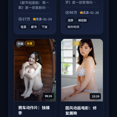
梦》是一部爱情向短
《都市轻喜剧：第一
视频作品，多线叙事
案》是一部喜剧向电
并行，细节值得二刷
视剧作品，适合大屏
95万
8.2
2025-01-28
回味。
端观看，细节更丰
27万
8.2
2025-01-30
竖屏
微短剧
富。
轻喜
都市
下饭
碎片时间
中国
法国
独播
完结
99:24
13:19
赛车动作片：独播
国风动画电影：修
季
复展映