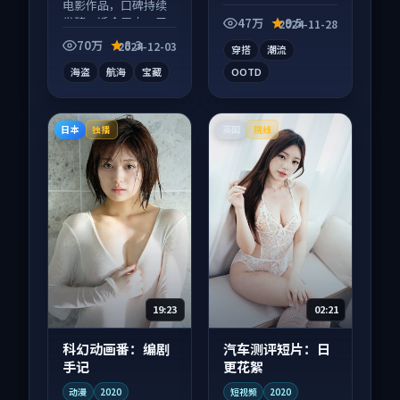
电影作品，口碑持续
一部爱情向短视频作
发酵，适合周末一口
品，片尾彩蛋别错
47万
9.5
2024-11-28
气刷完。
过，字幕区常有惊
70万
8.3
2024-12-03
穿搭
潮流
喜。
海盗
航海
宝藏
OOTD
日本
英国
独播
院线
19:23
02:21
科幻动画番：编剧
汽车测评短片：日
手记
更花絮
动漫
2020
短视频
2020