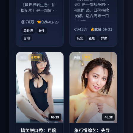
等
录》是一部战争向电
《异世界转生番：拍
视剧作品，口碑持续
摄纪实》是一部冒险
发酵，适合周末一口
向动漫作品，适合大
气刷完。
屏端观看，细节更丰
78万
9.9
2024-02-23
富。
43万
9.8
2024-09-21
异世界
转生
冒险
历史
正剧
群像
英国
美国
连载中
高分
66:39
46:38
搞笑脱口秀：月度
旅行慢综艺：先导