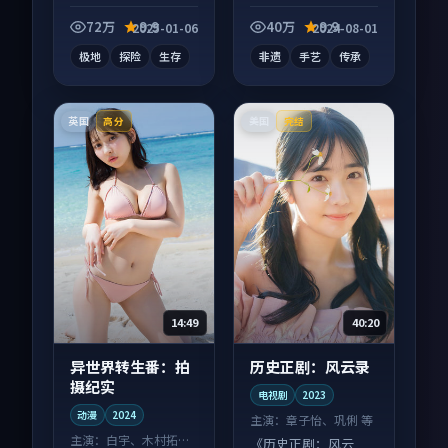
纪录片作品，类型元
纪录片作品，社区讨
素齐全，观感爽快不
论度高，适合配弹幕
72万
9.9
40万
9.9
2025-01-06
2024-08-01
拖沓。
观看。
极地
探险
生存
非遗
手艺
传承
英国
美国
高分
完结
14:49
40:20
异世界转生番：拍
历史正剧：风云录
摄纪实
电视剧
2023
动漫
2024
主演：
章子怡、巩俐 等
主演：
白宇、木村拓哉
《历史正剧：风云