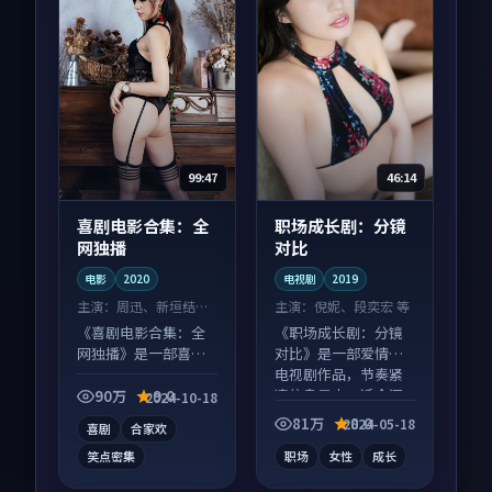
99:47
46:14
喜剧电影合集：全
职场成长剧：分镜
网独播
对比
电影
2020
电视剧
2019
主演：
周迅、新垣结衣
主演：
倪妮、段奕宏 等
等
《喜剧电影合集：全
《职场成长剧：分镜
网独播》是一部喜剧
对比》是一部爱情向
向电影作品，画面质
电视剧作品，节奏紧
感在线，配乐与镜头
凑信息量大，适合沉
90万
9.0
2024-10-18
配合度高。
浸式追看。
81万
8.0
2024-05-18
喜剧
合家欢
笑点密集
职场
女性
成长