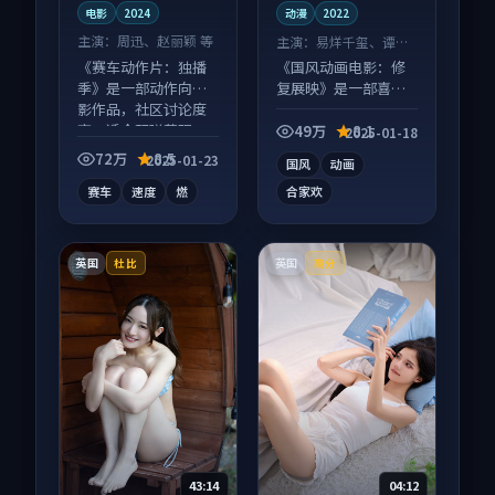
电影
2024
动漫
2022
主演：
周迅、赵丽颖 等
主演：
易烊千玺、谭卓
等
《赛车动作片：独播
《国风动画电影：修
季》是一部动作向电
复展映》是一部喜剧
影作品，社区讨论度
向动漫作品，画面质
高，适合配弹幕观
感在线，配乐与镜头
49万
8.1
2025-01-18
看。
配合度高。
72万
8.5
2025-01-23
国风
动画
赛车
速度
燃
合家欢
英国
英国
杜比
高分
43:14
04:12