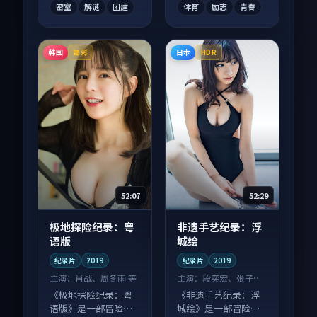
密室
解谜
团建
体育
励志
青春
韩国
日本
臻彩
HDR
52:07
52:29
极地探险纪录：粤
非遗手艺纪录：浮
语版
城绘
纪录片
2019
纪录片
2019
主演：
肖战、周冬雨 等
主演：
段奕宏、张子枫
等
《极地探险纪录：粤
《非遗手艺纪录：浮
语版》是一部冒险向
城绘》是一部冒险向