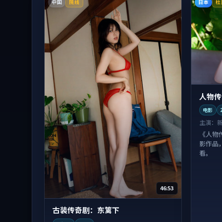
中国
日本
院线
杜
人物传
电影
主演：
《人物
影作品
看。
46:53
古装传奇剧：东篱下