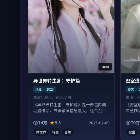
18:41
异世界转生番：守护篇
密室逃
动漫
2023
综艺
主演：
廖凡、孙艺珍 等
主演：
《异世界转生番：守护篇》是一部冒险向
《密室
动漫作品，节奏紧凑信息量大，适合沉浸
综艺作
式追看。
情绪落
74万
9.5
70万
2025-02-09
异世界
转生
冒险
密室