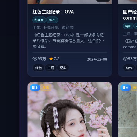
红色主题纪录：OVA
国产经
comm
纪录片
2023
电影
主演：
长泽雅美、倪妮 等
主演：
《红色主题纪录：OVA》是一部战争向纪
录片作品，节奏紧凑信息量大，适合沉浸
《国产
式追看。
comm
多线叙
93万
7.8
93万
2024-12-08
红色
主题
纪实
动作
日本
日本
热播
热