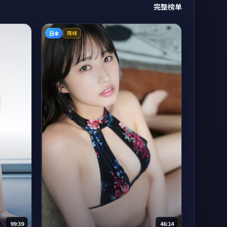
完整榜单
日本
院线
99:39
46:14