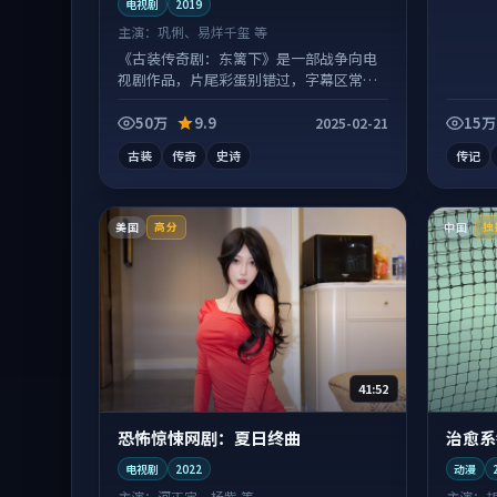
电视剧
2019
主演：
巩俐、易烊千玺 等
《古装传奇剧：东篱下》是一部战争向电
视剧作品，片尾彩蛋别错过，字幕区常有
惊喜。
50万
9.9
15万
2025-02-21
古装
传奇
史诗
传记
美国
中国
高分
独
41:52
恐怖惊悚网剧：夏日终曲
治愈系
电视剧
2022
动漫
主演：
河正宇、杨紫 等
主演：