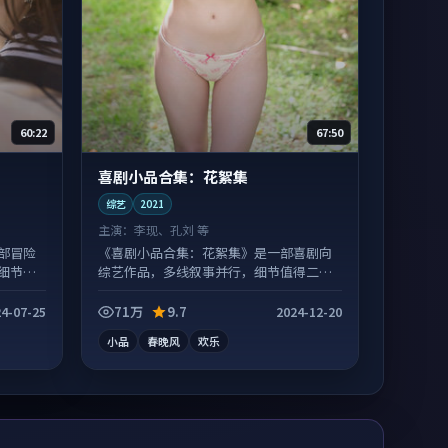
60:22
67:50
喜剧小品合集：花絮集
综艺
2021
主演：
李现、孔刘 等
部冒险
《喜剧小品合集：花絮集》是一部喜剧向
细节更
综艺作品，多线叙事并行，细节值得二刷
回味。
71万
9.7
4-07-25
2024-12-20
小品
春晚风
欢乐