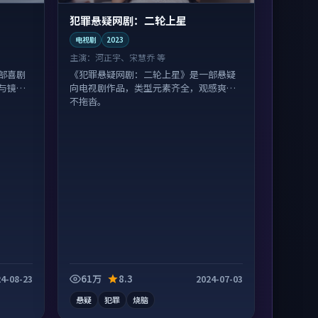
犯罪悬疑网剧：二轮上星
电视剧
2023
主演：
河正宇、宋慧乔 等
部喜剧
《犯罪悬疑网剧：二轮上星》是一部悬疑
与镜头
向电视剧作品，类型元素齐全，观感爽快
不拖沓。
61万
8.3
4-08-23
2024-07-03
悬疑
犯罪
烧脑