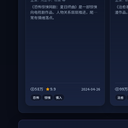
《恐怖惊悚网剧：夏日终曲》是一部惊悚
《治愈
向电视剧作品，人物关系层层推进，尾声
漫作品
常有情绪落点。
58万
9.9
99万
2024-04-26
恐怖
惊悚
慎入
治愈