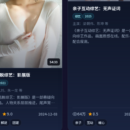
亲子互动综艺：无声证词
综艺
2025
主演：
梁朝伟、陈坤 等
《亲子互动综艺：无声证词》是一
向综艺作品，画面质感在线，配乐
配合度高。
54:33
脱综艺：影展版
2021
孔刘、朱一龙 等
逃脱综艺：影展版》是一部悬疑向
品，人物关系层层推进，尾声常有
点。
9.0
64万
8.5
2024-12-03
202
解谜
团建
亲子
互动
暖心