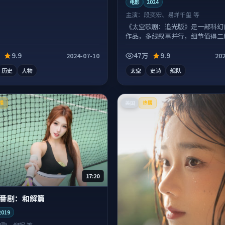
电影
2024
主演：
段奕宏、易烊千玺 等
《太空歌剧：追光版》是一部科幻
作品，多线叙事并行，细节值得二
味。
9.9
47万
9.9
2024-07-10
202
历史
人物
太空
史诗
舰队
美国
播
热播
17:20
番剧：和解篇
2019
胡歌、倪妮 等