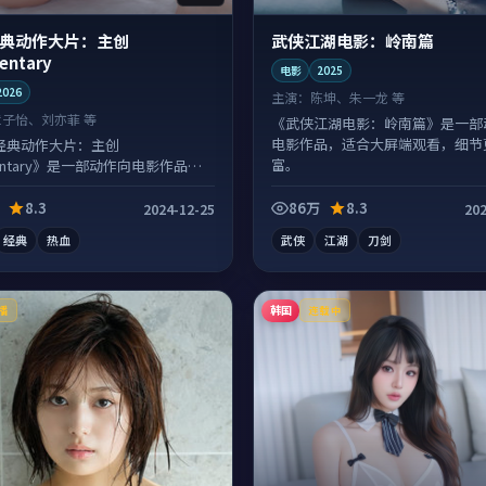
典动作大片：主创
武侠江湖电影：岭南篇
entary
电影
2025
2026
主演：
陈坤、朱一龙 等
章子怡、刘亦菲 等
《武侠江湖电影：岭南篇》是一部
电影作品，适合大屏端观看，细节
经典动作大片：主创
富。
entary》是一部动作向电影作品，
事并行，细节值得二刷回味。
8.3
86万
8.3
2024-12-25
202
经典
热血
武侠
江湖
刀剑
韩国
播
连载中