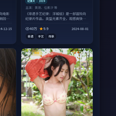
纪录片
2019
主演：
黄渤、任素汐 等
向电影
《非遗手艺纪录：浮城绘》是一部冒险向
刷回
纪录片作品，类型元素齐全，观感爽快不
拖沓。
40万
9.9
4-12-15
2024-08-01
非遗
手艺
传承
英国
完结