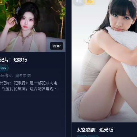
中国
比
高分
99:07
记片：短歌行
2025
新垣结衣、周冬雨 等
传记片：短歌行》是一部犯罪向电
，社区讨论度高，适合配弹幕观
太空歌剧：追光版