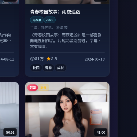
青春校园故事：雨夜追凶
电视剧
2020
主演：
孙艺珍、张译 等
动作向
《青春校园故事：雨夜追凶》是一部喜剧
更丰
向电视剧作品，片尾彩蛋别错过，字幕区
常有惊喜。
81万
8.5
4-08-11
2024-05-18
校园
青春
成长
韩国
高分
50:51
41:00