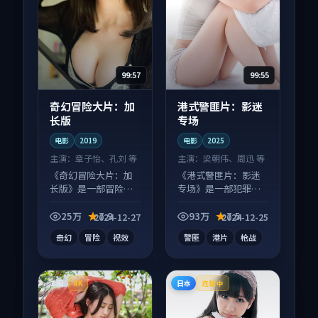
99:57
99:55
奇幻冒险大片：加
港式警匪片：影迷
长版
专场
电影
2019
电影
2025
主演：
章子怡、孔刘 等
主演：
梁朝伟、周迅 等
《奇幻冒险大片：加
《港式警匪片：影迷
长版》是一部冒险向
专场》是一部犯罪向
电影作品，适合大屏
电影作品，多线叙事
端观看，细节更丰
并行，细节值得二刷
25万
7.9
93万
7.5
2024-12-27
2024-12-25
富。
回味。
奇幻
冒险
视效
警匪
港片
枪战
法国
日本
4K
连载中