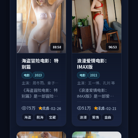
88:58
96:53
海盗冒险电影：特
浪漫爱情电影：
别篇
IMAX版
电影
2023
电影
2021
主演：
周冬雨、章子怡
主演：
王一博、孔刘 等
等
《海盗冒险电影：特
《浪漫爱情电影：
别篇》是一部冒险向
IMAX版》是一部爱情
电影作品，类型元素
向电影作品，以人物
齐全，观感爽快不拖
成长为内核，情感戏
75万
8.8
51万
7.8
2025-02-26
2025-02-21
沓。
份扎实。
海盗
航海
宝藏
浪漫
爱情
金曲
中国
中国
热播
杜比