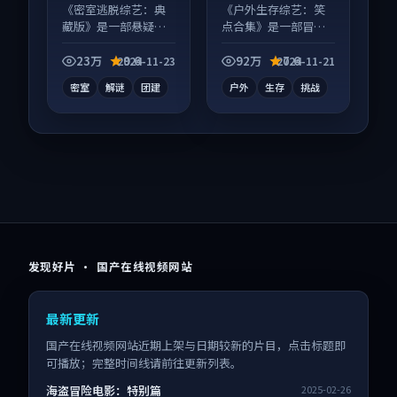
颖 等
《密室逃脱综艺：典
《户外生存综艺：笑
藏版》是一部悬疑向
点合集》是一部冒险
综艺作品，口碑持续
向综艺作品，以人物
发酵，适合周末一口
成长为内核，情感戏
23万
9.6
92万
7.6
2024-11-23
2024-11-21
气刷完。
份扎实。
密室
解谜
团建
户外
生存
挑战
发现好片 · 国产在线视频网站
最新更新
国产在线视频网站近期上架与日期较新的片目，点击标题即
可播放；完整时间线请前往更新列表。
海盗冒险电影：特别篇
2025-02-26