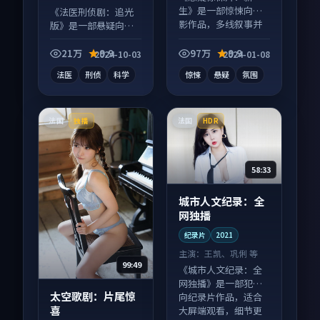
生》是一部惊悚向电
《法医刑侦剧：追光
影作品，多线叙事并
版》是一部悬疑向电
行，细节值得二刷回
视剧作品，人物关系
味。
层层推进，尾声常有
21万
9.9
97万
9.9
2024-10-03
2024-01-08
情绪落点。
法医
刑侦
科学
惊悚
悬疑
氛围
法国
法国
独播
HDR
58:33
城市人文纪录：全
网独播
纪录片
2021
主演：
王凯、巩俐 等
99:49
《城市人文纪录：全
网独播》是一部犯罪
太空歌剧：片尾惊
向纪录片作品，适合
喜
大屏端观看，细节更