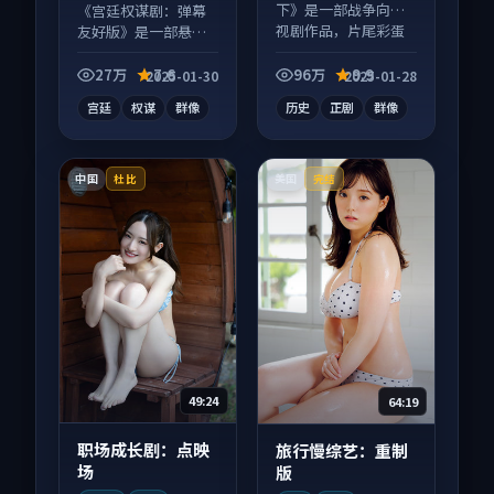
下》是一部战争向电
《宫廷权谋剧：弹幕
视剧作品，片尾彩蛋
友好版》是一部悬疑
别错过，字幕区常有
向电视剧作品，以人
惊喜。
物成长为内核，情感
27万
7.6
96万
9.9
2025-01-30
2025-01-28
戏份扎实。
宫廷
权谋
群像
历史
正剧
群像
中国
美国
杜比
完结
49:24
64:19
职场成长剧：点映
旅行慢综艺：重制
场
版