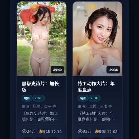
中国
中国
4K
热播
89:40
89:38
黑帮史诗片：加长
特工动作大片：年
版
度盘点
电影
2026
电影
2026
主演：
杨幂、白宇 等
主演：
沈腾、汤唯 等
《黑帮史诗片：加长
《特工动作大片：年
版》是一部犯罪向电
度盘点》是一部动作
影作品，口碑持续发
向电影作品，人物关
酵，适合周末一口气
系层层推进，尾声常
24万
8.3
93万
9.6
2024-12-10
2024-12-08
刷完。
有情绪落点。