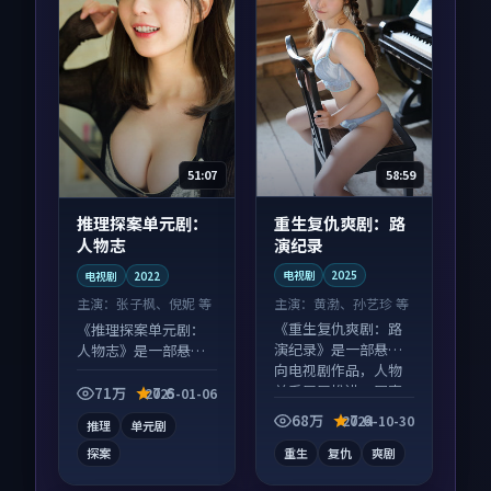
58:59
51:07
重生复仇爽剧：路
推理探案单元剧：
演纪录
人物志
电视剧
2025
电视剧
2022
主演：
黄渤、孙艺珍 等
主演：
张子枫、倪妮 等
《重生复仇爽剧：路
《推理探案单元剧：
演纪录》是一部悬疑
人物志》是一部悬疑
向电视剧作品，人物
向电视剧作品，社区
关系层层推进，尾声
讨论度高，适合配弹
71万
7.6
2025-01-06
常有情绪落点。
幕观看。
68万
7.6
2024-10-30
推理
单元剧
探案
重生
复仇
爽剧