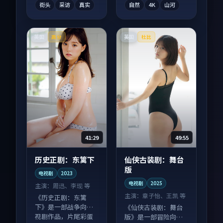
街头
采访
真实
自然
4K
山河
英国
英国
高分
杜比
41:29
49:55
历史正剧：东篱下
仙侠古装剧：舞台
版
电视剧
2023
电视剧
2025
主演：
周迅、李现 等
主演：
章子怡、王凯 等
《历史正剧：东篱
下》是一部战争向电
《仙侠古装剧：舞台
视剧作品，片尾彩蛋
版》是一部冒险向电