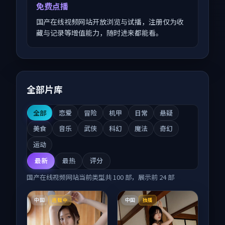
免费点播
国产在线视频网站开放浏览与试播，注册仅为收
藏与记录等增值能力，随时进来都能看。
全部片库
全部
恋爱
冒险
机甲
日常
悬疑
美食
音乐
武侠
科幻
魔法
奇幻
运动
最新
最热
评分
国产在线视频网站
当前类型共
100
部，展示前
24
部
中国
中国
连载中
独播