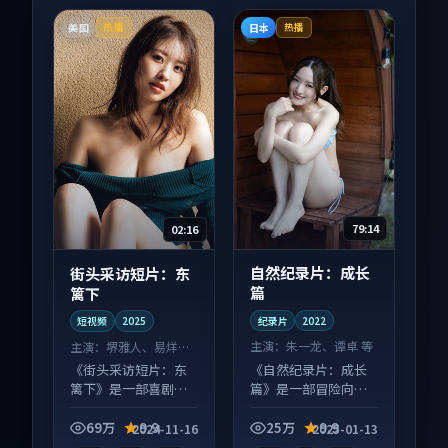
美国
日本
热播
热播
79:14
02:16
自然纪录片：成长
街头采访短片：东
篇
篱下
纪录片
2022
短视频
2025
主演：
朱一龙、谭卓 等
主演：
堺雅人、易烊千
玺 等
《自然纪录片：成长
《街头采访短片：东
篇》是一部冒险向纪
篱下》是一部喜剧向
录片作品，画面质感
短视频作品，社区讨
在线，配乐与镜头配
论度高，适合配弹幕
69万
9.9
25万
9.9
2024-11-16
2025-01-13
合度高。
观看。