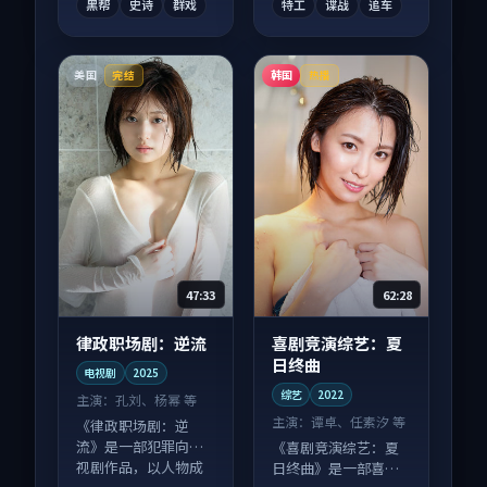
黑帮
史诗
群戏
特工
谍战
追车
美国
韩国
完结
热播
47:33
62:28
律政职场剧：逆流
喜剧竞演综艺：夏
日终曲
电视剧
2025
综艺
2022
主演：
孔刘、杨幂 等
主演：
谭卓、任素汐 等
《律政职场剧：逆
流》是一部犯罪向电
《喜剧竞演综艺：夏
视剧作品，以人物成
日终曲》是一部喜剧