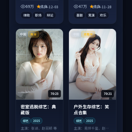
长为内核，情感戏份
向综艺作品，口碑持
扎实。
续发酵，适合周末一
69万
8.9
47万
9.5
2024-12-03
2024-11-28
口气刷完。
律政
职场
辩论
喜剧
竞演
欢乐
中国
中国
高分
连载中
70:23
70:21
密室逃脱综艺：典
户外生存综艺：笑
藏版
点合集
综艺
2025
综艺
2025
主演：
张译、赵丽颖 等
主演：
易烊千玺、赵丽