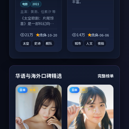
丰富。
电影
2021
主演：
黄渤、任素汐 等
《太空歌剧：片尾惊
喜》是一部科幻向电
影作品，节奏紧凑信
息量大，适合沉浸式
21万
9.9
14万
9.8
2024-10-20
2024-06-06
追看。
太空
史诗
舰队
城市
人文
夜拍
华语与海外口碑精选
完整榜单
日本
日本
独播
4K