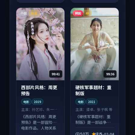
中国
韩国
杜比
4K
99:41
99:36
西部片风格：周更
硬核军事题材：重
预告
制版
电影
2019
电影
2021
主演：
孙艺珍、朱一龙
主演：
谭卓、张子枫 等
等
《西部片风格：周更
《硬核军事题材：重
预告》是一部冒险向
制版》是一部战争向
电影作品，人物关系
电影作品，类型元素
层层推进，尾声常有
齐全，观感爽快不拖
50万
7.5
2025-02-04