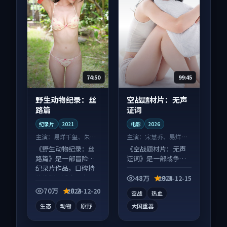
74:50
99:45
野生动物纪录：丝
空战题材片：无声
路篇
证词
纪录片
2021
电影
2026
主演：
易烊千玺、朱一
主演：
宋慧乔、易烊千
龙 等
玺 等
《野生动物纪录：丝
《空战题材片：无声
路篇》是一部冒险向
证词》是一部战争向
纪录片作品，口碑持
电影作品，口碑持续
续发酵，适合周末一
发酵，适合周末一口
48万
9.3
2024-12-15
口气刷完。
气刷完。
70万
8.2
2024-12-20
空战
热血
生态
动物
原野
大国重器