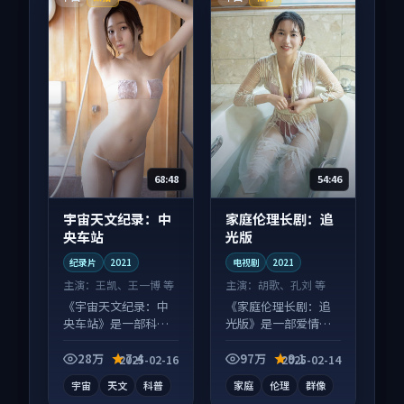
68:48
54:46
宇宙天文纪录：中
家庭伦理长剧：追
央车站
光版
纪录片
2021
电视剧
2021
主演：
王凯、王一博 等
主演：
胡歌、孔刘 等
《宇宙天文纪录：中
《家庭伦理长剧：追
央车站》是一部科幻
光版》是一部爱情向
向纪录片作品，节奏
电视剧作品，片尾彩
紧凑信息量大，适合
蛋别错过，字幕区常
28万
7.4
97万
9.1
2025-02-16
2025-02-14
沉浸式追看。
有惊喜。
宇宙
天文
科普
家庭
伦理
群像