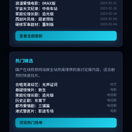
浪漫爱情电影：IMAX版
2025-02-21
宇宙天文纪录：中央车站
2025-02-16
家庭伦理长剧：追光版
2025-02-14
西部片风格：周更预告
2025-02-09
硬核军事题材：重制版
2025-02-04
查看全部更新
热门精选
国产在线视频网站按全站热度排序的高讨论度内容，适合剧
荒时快速找片。
合唱竞演综艺：无声证词
综艺
悬疑惊悚片：新生
电影
家庭伦理长剧：追光版
电视剧
历史正剧：东篱下
电视剧
都市爱情剧：三镇篇
电视剧
港式警匪片：影迷专场
电影
浏览热门榜单