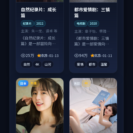
自然纪录片：成长
都市爱情剧：三镇
篇
篇
纪录片
2022
电视剧
2020
主演：
朱一龙、谭卓 等
主演：
章子怡、堺雅人
等
《自然纪录片：成长
《都市爱情剧：三镇
篇》是一部冒险向纪
篇》是一部爱情向电
录片作品，画面质感
视剧作品，人物关系
在线，配乐与镜头配
层层推进，尾声常有
25万
9.9
94万
8.5
2025-01-13
2025-01-11
合度高。
情绪落点。
自然
4K
山河
爱情
都市
温馨
日本
美国
热播
4K