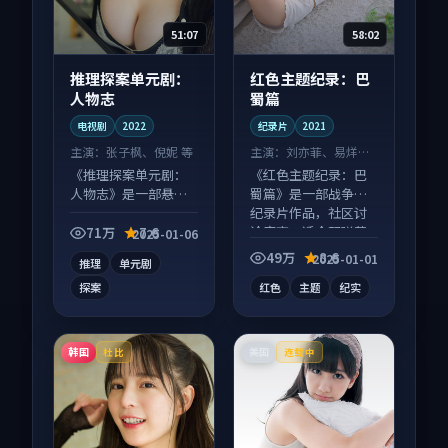
51:07
58:02
推理探案单元剧：
红色主题纪录：巴
人物志
蜀篇
电视剧
2022
纪录片
2021
主演：
张子枫、倪妮 等
主演：
刘亦菲、易烊千
玺 等
《推理探案单元剧：
《红色主题纪录：巴
人物志》是一部悬疑
蜀篇》是一部战争向
向电视剧作品，社区
纪录片作品，社区讨
讨论度高，适合配弹
论度高，适合配弹幕
71万
7.6
2025-01-06
幕观看。
观看。
49万
8.6
2025-01-01
推理
单元剧
探案
红色
主题
纪实
韩国
美国
杜比
连载中