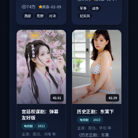
情绪落点。
沓。
74万
8.1
2025-02-09
军事
战争
西部
荒野
对决
纪实风
中国
英国
完结
高分
41:31
41:29
宫廷权谋剧：弹幕
历史正剧：东篱下
友好版
电视剧
2023
电视剧
2021
主演：
周迅、李现 等
主演：
周迅、汤唯 等
《历史正剧：东篱