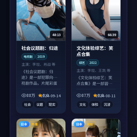
48:13
66:39
社会议题剧：归途
文化体验综艺：笑
点合集
电视剧
2019
综艺
2022
主演：
李现、肖战 等
主演：
李现、王凯 等
《社会议题剧：归
途》是一部犯罪向电
《文化体验综艺：笑
视剧作品，片尾彩蛋
点合集》是一部冒险
别错过，字幕区常有
向综艺作品，类型元
惊喜。
素齐全，观感爽快不
88万
8.0
87万
8.8
2024-09-14
2024-08-11
拖沓。
社会
议题
现实
文化
体验
沉浸
日本
日本
热播
完结