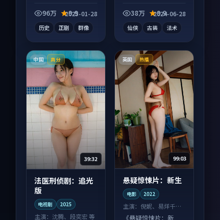
别错过，字幕区常有
视剧作品，片尾彩蛋
惊喜。
别错过，字幕区常有
96万
9.9
38万
9.9
2025-01-28
2024-06-28
惊喜。
历史
正剧
群像
仙侠
古装
法术
中国
英国
高分
热播
99:03
39:32
悬疑惊悚片：新生
法医刑侦剧：追光
版
电影
2022
电视剧
2025
主演：
倪妮、易烊千玺
等
主演：
沈腾、段奕宏 等
《悬疑惊悚片：新