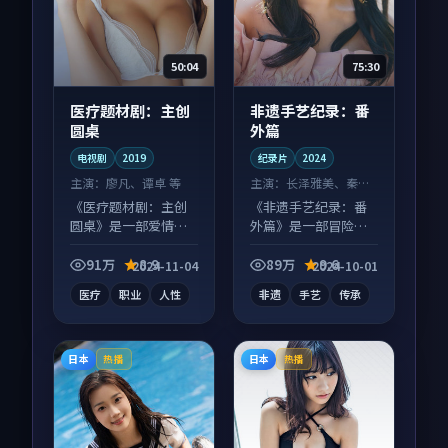
50:04
75:30
医疗题材剧：主创
非遗手艺纪录：番
圆桌
外篇
电视剧
2019
纪录片
2024
主演：
廖凡、谭卓 等
主演：
长泽雅美、秦昊
等
《医疗题材剧：主创
《非遗手艺纪录：番
圆桌》是一部爱情向
外篇》是一部冒险向
电视剧作品，片尾彩
纪录片作品，人物关
蛋别错过，字幕区常
系层层推进，尾声常
91万
8.9
89万
9.6
2024-11-04
2024-10-01
有惊喜。
有情绪落点。
医疗
职业
人性
非遗
手艺
传承
日本
日本
热播
热播