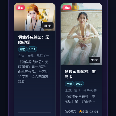
韩国
韩国
高分
4K
55:44
偶像养成综艺：无
障碍版
综艺
2021
主演：
秦昊、易烊千玺
99:36
等
《偶像养成综艺：无
障碍版》是一部爱情
硬核军事题材：重
向综艺作品，社区讨
制版
论度高，适合配弹幕
观看。
电影
2021
主演：
谭卓、张子枫 等
《硬核军事题材：重
制版》是一部战争向
电影作品，类型元素
齐全，观感爽快不拖
50万
7.5
2025-02-04
沓。