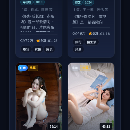
电视剧
2019
综艺
2024
主演：
谭卓、陈坤 等
主演：
王一博、周迅 等
《职场成长剧：点映
《旅行慢综艺：重制
场》是一部爱情向电
版》是一部冒险向综
视剧作品，片尾彩蛋
艺作品，口碑持续发
别错过，字幕区常有
酵，适合周末一口气
49万
7.9
2025-01-18
惊喜。
刷完。
72万
9.8
2025-01-23
旅行
慢生活
职场
女性
成长
风景
日本
中国
热播
热播
79:14
43:12