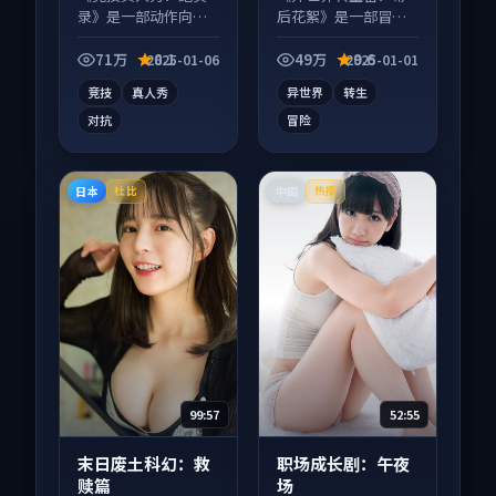
录》是一部动作向综
后花絮》是一部冒险
艺作品，口碑持续发
向动漫作品，社区讨
酵，适合周末一口气
论度高，适合配弹幕
71万
8.1
49万
9.6
2025-01-06
2025-01-01
刷完。
观看。
竞技
真人秀
异世界
转生
对抗
冒险
日本
中国
杜比
热播
99:57
52:55
末日废土科幻：救
职场成长剧：午夜
赎篇
场