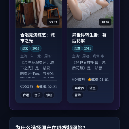
53:53
18:02
合唱竞演综艺：城
异世界转生番：幕
市之光
后花絮
综艺
2026
动漫
2021
主演：
朱一龙、周冬雨
主演：
周迅、巩俐 等
等
《合唱竞演综艺：城
《异世界转生番：幕
市之光》是一部爱情
后花絮》是一部冒险
向综艺作品，节奏紧
向动漫作品，社区讨
凑信息量大，适合沉
论度高，适合配弹幕
49万
9.6
2025-01-01
浸式追看。
观看。
51万
8.2
2025-02-21
异世界
转生
合唱
音乐
感动
冒险
为什么选择国产在线视频网站？