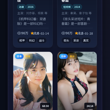
版
春篇
动漫
2026
短视频
2024
主演：
刘亦菲、杨紫 等
主演：
秦昊、章子怡 等
《机甲科幻番：双语
《街头采访短片：青
版》是一部科幻向动
春篇》是一部喜剧向
漫作品，人物关系层
短视频作品，多线叙
层推进，尾声常有情
事并行，细节值得二
96万
8.6
96万
7.2
2025-02-14
2025-01-28
绪落点。
刷回味。
机甲
科幻
战斗
街头
采访
真实
日本
日本
完结
高分
68:30
24:14