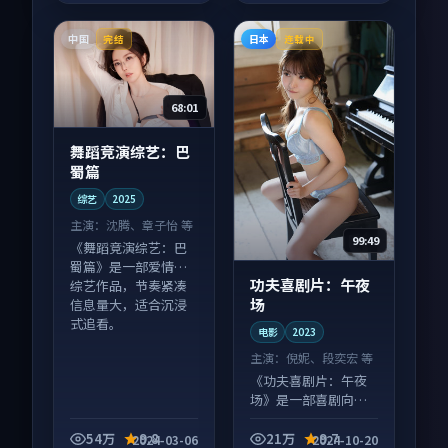
中国
日本
完结
连载中
68:01
舞蹈竞演综艺：巴
蜀篇
综艺
2025
主演：
沈腾、章子怡 等
99:49
《舞蹈竞演综艺：巴
蜀篇》是一部爱情向
功夫喜剧片：午夜
综艺作品，节奏紧凑
场
信息量大，适合沉浸
式追看。
电影
2023
主演：
倪妮、段奕宏 等
《功夫喜剧片：午夜
场》是一部喜剧向电
影作品，适合大屏端
观看，细节更丰富。
54万
9.8
21万
9.7
2024-03-06
2024-10-20