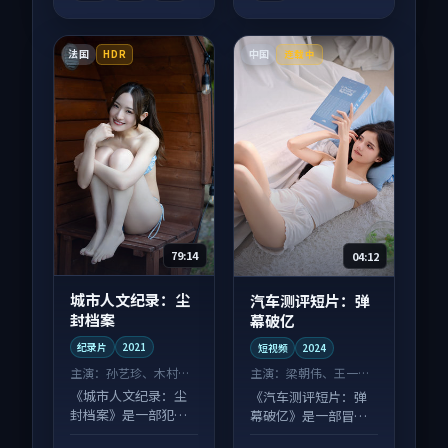
法国
中国
HDR
连载中
79:14
04:12
城市人文纪录：尘
汽车测评短片：弹
封档案
幕破亿
纪录片
2021
短视频
2024
主演：
孙艺珍、木村拓
主演：
梁朝伟、王一博
哉 等
等
《城市人文纪录：尘
《汽车测评短片：弹
封档案》是一部犯罪
幕破亿》是一部冒险
向纪录片作品，画面
向短视频作品，节奏