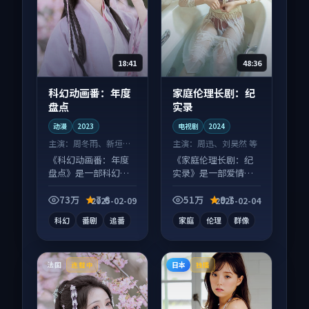
18:41
48:36
科幻动画番：年度
家庭伦理长剧：纪
盘点
实录
动漫
2023
电视剧
2024
主演：
周冬雨、新垣结
主演：
周迅、刘昊然 等
衣 等
《科幻动画番：年度
《家庭伦理长剧：纪
盘点》是一部科幻向
实录》是一部爱情向
动漫作品，社区讨论
电视剧作品，人物关
度高，适合配弹幕观
系层层推进，尾声常
73万
7.6
51万
9.7
2025-02-09
2025-02-04
看。
有情绪落点。
科幻
番剧
追番
家庭
伦理
群像
法国
日本
连载中
独播