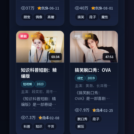
电视剧作品，以人物
剧向短视频作品，多
成长为内核，情感戏
线叙事并行，细节值
37万
9.9
40万
9.9
2024-06-11
2024-08-01
份扎实。
得二刷回味。
甜宠
偶像
高糖
搞笑
段子
魔性
韩国
中国
高分
院线
03:34
47:51
知识科普短剧：精
搞笑脱口秀：OVA
编版
综艺
2019
短视频
2023
主演：
黄渤、长泽雅美
等
主演：
段奕宏、周冬雨
《搞笑脱口秀：
等
OVA》是一部喜剧向
《知识科普短剧：精
综艺作品，社区讨论
编版》是一部悬疑向
度高，适合配弹幕观
短视频作品，以人物
7.9万
9.8
2024-02-25
看。
成长为内核，情感戏
7.3万
9.8
2024-02-08
脱口秀
段子
份扎实。
科普
知识
干货
解压