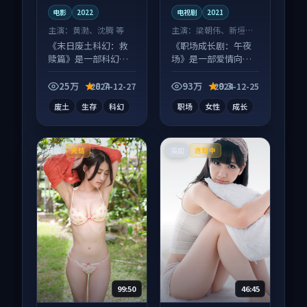
电影
2022
电视剧
2021
主演：
黄渤、沈腾 等
主演：
梁朝伟、新垣结
衣 等
《末日废土科幻：救
《职场成长剧：午夜
赎篇》是一部科幻向
场》是一部爱情向电
电影作品，画面质感
视剧作品，以人物成
在线，配乐与镜头配
长为内核，情感戏份
25万
8.7
93万
9.3
2024-12-27
2024-12-25
合度高。
扎实。
废土
生存
科幻
职场
女性
成长
英国
英国
完结
连载中
99:50
46:45