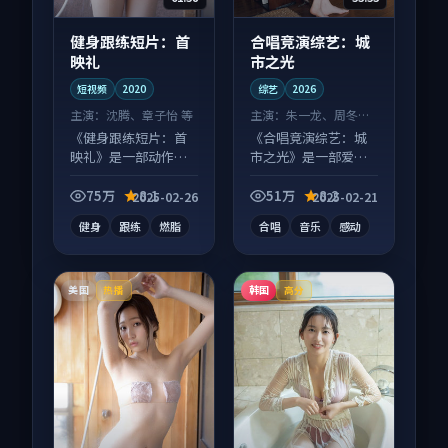
健身跟练短片：首
合唱竞演综艺：城
映礼
市之光
短视频
2020
综艺
2026
主演：
沈腾、章子怡 等
主演：
朱一龙、周冬雨
等
《健身跟练短片：首
《合唱竞演综艺：城
映礼》是一部动作向
市之光》是一部爱情
短视频作品，多线叙
向综艺作品，节奏紧
事并行，细节值得二
凑信息量大，适合沉
75万
8.1
51万
8.2
2025-02-26
2025-02-21
刷回味。
浸式追看。
健身
跟练
燃脂
合唱
音乐
感动
美国
韩国
热播
高分