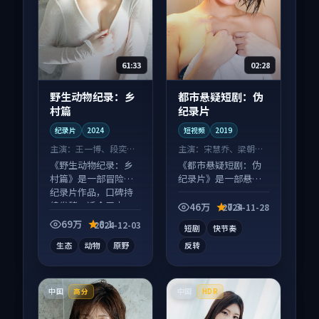
61:33
02:28
野生动物纪录：乡
都市悬疑短剧：伪
村篇
纪录片
纪录片
2024
短视频
2019
主演：
王一博、段奕宏
主演：
宋慧乔、梁朝伟
等
等
《野生动物纪录：乡
《都市悬疑短剧：伪
村篇》是一部冒险向
纪录片》是一部悬疑
纪录片作品，口碑持
向短视频作品，片尾
续发酵，适合周末一
彩蛋别错过，字幕区
46万
7.3
2024-11-28
口气刷完。
常有惊喜。
69万
8.1
2024-12-03
短剧
快节奏
生态
动物
原野
反转
中国
中国
高分
HDR