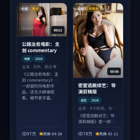
中国
中国
高分
连载中
99:52
公路治愈电影：主
创 commentary
电影
2026
主演：
巩俐、周迅 等
60:06
《公路治愈电影：主
创 commentary》是
密室逃脱综艺：导
一部冒险向电影作
演剪辑版
品，适合大屏端观
看，细节更丰富。
综艺
2026
主演：
木村拓哉、汤唯
等
《密室逃脱综艺：导
演剪辑版》是一部悬
疑向综艺作品，画面
质感在线，配乐与镜
57万
9.9
78万
9.9
2024-04-26
2024-03-11
头配合度高。