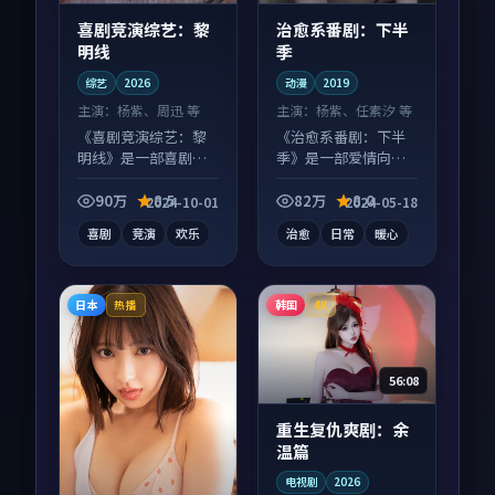
喜剧竞演综艺：黎
治愈系番剧：下半
明线
季
综艺
2026
动漫
2019
主演：
杨紫、周迅 等
主演：
杨紫、任素汐 等
《喜剧竞演综艺：黎
《治愈系番剧：下半
明线》是一部喜剧向
季》是一部爱情向动
综艺作品，以人物成
漫作品，片尾彩蛋别
长为内核，情感戏份
错过，字幕区常有惊
90万
8.5
82万
8.0
2024-10-01
2024-05-18
扎实。
喜。
喜剧
竞演
欢乐
治愈
日常
暖心
日本
韩国
热播
4K
56:08
重生复仇爽剧：余
温篇
电视剧
2026