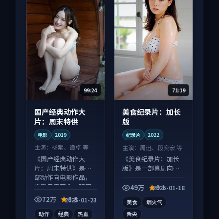
99:24
71:19
国产经典动作大
美食纪录片：加长
片：周末特供
版
电影
2019
纪录片
2022
主演：
杨紫、谭卓 等
主演：
周迅、段奕宏 等
《国产经典动作大
《美食纪录片：加长
片：周末特供》是一
版》是一部喜剧向纪
部动作向电影作品，
录片作品，节奏紧凑
类型元素齐全，观感
信息量大，适合沉浸
49万
9.1
2025-01-18
爽快不拖沓。
式追看。
72万
8.8
2025-01-23
美食
烟火气
动作
经典
热血
舌尖