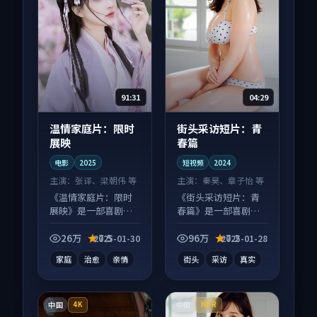
91:31
04:29
温情家庭片：限时
街头采访短片：青
展映
春篇
电影
2025
短视频
2024
主演：
张译、梁朝伟 等
主演：
秦昊、章子怡 等
《温情家庭片：限时
《街头采访短片：青
展映》是一部喜剧向
春篇》是一部喜剧向
电影作品，片尾彩蛋
短视频作品，多线叙
别错过，字幕区常有
事并行，细节值得二
26万
7.5
96万
7.2
2025-01-30
2025-01-28
惊喜。
刷回味。
家庭
治愈
亲情
街头
采访
真实
中国
中国
4K
HDR