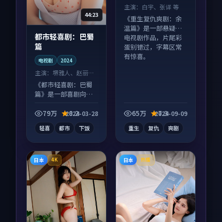
主演：
白宇、张译 等
44:23
《重生复仇爽剧：余
温篇》是一部悬疑向
都市轻喜剧：巴蜀
电视剧作品，片尾彩
篇
蛋别错过，字幕区常
有惊喜。
电视剧
2024
主演：
堺雅人、赵丽颖
等
《都市轻喜剧：巴蜀
篇》是一部喜剧向电
视剧作品，适合大屏
端观看，细节更丰
79万
8.2
65万
7.3
2024-03-28
2024-09-09
富。
轻喜
都市
下饭
重生
复仇
爽剧
日本
日本
4K
热播