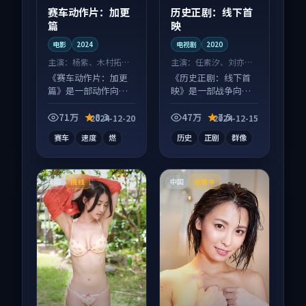
赛车动作片：加更
历史正剧：线下首
篇
映
电影
2024
电视剧
2020
主演：
杨紫、木村拓哉
主演：
任素汐、刘亦菲
等
等
《赛车动作片：加更
《历史正剧：线下首
篇》是一部动作向电
映》是一部战争向电
影作品，类型元素齐
视剧作品，类型元素
全，观感爽快不拖
齐全，观感爽快不拖
71万
8.3
47万
7.5
2024-12-20
2024-12-15
沓。
沓。
赛车
速度
燃
历史
正剧
群像
法国
中国
院线
连载中