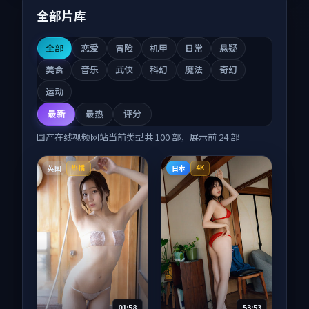
全部片库
全部
恋爱
冒险
机甲
日常
悬疑
美食
音乐
武侠
科幻
魔法
奇幻
运动
最新
最热
评分
国产在线视频网站
当前类型共
100
部，展示前
24
部
英国
日本
热播
4K
01:58
53:53