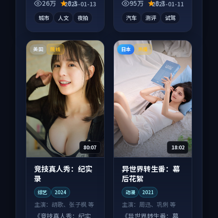
质感在线，配乐与镜
紧凑信息量大，适合
26万
8.3
95万
8.7
2025-01-13
2025-01-11
头配合度高。
沉浸式追看。
城市
人文
夜拍
汽车
测评
试驾
美国
日本
院线
热播
80:07
18:02
竞技真人秀：纪实
异世界转生番：幕
录
后花絮
综艺
2024
动漫
2021
主演：
胡歌、张子枫 等
主演：
周迅、巩俐 等
《竞技真人秀：纪实
《异世界转生番：幕