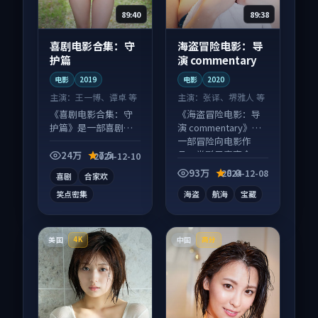
89:40
89:38
喜剧电影合集：守
海盗冒险电影：导
护篇
演 commentary
电影
2019
电影
2020
主演：
王一博、谭卓 等
主演：
张译、堺雅人 等
《喜剧电影合集：守
《海盗冒险电影：导
护篇》是一部喜剧向
演 commentary》是
电影作品，适合大屏
一部冒险向电影作
端观看，细节更丰
品，类型元素齐全，
24万
7.5
2024-12-10
富。
观感爽快不拖沓。
93万
8.0
2024-12-08
喜剧
合家欢
笑点密集
海盗
航海
宝藏
美国
中国
4K
高分