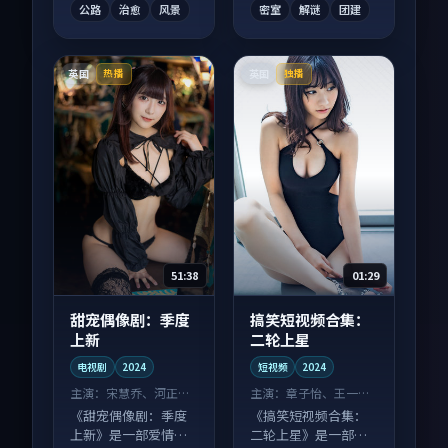
公路
治愈
风景
密室
解谜
团建
英国
英国
热播
独播
51:38
01:29
甜宠偶像剧：季度
搞笑短视频合集：
上新
二轮上星
电视剧
2024
短视频
2024
主演：
宋慧乔、河正宇
主演：
章子怡、王一博
等
等
《甜宠偶像剧：季度
《搞笑短视频合集：
上新》是一部爱情向
二轮上星》是一部喜