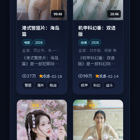
99:48
28:46
港式警匪片：海岛
机甲科幻番：双语
篇
版
电影
2026
动漫
2026
主演：
河正宇、朱一龙
主演：
刘亦菲、杨紫 等
等
《港式警匪片：海岛
《机甲科幻番：双语
篇》是一部犯罪向电
版》是一部科幻向动
影作品，适合大屏端
漫作品，人物关系层
观看，细节更丰富。
层推进，尾声常有情
27万
8.8
96万
8.6
2025-02-16
2025-02-14
绪落点。
警匪
港片
枪战
机甲
科幻
战斗
中国
中国
完结
完结