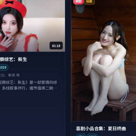
韩国
比
独播
81:18
察综艺：新生
2019
周迅、秦昊 等
观察综艺：新生》是一部爱情向综
，多线叙事并行，细节值得二刷回
喜剧小品合集：夏日终曲