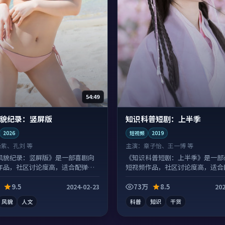
54:49
貌纪录：竖屏版
知识科普短剧：上半季
2026
短视频
2019
杨紫、孔刘 等
主演：
章子怡、王一博 等
风貌纪录：竖屏版》是一部喜剧向
《知识科普短剧：上半季》是一部
作品，社区讨论度高，适合配弹幕
短视频作品，社区讨论度高，适合
观看。
9.5
73万
8.5
2024-02-23
202
风貌
人文
科普
知识
干货