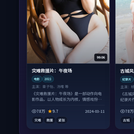
99:06
灾难救援片：午夜场
古城风
电影
2021
纪录片
主演：
章子怡、汤唯 等
主演：
《灾难救援片：午夜场》是一部动作向电
《古城
影作品，以人物成长为内核，情感戏份扎
纪录片
实。
观看。
78万
9.7
78万
2024-03-11
灾难
救援
紧张
古城