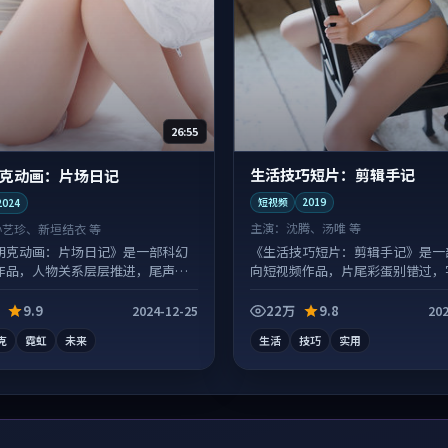
26:55
生活技巧短片：剪辑手记
克动画：片场日记
短视频
2019
2024
主演：
沈腾、汤唯 等
孙艺珍、新垣结衣 等
《生活技巧短片：剪辑手记》是一
朋克动画：片场日记》是一部科幻
向短视频作品，片尾彩蛋别错过，
作品，人物关系层层推进，尾声常
常有惊喜。
落点。
9.9
22万
9.8
2024-12-25
202
克
霓虹
未来
生活
技巧
实用