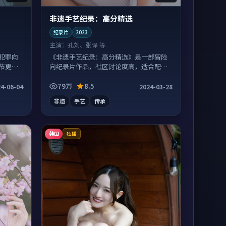
非遗手艺纪录：高分精选
纪录片
2023
主演：
孔刘、张译 等
犯罪向
《非遗手艺纪录：高分精选》是一部冒险
节更丰
向纪录片作品，社区讨论度高，适合配弹
幕观看。
79万
8.5
4-06-04
2024-03-28
非遗
手艺
传承
韩国
独播