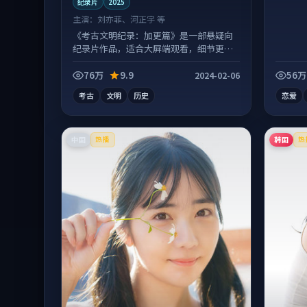
纪录片
2025
主演：
刘亦菲、河正宇 等
《考古文明纪录：加更篇》是一部悬疑向
纪录片作品，适合大屏端观看，细节更丰
富。
76万
9.9
56万
2024-02-06
考古
文明
历史
恋爱
中国
韩国
热播
热