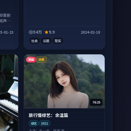
部喜剧
尾声常
54万
9.9
5-01-23
2024-02-18
社会
议题
现实
韩国
独播
76:25
旅行慢综艺：余温篇
综艺
2022
主演：
朱一龙、杨幂 等