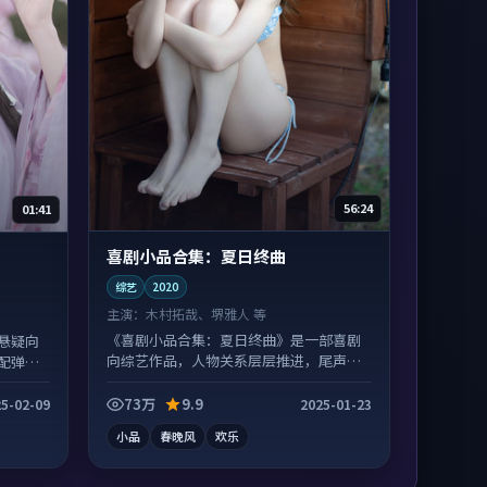
56:24
01:41
喜剧小品合集：夏日终曲
综艺
2020
主演：
木村拓哉、堺雅人 等
《喜剧小品合集：夏日终曲》是一部喜剧
悬疑向
向综艺作品，人物关系层层推进，尾声常
配弹幕
有情绪落点。
73万
9.9
5-02-09
2025-01-23
小品
春晚风
欢乐