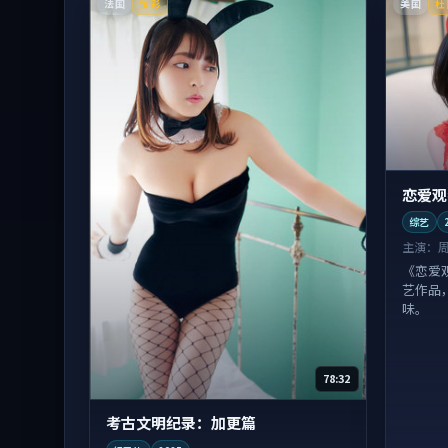
法国
美国
臻彩
杜
恋爱观
综艺
主演：
《恋爱
艺作品
味。
78:32
考古文明纪录：加更篇