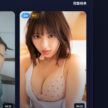
完整榜单
日本
臻彩
58:31
80:23