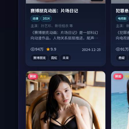
赛博朋克动画：片场日记
犯罪悬
动漫
2024
电视剧
主演：
孙艺珍、新垣结衣 等
主演：
《赛博朋克动画：片场日记》是一部科幻
《犯罪
向动漫作品，人物关系层层推进，尾声常
向电视
有情绪落点。
二刷回
94万
9.9
91万
2024-12-25
赛博朋克
霓虹
未来
悬疑
韩国
韩国
高分
H