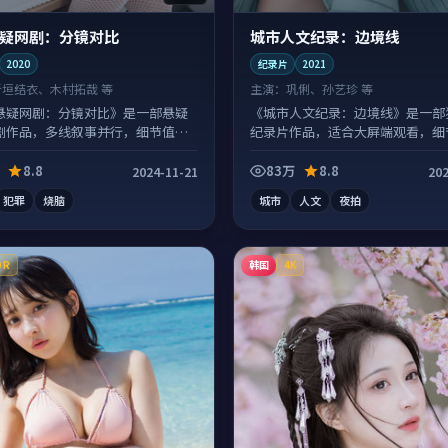
疑网剧：分镜对比
城市人文纪录：边境线
2020
纪录片
2021
新垣结衣、木村拓哉 等
主演：
巩俐、孙艺珍 等
悬疑网剧：分镜对比》是一部悬疑
《城市人文纪录：边境线》是一部
剧作品，多线叙事并行，细节值得
纪录片作品，适合大屏端观看，细
味。
富。
8.8
83万
8.8
2024-11-21
202
犯罪
烧脑
城市
人文
夜拍
韩国
DR
4K