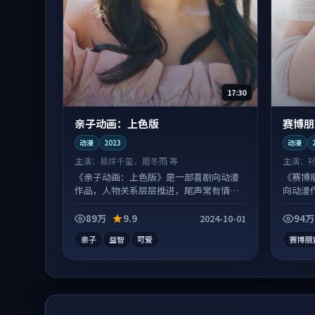
17:30
亲子动画：上色版
赛博朋
动漫
2023
动漫
主演：
易烊千玺、周冬雨 等
主演：
《亲子动画：上色版》是一部喜剧向动漫
《赛博
作品，人物关系层层推进，尾声常有情绪
向动漫
落点。
有情绪
89万
9.9
94万
2024-10-01
亲子
益智
可爱
赛博朋