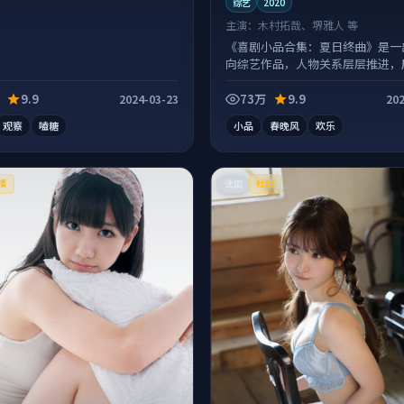
综艺
2020
主演：
木村拓哉、堺雅人 等
《喜剧小品合集：夏日终曲》是一
向综艺作品，人物关系层层推进，
有情绪落点。
9.9
73万
9.9
2024-03-23
202
观察
嗑糖
小品
春晚风
欢乐
法国
播
杜比