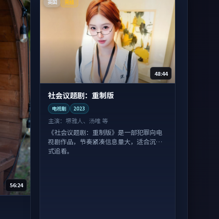
英国
完结
48:44
社会议题剧：重制版
电视剧
2023
主演：
堺雅人、汤唯 等
《社会议题剧：重制版》是一部犯罪向电
视剧作品，节奏紧凑信息量大，适合沉浸
式追看。
56:24