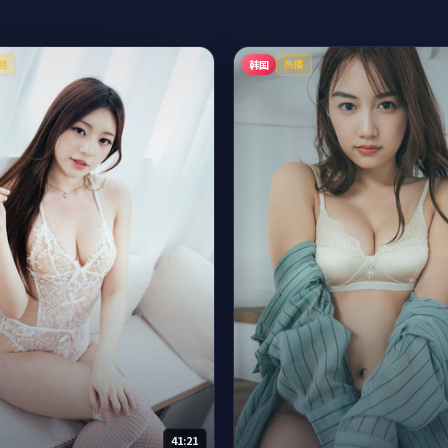
韩国
结
热播
41:21