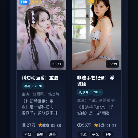
日本
中国
高分
HDR
15:31
55:29
科幻动画番：重启
非遗手艺纪录：浮
城绘
动漫
2020
纪录片
2019
主演：
赵丽颖、肖战 等
主演：
肖战、赵丽颖 等
《科幻动画番：重
启》是一部科幻向动
《非遗手艺纪录：浮
漫作品，多线叙事并
城绘》是一部冒险向
行，细节值得二刷回
纪录片作品，口碑持
味。
续发酵，适合周末一
27万
8.2
96万
7.5
2025-01-30
2025-01-28
口气刷完。
科幻
番剧
追番
非遗
手艺
传承