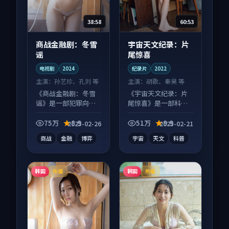
38:58
60:53
商战金融剧：冬雪
宇宙天文纪录：片
谣
尾惊喜
电视剧
2024
纪录片
2022
主演：
孙艺珍、孔刘 等
主演：
胡歌、秦昊 等
《商战金融剧：冬雪
《宇宙天文纪录：片
谣》是一部犯罪向电
尾惊喜》是一部科幻
视剧作品，类型元素
向纪录片作品，片尾
齐全，观感爽快不拖
彩蛋别错过，字幕区
75万
8.9
51万
9.9
2025-02-26
2025-02-21
沓。
常有惊喜。
商战
金融
博弈
宇宙
天文
科普
韩国
韩国
热播
热播