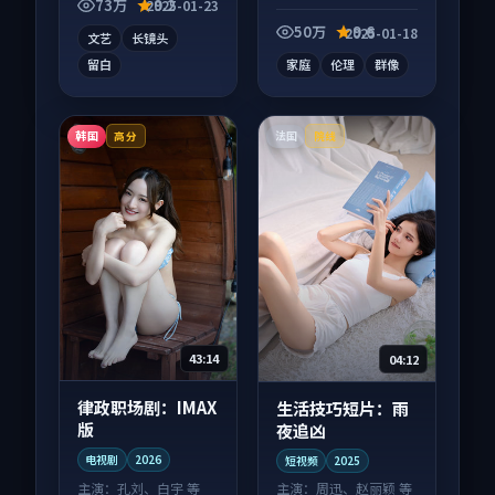
信息量大，适合沉浸
屏端观看，细节更丰
73万
9.2
2025-01-23
式追看。
富。
50万
9.6
2025-01-18
文艺
长镜头
留白
家庭
伦理
群像
韩国
法国
高分
院线
43:14
04:12
律政职场剧：IMAX
生活技巧短片：雨
版
夜追凶
电视剧
2026
短视频
2025
主演：
孔刘、白宇 等
主演：
周迅、赵丽颖 等