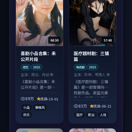
68:30
57:48
喜剧小品合集：未
医疗题材剧：三镇
公开片段
篇
综艺
2025
电视剧
2023
主演：
周迅、肖战 等
主演：
陈坤、堺雅人 等
《喜剧小品合集：未
《医疗题材剧：三镇
公开片段》是一部喜
篇》是一部爱情向电
剧向综艺作品，节奏
视剧作品，类型元素
紧凑信息量大，适合
齐全，观感爽快不拖
89万
8.9
2024-10-01
沉浸式追看。
沓。
83万
8.1
2024-06-21
小品
春晚风
欢乐
医疗
职业
人性