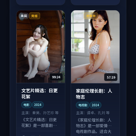
美国
中国
完结
连载中
99:24
57:19
文艺片精选：日更
家庭伦理长剧：人
花絮
物志
电影
2024
电视剧
2024
主演：
秦昊、孙艺珍 等
主演：
谭卓、孔刘 等
《文艺片精选：日更
《家庭伦理长剧：人
花絮》是一部喜剧向
物志》是一部爱情向
电影作品，节奏紧凑
电视剧作品，适合大