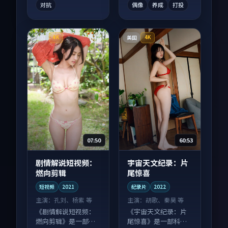
对抗
偶像
养成
打投
法国
美国
4K
4K
07:50
60:53
剧情解说短视频：
宇宙天文纪录：片
燃向剪辑
尾惊喜
短视频
2021
纪录片
2022
主演：
孔刘、杨紫 等
主演：
胡歌、秦昊 等
《剧情解说短视频：
《宇宙天文纪录：片
燃向剪辑》是一部悬
尾惊喜》是一部科幻