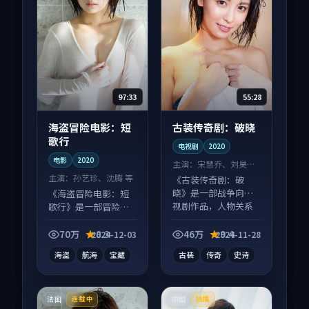
97:33
55:28
海盗冒险电影：短
古装传奇剧：破晓
歌行
电视剧
2020
电影
2020
主演：
宋慧乔、刘昊然
等
主演：
孙艺珍、沈腾 等
《古装传奇剧：破
晓》是一部战争向电
《海盗冒险电影：短
视剧作品，人物关系
歌行》是一部冒险向
层层推进，尾声常有
电影作品，口碑持续
情绪落点。
发酵，适合周末一口
70万
8.3
46万
9.4
2024-12-03
2024-11-28
气刷完。
海盗
航海
宝藏
古装
传奇
史诗
法国
中国
连载中
独播