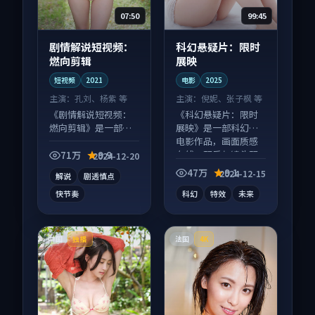
07:50
99:45
剧情解说短视频：
科幻悬疑片：限时
燃向剪辑
展映
短视频
2021
电影
2025
主演：
孔刘、杨紫 等
主演：
倪妮、张子枫 等
《剧情解说短视频：
《科幻悬疑片：限时
燃向剪辑》是一部悬
展映》是一部科幻向
疑向短视频作品，以
电影作品，画面质感
人物成长为内核，情
在线，配乐与镜头配
71万
9.9
2024-12-20
感戏份扎实。
合度高。
47万
9.1
2024-12-15
解说
剧透慎点
快节奏
科幻
特效
未来
中国
法国
独播
4K