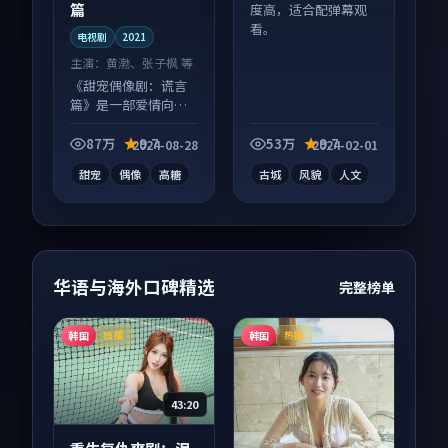
篇
度高，适合配弹幕观
看。
电视剧
2021
主演：
黄渤、张子枫 等
《甜宠偶像剧：谎言
篇》是一部爱情向电
视剧作品，社区讨论
度高，适合配弹幕观
87万
9.7
53万
9.7
2024-08-28
2024-02-01
看。
甜宠
偶像
高糖
古城
风貌
人文
华语与海外口碑精选
完整榜单
韩国
韩国
独播
热播
43:20