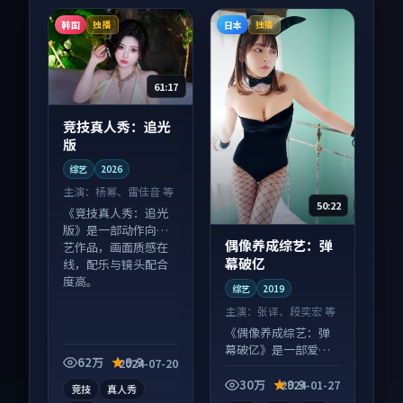
韩国
日本
独播
独播
61:17
竞技真人秀：追光
版
综艺
2026
主演：
杨幂、雷佳音 等
50:22
《竞技真人秀：追光
版》是一部动作向综
偶像养成综艺：弹
艺作品，画面质感在
幕破亿
线，配乐与镜头配合
度高。
综艺
2019
主演：
张译、段奕宏 等
《偶像养成综艺：弹
幕破亿》是一部爱情
62万
9.9
2024-07-20
向综艺作品，口碑持
续发酵，适合周末一
30万
9.9
2024-01-27
竞技
真人秀
口气刷完。