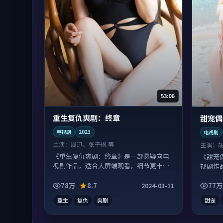
53:06
重生复仇爽剧：终章
甜宠偶
电视剧
2023
电视剧
主演：
周迅、张子枫 等
主演：
《重生复仇爽剧：终章》是一部悬疑向电
《甜宠
视剧作品，适合大屏端观看，细节更丰
视剧作
富。
合度高
78万
8.7
77万
2024-03-11
重生
复仇
爽剧
甜宠