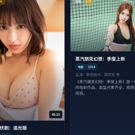
英国
分
独播
蒸汽朋克幻想：季度上新
电影
2024
主演：
新垣结衣、段奕宏 等
《蒸汽朋克幻想：季度上新》是一
向电影作品，类型元素齐全，观感
拖沓。
45:13
伏剧：追光版