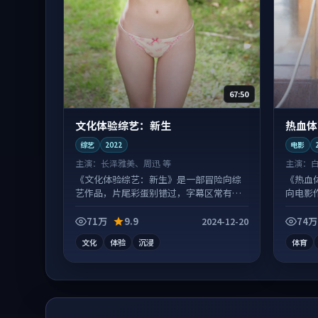
67:50
文化体验综艺：新生
热血体
综艺
2022
电影
主演：
长泽雅美、周迅 等
主演：
《文化体验综艺：新生》是一部冒险向综
《热血
艺作品，片尾彩蛋别错过，字幕区常有惊
向电影
喜。
份扎实
71万
9.9
74万
2024-12-20
文化
体验
沉浸
体育