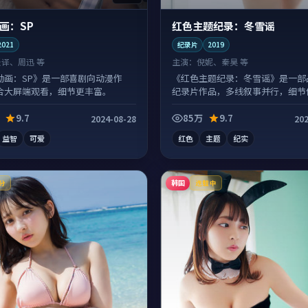
画：SP
红色主题纪录：冬雪谣
2021
纪录片
2019
张译、周迅 等
主演：
倪妮、秦昊 等
动画：SP》是一部喜剧向动漫作
《红色主题纪录：冬雪谣》是一部
合大屏端观看，细节更丰富。
纪录片作品，多线叙事并行，细节
刷回味。
9.7
85万
9.7
2024-08-28
202
益智
可爱
红色
主题
纪实
韩国
分
连载中