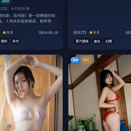
2024
段奕宏、木村拓哉 等
潜伏剧：追光版》是一部悬疑向电
品，人物关系层层推进，尾声常有
点。
9.9
52万
9.9
2024-03-18
202
潜伏
年代
蒸汽朋克
复古
幻想
日本
分
臻彩