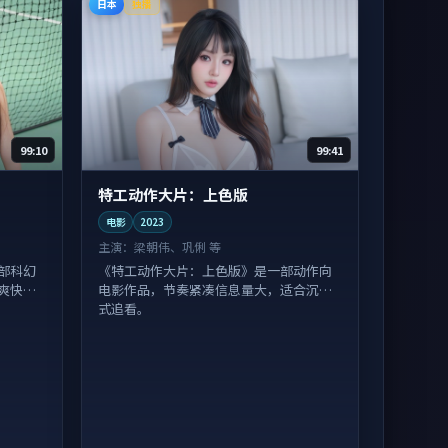
日本
独播
99:10
99:41
特工动作大片：上色版
电影
2023
主演：
梁朝伟、巩俐 等
部科幻
《特工动作大片：上色版》是一部动作向
爽快不
电影作品，节奏紧凑信息量大，适合沉浸
式追看。