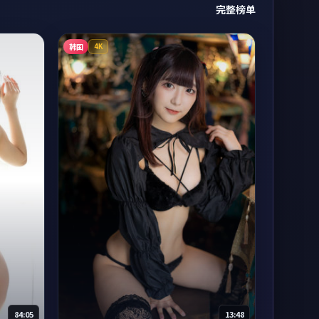
完整榜单
韩国
4K
84:05
13:48