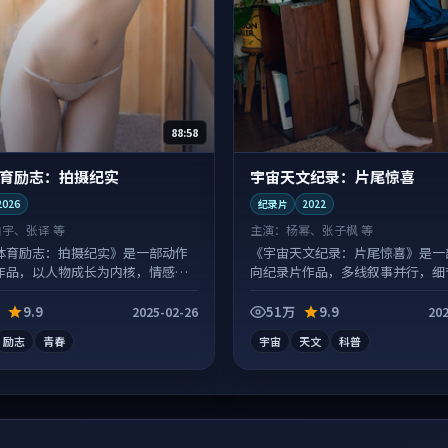
88:58
育励志：拍摄纪实
宇宙天文纪录：片尾惊喜
2026
纪录片
2022
白宇、张译 等
主演：
杨幂、张子枫 等
体育励志：拍摄纪实》是一部动作
《宇宙天文纪录：片尾惊喜》是一
作品，以人物成长为内核，情感戏
向纪录片作品，多线叙事并行，细
。
二刷回味。
9.9
51万
9.9
2025-02-26
202
励志
青春
宇宙
天文
科普