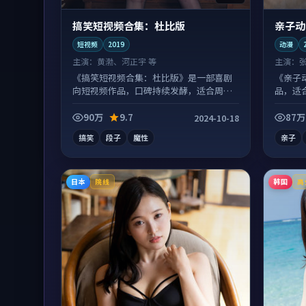
搞笑短视频合集：杜比版
亲子动
短视频
2019
动漫
主演：
黄渤、河正宇 等
主演：
《搞笑短视频合集：杜比版》是一部喜剧
《亲子
向短视频作品，口碑持续发酵，适合周末
品，适
一口气刷完。
90万
9.7
87万
2024-10-18
搞笑
段子
魔性
亲子
日本
韩国
院线
高