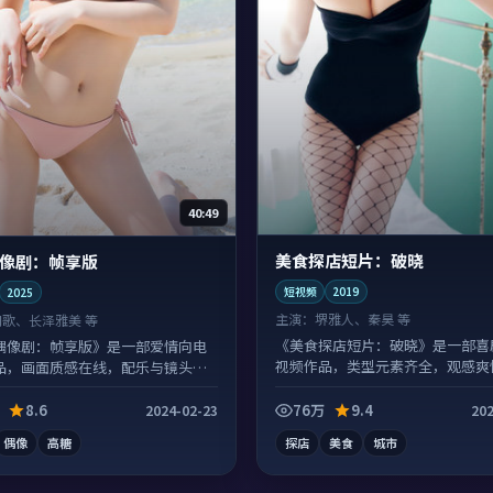
40:49
美食探店短片：破晓
像剧：帧享版
短视频
2019
2025
主演：
堺雅人、秦昊 等
胡歌、长泽雅美 等
《美食探店短片：破晓》是一部喜
偶像剧：帧享版》是一部爱情向电
视频作品，类型元素齐全，观感爽
品，画面质感在线，配乐与镜头配
沓。
。
8.6
76万
9.4
2024-02-23
202
偶像
高糖
探店
美食
城市