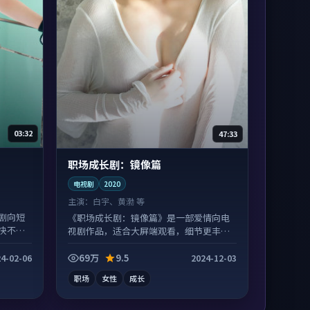
03:32
47:33
职场成长剧：镜像篇
电视剧
2020
主演：
白宇、黄渤 等
剧向短
《职场成长剧：镜像篇》是一部爱情向电
快不拖
视剧作品，适合大屏端观看，细节更丰
富。
69万
9.5
4-02-06
2024-12-03
职场
女性
成长