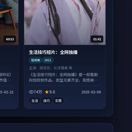
60:53
01:41
生活技巧短片：全网独播
短视频
2021
主演：
段奕宏、长泽雅美 等
部科幻
《生活技巧短片：全网独播》是一部喜剧
节值得
向短视频作品，类型元素齐全，观感爽快
不拖沓。
74万
9.8
5-02-21
2025-02-09
生活
技巧
实用