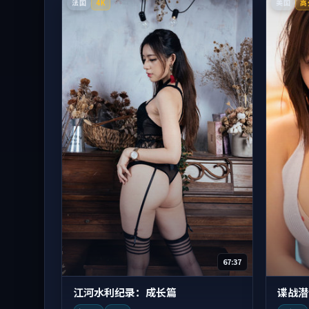
法国
美国
4K
高
67:37
江河水利纪录：成长篇
谍战潜