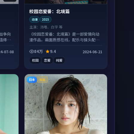
校园恋爱番：北境篇
动漫
2025
主演：
汤唯、白宇 等
战争向
《校园恋爱番：北境篇》是一部爱情向动
值得二
漫作品，画面质感在线，配乐与镜头配合
度高。
84万
9.4
4-07-08
2024-06-21
校园
恋爱
纯爱
日本
杜比