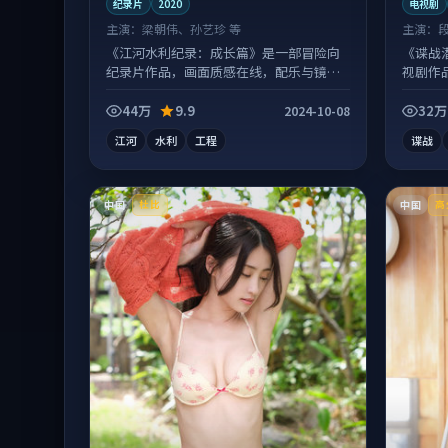
纪录片
2020
电视剧
主演：
梁朝伟、孙艺珍 等
主演：
《江河水利纪录：成长篇》是一部冒险向
《谍战
纪录片作品，画面质感在线，配乐与镜头
视剧作
配合度高。
情绪落
44万
9.9
32万
2024-10-08
江河
水利
工程
谍战
中国
中国
杜比
高