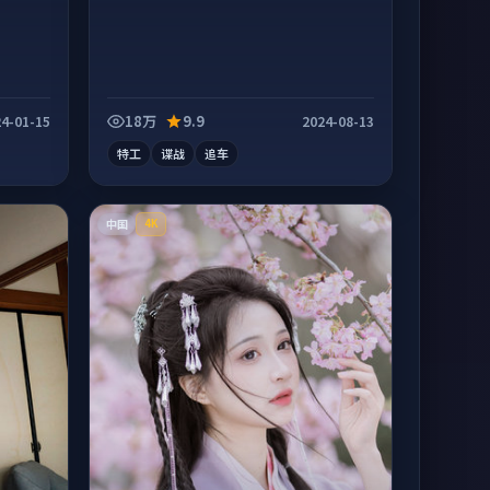
18万
9.9
4-01-15
2024-08-13
特工
谍战
追车
中国
4K