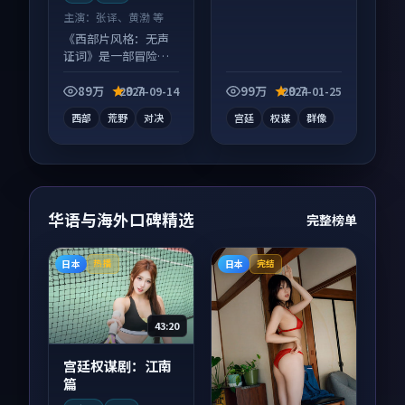
主演：
张译、黄渤 等
《西部片风格：无声
证词》是一部冒险向
电影作品，画面质感
在线，配乐与镜头配
89万
9.7
99万
9.7
2024-09-14
2024-01-25
合度高。
西部
荒野
对决
宫廷
权谋
群像
华语与海外口碑精选
完整榜单
日本
日本
热播
完结
43:20
宫廷权谋剧：江南
篇