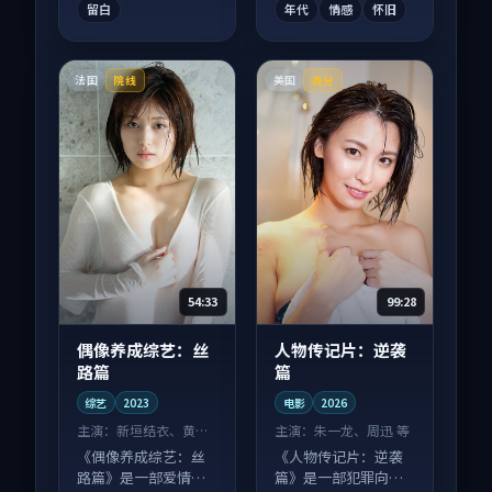
留白
年代
情感
怀旧
法国
美国
院线
高分
54:33
99:28
偶像养成综艺：丝
人物传记片：逆袭
路篇
篇
综艺
2023
电影
2026
主演：
新垣结衣、黄渤
主演：
朱一龙、周迅 等
等
《偶像养成综艺：丝
《人物传记片：逆袭
路篇》是一部爱情向
篇》是一部犯罪向电