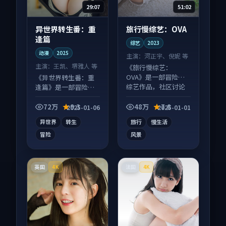
29:07
51:02
异世界转生番：重
旅行慢综艺：OVA
逢篇
综艺
2023
动漫
2025
主演：
河正宇、倪妮 等
主演：
王凯、堺雅人 等
《旅行慢综艺：
OVA》是一部冒险向
《异世界转生番：重
综艺作品，社区讨论
逢篇》是一部冒险向
度高，适合配弹幕观
动漫作品，多线叙事
看。
并行，细节值得二刷
72万
9.3
48万
7.8
2025-01-06
2025-01-01
回味。
异世界
转生
旅行
慢生活
冒险
风景
英国
法国
4K
4K