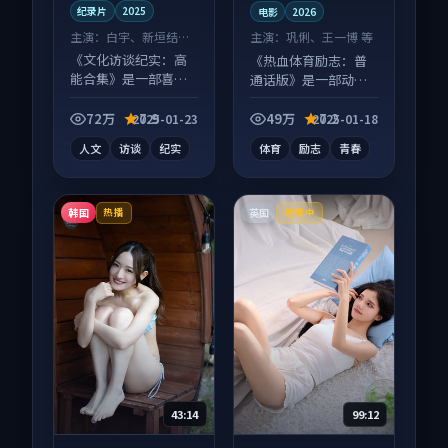
纪录片
2025
电影
2026
主演：
白宇、新垣结衣
主演：
巩俐、王一博 等
等
《文化访谈纪实：高
《热血体育励志：普
能合集》是一部喜剧
通话版》是一部动作
向纪录片作品，口碑
向电影作品，类型元
持续发酵，适合周末
素齐全，观感爽快不
72万
7.9
49万
7.2
2025-01-23
2025-01-18
一口气刷完。
拖沓。
人文
访谈
纪实
体育
励志
青春
韩国
英国
热播
连载中
43:14
99:12