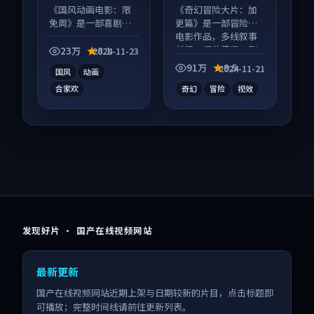
等
等
《国风动画电影：限
《奇幻冒险大片：加
免周》是一部喜剧向
更篇》是一部冒险向
动漫作品，以人物成
电影作品，多线叙事
长为内核，情感戏份
并行，细节值得二刷
23万
8.1
2024-11-23
扎实。
回味。
91万
9.5
2024-11-21
国风
动画
合家欢
奇幻
冒险
视效
发现好片 · 国产在线视频网站
最新更新
国产在线视频网站近期上架与日期较新的片目，点击标题即
可播放；完整时间线请前往更新列表。