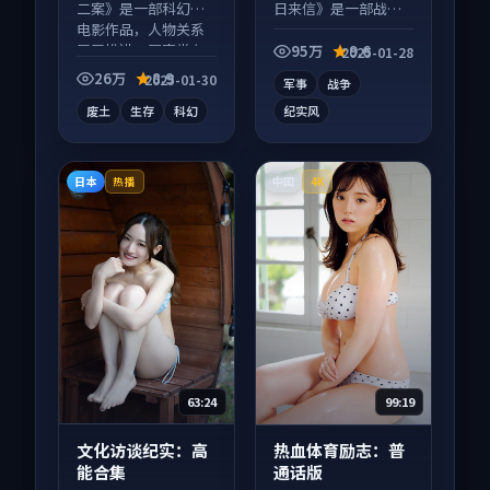
二案》是一部科幻向
日来信》是一部战争
电影作品，人物关系
向电影作品，适合大
层层推进，尾声常有
屏端观看，细节更丰
95万
9.6
2025-01-28
情绪落点。
富。
26万
8.9
2025-01-30
军事
战争
废土
生存
科幻
纪实风
日本
中国
热播
4K
63:24
99:19
文化访谈纪实：高
热血体育励志：普
能合集
通话版