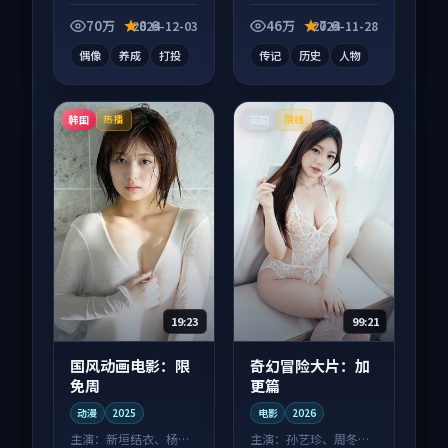
综艺作品，人物关系
影作品，社区讨论度
层层推进，尾声常有
高，适合配弹幕观
70万
8.6
46万
7.6
2024-12-03
2024-11-28
情绪落点。
看。
偶像
养成
打投
传记
历史
人物
韩国
英国
热播
院线
19:23
99:21
国风动画电影：限
奇幻冒险大片：加
免周
更篇
动漫
2025
电影
2026
主演：
新垣结衣、杨幂
主演：
孙艺珍、周冬雨