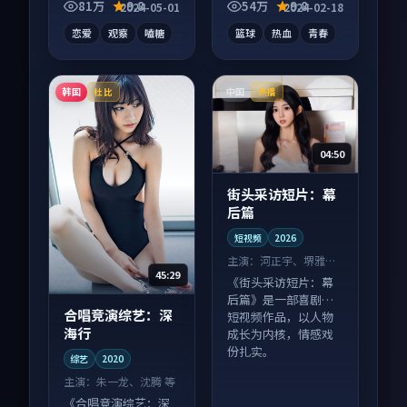
层层推进，尾声常有
81万
9.8
54万
9.8
2024-05-01
2024-02-18
情绪落点。
恋爱
观察
嗑糖
篮球
热血
青春
韩国
中国
杜比
热播
04:50
街头采访短片：幕
后篇
短视频
2026
主演：
河正宇、堺雅人
45:29
等
《街头采访短片：幕
后篇》是一部喜剧向
合唱竞演综艺：深
短视频作品，以人物
海行
成长为内核，情感戏
份扎实。
综艺
2020
主演：
朱一龙、沈腾 等
《合唱竞演综艺：深