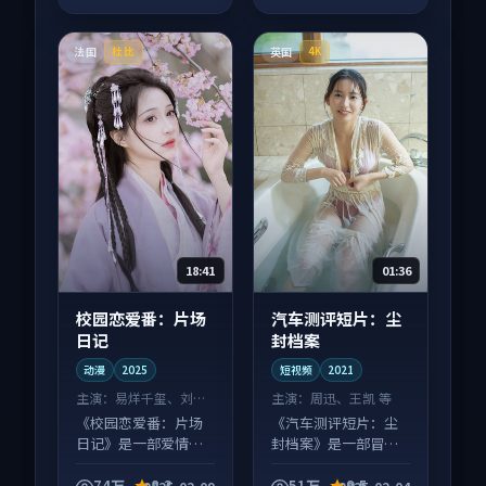
法国
英国
杜比
4K
18:41
01:36
校园恋爱番：片场
汽车测评短片：尘
日记
封档案
动漫
2025
短视频
2021
主演：
易烊千玺、刘昊
主演：
周迅、王凯 等
然 等
《校园恋爱番：片场
《汽车测评短片：尘
日记》是一部爱情向
封档案》是一部冒险
动漫作品，片尾彩蛋
向短视频作品，适合
别错过，字幕区常有
大屏端观看，细节更
74万
8.3
51万
9.5