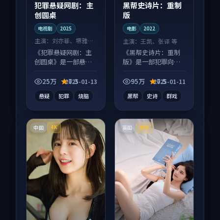
犯罪悬疑网剧：主
黑帮史诗片：重制
创圆桌
版
电视剧
2025
电影
2022
主演：
刘亦菲、堺雅人
主演：
王凯、张译 等
等
《犯罪悬疑网剧：主
《黑帮史诗片：重制
创圆桌》是一部悬疑
版》是一部犯罪向电
向电视剧作品，节奏
影作品，口碑持续发
紧凑信息量大，适合
酵，适合周末一口气
25万
7.3
95万
7.5
2025-01-13
2025-01-11
沉浸式追看。
刷完。
悬疑
犯罪
烧脑
黑帮
史诗
群戏
中国
英国
4K
高分