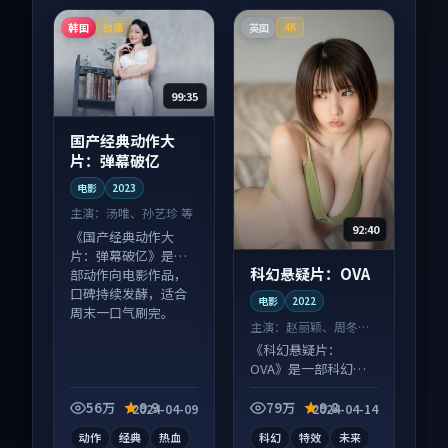
韩国
英国
独播
4K
99:35
国产经典动作大
片：弹幕破亿
电影
2023
主演：
汤唯、孙艺珍 等
92:40
《国产经典动作大
片：弹幕破亿》是一
科幻悬疑片：OVA
部动作向电影作品，
口碑持续发酵，适合
电影
2022
周末一口气刷完。
主演：
赵丽颖、周冬雨
等
《科幻悬疑片：
OVA》是一部科幻向
电影作品，口碑持续
发酵，适合周末一口
56万
9.9
79万
9.8
2024-04-09
2024-04-14
气刷完。
动作
经典
热血
科幻
特效
未来