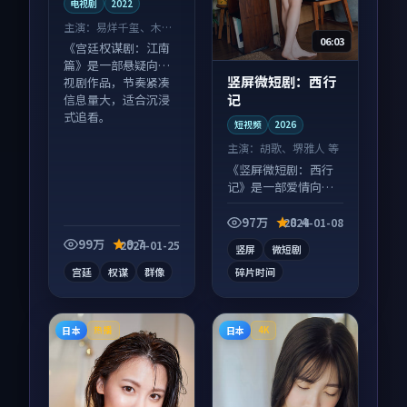
电视剧
2022
主演：
易烊千玺、木村
06:03
拓哉 等
《宫廷权谋剧：江南
篇》是一部悬疑向电
竖屏微短剧：西行
视剧作品，节奏紧凑
记
信息量大，适合沉浸
式追看。
短视频
2026
主演：
胡歌、堺雅人 等
《竖屏微短剧：西行
记》是一部爱情向短
视频作品，适合大屏
端观看，细节更丰
97万
8.4
2024-01-08
富。
99万
9.7
2024-01-25
竖屏
微短剧
宫廷
权谋
群像
碎片时间
日本
日本
热播
4K