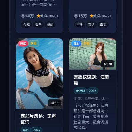
海行》是一部爱情向
综艺作品，类型元素
齐全，观感爽快不拖
40万
9.8
15万
9.7
2024-08-01
2024-06-23
沓。
合唱
音乐
感动
街头
采访
真实
韩国
日本
热播
热播
43:20
宫廷权谋剧：江南
篇
电视剧
2022
主演：
易烊千玺、木村
98:13
拓哉 等
《宫廷权谋剧：江南
篇》是一部悬疑向电
西部片风格：无声
视剧作品，节奏紧凑
证词
信息量大，适合沉浸
式追看。
电影
2025