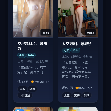
88:58
96:53
空战题材片：城市
太空歌剧：浮城绘
篇
电影
2024
电影
2020
主演：
刘昊然、杨紫 等
主演：
杨幂、堺雅人 等
《太空歌剧：浮城
绘》是一部科幻向电
《空战题材片：城市
影作品，适合大屏端
篇》是一部战争向电
观看，细节更丰富。
影作品，人物关系层
层推进，尾声常有情
75万
9.4
2025-02-26
绪落点。
51万
7.5
2025-02-21
空战
热血
大国重器
太空
史诗
舰队