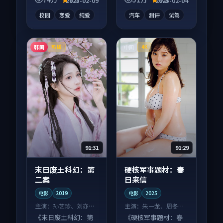
2025-02-09
2025-02-04
惊喜。
丰富。
校园
恋爱
纯爱
汽车
测评
试驾
韩国
中国
热播
4K
91:31
91:29
末日废土科幻：第
硬核军事题材：春
二案
日来信
电影
2019
电影
2025
主演：
孙艺珍、刘亦菲
主演：
朱一龙、周冬雨
等
等
《末日废土科幻：第
《硬核军事题材：春