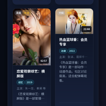
英国
中国
杜比
热播
22:44
热血篮球番：会员
专享
动漫
2022
主演：
张译、易烊千玺
62:57
等
《热血篮球番：会员
专享》是一部动作向
恋爱观察综艺：横
动漫作品，社区讨论
屏版
度高，适合配弹幕观
看。
综艺
2019
主演：
朱一龙、秦昊 等
《恋爱观察综艺：横
屏版》是一部爱情向
综艺作品，人物关系