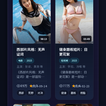
98:13
03:49
西部片风格：无声
健身跟练短片：日
证词
更花絮
电影
2025
短视频
2025
主演：
张译、黄渤 等
主演：
李现、汤唯 等
《西部片风格：无声
《健身跟练短片：日
证词》是一部冒险向
更花絮》是一部动作
电影作品，画面质感
向短视频作品，片尾
在线，配乐与镜头配
彩蛋别错过，字幕区
89万
9.7
77万
8.4
2024-09-14
2024-02-23
合度高。
常有惊喜。
西部
荒野
对决
健身
跟练
燃脂