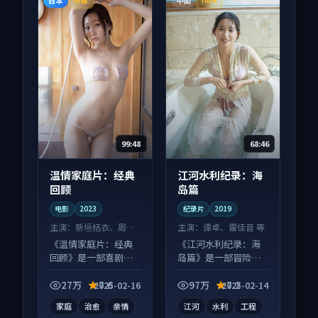
日本
中国
热播
HDR
99:48
68:46
温情家庭片：经典
江河水利纪录：海
回顾
岛篇
电影
2023
纪录片
2019
主演：
新垣结衣、周迅
主演：
谭卓、雷佳音 等
等
《温情家庭片：经典
《江河水利纪录：海
回顾》是一部喜剧向
岛篇》是一部冒险向
电影作品，人物关系
纪录片作品，以人物
层层推进，尾声常有
成长为内核，情感戏
27万
7.6
97万
7.2
2025-02-16
2025-02-14
情绪落点。
份扎实。
家庭
治愈
亲情
江河
水利
工程