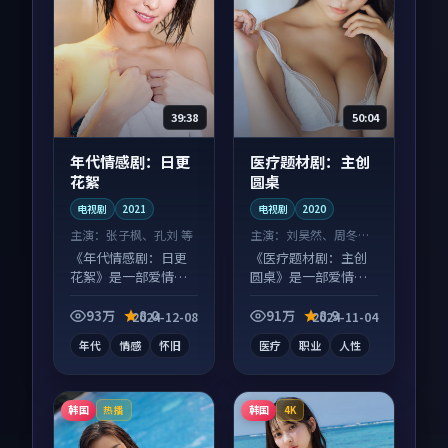
39:38
50:04
年代情感剧：日更
医疗题材剧：主创
花絮
圆桌
电视剧
2021
电视剧
2020
主演：
张子枫、孔刘 等
主演：
刘昊然、周冬雨
等
《年代情感剧：日更
《医疗题材剧：主创
花絮》是一部爱情向
圆桌》是一部爱情向
电视剧作品，画面质
电视剧作品，画面质
感在线，配乐与镜头
感在线，配乐与镜头
93万
8.0
91万
8.9
2024-12-08
2024-11-04
配合度高。
配合度高。
年代
情感
怀旧
医疗
职业
人性
韩国
韩国
热播
4K