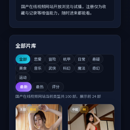
国产在线视频网站开放浏览与试播，注册仅为收
藏与记录等增值能力，随时进来都能看。
全部片库
全部
恋爱
冒险
机甲
日常
悬疑
美食
音乐
武侠
科幻
魔法
奇幻
运动
最新
最热
评分
国产在线视频网站
当前类型共
100
部，展示前
24
部
法国
中国
院线
4K