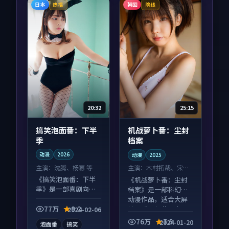
日本
韩国
热播
院线
20:32
25:15
搞笑泡面番：下半
机战萝卜番：尘封
季
档案
动漫
2026
动漫
2025
主演：
沈腾、杨幂 等
主演：
木村拓哉、宋慧
乔 等
《搞笑泡面番：下半
《机战萝卜番：尘封
季》是一部喜剧向动
档案》是一部科幻向
漫作品，节奏紧凑信
动漫作品，适合大屏
息量大，适合沉浸式
端观看，细节更丰
77万
9.2
2024-02-06
追看。
富。
76万
7.5
2024-01-20
泡面番
搞笑