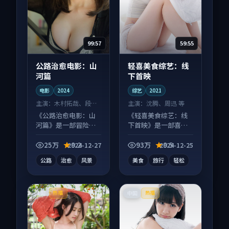
99:57
59:55
公路治愈电影：山
轻喜美食综艺：线
河篇
下首映
电影
2024
综艺
2021
主演：
木村拓哉、段奕
主演：
沈腾、周迅 等
宏 等
《公路治愈电影：山
《轻喜美食综艺：线
河篇》是一部冒险向
下首映》是一部喜剧
电影作品，口碑持续
向综艺作品，适合大
发酵，适合周末一口
屏端观看，细节更丰
25万
9.2
93万
9.5
2024-12-27
2024-12-25
气刷完。
富。
公路
治愈
风景
美食
旅行
轻松
法国
中国
热播
热播