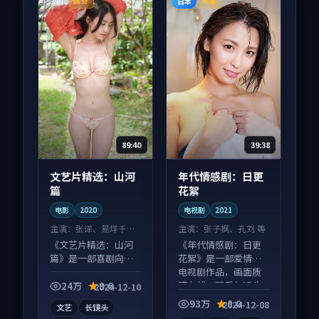
法国
日本
高分
热播
89:40
39:38
文艺片精选：山河
年代情感剧：日更
篇
花絮
电影
2020
电视剧
2021
主演：
张译、易烊千玺
主演：
张子枫、孔刘 等
等
《文艺片精选：山河
《年代情感剧：日更
篇》是一部喜剧向电
花絮》是一部爱情向
影作品，类型元素齐
电视剧作品，画面质
全，观感爽快不拖
感在线，配乐与镜头
24万
9.6
2024-12-10
沓。
配合度高。
93万
8.0
2024-12-08
文艺
长镜头