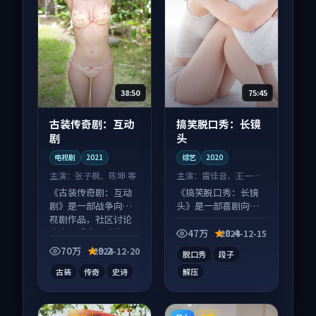
38:50
75:45
古装传奇剧：互动
搞笑脱口秀：长镜
剧
头
电视剧
2021
综艺
2020
主演：
张子枫、陈坤 等
主演：
雷佳音、王一博
等
《古装传奇剧：互动
《搞笑脱口秀：长镜
剧》是一部战争向电
头》是一部喜剧向综
视剧作品，社区讨论
艺作品，口碑持续发
度高，适合配弹幕观
酵，适合周末一口气
47万
8.4
2024-12-15
看。
刷完。
70万
9.2
2024-12-20
脱口秀
段子
古装
传奇
史诗
解压