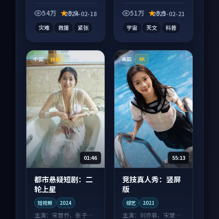
向纪录片作品，画面
质感在线，配乐与镜
54万
9.9
51万
9.9
2024-02-18
2025-02-21
头配合度高。
灾难
救援
紧张
宇宙
天文
科普
中国
美国
独播
4K
01:46
55:13
都市悬疑短剧：二
竞技真人秀：竖屏
轮上星
版
短视频
2024
综艺
2021
主演：
宋慧乔、张子枫
主演：
刘亦菲、宋慧乔