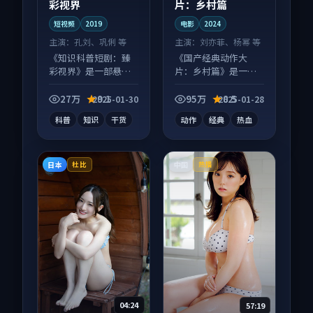
彩视界
片：乡村篇
短视频
2019
电影
2024
主演：
孔刘、巩俐 等
主演：
刘亦菲、杨幂 等
《知识科普短剧：臻
《国产经典动作大
彩视界》是一部悬疑
片：乡村篇》是一部
向短视频作品，节奏
动作向电影作品，适
紧凑信息量大，适合
合大屏端观看，细节
27万
9.1
95万
8.5
2025-01-30
2025-01-28
沉浸式追看。
更丰富。
科普
知识
干货
动作
经典
热血
日本
中国
杜比
热播
04:24
57:19