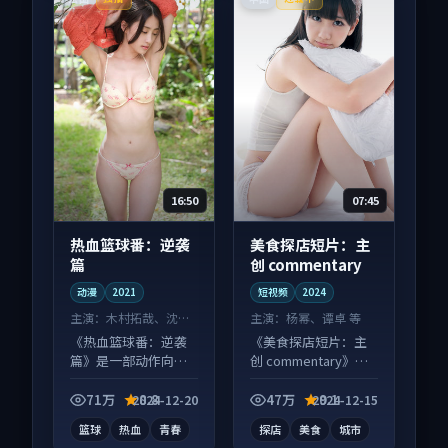
16:50
07:45
热血篮球番：逆袭
美食探店短片：主
篇
创 commentary
动漫
2021
短视频
2024
主演：
木村拓哉、沈腾
主演：
杨幂、谭卓 等
等
《热血篮球番：逆袭
《美食探店短片：主
篇》是一部动作向动
创 commentary》是
漫作品，片尾彩蛋别
一部喜剧向短视频作
错过，字幕区常有惊
品，片尾彩蛋别错
71万
8.8
47万
9.1
2024-12-20
2024-12-15
喜。
过，字幕区常有惊
篮球
热血
青春
探店
美食
城市
喜。