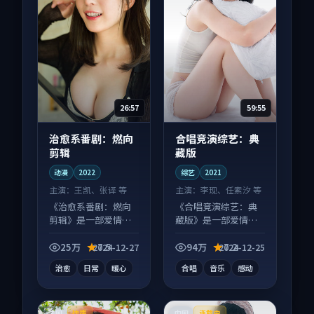
26:57
59:55
治愈系番剧：燃向
合唱竞演综艺：典
剪辑
藏版
动漫
2022
综艺
2021
主演：
王凯、张译 等
主演：
李现、任素汐 等
《治愈系番剧：燃向
《合唱竞演综艺：典
剪辑》是一部爱情向
藏版》是一部爱情向
动漫作品，片尾彩蛋
综艺作品，社区讨论
别错过，字幕区常有
度高，适合配弹幕观
25万
7.5
94万
7.2
2024-12-27
2024-12-25
惊喜。
看。
治愈
日常
暖心
合唱
音乐
感动
法国
中国
独播
连载中