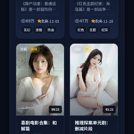
《国产动漫：普通话
《红色主题纪录：海
版》是一部冒险向动
岛篇》是一部战争向
漫作品，片尾彩蛋别
纪录片作品，社区讨
错过，字幕区常有惊
论度高，适合配弹幕
69万
8.8
47万
8.4
2024-12-03
2024-11-28
喜。
观看。
玄幻
连载
热血
红色
主题
纪实
法国
中国
院线
4K
99:23
41:21
喜剧电影合集：和
推理探案单元剧：
解篇
删减片段