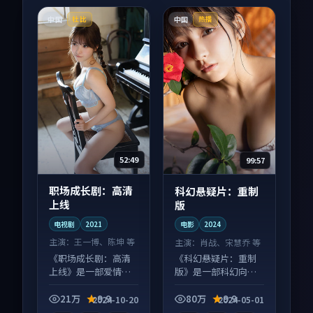
中国
中国
杜比
热播
52:49
99:57
职场成长剧：高清
科幻悬疑片：重制
上线
版
电视剧
2021
电影
2024
主演：
王一博、陈坤 等
主演：
肖战、宋慧乔 等
《职场成长剧：高清
《科幻悬疑片：重制
上线》是一部爱情向
版》是一部科幻向电
电视剧作品，节奏紧
影作品，以人物成长
凑信息量大，适合沉
为内核，情感戏份扎
21万
9.9
80万
9.9
2024-10-20
2024-05-01
浸式追看。
实。