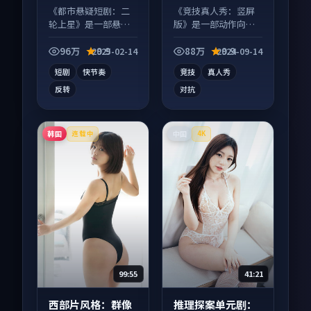
等
等
《都市悬疑短剧：二
《竞技真人秀：竖屏
轮上星》是一部悬疑
版》是一部动作向综
向短视频作品，口碑
艺作品，片尾彩蛋别
持续发酵，适合周末
错过，字幕区常有惊
96万
9.9
88万
9.9
2025-02-14
2024-09-14
一口气刷完。
喜。
短剧
快节奏
竞技
真人秀
反转
对抗
韩国
中国
连载中
4K
99:55
41:21
西部片风格：群像
推理探案单元剧：