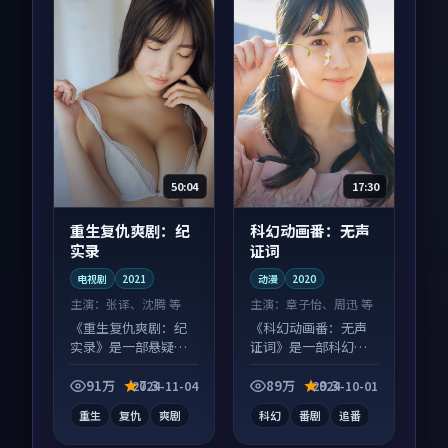
50:04
17:30
重生复仇爽剧：纪
科幻动画番：无声
实录
证词
电视剧
2021
动漫
2020
主演：
张译、沈腾 等
主演：
章子怡、周迅 等
《重生复仇爽剧：纪
《科幻动画番：无声
实录》是一部悬疑向
证词》是一部科幻向
电视剧作品，片尾彩
动漫作品，片尾彩蛋
蛋别错过，字幕区常
别错过，字幕区常有
91万
7.3
89万
9.3
2024-11-04
2024-10-01
有惊喜。
惊喜。
重生
复仇
爽剧
科幻
番剧
追番