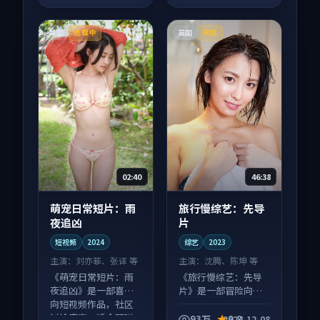
美国
英国
连载中
完结
02:40
46:38
萌宠日常短片：雨
旅行慢综艺：先导
夜追凶
片
短视频
2024
综艺
2023
主演：
刘亦菲、张译 等
主演：
沈腾、陈坤 等
《萌宠日常短片：雨
《旅行慢综艺：先导
夜追凶》是一部喜剧
片》是一部冒险向综
向短视频作品，社区
艺作品，社区讨论度
讨论度高，适合配弹
高，适合配弹幕观
93万
9.8
2024-12-08