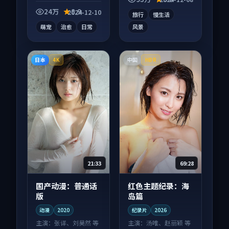
幕观看。
看。
24万
8.9
2024-12-10
旅行
慢生活
萌宠
治愈
日常
风景
日本
中国
4K
HDR
21:33
69:28
国产动漫：普通话
红色主题纪录：海
版
岛篇
动漫
2020
纪录片
2026
主演：
张译、刘昊然 等
主演：
汤唯、赵丽颖 等