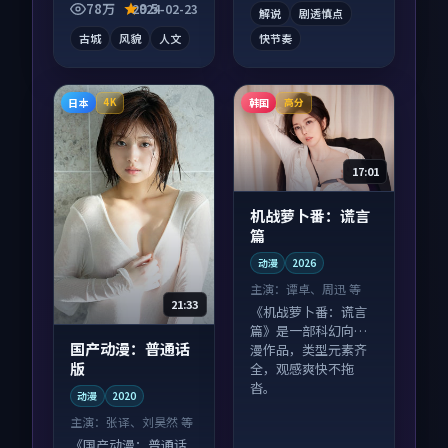
一口气刷完。
观看。
78万
9.5
2024-02-23
解说
剧透慎点
古城
风貌
人文
快节奏
日本
韩国
4K
高分
17:01
机战萝卜番：谎言
篇
动漫
2026
主演：
谭卓、周迅 等
21:33
《机战萝卜番：谎言
篇》是一部科幻向动
国产动漫：普通话
漫作品，类型元素齐
版
全，观感爽快不拖
沓。
动漫
2020
主演：
张译、刘昊然 等
《国产动漫：普通话