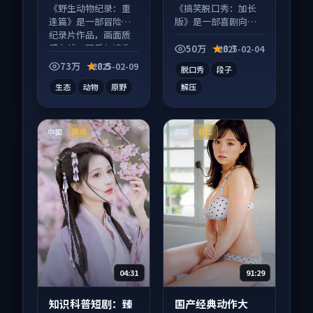
《野生动物纪录：重
《搞笑脱口秀：加长
逢篇》是一部冒险向
版》是一部喜剧向综
纪录片作品，画面质
艺作品，多线叙事并
感在线，配乐与镜头
行，细节值得二刷回
50万
8.7
2025-02-04
配合度高。
味。
73万
8.5
2025-02-09
脱口秀
段子
生态
动物
原野
解压
中国
英国
院线
杜比
04:31
91:29
知识科普短剧：臻
国产经典动作大