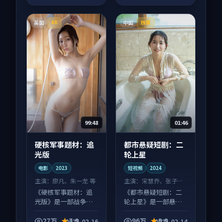
英国
中国
4K
独播
99:48
01:46
硬核军事题材：追
都市悬疑短剧：二
光版
轮上星
电影
2023
短视频
2024
主演：
廖凡、朱一龙 等
主演：
宋慧乔、张子枫
等
《硬核军事题材：追
《都市悬疑短剧：二
光版》是一部战争向
轮上星》是一部悬疑
电影作品，以人物成
向短视频作品，口碑
长为内核，情感戏份
持续发酵，适合周末
27万
7.9
96万
9.9
2025-02-16
2025-02-14