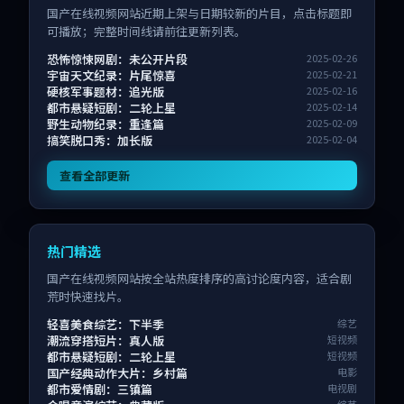
国产在线视频网站近期上架与日期较新的片目，点击标题即
可播放；完整时间线请前往更新列表。
恐怖惊悚网剧：未公开片段
2025-02-26
宇宙天文纪录：片尾惊喜
2025-02-21
硬核军事题材：追光版
2025-02-16
都市悬疑短剧：二轮上星
2025-02-14
野生动物纪录：重逢篇
2025-02-09
搞笑脱口秀：加长版
2025-02-04
查看全部更新
热门精选
国产在线视频网站按全站热度排序的高讨论度内容，适合剧
荒时快速找片。
轻喜美食综艺：下半季
综艺
潮流穿搭短片：真人版
短视频
都市悬疑短剧：二轮上星
短视频
国产经典动作大片：乡村篇
电影
都市爱情剧：三镇篇
电视剧