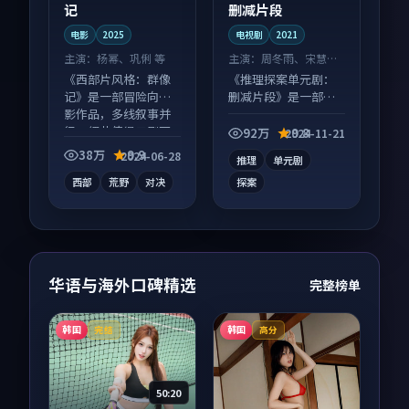
记
删减片段
电影
2025
电视剧
2021
主演：
杨幂、巩俐 等
主演：
周冬雨、宋慧乔
等
《西部片风格：群像
《推理探案单元剧：
记》是一部冒险向电
删减片段》是一部悬
影作品，多线叙事并
疑向电视剧作品，多
行，细节值得二刷回
线叙事并行，细节值
92万
9.8
2024-11-21
味。
得二刷回味。
38万
9.9
2024-06-28
推理
单元剧
西部
荒野
对决
探案
华语与海外口碑精选
完整榜单
韩国
韩国
完结
高分
50:20