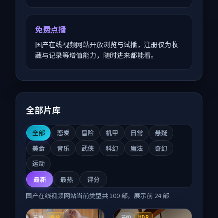
免费点播
国产在线视频网站开放浏览与试播，注册仅为收
藏与记录等增值能力，随时进来都能看。
全部片库
全部
恋爱
冒险
机甲
日常
悬疑
美食
音乐
武侠
科幻
魔法
奇幻
运动
最新
最热
评分
国产在线视频网站
当前类型共
100
部，展示前
24
部
英国
英国
高分
HDR