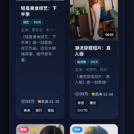
轻喜美食综艺：下
半季
综艺
2026
主演：
雷佳音、朱一龙
06:03
等
《轻喜美食综艺：下
半季》是一部喜剧向
潮流穿搭短片：真
综艺作品，适合大屏
人版
端观看，细节更丰
富。
短视频
2019
主演：
宋慧乔、段奕宏
等
《潮流穿搭短片：真
人版》是一部爱情向
短视频作品，人物关
系层层推进，尾声常
98万
9.4
2024-01-08
有情绪落点。
98万
7.2
2024-01-25
穿搭
潮流
美食
旅行
轻松
OOTD
韩国
日本
完结
院线