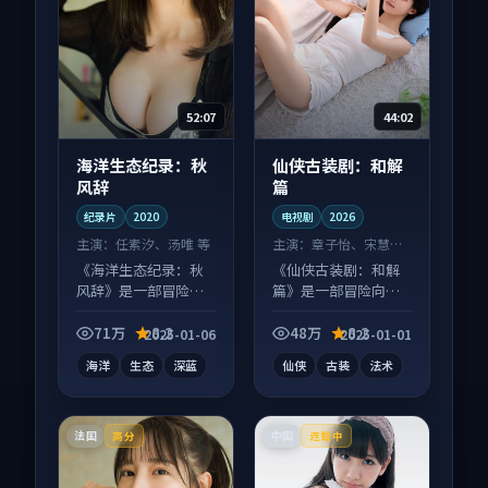
52:07
44:02
海洋生态纪录：秋
仙侠古装剧：和解
风辞
篇
纪录片
2020
电视剧
2026
主演：
任素汐、汤唯 等
主演：
章子怡、宋慧乔
等
《海洋生态纪录：秋
《仙侠古装剧：和解
风辞》是一部冒险向
篇》是一部冒险向电
纪录片作品，以人物
视剧作品，适合大屏
成长为内核，情感戏
端观看，细节更丰
71万
8.2
48万
8.2
2025-01-06
2025-01-01
份扎实。
富。
海洋
生态
深蓝
仙侠
古装
法术
法国
中国
高分
连载中