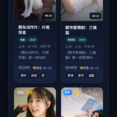
99:14
43:12
赛车动作片：片尾
都市爱情剧：三镇
惊喜
篇
电影
2020
电视剧
2019
主演：
张子枫、胡歌 等
主演：
王凯、陈坤 等
《赛车动作片：片尾
《都市爱情剧：三镇
惊喜》是一部动作向
篇》是一部爱情向电
电影作品，以人物成
视剧作品，画面质感
长为内核，情感戏份
在线，配乐与镜头配
26万
9.1
94万
8.5
2025-01-13
2025-01-11
扎实。
合度高。
赛车
速度
燃
爱情
都市
温馨
英国
日本
热播
热播