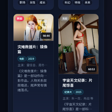
职场
女性
成长
科幻
特效
未来
韩国
英国
独播
HDR
98:44
灾难救援片：镜像
篇
电影
2019
主演：
雷佳音、周冬雨
60:53
等
《灾难救援片：镜像
篇》是一部动作向电
宇宙天文纪录：片
影作品，人物关系层
尾惊喜
层推进，尾声常有情
绪落点。
纪录片
2025
主演：
朱一龙、肖战 等
《宇宙天文纪录：片
尾惊喜》是一部科幻