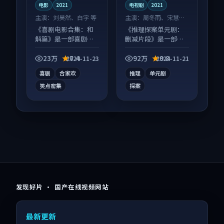
电影
2021
电视剧
2021
主演：
刘昊然、白宇 等
主演：
周冬雨、宋慧乔
等
《喜剧电影合集：和
《推理探案单元剧：
解篇》是一部喜剧向
删减片段》是一部悬
电影作品，节奏紧凑
疑向电视剧作品，多
信息量大，适合沉浸
线叙事并行，细节值
23万
7.4
92万
9.8
2024-11-23
2024-11-21
式追看。
得二刷回味。
喜剧
合家欢
推理
单元剧
笑点密集
探案
发现好片 · 国产在线视频网站
最新更新