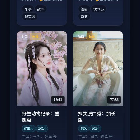
扎实。
一口气刷完。
军事
战争
短剧
快节奏
纪实风
反转
中国
法国
热播
杜比
76:41
77:36
野生动物纪录：重
搞笑脱口秀：加长
逢篇
版
纪录片
2024
综艺
2024
主演：
王凯、张译 等
主演：
汤唯、谭卓 等