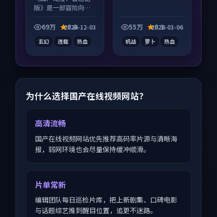
版》是一部冒险向动
漫作品，片尾彩蛋别
错过，字幕区常有惊
69万
8.8
55万
8.1
2024-12-03
2024-03-06
喜。
玄幻
连载
热血
机战
萝卜
热血
为什么选择国产在线视频网站？
高清流畅
国产在线视频网站优先推荐高码率片源与清晰海
报，弱网环境也会尽量保持缓冲顺滑。
片单常新
编辑团队每日巡检片库，把上新剧集、口碑电影
与话题综艺推到醒目位置，追更不迷路。