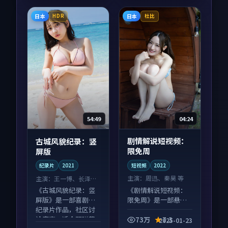
日本
日本
HDR
杜比
04:24
54:49
剧情解说短视频：
古城风貌纪录：竖
限免周
屏版
短视频
2022
纪录片
2021
主演：
周迅、秦昊 等
主演：
王一博、长泽雅
美 等
《剧情解说短视频：
《古城风貌纪录：竖
限免周》是一部悬疑
屏版》是一部喜剧向
向短视频作品，口碑
纪录片作品，社区讨
持续发酵，适合周末
论度高，适合配弹幕
73万
7.3
2025-01-23