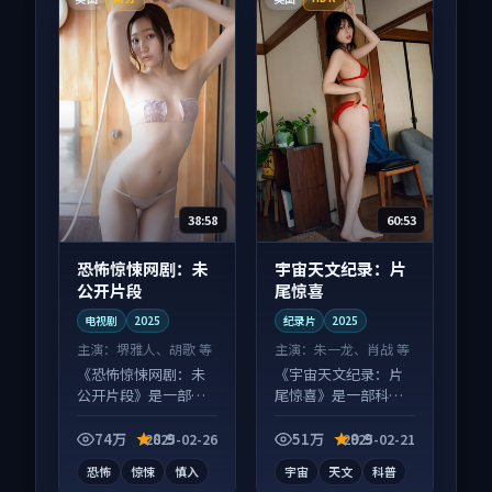
38:58
60:53
恐怖惊悚网剧：未
宇宙天文纪录：片
公开片段
尾惊喜
电视剧
2025
纪录片
2025
主演：
堺雅人、胡歌 等
主演：
朱一龙、肖战 等
《恐怖惊悚网剧：未
《宇宙天文纪录：片
公开片段》是一部惊
尾惊喜》是一部科幻
悚向电视剧作品，多
向纪录片作品，画面
线叙事并行，细节值
质感在线，配乐与镜
74万
8.9
51万
9.9
2025-02-26
2025-02-21
得二刷回味。
头配合度高。
恐怖
惊悚
慎入
宇宙
天文
科普