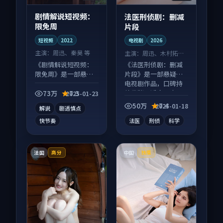
剧情解说短视频：
法医刑侦剧：删减
限免周
片段
短视频
2022
电视剧
2026
主演：
周迅、秦昊 等
主演：
周迅、木村拓哉
等
《剧情解说短视频：
《法医刑侦剧：删减
限免周》是一部悬疑
片段》是一部悬疑向
向短视频作品，口碑
电视剧作品，口碑持
持续发酵，适合周末
续发酵，适合周末一
73万
7.3
2025-01-23
一口气刷完。
口气刷完。
50万
7.4
2025-01-18
解说
剧透慎点
快节奏
法医
刑侦
科学
法国
中国
高分
独播