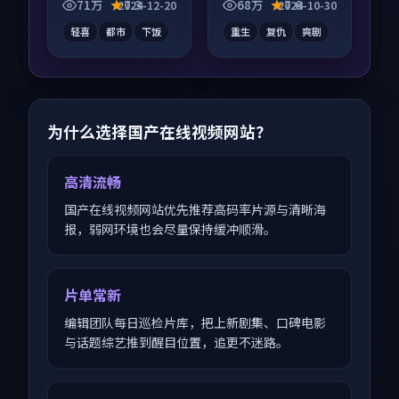
关系层层推进，尾声
长为内核，情感戏份
71万
7.3
68万
7.6
2024-12-20
2024-10-30
常有情绪落点。
扎实。
轻喜
都市
下饭
重生
复仇
爽剧
为什么选择国产在线视频网站？
高清流畅
国产在线视频网站优先推荐高码率片源与清晰海
报，弱网环境也会尽量保持缓冲顺滑。
片单常新
编辑团队每日巡检片库，把上新剧集、口碑电影
与话题综艺推到醒目位置，追更不迷路。