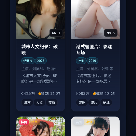
66:57
99:55
城市人文纪录：破
港式警匪片：影迷
晓
专场
纪录片
2026
电影
2019
主演：
刘昊然、赵丽颖
主演：
刘昊然、张译 等
等
《城市人文纪录：破
《港式警匪片：影迷
晓》是一部犯罪向纪
专场》是一部犯罪向
录片作品，类型元素
电影作品，节奏紧凑
齐全，观感爽快不拖
信息量大，适合沉浸
25万
8.2
93万
7.5
2024-12-27
2024-12-25
沓。
式追看。
城市
人文
夜拍
警匪
港片
枪战
韩国
英国
杜比
高分