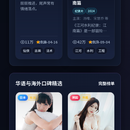
南篇
层层推进，尾声常有
情绪落点。
纪录片
2024
主演：
汤唯、宋慧乔 等
《江河水利纪录：江
南篇》是一部冒险向
纪录片作品，节奏紧
凑信息量大，适合沉
11万
9.8
42万
9.7
2024-04-16
2024-09-04
浸式追看。
仙侠
古装
法术
江河
水利
工程
华语与海外口碑精选
完整榜单
日本
韩国
杜比
热播