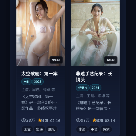
99:48
68:46
太空歌剧：第一案
非遗手艺纪录：长
镜头
电影
2025
纪录片
2024
主演：
周迅、谭卓 等
主演：
王凯、陈坤 等
《太空歌剧：第一
案》是一部科幻向电
《非遗手艺纪录：长
影作品，多线叙事并
镜头》是一部冒险向
行，细节值得二刷回
纪录片作品，社区讨
味。
论度高，适合配弹幕
28万
7.8
97万
7.6
2025-02-16
2025-02-14
观看。
太空
史诗
舰队
非遗
手艺
传承