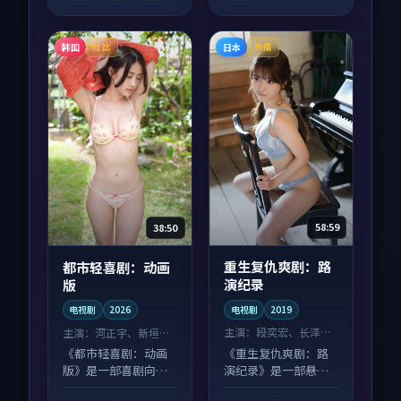
韩国
日本
杜比
热播
58:59
38:50
重生复仇爽剧：路
都市轻喜剧：动画
演纪录
版
电视剧
2019
电视剧
2026
主演：
段奕宏、长泽雅
主演：
河正宇、新垣结
美 等
衣 等
《重生复仇爽剧：路
《都市轻喜剧：动画
演纪录》是一部悬疑
版》是一部喜剧向电
向电视剧作品，人物
视剧作品，以人物成