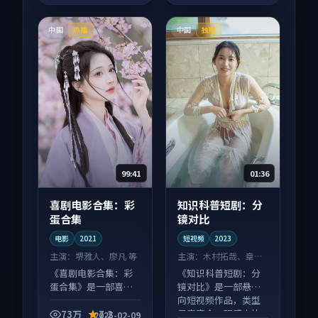
中国
中国
热播
独播
99:41
01:36
喜剧电影合集：彩
知识科普短剧：分
蛋合集
镜对比
电影
2021
短视频
2023
主演：
堺雅人、廖凡 等
主演：
木村拓哉、章子
怡 等
《喜剧电影合集：彩
《知识科普短剧：分
蛋合集》是一部喜剧
镜对比》是一部悬疑
向电影作品，适合大
向短视频作品，类型
屏端观看，细节更丰
元素齐全，观感爽快
73万
7.2
2025-02-09