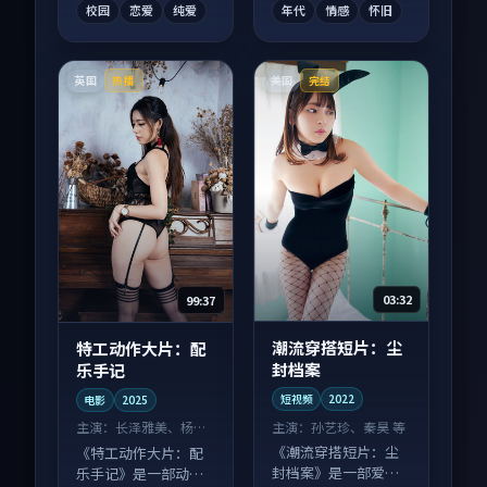
校园
恋爱
纯爱
年代
情感
怀旧
英国
美国
热播
完结
03:32
99:37
潮流穿搭短片：尘
特工动作大片：配
封档案
乐手记
短视频
2022
电影
2025
主演：
孙艺珍、秦昊 等
主演：
长泽雅美、杨幂
等
《潮流穿搭短片：尘
《特工动作大片：配
封档案》是一部爱情
乐手记》是一部动作