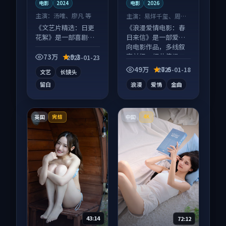
电影
2024
电影
2026
主演：
汤唯、廖凡 等
主演：
易烊千玺、周迅
等
《文艺片精选：日更
《浪漫爱情电影：春
花絮》是一部喜剧向
日来信》是一部爱情
电影作品，画面质感
向电影作品，多线叙
在线，配乐与镜头配
事并行，细节值得二
73万
9.2
2025-01-23
合度高。
刷回味。
49万
7.6
2025-01-18
文艺
长镜头
留白
浪漫
爱情
金曲
英国
中国
完结
4K
43:14
72:12