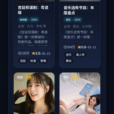
宫廷权谋剧：粤语
音乐选秀节目：年
版
度盘点
电视剧
2020
综艺
2024
主演：
孔刘、李现 等
主演：
周迅、长泽雅美
等
《宫廷权谋剧：粤语
《音乐选秀节目：年
版》是一部悬疑向电
度盘点》是一部喜剧
视剧作品，画面质感
向综艺作品，口碑持
在线，配乐与镜头配
续发酵，适合周末一
94万
8.8
2025-01-11
合度高。
口气刷完。
26万
7.5
2025-01-13
音乐
真人秀
宫廷
权谋
群像
舞台
美国
美国
独播
完结