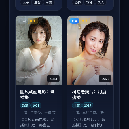
亲子
益智
可爱
恐怖
惊悚
慎入
中国
日本
独播
热播
21:33
99:28
国风动画电影：试
科幻悬疑片：月度
播集
热播
动漫
2021
电影
2025
主演：
任素汐、张译 等
主演：
易烊千玺、汤唯
等
《国风动画电影：试
《科幻悬疑片：月度
播集》是一部喜剧向
热播》是一部科幻向