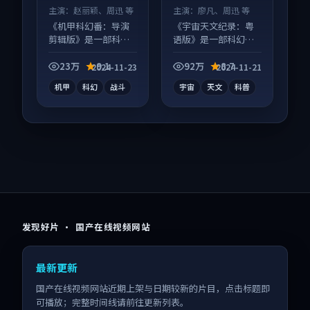
主演：
赵丽颖、周迅 等
主演：
廖凡、周迅 等
《机甲科幻番：导演
《宇宙天文纪录：粤
剪辑版》是一部科幻
语版》是一部科幻向
向动漫作品，片尾彩
纪录片作品，口碑持
蛋别错过，字幕区常
续发酵，适合周末一
23万
9.1
92万
8.7
2024-11-23
2024-11-21
有惊喜。
口气刷完。
机甲
科幻
战斗
宇宙
天文
科普
发现好片 · 国产在线视频网站
最新更新
国产在线视频网站近期上架与日期较新的片目，点击标题即
可播放；完整时间线请前往更新列表。