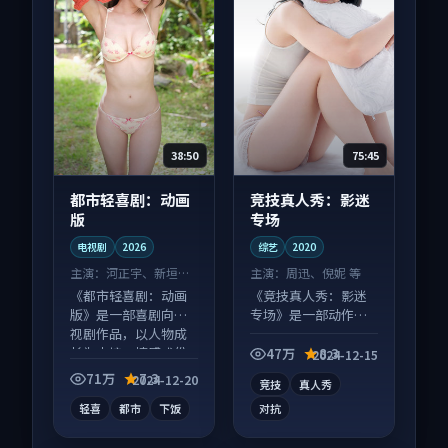
38:50
75:45
都市轻喜剧：动画
竞技真人秀：影迷
版
专场
电视剧
2026
综艺
2020
主演：
河正宇、新垣结
主演：
周迅、倪妮 等
衣 等
《都市轻喜剧：动画
《竞技真人秀：影迷
版》是一部喜剧向电
专场》是一部动作向
视剧作品，以人物成
综艺作品，口碑持续
长为内核，情感戏份
发酵，适合周末一口
47万
8.3
2024-12-15
扎实。
气刷完。
71万
7.3
2024-12-20
竞技
真人秀
轻喜
都市
下饭
对抗