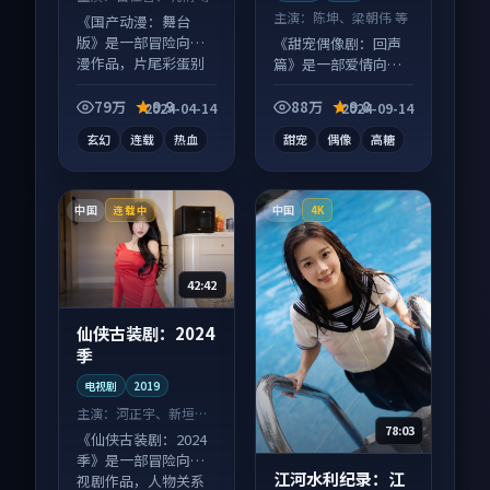
主演：
陈坤、梁朝伟 等
《国产动漫：舞台
版》是一部冒险向动
《甜宠偶像剧：回声
漫作品，片尾彩蛋别
篇》是一部爱情向电
错过，字幕区常有惊
视剧作品，片尾彩蛋
喜。
别错过，字幕区常有
79万
9.9
88万
9.8
2024-04-14
2024-09-14
惊喜。
玄幻
连载
热血
甜宠
偶像
高糖
中国
中国
连载中
4K
42:42
仙侠古装剧：2024
季
电视剧
2019
主演：
河正宇、新垣结
78:03
衣 等
《仙侠古装剧：2024
季》是一部冒险向电
江河水利纪录：江
视剧作品，人物关系