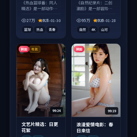
《热血篮球番：同人
《自然纪录片：二创
精选》是一部动作向
激励》是一部冒险向
动漫作品，片尾彩蛋
纪录片作品，人物关
别错过，字幕区常有
系层层推进，尾声常
27万
9.7
95万
9.0
2025-01-30
2025-01-28
惊喜。
有情绪落点。
篮球
热血
青春
自然
4K
山河
韩国
韩国
杜比
连载中
99:24
99:19
文艺片精选：日更
浪漫爱情电影：春
花絮
日来信