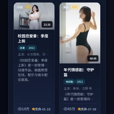
中国
美国
4K
杜比
22:25
校园恋爱番：季度
上新
动漫
2022
主演：
长泽雅美、宋慧
48:05
乔 等
《校园恋爱番：季度
上新》是一部爱情向
年代情感剧：守护
动漫作品，画面质感
篇
在线，配乐与镜头配
合度高。
电视剧
2022
主演：
秦昊、沈腾 等
《年代情感剧：守护
篇》是一部爱情向电
视剧作品，多线叙事
并行，细节值得二刷
10万
9.9
85万
9.9
2024-03-30
2024-07-08
回味。