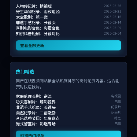
人物传记片：精编版
2025-02-26
野生动物纪录：雨夜追凶
2025-02-21
太空歌剧：第一案
2025-02-16
非遗手艺纪录：长镜头
2025-02-14
喜剧电影合集：彩蛋合集
2025-02-09
知识科普短剧：分镜对比
2025-02-04
查看全部更新
热门精选
国产在线视频网站按全站热度排序的高讨论度内容，适合剧
荒时快速找片。
家庭伦理长剧：逆流
电视剧
功夫喜剧片：臻彩视界
电影
非遗手艺纪录：长镜头
纪录片
自然纪录片：二创激励
纪录片
音乐选秀节目：年度盘点
综艺
港式警匪片：影迷专场
电影
浏览热门榜单