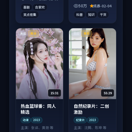
富。
不拖沓。
50万
8.8
2025-02-04
喜剧
合家欢
笑点密集
科普
知识
干货
美国
英国
高分
臻彩
15:31
55:29
热血篮球番：同人
自然纪录片：二创
精选
激励
动漫
2023
纪录片
2023
主演：
张译、黄渤 等
主演：
沈腾、陈坤 等