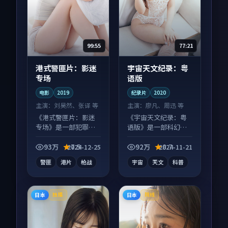
99:55
77:21
港式警匪片：影迷
宇宙天文纪录：粤
专场
语版
电影
2019
纪录片
2020
主演：
刘昊然、张译 等
主演：
廖凡、周迅 等
《港式警匪片：影迷
《宇宙天文纪录：粤
专场》是一部犯罪向
语版》是一部科幻向
电影作品，节奏紧凑
纪录片作品，口碑持
信息量大，适合沉浸
续发酵，适合周末一
93万
7.5
92万
8.7
2024-12-25
2024-11-21
式追看。
口气刷完。
警匪
港片
枪战
宇宙
天文
科普
日本
日本
独播
院线