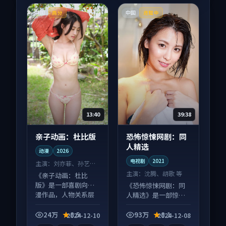
中国
中国
高分
连载中
13:40
39:38
亲子动画：杜比版
恐怖惊悚网剧：同
人精选
动漫
2026
电视剧
2021
主演：
刘亦菲、孙艺珍
等
主演：
沈腾、胡歌 等
《亲子动画：杜比
版》是一部喜剧向动
《恐怖惊悚网剧：同
漫作品，人物关系层
人精选》是一部惊悚
层推进，尾声常有情
向电视剧作品，社区
绪落点。
讨论度高，适合配弹
24万
8.5
93万
8.1
2024-12-10
2024-12-08
幕观看。