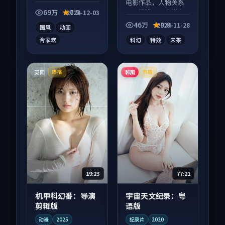
动漫作品，节奏紧凑
电影作品，人物关系
信息量大，适合沉浸
层层推进，尾声常有
69万
7.5
2024-12-03
式追看。
情绪落点。
46万
9.0
2024-11-28
国风
动画
合家欢
科幻
特效
未来
英国
韩国
热播
热播
19:23
77:21
机甲科幻番：导演
宇宙天文纪录：粤
剪辑版
语版
动漫
2025
纪录片
2020