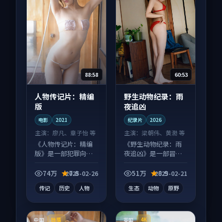
88:58
60:53
人物传记片：精编
野生动物纪录：雨
版
夜追凶
电影
2021
纪录片
2026
主演：
廖凡、章子怡 等
主演：
梁朝伟、黄渤 等
《人物传记片：精编
《野生动物纪录：雨
版》是一部犯罪向电
夜追凶》是一部冒险
影作品，口碑持续发
向纪录片作品，适合
酵，适合周末一口气
大屏端观看，细节更
74万
7.8
51万
8.9
2025-02-26
2025-02-21
刷完。
丰富。
传记
历史
人物
生态
动物
原野
中国
英国
独播
4K