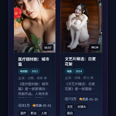
99:24
55:57
文艺片精选：日更
医疗题材剧：城市
花絮
篇
电影
2024
电视剧
2022
主演：
汤唯、廖凡 等
主演：
沈腾、杨紫 等
《文艺片精选：日更
《医疗题材剧：城市
花絮》是一部喜剧向
篇》是一部爱情向电
电影作品，画面质感
视剧作品，人物关系
在线，配乐与镜头配
层层推进，尾声常有
73万
9.2
2025-01-23
合度高。
情绪落点。
81万
7.8
2024-05-01
文艺
长镜头
医疗
职业
人性
留白