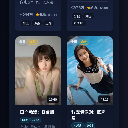
向短视频作品，口碑
向电影作品，以人物
持续发酵，适合周末
成长为内核，情感戏
76万
9.9
2024-02-06
一口气刷完。
份扎实。
44万
9.9
2024-10-08
穿搭
潮流
特工
谍战
追车
OOTD
美国
中国
独播
高分
16:40
48:13
国产动漫：舞台版
甜宠偶像剧：回声
篇
动漫
2022
电视剧
2019
主演：
雷佳音、巩俐 等