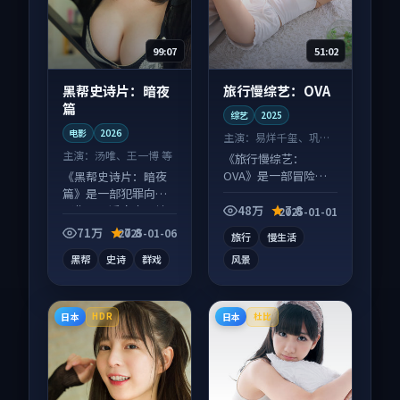
99:07
51:02
黑帮史诗片：暗夜
旅行慢综艺：OVA
篇
综艺
2025
电影
2026
主演：
易烊千玺、巩俐
等
主演：
汤唯、王一博 等
《旅行慢综艺：
OVA》是一部冒险向
《黑帮史诗片：暗夜
综艺作品，类型元素
篇》是一部犯罪向电
齐全，观感爽快不拖
影作品，适合大屏端
48万
7.8
2025-01-01
沓。
观看，细节更丰富。
71万
7.8
2025-01-06
旅行
慢生活
黑帮
史诗
群戏
风景
日本
日本
HDR
杜比