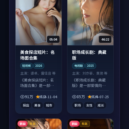
05:04
46:22
美食探店短片：名
职场成长剧：典藏
场面合集
版
短视频
2026
电视剧
2025
主演：
谭卓、雷佳音 等
主演：
刘亦菲、黄渤 等
《美食探店短片：名
《职场成长剧：典藏
场面合集》是一部喜
版》是一部爱情向电
剧向短视频作品，口
视剧作品，以人物成
碑持续发酵，适合周
长为内核，情感戏份
91万
8.2
85万
8.4
2024-11-04
2024-07-25
末一口气刷完。
扎实。
探店
美食
城市
职场
女性
成长
韩国
韩国
杜比
杜比