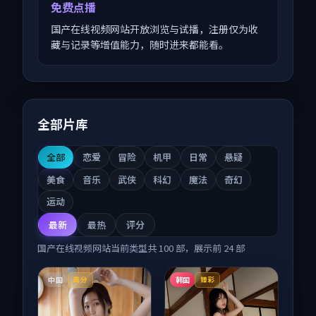
免费点播
国产在线视频网站开放浏览与试播，注册仅为收
藏与记录等增值能力，随时进来都能看。
全部片库
全部
恋爱
冒险
机甲
日常
悬疑
美食
音乐
武侠
科幻
魔法
奇幻
运动
最新
最热
评分
国产在线视频网站
当前类型共
100
部，展示前
24
部
中国
韩国
高分
臻彩