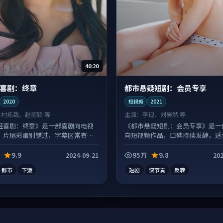
40:20
喜剧：终章
都市悬疑短剧：会员专享
2020
短视频
2021
木村拓哉、赵丽颖 等
主演：
李现、刘昊然 等
轻喜剧：终章》是一部喜剧向电视
《都市悬疑短剧：会员专享》是一
，片尾彩蛋别错过，字幕区常有惊
向短视频作品，口碑持续发酵，适
一口气刷完。
9.9
95万
9.8
2024-09-21
202
都市
下饭
短剧
快节奏
反转