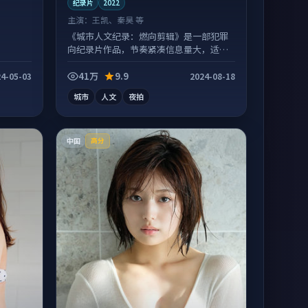
纪录片
2022
主演：
王凯、秦昊 等
《城市人文纪录：燃向剪辑》是一部犯罪
向纪录片作品，节奏紧凑信息量大，适合
沉浸式追看。
41万
9.9
4-05-03
2024-08-18
城市
人文
夜拍
中国
高分