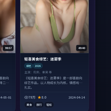
99:57
49:40
轻喜美食综艺：迷雾季
综艺
2026
主演：
巩俐、秦昊 等
喜剧向
《轻喜美食综艺：迷雾季》是一部喜剧向
得二刷
综艺作品，以人物成长为内核，情感戏份
扎实。
79万
8.0
4-05-01
2024-04-14
美食
旅行
轻松