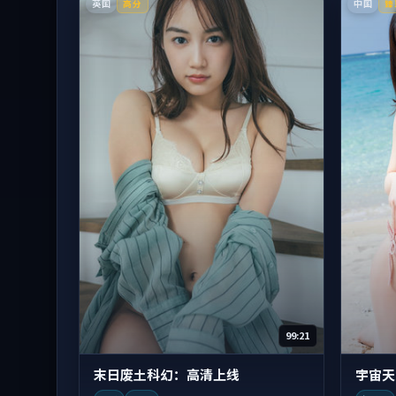
英国
中国
高分
臻
99:21
末日废土科幻：高清上线
宇宙天