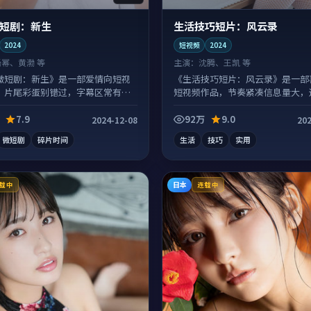
短剧：新生
生活技巧短片：风云录
2024
短视频
2024
杨幂、黄渤 等
主演：
沈腾、王凯 等
微短剧：新生》是一部爱情向短视
《生活技巧短片：风云录》是一部
，片尾彩蛋别错过，字幕区常有惊
短视频作品，节奏紧凑信息量大，
浸式追看。
7.9
92万
9.0
2024-12-08
202
微短剧
碎片时间
生活
技巧
实用
日本
载中
连载中