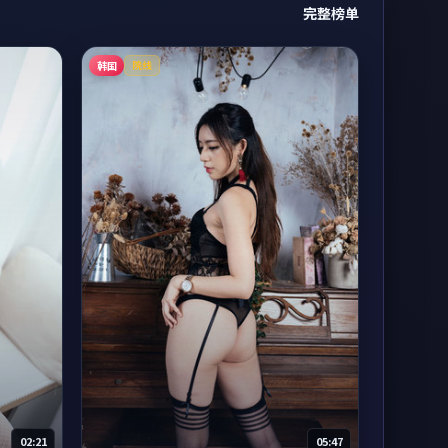
完整榜单
韩国
院线
02:21
05:47