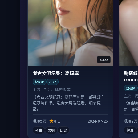
60:22
考古文明纪录：高码率
剧情解
comm
纪录片
2022
短视频
主演：
孔刘、孙艺珍 等
主演：
《考古文明纪录：高码率》是一部悬疑向
纪录片作品，适合大屏端观看，细节更丰
《剧情解
富。
是一部
过，字
85万
8.1
82万
2024-07-25
考古
文明
历史
解说