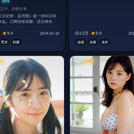
2019
河正宇、梁朝伟 等
天文纪录：追光版》是一部科幻向
作品，口碑持续发酵，适合周末一
完。
9.9
12万
9.9
2024-02-23
202
天文
科普
仙侠
古装
法术
法国
分
连载中