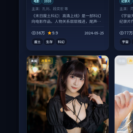
电影
2020
纪录片
主演：
孔刘、段奕宏 等
主演：
《末日废土科幻：高清上线》是一部科幻
《宇宙
向电影作品，人物关系层层推进，尾声常
纪录片
有情绪落点。
口气刷
36万
9.9
77万
2024-05-25
废土
生存
科幻
宇宙
美国
中国
连载中
高