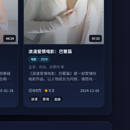
04:29
97:33
浪漫爱情电影：巴蜀篇
电影
2020
主演：
肖战、梁朝伟 等
部悬疑
《浪漫爱情电影：巴蜀篇》是一部爱情向
合周末
电影作品，以人物成长为内核，情感戏份
扎实。
69万
9.8
5-01-28
2024-12-03
浪漫
爱情
金曲