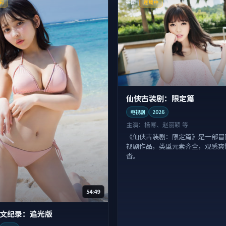
美国
彩
连载中
仙侠古装剧：限定篇
电视剧
2026
主演：
杨幂、赵丽颖 等
《仙侠古装剧：限定篇》是一部冒
视剧作品，类型元素齐全，观感爽
沓。
54:49
文纪录：追光版