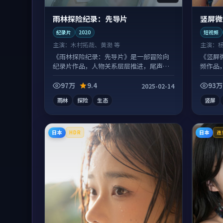
雨林探险纪录：先导片
竖屏微
纪录片
2020
短视频
主演：
木村拓哉、黄渤 等
主演：
《雨林探险纪录：先导片》是一部冒险向
《竖屏
纪录片作品，人物关系层层推进，尾声常
频作品
有情绪落点。
喜。
97万
9.4
93万
2025-02-14
雨林
探险
生态
竖屏
日本
日本
HDR
连