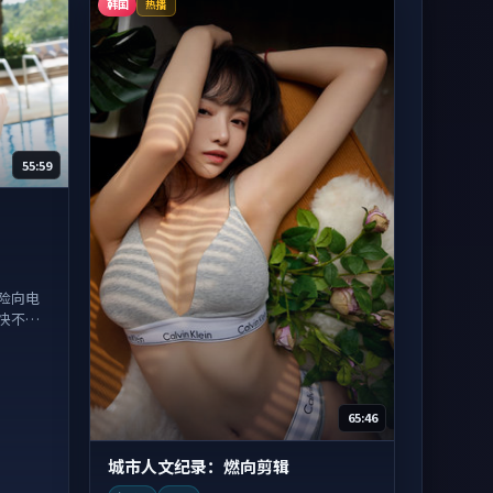
韩国
热播
55:59
险向电
快不拖
65:46
城市人文纪录：燃向剪辑