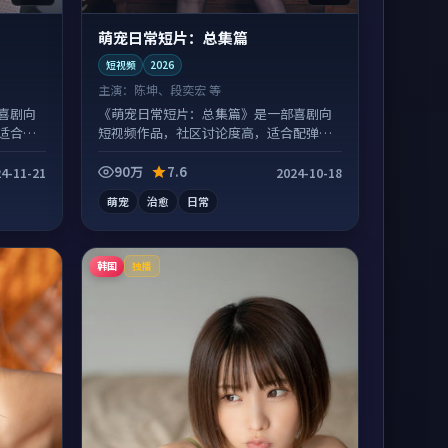
萌宠日常短片：总集篇
短视频
2026
主演：
陈坤、段奕宏 等
喜剧向
《萌宠日常短片：总集篇》是一部喜剧向
适合沉
短视频作品，社区讨论度高，适合配弹幕
观看。
90万
7.6
4-11-21
2024-10-18
萌宠
治愈
日常
韩国
独播