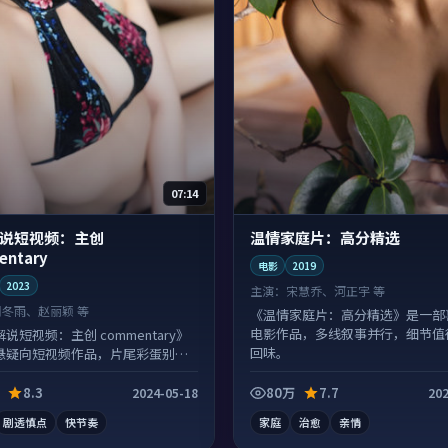
07:14
说短视频：主创
温情家庭片：高分精选
entary
电影
2019
2023
主演：
宋慧乔、河正宇 等
周冬雨、赵丽颖 等
《温情家庭片：高分精选》是一部
电影作品，多线叙事并行，细节值
说短视频：主创 commentary》
回味。
悬疑向短视频作品，片尾彩蛋别错
幕区常有惊喜。
8.3
80万
7.7
2024-05-18
202
剧透慎点
快节奏
家庭
治愈
亲情