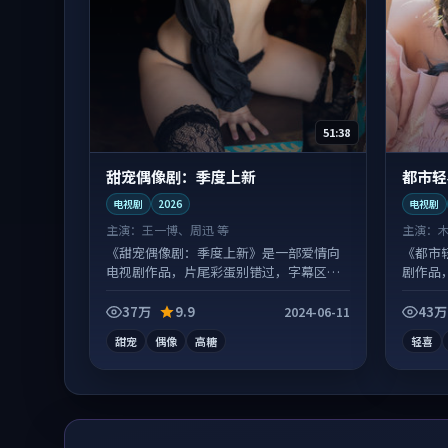
51:38
甜宠偶像剧：季度上新
都市轻
电视剧
2026
电视剧
主演：
王一博、周迅 等
主演：
《甜宠偶像剧：季度上新》是一部爱情向
《都市
电视剧作品，片尾彩蛋别错过，字幕区常
剧作品
有惊喜。
喜。
37万
9.9
43万
2024-06-11
甜宠
偶像
高糖
轻喜