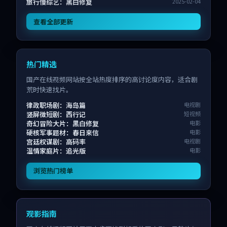
旅行慢综艺：黑白修复
2025-02-04
查看全部更新
热门精选
国产在线视频网站按全站热度排序的高讨论度内容，适合剧
荒时快速找片。
律政职场剧：海岛篇
电视剧
竖屏微短剧：西行记
短视频
奇幻冒险大片：黑白修复
电影
硬核军事题材：春日来信
电影
宫廷权谋剧：高码率
电视剧
温情家庭片：追光版
电影
浏览热门榜单
观影指南