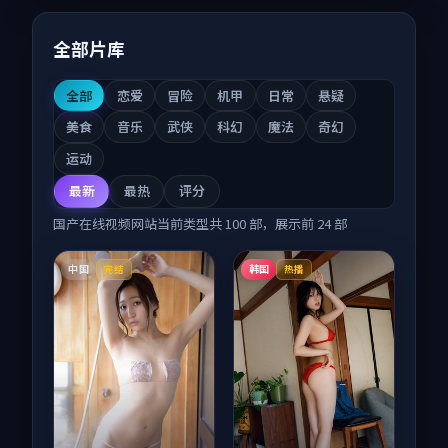
全部片库
全部
恋爱
冒险
机甲
日常
悬疑
美食
音乐
武侠
科幻
魔法
奇幻
运动
最新
最热
评分
国产在线视频网站
当前类型共
100
部，展示前
24
部
中国
韩国
完结
热播