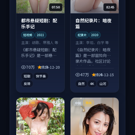
07:50
82:45
都市悬疑短剧：配
自然纪录片：暗夜
乐手记
篇
短视频
2021
纪录片
2020
主演：
胡歌、堺雅人 等
主演：
李现、白宇 等
《都市悬疑短剧：配
《自然纪录片：暗夜
乐手记》是一部悬疑
篇》是一部冒险向纪
向短视频作品，画面
录片作品，社区讨论
质感在线，配乐与镜
度高，适合配弹幕观
70万
9.9
2024-12-20
头配合度高。
看。
47万
9.4
2024-12-15
短剧
快节奏
反转
自然
4K
山河
美国
中国
4K
院线