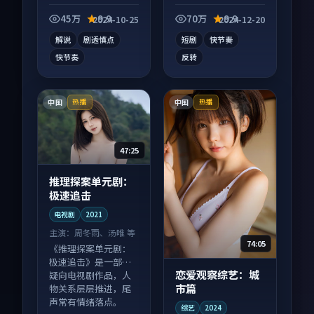
疑向短视频作品，类
向短视频作品，画面
型元素齐全，观感爽
质感在线，配乐与镜
45万
9.9
70万
9.9
2024-10-25
2024-12-20
快不拖沓。
头配合度高。
解说
剧透慎点
短剧
快节奏
快节奏
反转
中国
中国
热播
热播
47:25
推理探案单元剧：
极速追击
电视剧
2021
主演：
周冬雨、汤唯 等
74:05
《推理探案单元剧：
极速追击》是一部悬
恋爱观察综艺：城
疑向电视剧作品，人
市篇
物关系层层推进，尾
声常有情绪落点。
综艺
2024