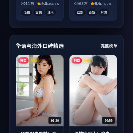
在线，配乐与镜头配
息量大，适合沉浸式
11万
9.8
63万
9.7
2024-04-16
2024-07-20
合度高。
追看。
仙侠
古装
法术
西部
荒野
对决
华语与海外口碑精选
完整榜单
韩国
韩国
院线
独播
91:29
99:55