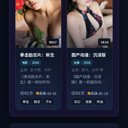
99:57
24:14
拳击励志片：新生
国产动漫：沉浸版
电影
2026
动漫
2026
主演：
张子枫、刘亦菲
主演：
廖凡、白宇 等
等
《拳击励志片：新
《国产动漫：沉浸
生》是一部动作向电
版》是一部冒险向动
影作品，社区讨论度
漫作品，节奏紧凑信
高，适合配弹幕观
息量大，适合沉浸式
81万
7.9
81万
7.3
2024-05-01
2024-05-18
看。
追看。
拳击
励志
汗水
玄幻
连载
热血