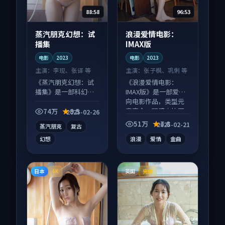
88:58
96:53
蒸汽朋克幻想：试
浪漫爱情电影：
播集
IMAX版
电影
2023
电影
2023
主演：
李现、张译 等
主演：
张子枫、巩俐 等
《蒸汽朋克幻想：试
《浪漫爱情电影：
播集》是一部科幻向
IMAX版》是一部爱情
电影作品，节奏紧凑
向电影作品，类型元
信息量大，适合沉浸
素齐全，观感爽快不
74万
9.5
2025-02-26
式追看。
拖沓。
51万
7.8
2025-02-21
蒸汽朋克
复古
幻想
浪漫
爱情
金曲
日本
英国
4K
完结