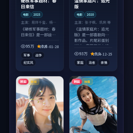
硬核军事题材：春
温情家庭片：追光
日来信
版
电影
2025
电影
2020
主演：
易烊千玺、杨紫
主演：
张子枫、巩俐 等
等
《硬核军事题材：春
《温情家庭片：追光
日来信》是一部战争
版》是一部喜剧向电
向电影作品，社区讨
影作品，片尾彩蛋别
论度高，适合配弹幕
错过，字幕区常有惊
95万
9.6
2025-01-28
观看。
喜。
93万
9.1
2024-12-25
军事
战争
纪实风
家庭
治愈
亲情
韩国
韩国
完结
独播