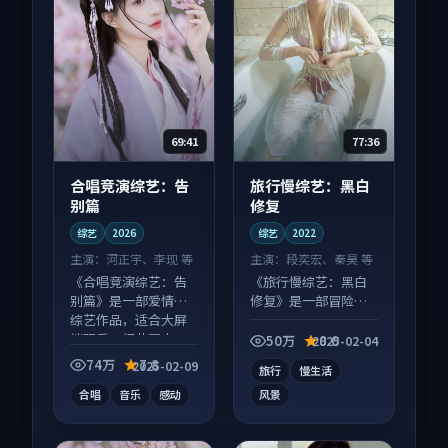
69:41
77:36
合唱竞演综艺：告
旅行慢综艺：黑白
别篇
修复
综艺
2026
综艺
2022
主演：
河正宇、李现 等
主演：
段奕宏、秦昊 等
《合唱竞演综艺：告
《旅行慢综艺：黑白
别篇》是一部爱情向
修复》是一部冒险向
综艺作品，适合大屏
综艺作品，口碑持续
端观看，细节更丰
发酵，适合周末一口
50万
8.0
2025-02-04
富。
气刷完。
74万
7.8
2025-02-09
旅行
慢生活
合唱
音乐
感动
风景