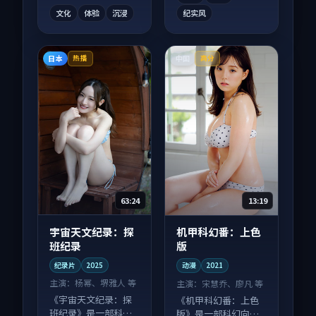
文化
体验
沉浸
纪实风
日本
中国
热播
高分
63:24
13:19
宇宙天文纪录：探
机甲科幻番：上色
班纪录
版
纪录片
2025
动漫
2021
主演：
杨幂、堺雅人 等
主演：
宋慧乔、廖凡 等
《宇宙天文纪录：探
《机甲科幻番：上色
班纪录》是一部科幻
版》是一部科幻向动