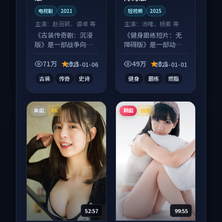
电视剧
2021
短视频
2025
主演：
赵丽颖、谭卓 等
主演：
汤唯、杨紫 等
《古装传奇剧：沉浸
《健身跟练短片：无
版》是一部战争向电
障碍版》是一部动作
视剧作品，口碑持续
向短视频作品，画面
发酵，适合周末一口
质感在线，配乐与镜
71万
9.3
49万
8.1
2025-01-06
2025-01-01
气刷完。
头配合度高。
古装
传奇
史诗
健身
跟练
燃脂
美国
韩国
4K
独播
52:57
99:55