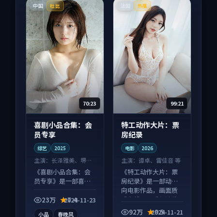
中国
法国
杜比
热播
70:23
99:21
喜剧小品合集：会
特工动作大片：票
员专享
房纪录
综艺
2025
电影
2026
主演：
长泽雅美、堺雅
主演：
谭卓、雷佳音 等
人 等
《喜剧小品合集：会
《特工动作大片：票
员专享》是一部喜剧
房纪录》是一部动作
向综艺作品，画面质
向电影作品，画面质
感在线，配乐与镜头
感在线，配乐与镜头
23万
7.4
2024-11-23
配合度高。
配合度高。
92万
9.5
2024-11-21
小品
春晚风