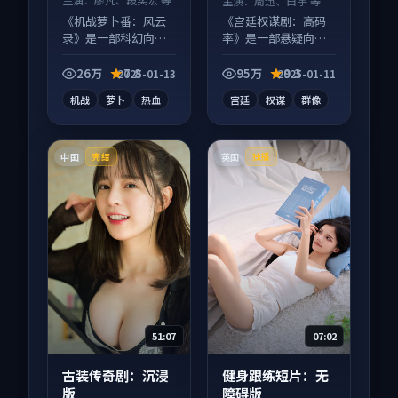
主演：
周迅、白宇 等
《机战萝卜番：风云
《宫廷权谋剧：高码
录》是一部科幻向动
率》是一部悬疑向电
漫作品，多线叙事并
视剧作品，片尾彩蛋
行，细节值得二刷回
别错过，字幕区常有
26万
7.8
95万
9.3
2025-01-13
2025-01-11
味。
惊喜。
机战
萝卜
热血
宫廷
权谋
群像
中国
英国
完结
独播
51:07
07:02
古装传奇剧：沉浸
健身跟练短片：无
版
障碍版