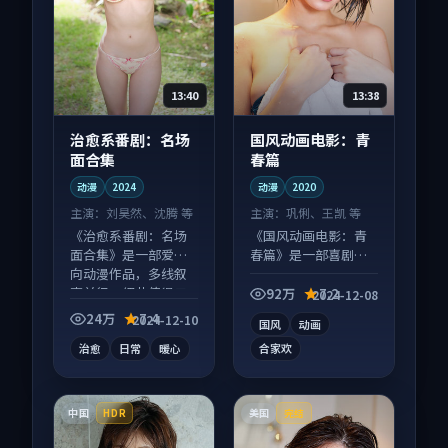
13:40
13:38
治愈系番剧：名场
国风动画电影：青
面合集
春篇
动漫
2024
动漫
2020
主演：
刘昊然、沈腾 等
主演：
巩俐、王凯 等
《治愈系番剧：名场
《国风动画电影：青
面合集》是一部爱情
春篇》是一部喜剧向
向动漫作品，多线叙
动漫作品，节奏紧凑
事并行，细节值得二
信息量大，适合沉浸
92万
7.2
2024-12-08
刷回味。
式追看。
24万
7.4
2024-12-10
国风
动画
治愈
日常
暖心
合家欢
中国
美国
HDR
完结