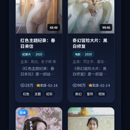
68:48
99:46
红色主题纪录：春
奇幻冒险大片：黑
日来信
白修复
纪录片
2025
电影
2020
主演：
周迅、张子枫 等
主演：
河正宇、雷佳音
等
《红色主题纪录：春
《奇幻冒险大片：黑
日来信》是一部战争
白修复》是一部冒险
向纪录片作品，人物
向电影作品，口碑持
关系层层推进，尾声
续发酵，适合周末一
28万
9.2
96万
7.2
2025-02-16
2025-02-14
常有情绪落点。
口气刷完。
红色
主题
纪实
奇幻
冒险
视效
日本
法国
杜比
杜比