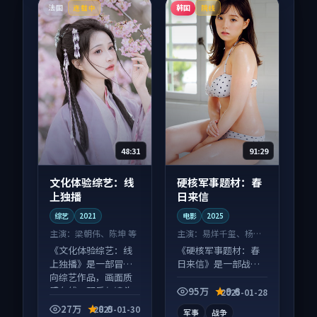
法国
韩国
连载中
院线
48:31
91:29
文化体验综艺：线
硬核军事题材：春
上独播
日来信
综艺
2021
电影
2025
主演：
梁朝伟、陈坤 等
主演：
易烊千玺、杨紫
等
《文化体验综艺：线
《硬核军事题材：春
上独播》是一部冒险
日来信》是一部战争
向综艺作品，画面质
向电影作品，社区讨
感在线，配乐与镜头
论度高，适合配弹幕
95万
9.6
2025-01-28
配合度高。
观看。
27万
8.0
2025-01-30
军事
战争