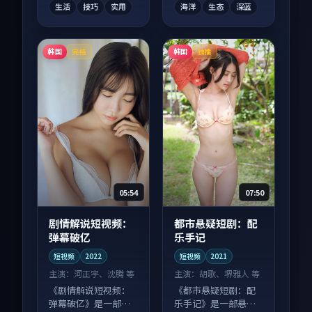
生活
技巧
实用
海洋
生态
深蓝
韩国
韩国
完结
独播
05:54
07:50
剧情解说短视频：
都市悬疑短剧：配
弹幕破亿
乐手记
短视频
2022
短视频
2021
主演：
河正宇、沈腾 等
主演：
胡歌、堺雅人 等
《剧情解说短视频：
《都市悬疑短剧：配
弹幕破亿》是一部悬
乐手记》是一部悬疑