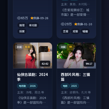
主演：
黄渤、木村拓哉
等
《恋爱观察综艺：城
市篇》是一部爱情向
65万
9.8
2024-09-26
综艺作品，以人物成
长为内核，情感戏份
29万
9.8
2024-01-10
推理
单元剧
扎实。
探案
恋爱
观察
嗑糖
法国
法国
杜比
4K
42:42
99:17
仙侠古装剧：2024
西部片风格：三镇
季
篇
电视剧
2026
电影
2025
主演：
汤唯、周迅 等
主演：
梁朝伟、孔刘 等
《仙侠古装剧：2024
《西部片风格：三镇
季》是一部冒险向电
篇》是一部冒险向电
视剧作品，画面质感
影作品，节奏紧凑信