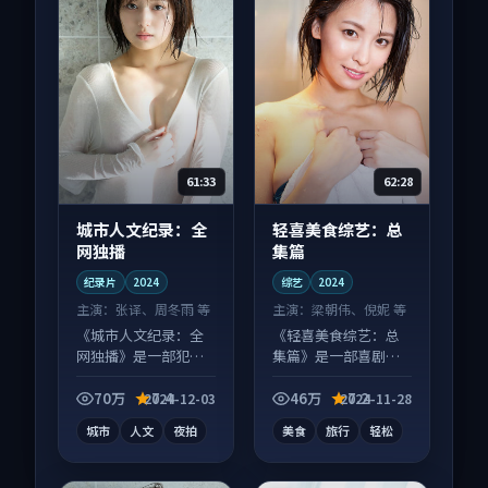
61:33
62:28
城市人文纪录：全
轻喜美食综艺：总
网独播
集篇
纪录片
2024
综艺
2024
主演：
张译、周冬雨 等
主演：
梁朝伟、倪妮 等
《城市人文纪录：全
《轻喜美食综艺：总
网独播》是一部犯罪
集篇》是一部喜剧向
向纪录片作品，社区
综艺作品，适合大屏
讨论度高，适合配弹
端观看，细节更丰
70万
7.4
46万
7.2
2024-12-03
2024-11-28
幕观看。
富。
城市
人文
夜拍
美食
旅行
轻松