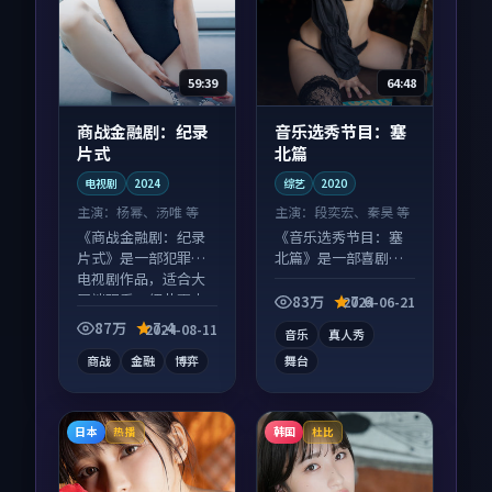
59:39
64:48
商战金融剧：纪录
音乐选秀节目：塞
片式
北篇
电视剧
2024
综艺
2020
主演：
杨幂、汤唯 等
主演：
段奕宏、秦昊 等
《商战金融剧：纪录
《音乐选秀节目：塞
片式》是一部犯罪向
北篇》是一部喜剧向
电视剧作品，适合大
综艺作品，画面质感
屏端观看，细节更丰
在线，配乐与镜头配
83万
7.6
2024-06-21
富。
合度高。
87万
7.4
2024-08-11
音乐
真人秀
商战
金融
博弈
舞台
日本
韩国
热播
杜比