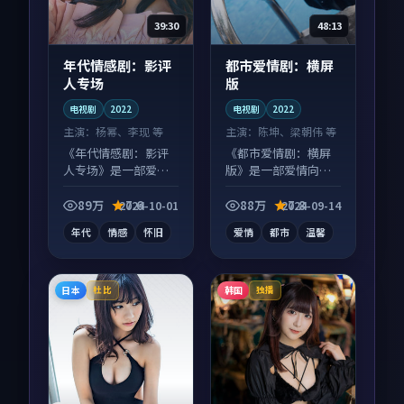
39:30
48:13
年代情感剧：影评
都市爱情剧：横屏
人专场
版
电视剧
2022
电视剧
2022
主演：
杨幂、李现 等
主演：
陈坤、梁朝伟 等
《年代情感剧：影评
《都市爱情剧：横屏
人专场》是一部爱情
版》是一部爱情向电
向电视剧作品，多线
视剧作品，以人物成
叙事并行，细节值得
长为内核，情感戏份
89万
7.6
88万
7.8
2024-10-01
2024-09-14
二刷回味。
扎实。
年代
情感
怀旧
爱情
都市
温馨
日本
韩国
杜比
独播