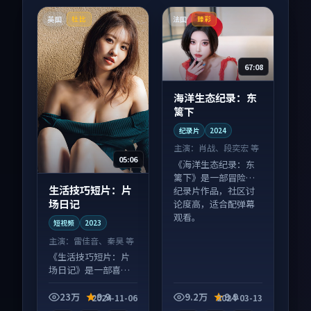
英国
法国
杜比
臻彩
67:08
海洋生态纪录：东
篱下
纪录片
2024
主演：
肖战、段奕宏 等
05:06
《海洋生态纪录：东
篱下》是一部冒险向
生活技巧短片：片
纪录片作品，社区讨
场日记
论度高，适合配弹幕
观看。
短视频
2023
主演：
雷佳音、秦昊 等
《生活技巧短片：片
场日记》是一部喜剧
向短视频作品，节奏
紧凑信息量大，适合
23万
9.9
9.2万
9.9
2024-11-06
2024-03-13
沉浸式追看。