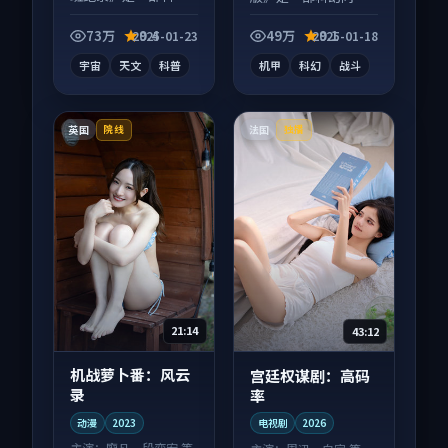
向纪录片作品，口碑
漫作品，多线叙事并
持续发酵，适合周末
行，细节值得二刷回
73万
9.4
49万
9.1
2025-01-23
2025-01-18
一口气刷完。
味。
宇宙
天文
科普
机甲
科幻
战斗
英国
法国
院线
独播
21:14
43:12
机战萝卜番：风云
宫廷权谋剧：高码
录
率
动漫
2023
电视剧
2026
主演：
廖凡、段奕宏 等