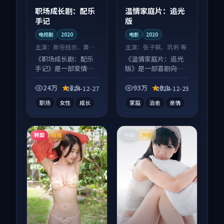
职场成长剧：配乐
温情家庭片：追光
手记
版
电视剧
2020
电影
2020
主演：
新垣结衣、黄渤
主演：
张子枫、巩俐 等
等
《职场成长剧：配乐
《温情家庭片：追光
手记》是一部爱情向
版》是一部喜剧向电
电视剧作品，类型元
影作品，片尾彩蛋别
素齐全，观感爽快不
错过，字幕区常有惊
24万
7.5
93万
9.1
2024-12-27
2024-12-25
拖沓。
喜。
职场
女性
成长
家庭
治愈
亲情
韩国
中国
独播
热播