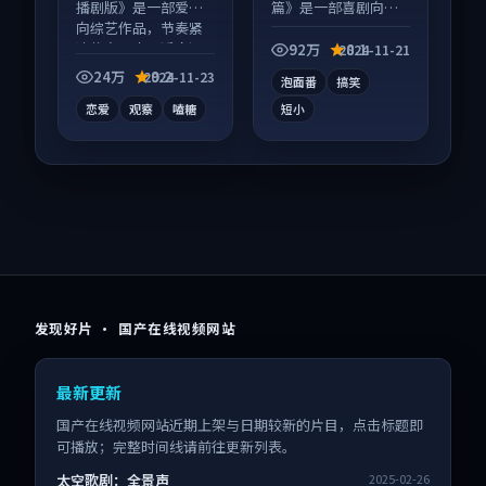
播剧版》是一部爱情
篇》是一部喜剧向动
向综艺作品，节奏紧
漫作品，以人物成长
凑信息量大，适合沉
为内核，情感戏份扎
92万
8.1
2024-11-21
浸式追看。
实。
24万
9.2
2024-11-23
泡面番
搞笑
恋爱
观察
嗑糖
短小
发现好片 · 国产在线视频网站
最新更新
国产在线视频网站近期上架与日期较新的片目，点击标题即
可播放；完整时间线请前往更新列表。
太空歌剧：全景声
2025-02-26