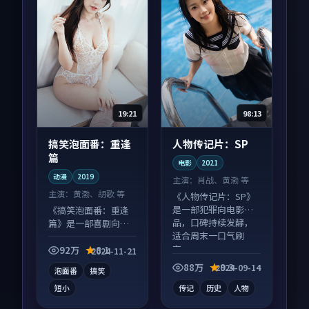
19:21
98:13
搞笑泡面番：重逢
人物传记片：SP
篇
电影
2021
动漫
2019
主演：
肖战、黄渤 等
主演：
黄渤、胡歌 等
《人物传记片：SP》
是一部犯罪向电影作
《搞笑泡面番：重逢
品，口碑持续发酵，
篇》是一部喜剧向动
适合周末一口气刷
漫作品，以人物成长
完。
为内核，情感戏份扎
92万
8.1
2024-11-21
实。
88万
9.3
2024-09-14
泡面番
搞笑
短小
传记
历史
人物