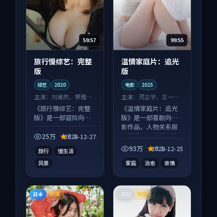
59:57
99:55
旅行慢综艺：完整
温情家庭片：追光
版
版
综艺
2020
电影
2025
主演：
刘昊然、堺雅人
主演：
河正宇、王一博
等
等
《旅行慢综艺：完整
《温情家庭片：追光
版》是一部冒险向综
版》是一部喜剧向电
艺作品，以人物成长
影作品，人物关系层
为内核，情感戏份扎
层推进，尾声常有情
25万
8.1
2024-12-27
实。
绪落点。
93万
9.1
2024-12-25
旅行
慢生活
风景
家庭
治愈
亲情
日本
法国
热播
独播