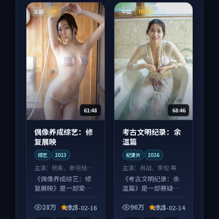
法国
中国
4K
HDR
61:48
68:46
偶像养成综艺：修
考古文明纪录：余
复展映
温篇
综艺
2023
纪录片
2026
主演：
杨紫、新垣结衣
主演：
肖战、李现 等
等
《偶像养成综艺：修
《考古文明纪录：余
复展映》是一部爱情
温篇》是一部悬疑向
向综艺作品，以人物
纪录片作品，以人物
成长为内核，情感戏
成长为内核，情感戏
28万
9.7
96万
9.3
2025-02-16
2025-02-14
份扎实。
份扎实。