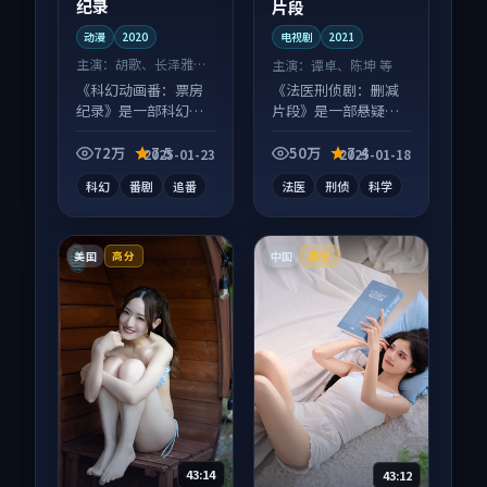
纪录
片段
动漫
2020
电视剧
2021
主演：
胡歌、长泽雅美
主演：
谭卓、陈坤 等
等
《科幻动画番：票房
《法医刑侦剧：删减
纪录》是一部科幻向
片段》是一部悬疑向
动漫作品，适合大屏
电视剧作品，人物关
端观看，细节更丰
系层层推进，尾声常
72万
7.5
50万
7.4
2025-01-23
2025-01-18
富。
有情绪落点。
科幻
番剧
追番
法医
刑侦
科学
美国
中国
高分
高分
43:14
43:12