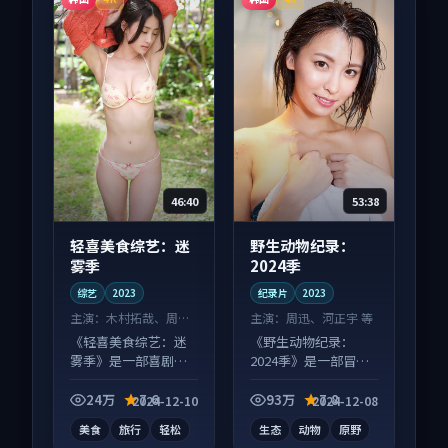
46:40
53:38
轻喜美食综艺：迷
野生动物纪录：
雾季
2024季
综艺
2023
纪录片
2023
主演：
木村拓哉、周冬
主演：
周迅、河正宇 等
雨 等
《轻喜美食综艺：迷
《野生动物纪录：
雾季》是一部喜剧向
2024季》是一部冒险
综艺作品，社区讨论
向纪录片作品，片尾
度高，适合配弹幕观
彩蛋别错过，字幕区
24万
7.6
93万
7.8
2024-12-10
2024-12-08
看。
常有惊喜。
美食
旅行
轻松
生态
动物
原野