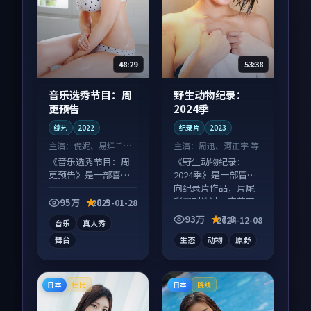
48:29
53:38
音乐选秀节目：周
野生动物纪录：
更预告
2024季
综艺
2022
纪录片
2023
主演：
倪妮、易烊千玺
主演：
周迅、河正宇 等
等
《音乐选秀节目：周
《野生动物纪录：
更预告》是一部喜剧
2024季》是一部冒险
向综艺作品，社区讨
向纪录片作品，片尾
论度高，适合配弹幕
彩蛋别错过，字幕区
95万
8.9
2025-01-28
观看。
常有惊喜。
93万
7.8
2024-12-08
音乐
真人秀
舞台
生态
动物
原野
日本
日本
杜比
院线