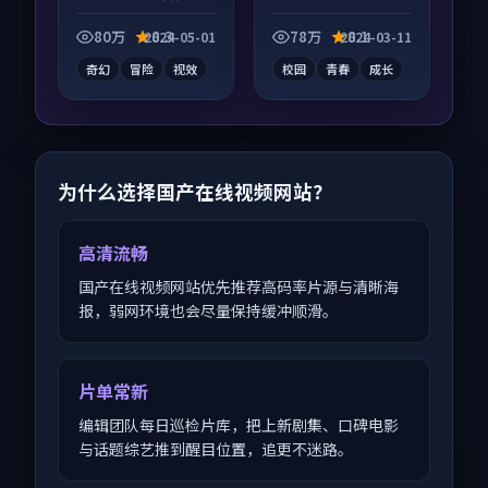
电视剧作品，口碑持
电影作品，社区讨论
续发酵，适合周末一
度高，适合配弹幕观
80万
8.3
78万
8.1
2024-05-01
2024-03-11
口气刷完。
看。
奇幻
冒险
视效
校园
青春
成长
为什么选择国产在线视频网站？
高清流畅
国产在线视频网站优先推荐高码率片源与清晰海
报，弱网环境也会尽量保持缓冲顺滑。
片单常新
编辑团队每日巡检片库，把上新剧集、口碑电影
与话题综艺推到醒目位置，追更不迷路。