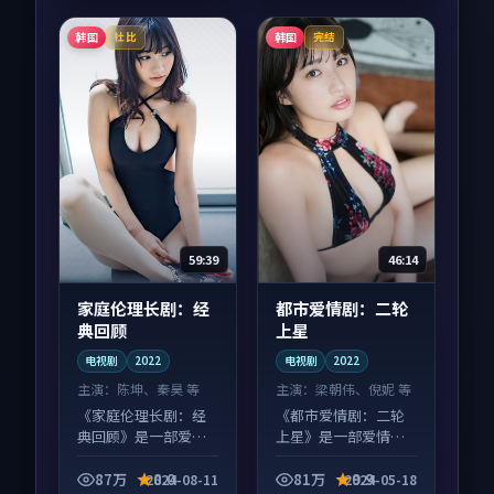
韩国
韩国
杜比
完结
59:39
46:14
家庭伦理长剧：经
都市爱情剧：二轮
典回顾
上星
电视剧
2022
电视剧
2022
主演：
陈坤、秦昊 等
主演：
梁朝伟、倪妮 等
《家庭伦理长剧：经
《都市爱情剧：二轮
典回顾》是一部爱情
上星》是一部爱情向
向电视剧作品，口碑
电视剧作品，以人物
持续发酵，适合周末
成长为内核，情感戏
87万
8.0
81万
9.9
2024-08-11
2024-05-18