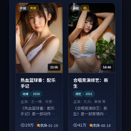
中国
英国
完结
4K
23:05
58:46
热血篮球番：配乐
合唱竞演综艺：新
手记
生
动漫
2026
综艺
2021
主演：
王一博、宋慧乔
主演：
孔刘、秦昊 等
等
《热血篮球番：配乐
《合唱竞演综艺：新
手记》是一部动作向
生》是一部爱情向综
动漫作品，节奏紧凑
艺作品，画面质感在
信息量大，适合沉浸
线，配乐与镜头配合
29万
9.9
41万
9.9
2024-01-10
2024-08-18
式追看。
度高。