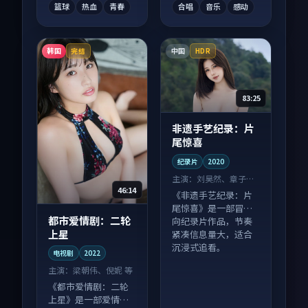
篮球
热血
青春
合唱
音乐
感动
韩国
中国
完结
HDR
83:25
非遗手艺纪录：片
尾惊喜
纪录片
2020
主演：
刘昊然、章子怡
46:14
等
《非遗手艺纪录：片
尾惊喜》是一部冒险
都市爱情剧：二轮
向纪录片作品，节奏
上星
紧凑信息量大，适合
沉浸式追看。
电视剧
2022
主演：
梁朝伟、倪妮 等
《都市爱情剧：二轮
上星》是一部爱情向