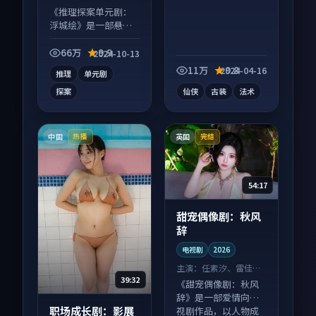
衣 等
《推理探案单元剧：
浮城绘》是一部悬疑
向电视剧作品，多线
叙事并行，细节值得
66万
9.9
2024-10-13
二刷回味。
11万
9.8
2024-04-16
推理
单元剧
探案
仙侠
古装
法术
中国
英国
热播
完结
54:17
甜宠偶像剧：秋风
辞
电视剧
2026
主演：
任素汐、雷佳音
等
39:32
《甜宠偶像剧：秋风
辞》是一部爱情向电
职场成长剧：影展
视剧作品，以人物成