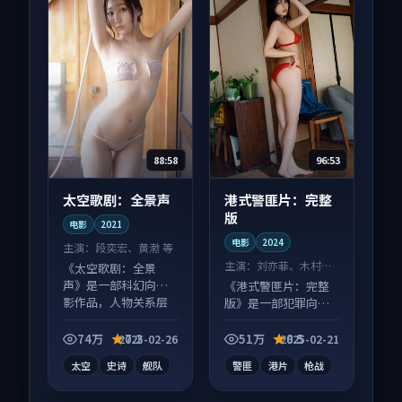
88:58
96:53
太空歌剧：全景声
港式警匪片：完整
版
电影
2021
电影
2024
主演：
段奕宏、黄渤 等
主演：
刘亦菲、木村拓
《太空歌剧：全景
哉 等
声》是一部科幻向电
《港式警匪片：完整
影作品，人物关系层
版》是一部犯罪向电
层推进，尾声常有情
影作品，社区讨论度
绪落点。
高，适合配弹幕观
74万
7.2
51万
8.5
2025-02-26
2025-02-21
看。
太空
史诗
舰队
警匪
港片
枪战