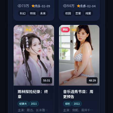
影作品，画面质感在
漫作品，画面质感在
线，配乐与镜头配合
线，配乐与镜头配合
73万
9.1
50万
8.6
2025-02-09
2025-02-04
度高。
度高。
科幻
特效
未来
校园
恋爱
纯爱
中国
韩国
热播
独播
55:31
48:29
雨林探险纪录：终
音乐选秀节目：周
章
更预告
纪录片
2021
综艺
2022
主演：
周迅、长泽雅美
主演：
倪妮、易烊千玺