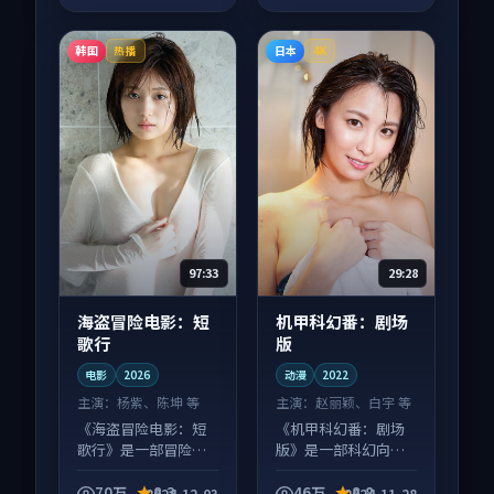
韩国
日本
热播
4K
97:33
29:28
海盗冒险电影：短
机甲科幻番：剧场
歌行
版
电影
2026
动漫
2022
主演：
杨紫、陈坤 等
主演：
赵丽颖、白宇 等
《海盗冒险电影：短
《机甲科幻番：剧场
歌行》是一部冒险向
版》是一部科幻向动
电影作品，节奏紧凑
漫作品，片尾彩蛋别
信息量大，适合沉浸
错过，字幕区常有惊
70万
8.3
46万
8.8
2024-12-03
2024-11-28