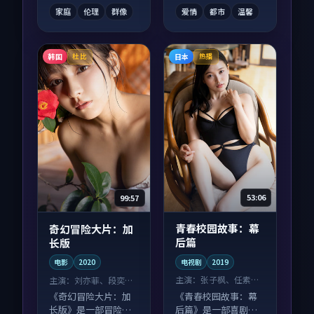
一口气刷完。
份扎实。
家庭
伦理
群像
爱情
都市
温馨
韩国
日本
杜比
热播
53:06
99:57
青春校园故事：幕
奇幻冒险大片：加
后篇
长版
电视剧
2019
电影
2020
主演：
张子枫、任素汐
主演：
刘亦菲、段奕宏
等
等
《青春校园故事：幕
《奇幻冒险大片：加
后篇》是一部喜剧向
长版》是一部冒险向