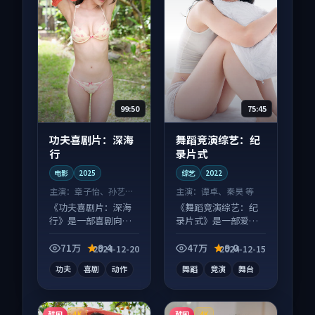
99:50
75:45
功夫喜剧片：深海
舞蹈竞演综艺：纪
行
录片式
电影
2025
综艺
2022
主演：
章子怡、孙艺珍
主演：
谭卓、秦昊 等
等
《功夫喜剧片：深海
《舞蹈竞演综艺：纪
行》是一部喜剧向电
录片式》是一部爱情
影作品，以人物成长
向综艺作品，类型元
为内核，情感戏份扎
素齐全，观感爽快不
71万
9.4
47万
9.0
2024-12-20
2024-12-15
实。
拖沓。
功夫
喜剧
动作
舞蹈
竞演
舞台
韩国
韩国
4K
4K