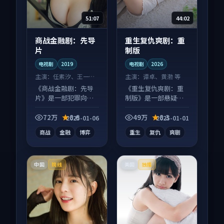
51:07
44:02
商战金融剧：先导
重生复仇爽剧：重
片
制版
电视剧
2019
电视剧
2026
主演：
任素汐、王一博
主演：
谭卓、黄渤 等
等
《商战金融剧：先导
《重生复仇爽剧：重
片》是一部犯罪向电
制版》是一部悬疑向
视剧作品，口碑持续
电视剧作品，片尾彩
发酵，适合周末一口
蛋别错过，字幕区常
72万
8.6
49万
8.3
2025-01-06
2025-01-01
气刷完。
有惊喜。
商战
金融
博弈
重生
复仇
爽剧
中国
美国
院线
独播