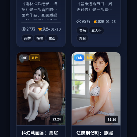
等
等
《雨林探险纪录：终
《音乐选秀节目：周
章》是一部冒险向纪
更预告》是一部喜剧
录片作品，画面质感
向综艺作品，社区讨
在线，配乐与镜头配
论度高，适合配弹幕
95万
8.9
2025-01-28
合度高。
观看。
27万
7.5
2025-01-30
音乐
真人秀
雨林
探险
生态
舞台
中国
日本
高分
杜比
23:24
57:19
科幻动画番：票房
法医刑侦剧：删减