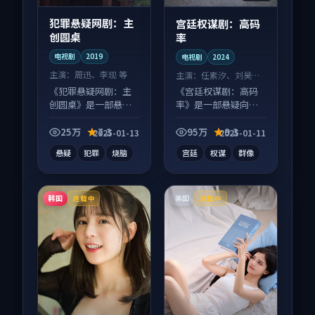
犯罪悬疑网剧：主
宫廷权谋剧：高码
创圆桌
率
电视剧
2019
电视剧
2024
主演：
周迅、李现 等
主演：
任素汐、刘昊然
等
《犯罪悬疑网剧：主
《宫廷权谋剧：高码
创圆桌》是一部悬疑
率》是一部悬疑向电
向电视剧作品，适合
视剧作品，人物关系
大屏端观看，细节更
层层推进，尾声常有
25万
7.3
95万
9.3
2025-01-13
2025-01-11
丰富。
情绪落点。
悬疑
犯罪
烧脑
宫廷
权谋
群像
韩国
美国
连载中
连载中