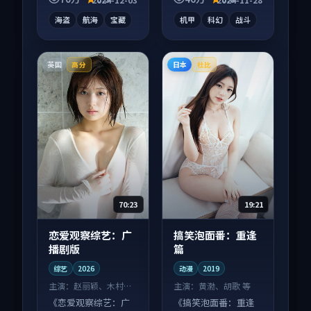
式追看。
喜。
海盗
航海
宝藏
机甲
科幻
战斗
英国
日本
高分
杜比
70:23
19:21
恋爱观察综艺：广
搞笑泡面番：重逢
播剧版
篇
综艺
2026
动漫
2019
主演：
赵丽颖、木村拓
主演：
黄渤、胡歌 等
哉 等
《恋爱观察综艺：广
《搞笑泡面番：重逢