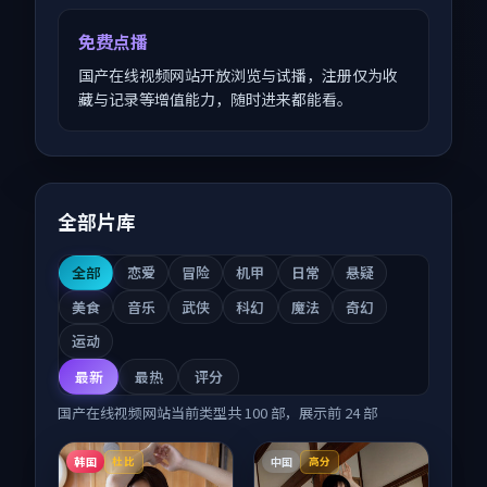
免费点播
国产在线视频网站开放浏览与试播，注册仅为收
藏与记录等增值能力，随时进来都能看。
全部片库
全部
恋爱
冒险
机甲
日常
悬疑
美食
音乐
武侠
科幻
魔法
奇幻
运动
最新
最热
评分
国产在线视频网站
当前类型共
100
部，展示前
24
部
韩国
中国
杜比
高分