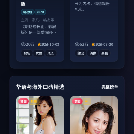
版
长为内核，情感戏份
扎实。
电视剧
2020
主演：
廖凡、肖战 等
《职场成长剧：影展
版》是一部爱情向电
视剧作品，适合大屏
端观看，细节更丰
20万
9.8
62万
9.8
2024-10-03
2024-07-20
富。
职场
女性
成长
甜宠
偶像
高糖
华语与海外口碑精选
完整榜单
韩国
韩国
独播
4K