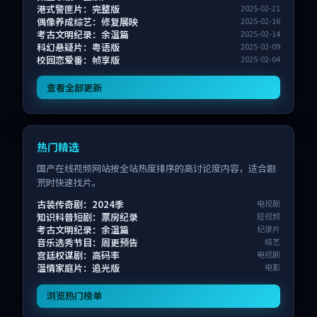
港式警匪片：完整版
2025-02-21
偶像养成综艺：修复展映
2025-02-16
考古文明纪录：余温篇
2025-02-14
科幻悬疑片：粤语版
2025-02-09
校园恋爱番：帧享版
2025-02-04
查看全部更新
热门精选
国产在线视频网站按全站热度排序的高讨论度内容，适合剧
荒时快速找片。
古装传奇剧：2024季
电视剧
知识科普短剧：票房纪录
短视频
考古文明纪录：余温篇
纪录片
音乐选秀节目：周更预告
综艺
宫廷权谋剧：高码率
电视剧
温情家庭片：追光版
电影
浏览热门榜单