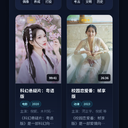
偶像
养成
打投
考古
文明
历史
中国
中国
4K
连载中
99:41
26:36
科幻悬疑片：粤语
校园恋爱番：帧享
版
版
电影
2020
动漫
2023
主演：
倪妮、木村拓哉
主演：
河正宇、倪妮 等
等
《科幻悬疑片：粤语
《校园恋爱番：帧享
版》是一部科幻向电
版》是一部爱情向动