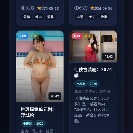
电视剧作品，以人物
成长为内核，情感戏
81万
9.9
66万
9.9
2024-05-18
2024-09-26
份扎实。
爱情
都市
温馨
非遗
手艺
传承
日本
韩国
热播
高分
42:42
仙侠古装剧：2024
季
电视剧
2026
主演：
刘亦菲、沈腾 等
45:42
《仙侠古装剧：2024
季》是一部冒险向电
推理探案单元剧：
视剧作品，社区讨论
浮城绘
度高，适合配弹幕观
看。
电视剧
2020
主演：
河正宇、新垣结