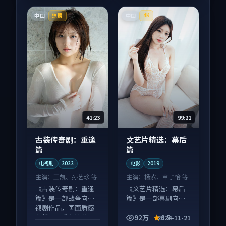
中国
中国
独播
4K
41:23
99:21
古装传奇剧：重逢
文艺片精选：幕后
篇
篇
电视剧
2022
电影
2019
主演：
王凯、孙艺珍 等
主演：
杨紫、章子怡 等
《古装传奇剧：重逢
《文艺片精选：幕后
篇》是一部战争向电
篇》是一部喜剧向电
视剧作品，画面质感
影作品，社区讨论度
在线，配乐与镜头配
高，适合配弹幕观
92万
8.5
2024-11-21