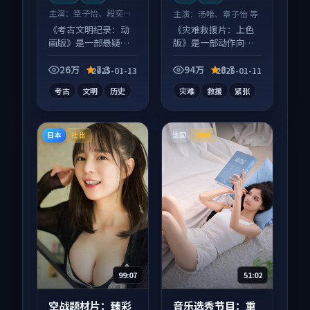
主演：
章子怡、段奕宏
主演：
汤唯、章子怡 等
等
《考古文明纪录：动
《灾难救援片：上色
画版》是一部悬疑向
版》是一部动作向电
纪录片作品，多线叙
影作品，类型元素齐
事并行，细节值得二
全，观感爽快不拖
26万
7.3
94万
8.7
2025-01-13
2025-01-11
刷回味。
沓。
考古
文明
历史
灾难
救援
紧张
日本
法国
杜比
完结
99:07
51:02
空战题材片：臻彩
音乐选秀节目：重