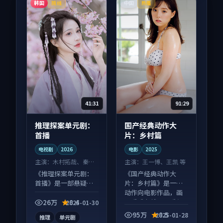
韩国
中国
院线
热播
41:31
91:29
推理探案单元剧：
国产经典动作大
首播
片：乡村篇
电视剧
2026
电影
2025
主演：
木村拓哉、秦昊
主演：
王一博、王凯 等
等
《推理探案单元剧：
《国产经典动作大
首播》是一部悬疑向
片：乡村篇》是一部
电视剧作品，画面质
动作向电影作品，画
感在线，配乐与镜头
面质感在线，配乐与
26万
8.4
2025-01-30
配合度高。
镜头配合度高。
95万
8.5
2025-01-28
推理
单元剧