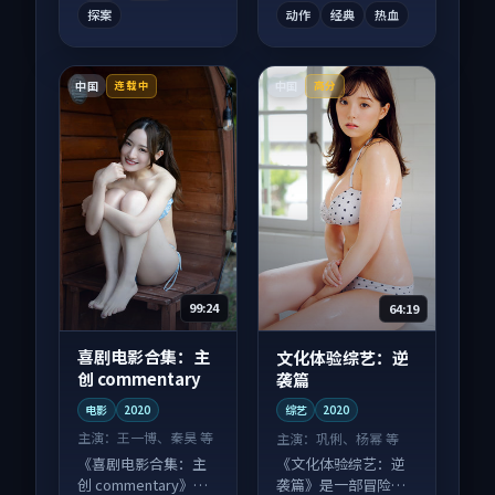
探案
动作
经典
热血
中国
中国
连载中
高分
99:24
64:19
喜剧电影合集：主
文化体验综艺：逆
创 commentary
袭篇
电影
2020
综艺
2020
主演：
王一博、秦昊 等
主演：
巩俐、杨幂 等
《喜剧电影合集：主
《文化体验综艺：逆
创 commentary》是
袭篇》是一部冒险向