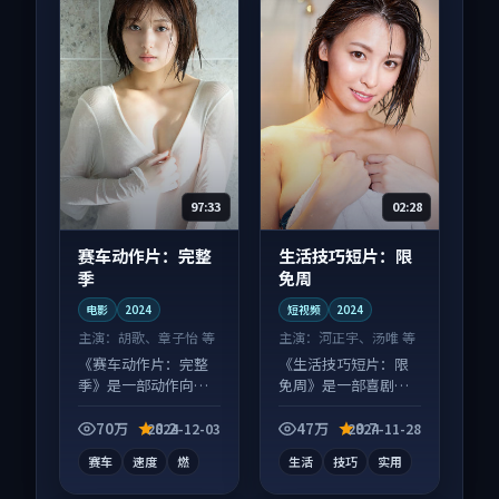
97:33
02:28
赛车动作片：完整
生活技巧短片：限
季
免周
电影
2024
短视频
2024
主演：
胡歌、章子怡 等
主演：
河正宇、汤唯 等
《赛车动作片：完整
《生活技巧短片：限
季》是一部动作向电
免周》是一部喜剧向
影作品，节奏紧凑信
短视频作品，人物关
息量大，适合沉浸式
系层层推进，尾声常
70万
8.2
47万
9.7
2024-12-03
2024-11-28
追看。
有情绪落点。
赛车
速度
燃
生活
技巧
实用