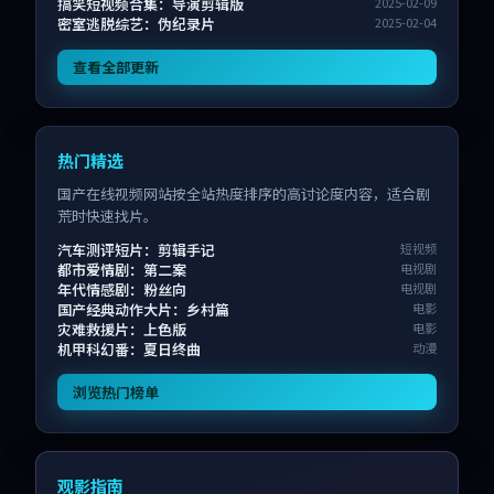
搞笑短视频合集：导演剪辑版
2025-02-09
密室逃脱综艺：伪纪录片
2025-02-04
查看全部更新
热门精选
国产在线视频网站按全站热度排序的高讨论度内容，适合剧
荒时快速找片。
汽车测评短片：剪辑手记
短视频
都市爱情剧：第二案
电视剧
年代情感剧：粉丝向
电视剧
国产经典动作大片：乡村篇
电影
灾难救援片：上色版
电影
机甲科幻番：夏日终曲
动漫
浏览热门榜单
观影指南