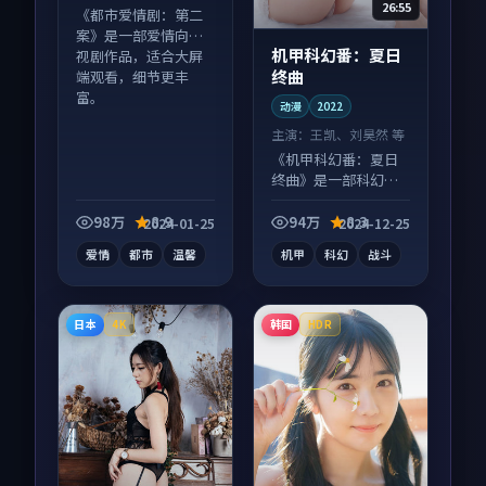
26:55
《都市爱情剧：第二
案》是一部爱情向电
机甲科幻番：夏日
视剧作品，适合大屏
终曲
端观看，细节更丰
富。
动漫
2022
主演：
王凯、刘昊然 等
《机甲科幻番：夏日
终曲》是一部科幻向
动漫作品，画面质感
在线，配乐与镜头配
98万
8.9
94万
8.3
2024-01-25
2024-12-25
合度高。
爱情
都市
温馨
机甲
科幻
战斗
日本
韩国
4K
HDR