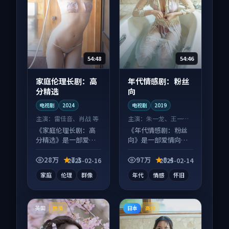
54:48
54:46
家庭伦理长剧：高
年代情感剧：粉丝
分精选
向
电视剧
2024
电视剧
2019
主演：
雷佳音、肖战 等
主演：
朱一龙、王一博
等
《家庭伦理长剧：高
《年代情感剧：粉丝
分精选》是一部爱情
向》是一部爱情向电
向电视剧作品，以人
视剧作品，类型元素
物成长为内核，情感
齐全，观感爽快不拖
28万
7.3
97万
8.4
2025-02-16
2025-02-14
戏份扎实。
沓。
家庭
伦理
群像
年代
情感
怀旧
英国
日本
热播
高分