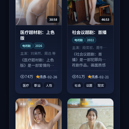
38:58
46:53
医疗题材剧：上色
社会议题剧：首播
版
电视剧
2022
电视剧
2026
主演：
段奕宏、周冬雨
等
主演：
刘昊然、周迅 等
《社会议题剧：首
播》是一部犯罪向电
《医疗题材剧：上色
视剧作品，画面质感
版》是一部爱情向电
在线，配乐与镜头配
视剧作品，类型元素
合度高。
齐全，观感爽快不拖
74万
9.9
51万
9.6
2025-02-26
2025-02-21
沓。
医疗
职业
人性
社会
议题
现实
法国
中国
4K
独播