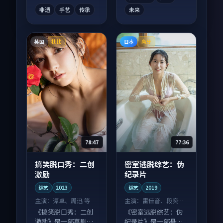
非遗
手艺
传承
未来
英国
日本
杜比
高分
78:47
77:36
搞笑脱口秀：二创
密室逃脱综艺：伪
激励
纪录片
综艺
2023
综艺
2019
主演：
谭卓、周迅 等
主演：
雷佳音、段奕宏
等
《搞笑脱口秀：二创
《密室逃脱综艺：伪
激励》是一部喜剧向
纪录片》是一部悬疑