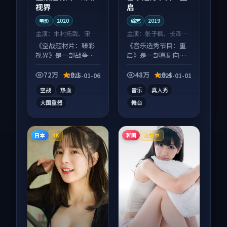
视界
启
电影
2020
综艺
2019
主演：
木村拓哉、宋慧
主演：
张子枫、长泽雅
乔 等
美 等
《空战题材片：臻彩
《音乐选秀节目：重
视界》是一部战争向
启》是一部喜剧向综
电影作品，类型元素
艺作品，以人物成长
齐全，观感爽快不拖
为内核，情感戏份扎
72万
9.1
48万
9.4
2025-01-06
2025-01-01
沓。
实。
空战
热血
音乐
真人秀
大国重器
舞台
日本
韩国
4K
连载中