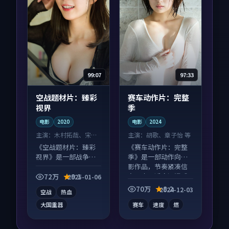
99:07
97:33
空战题材片：臻彩
赛车动作片：完整
视界
季
电影
2020
电影
2024
主演：
木村拓哉、宋慧
主演：
胡歌、章子怡 等
乔 等
《空战题材片：臻彩
《赛车动作片：完整
视界》是一部战争向
季》是一部动作向电
电影作品，类型元素
影作品，节奏紧凑信
齐全，观感爽快不拖
息量大，适合沉浸式
72万
9.1
2025-01-06
沓。
追看。
70万
8.2
2024-12-03
空战
热血
大国重器
赛车
速度
燃