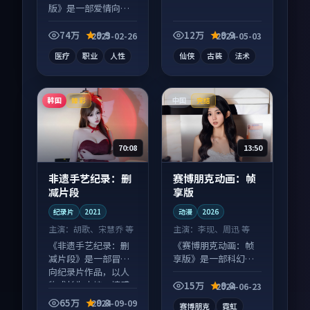
版》是一部爱情向电
视剧作品，类型元素
齐全，观感爽快不拖
74万
9.9
12万
9.9
2025-02-26
2024-05-03
沓。
医疗
职业
人性
仙侠
古装
法术
韩国
中国
臻彩
完结
70:08
13:50
非遗手艺纪录：删
赛博朋克动画：帧
减片段
享版
纪录片
2021
动漫
2026
主演：
胡歌、宋慧乔 等
主演：
李现、周迅 等
《非遗手艺纪录：删
《赛博朋克动画：帧
减片段》是一部冒险
享版》是一部科幻向
向纪录片作品，以人
动漫作品，画面质感
物成长为内核，情感
在线，配乐与镜头配
15万
9.8
2024-06-23
戏份扎实。
合度高。
65万
9.8
2024-09-09
赛博朋克
霓虹