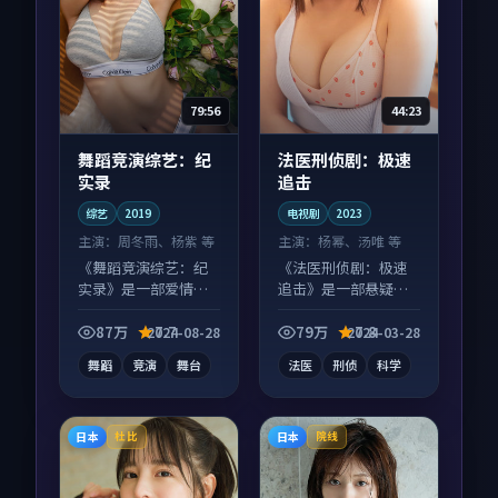
79:56
44:23
舞蹈竞演综艺：纪
法医刑侦剧：极速
实录
追击
综艺
2019
电视剧
2023
主演：
周冬雨、杨紫 等
主演：
杨幂、汤唯 等
《舞蹈竞演综艺：纪
《法医刑侦剧：极速
实录》是一部爱情向
追击》是一部悬疑向
综艺作品，类型元素
电视剧作品，口碑持
齐全，观感爽快不拖
续发酵，适合周末一
87万
7.7
79万
7.8
2024-08-28
2024-03-28
沓。
口气刷完。
舞蹈
竞演
舞台
法医
刑侦
科学
日本
日本
杜比
院线