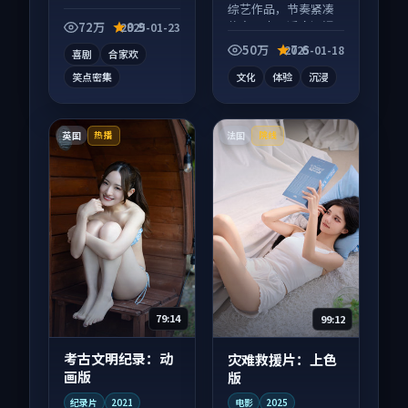
一部喜剧向电影作
综艺作品，节奏紧凑
品，以人物成长为内
信息量大，适合沉浸
72万
9.9
2025-01-23
核，情感戏份扎实。
式追看。
50万
7.6
2025-01-18
喜剧
合家欢
笑点密集
文化
体验
沉浸
英国
法国
热播
院线
79:14
99:12
考古文明纪录：动
灾难救援片：上色
画版
版
纪录片
2021
电影
2025