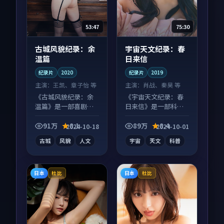
53:47
75:30
古城风貌纪录：余
宇宙天文纪录：春
温篇
日来信
纪录片
2020
纪录片
2019
主演：
王凯、章子怡 等
主演：
肖战、秦昊 等
《古城风貌纪录：余
《宇宙天文纪录：春
温篇》是一部喜剧向
日来信》是一部科幻
纪录片作品，多线叙
向纪录片作品，片尾
事并行，细节值得二
彩蛋别错过，字幕区
91万
8.1
89万
8.4
2024-10-18
2024-10-01
刷回味。
常有惊喜。
古城
风貌
人文
宇宙
天文
科普
日本
日本
杜比
杜比