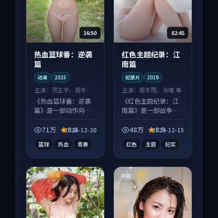
16:50
82:45
热血篮球番：逆袭
红色主题纪录：江
篇
南篇
动漫
2025
纪录片
2019
主演：
河正宇、周冬雨
主演：
周冬雨、汤唯 等
等
《热血篮球番：逆袭
《红色主题纪录：江
篇》是一部动作向动
南篇》是一部战争向
漫作品，口碑持续发
纪录片作品，社区讨
酵，适合周末一口气
论度高，适合配弹幕
71万
8.8
48万
8.5
2024-12-20
2024-12-15
刷完。
观看。
篮球
热血
青春
红色
主题
纪实
中国
中国
热播
4K