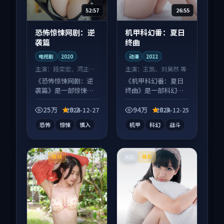
52:57
26:55
恐怖惊悚网剧：逆
机甲科幻番：夏日
袭篇
终曲
电视剧
2020
动漫
2022
主演：
段奕宏、河正宇
主演：
王凯、刘昊然 等
等
《恐怖惊悚网剧：逆
《机甲科幻番：夏日
袭篇》是一部惊悚向
终曲》是一部科幻向
电视剧作品，片尾彩
动漫作品，画面质感
蛋别错过，字幕区常
在线，配乐与镜头配
25万
9.2
94万
8.3
2024-12-27
2024-12-25
有惊喜。
合度高。
恐怖
惊悚
慎入
机甲
科幻
战斗
美国
美国
院线
臻彩