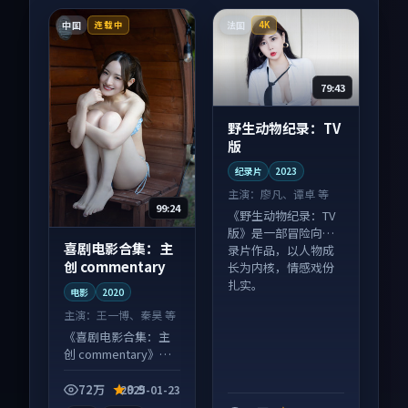
中国
法国
连载中
4K
79:43
野生动物纪录：TV
版
纪录片
2023
主演：
廖凡、谭卓 等
99:24
《野生动物纪录：TV
版》是一部冒险向纪
喜剧电影合集：主
录片作品，以人物成
创 commentary
长为内核，情感戏份
扎实。
电影
2020
主演：
王一博、秦昊 等
《喜剧电影合集：主
创 commentary》是
一部喜剧向电影作
品，以人物成长为内
72万
9.9
2025-01-23
核，情感戏份扎实。