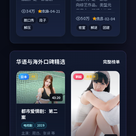
综艺作品，类型元素
向综艺作品，类型元
齐全，观感爽快不拖
素齐全，观感爽快不
34万
9.8
2024-04-21
沓。
拖沓。
50万
9.7
2025-02-04
脱口秀
段子
解压
密室
解谜
团建
华语与海外口碑精选
完整榜单
日本
韩国
4K
连载中
43:20
都市爱情剧：第二
案
电视剧
2019
主演：
周迅、张译 等