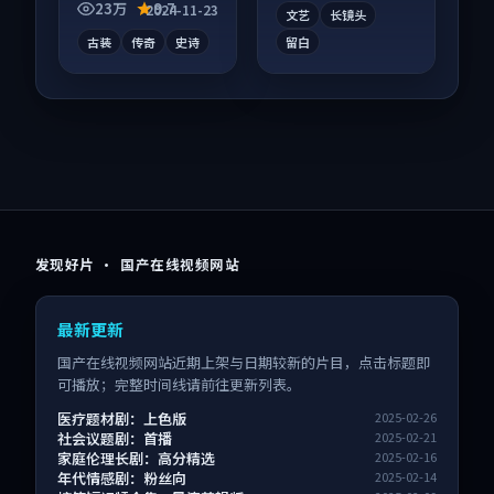
合度高。
看。
23万
9.7
2024-11-23
文艺
长镜头
古装
传奇
史诗
留白
发现好片 · 国产在线视频网站
最新更新
国产在线视频网站近期上架与日期较新的片目，点击标题即
可播放；完整时间线请前往更新列表。
医疗题材剧：上色版
2025-02-26
社会议题剧：首播
2025-02-21
家庭伦理长剧：高分精选
2025-02-16
年代情感剧：粉丝向
2025-02-14