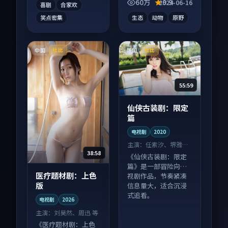
60万
9.9
2024-06-16
喜剧
合家欢
笑点密集
生态
动物
原野
中国
法国
杜比
杜比
55:59
仙侠古装剧：限定
篇
电视剧
2020
主演：
任素汐、堺雅人
38:58
等
《仙侠古装剧：限定
篇》是一部冒险向电
医疗题材剧：上色
视剧作品，节奏紧凑
版
信息量大，适合沉浸
式追看。
电视剧
2026
主演：
刘昊然、周迅 等
《医疗题材剧：上色