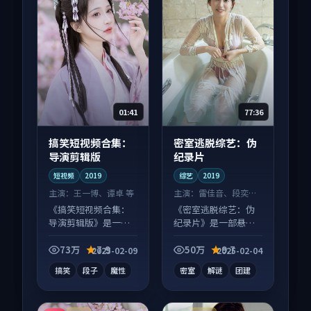
01:41
77:36
搞笑短视频合集：
密室逃脱综艺：伪
导演剪辑版
纪录片
短视频
2019
综艺
2019
主演：
王一博、谭卓 等
主演：
雷佳音、段奕宏
等
《搞笑短视频合集：
《密室逃脱综艺：伪
导演剪辑版》是一部
纪录片》是一部悬疑
喜剧向短视频作品，
向综艺作品，类型元
社区讨论度高，适合
素齐全，观感爽快不
73万
7.9
50万
9.7
2025-02-09
2025-02-04
配弹幕观看。
拖沓。
搞笑
段子
魔性
密室
解谜
团建