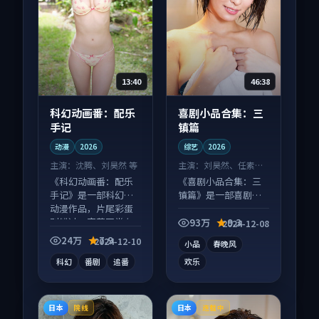
13:40
46:38
科幻动画番：配乐
喜剧小品合集：三
手记
镇篇
动漫
2026
综艺
2026
主演：
沈腾、刘昊然 等
主演：
刘昊然、任素汐
等
《科幻动画番：配乐
《喜剧小品合集：三
手记》是一部科幻向
镇篇》是一部喜剧向
动漫作品，片尾彩蛋
综艺作品，以人物成
别错过，字幕区常有
长为内核，情感戏份
93万
9.3
2024-12-08
惊喜。
扎实。
24万
7.9
2024-12-10
小品
春晚风
科幻
番剧
追番
欢乐
日本
日本
院线
连载中