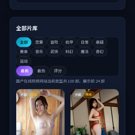
全部片库
全部
恋爱
冒险
机甲
日常
悬疑
美食
音乐
武侠
科幻
魔法
奇幻
运动
最新
最热
评分
国产在线视频网站
当前类型共
100
部，展示前
24
部
中国
中国
杜比
院线