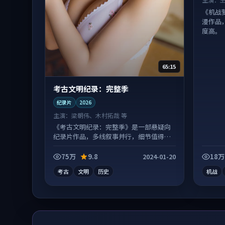
《机战
漫作品
度高。
65:15
考古文明纪录：完整季
纪录片
2026
主演：
梁朝伟、木村拓哉 等
《考古文明纪录：完整季》是一部悬疑向
纪录片作品，多线叙事并行，细节值得二
刷回味。
75万
9.8
18万
2024-01-20
考古
文明
历史
机战