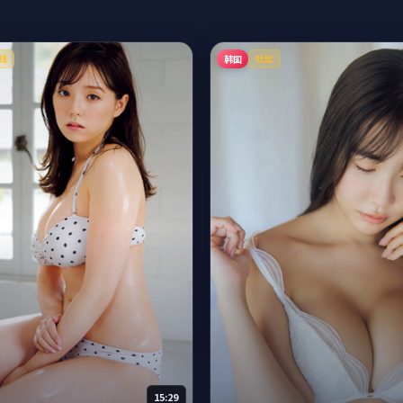
韩国
线
杜比
15:29