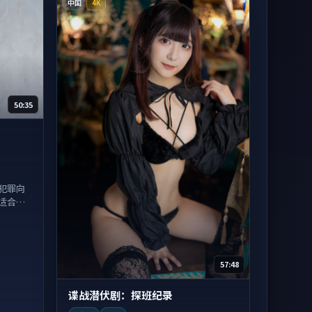
中国
4K
50:35
犯罪向
适合沉
57:48
谍战潜伏剧：探班纪录