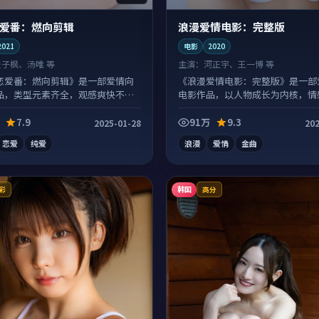
爱番：燃向剪辑
浪漫爱情电影：完整版
2021
电影
2020
张子枫、汤唯 等
主演：
河正宇、王一博 等
恋爱番：燃向剪辑》是一部爱情向
《浪漫爱情电影：完整版》是一部
品，类型元素齐全，观感爽快不拖
电影作品，以人物成长为内核，情
扎实。
7.9
91万
9.3
2025-01-28
202
恋爱
纯爱
浪漫
爱情
金曲
韩国
彩
高分