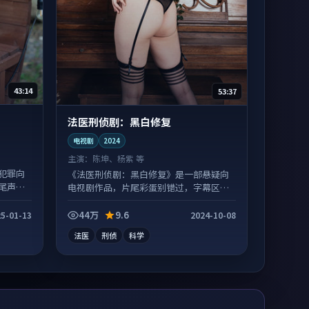
43:14
53:37
法医刑侦剧：黑白修复
电视剧
2024
主演：
陈坤、杨紫 等
犯罪向
《法医刑侦剧：黑白修复》是一部悬疑向
尾声常
电视剧作品，片尾彩蛋别错过，字幕区常
有惊喜。
44万
9.6
5-01-13
2024-10-08
法医
刑侦
科学