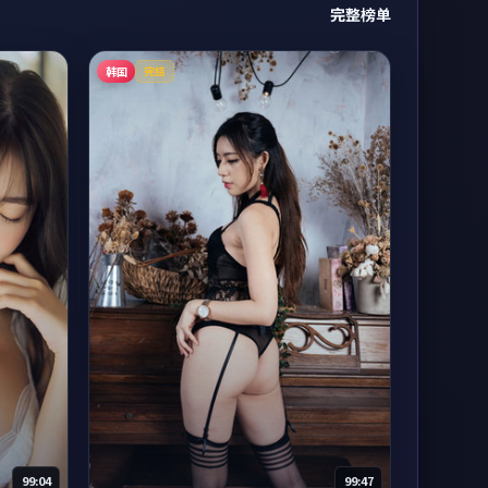
完整榜单
韩国
完结
99:04
99:47