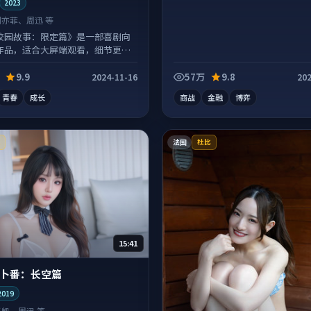
2023
刘亦菲、周迅 等
校园故事：限定篇》是一部喜剧向
作品，适合大屏端观看，细节更丰
9.9
57万
9.8
2024-11-16
202
青春
成长
商战
金融
博弈
法国
K
杜比
15:41
卜番：长空篇
2019
王凯、周迅 等