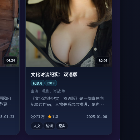
04:24
52:07
文化访谈纪实：双语版
纪录片
2019
主演：
巩俐、肖战 等
冒险向
《文化访谈纪实：双语版》是一部喜剧向
节更丰
纪录片作品，人物关系层层推进，尾声常
有情绪落点。
71万
7.8
5-01-23
2025-01-06
人文
访谈
纪实