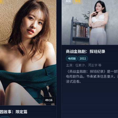
美国
比
院线
商战金融剧：探班纪录
电视剧
2022
主演：
任素汐、河正宇 等
《商战金融剧：探班纪录》是一部
电视剧作品，节奏紧凑信息量大，
浸式追看。
49:16
园故事：限定篇