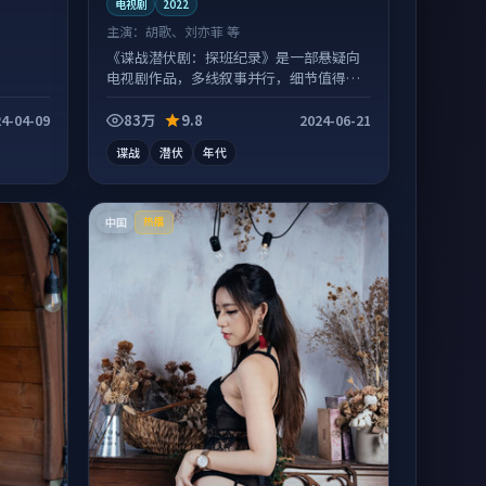
电视剧
2022
主演：
胡歌、刘亦菲 等
《谍战潜伏剧：探班纪录》是一部悬疑向
电视剧作品，多线叙事并行，细节值得二
刷回味。
83万
9.8
4-04-09
2024-06-21
谍战
潜伏
年代
中国
热播