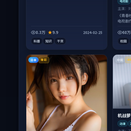
电视剧
主演：
《青春
电视剧
富。
8.3万
9.9
68万
2024-02-25
科普
知识
干货
校园
日本
中国
臻彩
4
机战萝
动漫
主演：