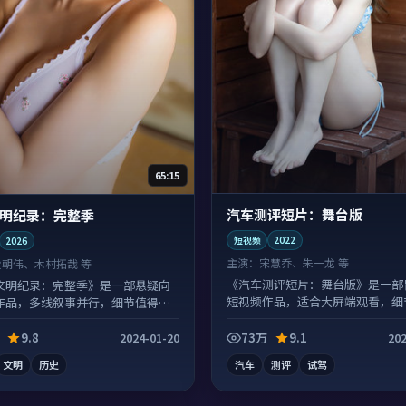
65:15
汽车测评短片：舞台版
明纪录：完整季
短视频
2022
2026
主演：
宋慧乔、朱一龙 等
梁朝伟、木村拓哉 等
《汽车测评短片：舞台版》是一部
文明纪录：完整季》是一部悬疑向
短视频作品，适合大屏端观看，细
作品，多线叙事并行，细节值得二
富。
。
9.8
73万
9.1
2024-01-20
202
文明
历史
汽车
测评
试驾