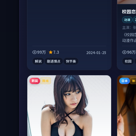
校园恋
动漫
主演：
《校园
动漫作
沓。
99万
7.3
96万
2024-01-25
解说
剧透慎点
快节奏
校园
韩国
日本
院线
臻