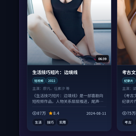
06:39
生活技巧短片：边境线
考古文
短视频
2022
纪录片
主演：
廖凡、任素汐 等
主演：
《生活技巧短片：边境线》是一部喜剧向
《考古
短视频作品，人物关系层层推进，尾声常
纪录片
有情绪落点。
刷回味
87万
8.4
75万
2024-08-11
生活
技巧
实用
考古