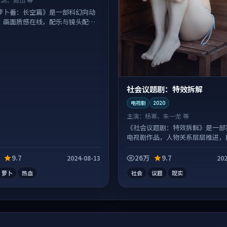
萝卜番：长空篇》是一部科幻向动
，画面质感在线，配乐与镜头配合
社会议题剧：特效拆解
电视剧
2020
主演：
杨幂、朱一龙 等
《社会议题剧：特效拆解》是一部
电视剧作品，人物关系层层推进，
有情绪落点。
9.7
26万
9.7
2024-08-13
202
萝卜
热血
社会
议题
现实