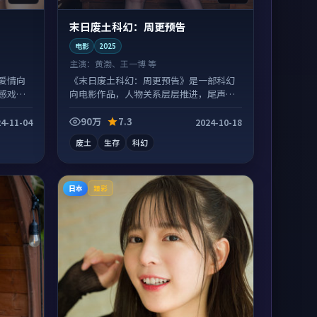
末日废土科幻：周更预告
电影
2025
主演：
黄渤、王一博 等
爱情向
《末日废土科幻：周更预告》是一部科幻
感戏份
向电影作品，人物关系层层推进，尾声常
有情绪落点。
90万
7.3
4-11-04
2024-10-18
废土
生存
科幻
日本
臻彩