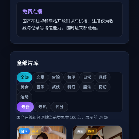
免费点播
国产在线视频网站开放浏览与试播，注册仅为收
藏与记录等增值能力，随时进来都能看。
全部片库
全部
恋爱
冒险
机甲
日常
悬疑
美食
音乐
武侠
科幻
魔法
奇幻
运动
最新
最热
评分
国产在线视频网站
当前类型共
100
部，展示前
24
部
日本
美国
高分
院线