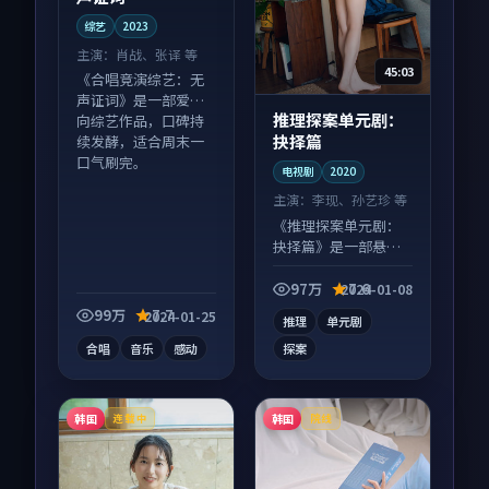
综艺
2023
主演：
肖战、张译 等
45:03
《合唱竞演综艺：无
声证词》是一部爱情
推理探案单元剧：
向综艺作品，口碑持
抉择篇
续发酵，适合周末一
口气刷完。
电视剧
2020
主演：
李现、孙艺珍 等
《推理探案单元剧：
抉择篇》是一部悬疑
向电视剧作品，节奏
紧凑信息量大，适合
97万
7.6
2024-01-08
沉浸式追看。
99万
7.7
2024-01-25
推理
单元剧
合唱
音乐
感动
探案
韩国
韩国
连载中
院线