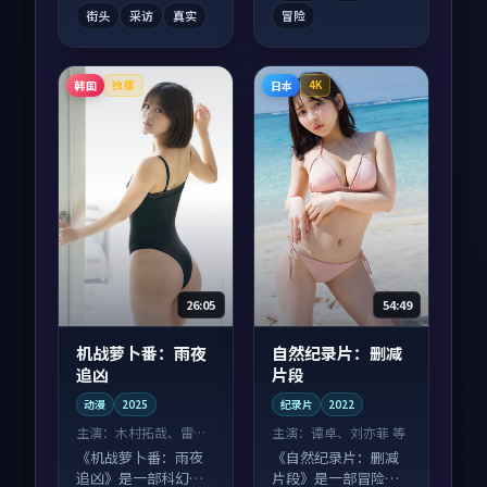
街头
采访
真实
冒险
韩国
日本
独播
4K
26:05
54:49
机战萝卜番：雨夜
自然纪录片：删减
追凶
片段
动漫
2025
纪录片
2022
主演：
木村拓哉、雷佳
主演：
谭卓、刘亦菲 等
音 等
《机战萝卜番：雨夜
《自然纪录片：删减
追凶》是一部科幻向
片段》是一部冒险向