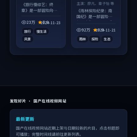
主演：
廖凡、章子怡 等
《旅行慢综艺：终
章》是一部冒险向综
《雨林探险纪录：南
艺作品，以人物成长
国纪》是一部冒险向
为内核，情感戏份扎
纪录片作品，画面质
23万
7.9
2024-11-23
实。
感在线，配乐与镜头
92万
8.9
2024-11-21
旅行
慢生活
配合度高。
风景
雨林
探险
生态
发现好片 · 国产在线视频网站
最新更新
国产在线视频网站近期上架与日期较新的片目，点击标题即
可播放；完整时间线请前往更新列表。