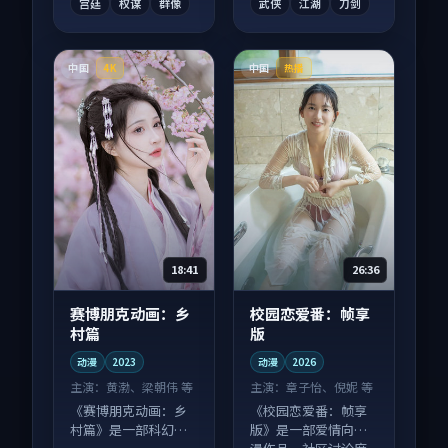
宫廷
权谋
群像
武侠
江湖
刀剑
中国
中国
4K
热播
18:41
26:36
赛博朋克动画：乡
校园恋爱番：帧享
村篇
版
动漫
2023
动漫
2026
主演：
黄渤、梁朝伟 等
主演：
章子怡、倪妮 等
《赛博朋克动画：乡
《校园恋爱番：帧享
村篇》是一部科幻向
版》是一部爱情向动