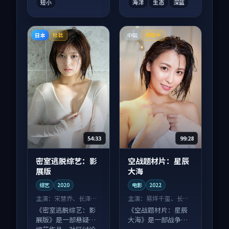
短小
海洋
生态
深蓝
日本
中国
杜比
连载中
54:33
99:28
密室逃脱综艺：影
空战题材片：星辰
展版
大海
综艺
2020
电影
2022
主演：
宋慧乔、长泽雅
主演：
易烊千玺、长泽
美 等
雅美 等
《密室逃脱综艺：影
《空战题材片：星辰
展版》是一部悬疑向
大海》是一部战争向