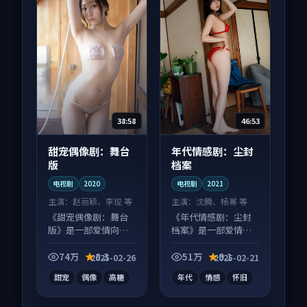
38:58
46:53
甜宠偶像剧：舞台
年代情感剧：尘封
版
档案
电视剧
2020
电视剧
2021
主演：
赵丽颖、李现 等
主演：
沈腾、杨幂 等
《甜宠偶像剧：舞台
《年代情感剧：尘封
版》是一部爱情向电
档案》是一部爱情向
视剧作品，多线叙事
电视剧作品，类型元
并行，细节值得二刷
素齐全，观感爽快不
74万
8.3
51万
9.1
2025-02-26
2025-02-21
回味。
拖沓。
甜宠
偶像
高糖
年代
情感
怀旧