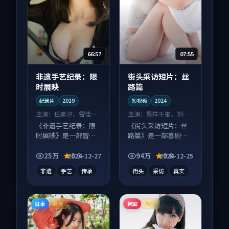
66:57
07:55
非遗手艺纪录：限
街头采访短片：丝
时展映
路篇
纪录片
2019
短视频
2024
主演：
任素汐、雷佳音
主演：
易烊千玺、刘亦
等
菲 等
《非遗手艺纪录：限
《街头采访短片：丝
时展映》是一部冒险
路篇》是一部喜剧向
向纪录片作品，适合
短视频作品，画面质
大屏端观看，细节更
感在线，配乐与镜头
25万
8.3
94万
9.8
2024-12-27
2024-12-25
丰富。
配合度高。
非遗
手艺
传承
街头
采访
真实
日本
韩国
高分
高分