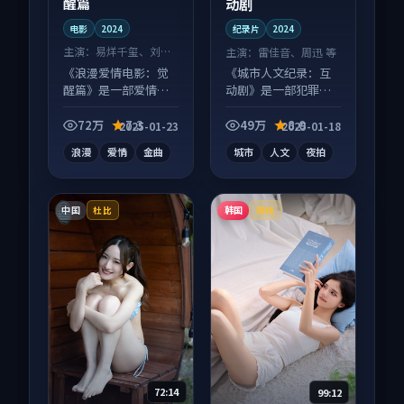
醒篇
动剧
电影
2024
纪录片
2024
主演：
易烊千玺、刘亦
主演：
雷佳音、周迅 等
菲 等
《浪漫爱情电影：觉
《城市人文纪录：互
醒篇》是一部爱情向
动剧》是一部犯罪向
电影作品，片尾彩蛋
纪录片作品，画面质
别错过，字幕区常有
感在线，配乐与镜头
72万
7.3
49万
8.0
2025-01-23
2025-01-18
惊喜。
配合度高。
浪漫
爱情
金曲
城市
人文
夜拍
中国
韩国
杜比
院线
72:14
99:12