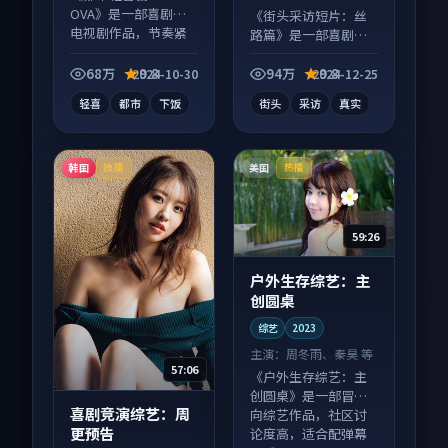
菲 等
OVA》是一部喜剧向
《街头采访短片：丝
电视剧作品，节奏紧
路篇》是一部喜剧向
凑信息量大，适合沉
短视频作品，画面质
浸式追看。
感在线，配乐与镜头
68万
9.8
94万
9.8
2024-10-30
2024-12-25
配合度高。
轻喜
都市
下饭
街头
采访
真实
韩国
美国
独播
热播
59:26
户外生存综艺：主
创圆桌
综艺
2023
主演：
周冬雨、秦昊 等
57:06
《户外生存综艺：主
创圆桌》是一部冒险
喜剧竞演综艺：周
向综艺作品，社区讨
更预告
论度高，适合配弹幕