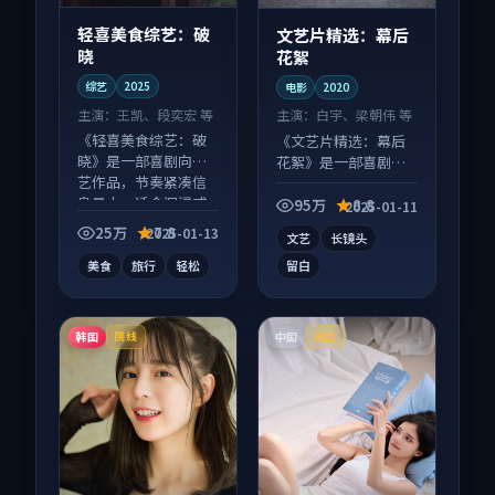
轻喜美食综艺：破
文艺片精选：幕后
晓
花絮
综艺
2025
电影
2020
主演：
王凯、段奕宏 等
主演：
白宇、梁朝伟 等
《轻喜美食综艺：破
《文艺片精选：幕后
晓》是一部喜剧向综
花絮》是一部喜剧向
艺作品，节奏紧凑信
电影作品，画面质感
息量大，适合沉浸式
在线，配乐与镜头配
95万
8.8
2025-01-11
追看。
合度高。
25万
7.8
2025-01-13
文艺
长镜头
美食
旅行
轻松
留白
韩国
中国
院线
完结