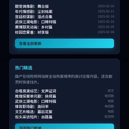
甜宠偶像剧：舞台版
2025-02-26
年代情感剧：尘封档案
2025-02-21
宫廷权谋剧：泪点合集
2025-02-16
武侠江湖电影：口碑特辑
2025-02-14
赛博朋克动画：乡村篇
2025-02-09
校园恋爱番：帧享版
2025-02-04
查看全部更新
热门精选
国产在线视频网站按全站热度排序的高讨论度内容，适合剧
荒时快速找片。
合唱竞演综艺：无声证词
综艺
推理探案单元剧：抉择篇
电视剧
武侠江湖电影：口碑特辑
电影
律政职场剧：高码率
电视剧
文艺片精选：幕后花絮
电影
街头采访短片：丝路篇
短视频
浏览热门榜单