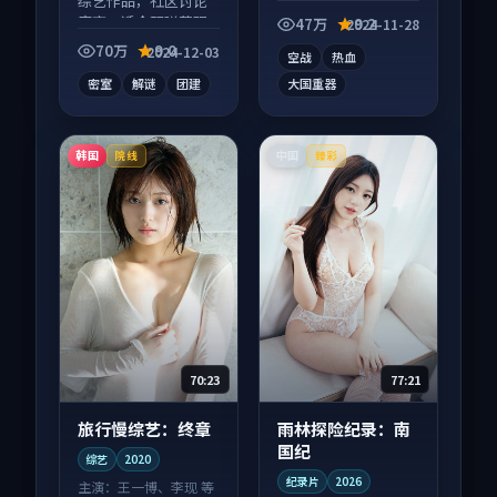
综艺作品，社区讨论
电影作品，多线叙事
度高，适合配弹幕观
并行，细节值得二刷
47万
9.2
2024-11-28
看。
回味。
70万
9.0
2024-12-03
空战
热血
密室
解谜
团建
大国重器
韩国
中国
院线
臻彩
70:23
77:21
旅行慢综艺：终章
雨林探险纪录：南
国纪
综艺
2020
纪录片
2026
主演：
王一博、李现 等