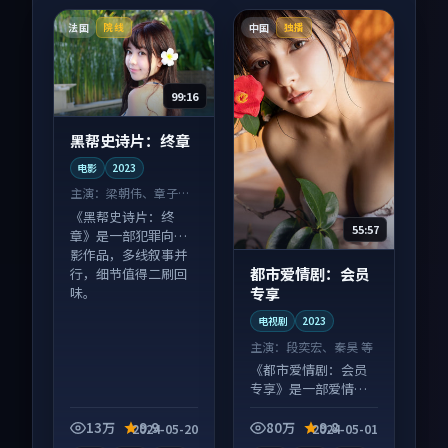
法国
中国
院线
独播
99:16
黑帮史诗片：终章
电影
2023
主演：
梁朝伟、章子怡
等
《黑帮史诗片：终
55:57
章》是一部犯罪向电
影作品，多线叙事并
都市爱情剧：会员
行，细节值得二刷回
专享
味。
电视剧
2023
主演：
段奕宏、秦昊 等
《都市爱情剧：会员
专享》是一部爱情向
电视剧作品，社区讨
论度高，适合配弹幕
13万
9.9
80万
9.8
2024-05-20
2024-05-01
观看。