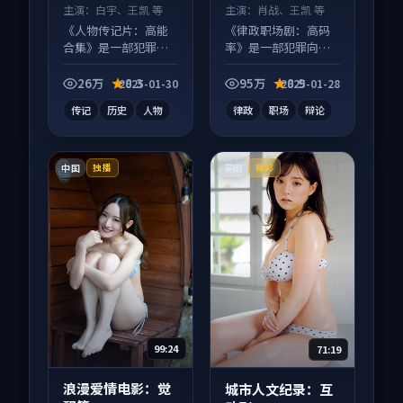
主演：
白宇、王凯 等
主演：
肖战、王凯 等
《人物传记片：高能
《律政职场剧：高码
合集》是一部犯罪向
率》是一部犯罪向电
电影作品，画面质感
视剧作品，片尾彩蛋
在线，配乐与镜头配
别错过，字幕区常有
26万
8.3
95万
8.9
2025-01-30
2025-01-28
合度高。
惊喜。
传记
历史
人物
律政
职场
辩论
中国
英国
独播
臻彩
99:24
71:19
浪漫爱情电影：觉
城市人文纪录：互