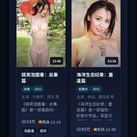
13:40
53:38
搞笑泡面番：总集
海洋生态纪录：重
篇
逢篇
动漫
2022
纪录片
2025
主演：
刘昊然、周迅 等
主演：
肖战、雷佳音 等
《搞笑泡面番：总集
《海洋生态纪录：重
篇》是一部喜剧向动
逢篇》是一部冒险向
漫作品，类型元素齐
纪录片作品，类型元
全，观感爽快不拖
素齐全，观感爽快不
24万
9.2
2024-12-10
沓。
拖沓。
93万
7.7
2024-12-08
泡面番
搞笑