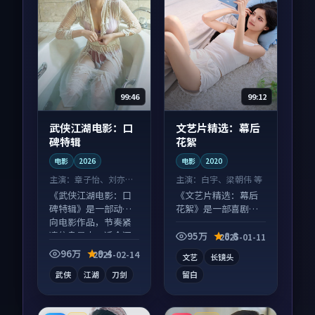
99:46
99:12
武侠江湖电影：口
文艺片精选：幕后
碑特辑
花絮
电影
2026
电影
2020
主演：
章子怡、刘亦菲
主演：
白宇、梁朝伟 等
等
《武侠江湖电影：口
《文艺片精选：幕后
碑特辑》是一部动作
花絮》是一部喜剧向
向电影作品，节奏紧
电影作品，画面质感
凑信息量大，适合沉
在线，配乐与镜头配
95万
8.8
2025-01-11
浸式追看。
合度高。
96万
9.4
2025-02-14
文艺
长镜头
武侠
江湖
刀剑
留白