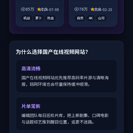
动漫作品，口碑持续
纪录片作品，社区讨
发酵，适合周末一口
论度高，适合配弹幕
85万
8.5
76万
9.8
2024-07-08
2024-02-23
气刷完。
观看。
机战
萝卜
热血
自然
4K
山河
为什么选择国产在线视频网站？
高清流畅
国产在线视频网站优先推荐高码率片源与清晰海
报，弱网环境也会尽量保持缓冲顺滑。
片单常新
编辑团队每日巡检片库，把上新剧集、口碑电影
与话题综艺推到醒目位置，追更不迷路。