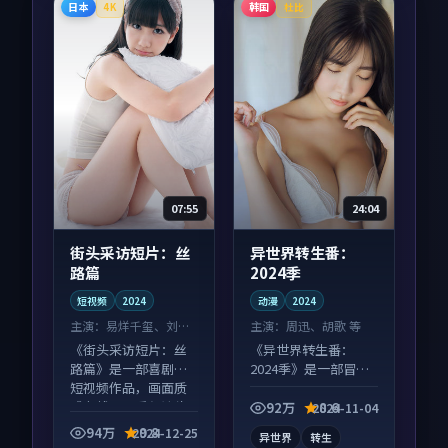
日本
韩国
4K
杜比
07:55
24:04
街头采访短片：丝
异世界转生番：
路篇
2024季
短视频
2024
动漫
2024
主演：
易烊千玺、刘亦
主演：
周迅、胡歌 等
菲 等
《街头采访短片：丝
《异世界转生番：
路篇》是一部喜剧向
2024季》是一部冒险
短视频作品，画面质
向动漫作品，类型元
感在线，配乐与镜头
素齐全，观感爽快不
92万
8.6
2024-11-04
配合度高。
拖沓。
94万
9.8
2024-12-25
异世界
转生