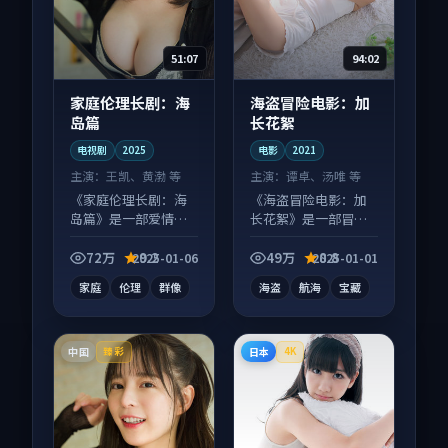
51:07
94:02
家庭伦理长剧：海
海盗冒险电影：加
岛篇
长花絮
电视剧
2025
电影
2021
主演：
王凯、黄渤 等
主演：
谭卓、汤唯 等
《家庭伦理长剧：海
《海盗冒险电影：加
岛篇》是一部爱情向
长花絮》是一部冒险
电视剧作品，人物关
向电影作品，适合大
系层层推进，尾声常
屏端观看，细节更丰
72万
9.2
49万
8.8
2025-01-06
2025-01-01
有情绪落点。
富。
家庭
伦理
群像
海盗
航海
宝藏
中国
日本
臻彩
4K