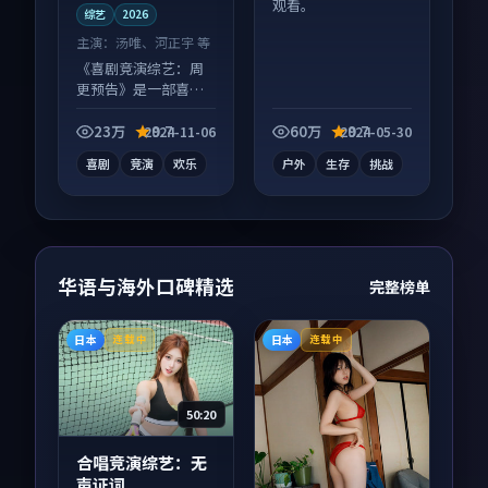
观看。
综艺
2026
主演：
汤唯、河正宇 等
《喜剧竞演综艺：周
更预告》是一部喜剧
向综艺作品，以人物
成长为内核，情感戏
23万
9.7
60万
9.7
2024-11-06
2024-05-30
份扎实。
喜剧
竞演
欢乐
户外
生存
挑战
华语与海外口碑精选
完整榜单
日本
日本
连载中
连载中
50:20
合唱竞演综艺：无
声证词