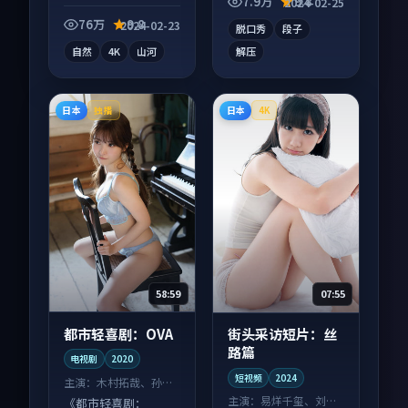
7.9万
9.8
2024-02-25
纪录片作品，社区讨
论度高，适合配弹幕
76万
9.8
2024-02-23
脱口秀
段子
观看。
自然
4K
山河
解压
日本
日本
独播
4K
58:59
07:55
都市轻喜剧：OVA
街头采访短片：丝
路篇
电视剧
2020
短视频
2024
主演：
木村拓哉、孙艺
珍 等
主演：
易烊千玺、刘亦
《都市轻喜剧：