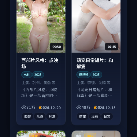
99:50
07:45
西部片风格：点映
萌宠日常短片：和
场
解篇
电影
2023
短视频
2025
主演：
巩俐、黄渤 等
主演：
李现、沈腾 等
《西部片风格：点映
《萌宠日常短片：和
场》是一部冒险向电
解篇》是一部喜剧向
影作品，社区讨论度
短视频作品，人物关
高，适合配弹幕观
系层层推进，尾声常
71万
7.8
48万
8.6
2024-12-20
2024-12-15
看。
有情绪落点。
西部
荒野
对决
萌宠
治愈
日常
英国
中国
杜比
HDR