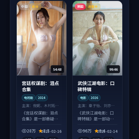
中国
韩国
高分
连载中
54:48
99:46
宫廷权谋剧：泪点
武侠江湖电影：口
合集
碑特辑
电视剧
2024
电影
2026
主演：
倪妮、木村拓哉
主演：
章子怡、刘亦菲
等
等
《宫廷权谋剧：泪点
《武侠江湖电影：口
合集》是一部悬疑向
碑特辑》是一部动作
电视剧作品，适合大
向电影作品，节奏紧
屏端观看，细节更丰
凑信息量大，适合沉
28万
7.7
96万
9.4
2025-02-16
2025-02-14
富。
浸式追看。