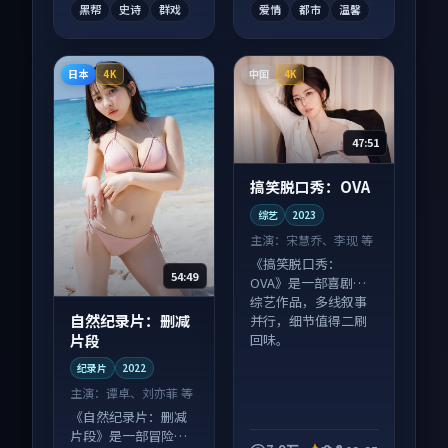
黑帮
史诗
群戏
爱情
都市
温馨
日本
中国
4K
4K
47:51
搞笑脱口秀：OVA
综艺
2023
主演：
宋慧乔、李现 等
《搞笑脱口秀：
54:49
OVA》是一部喜剧向
综艺作品，多线叙事
自然纪录片：删减
并行，细节值得二刷
片段
回味。
纪录片
2022
主演：
谭卓、刘亦菲 等
《自然纪录片：删减
片段》是一部冒险向