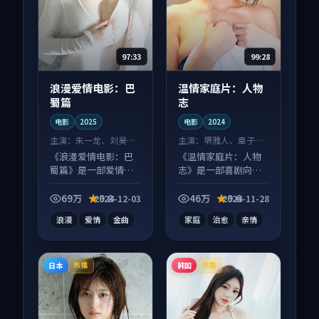
97:33
99:28
浪漫爱情电影：巴
温情家庭片：人物
蜀篇
志
电影
2025
电影
2024
主演：
朱一龙、刘昊然
主演：
堺雅人、章子怡
等
等
《浪漫爱情电影：巴
《温情家庭片：人物
蜀篇》是一部爱情向
志》是一部喜剧向电
电影作品，片尾彩蛋
影作品，类型元素齐
别错过，字幕区常有
全，观感爽快不拖
69万
9.8
46万
9.6
2024-12-03
2024-11-28
惊喜。
沓。
浪漫
爱情
金曲
家庭
治愈
亲情
日本
韩国
热播
热播