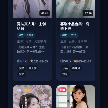
69:41
77:36
竞技真人秀：主创
喜剧小品合集：高
访谈
清上线
综艺
2020
综艺
2026
主演：
肖战、河正宇 等
主演：
张译、谭卓 等
《竞技真人秀：主创
《喜剧小品合集：高
访谈》是一部动作向
清上线》是一部喜剧
综艺作品，以人物成
向综艺作品，以人物
长为内核，情感戏份
成长为内核，情感戏
73万
8.3
50万
7.5
2025-02-09
2025-02-04
扎实。
份扎实。
竞技
真人秀
小品
春晚风
对抗
欢乐
美国
韩国
杜比
杜比