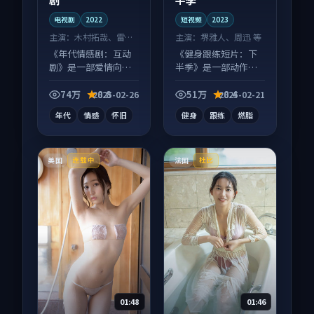
电视剧
2022
短视频
2023
主演：
木村拓哉、雷佳
主演：
堺雅人、周迅 等
音 等
《年代情感剧：互动
《健身跟练短片：下
剧》是一部爱情向电
半季》是一部动作向
视剧作品，口碑持续
短视频作品，人物关
发酵，适合周末一口
系层层推进，尾声常
74万
8.8
51万
8.4
2025-02-26
2025-02-21
气刷完。
有情绪落点。
年代
情感
怀旧
健身
跟练
燃脂
美国
法国
连载中
杜比
01:48
01:46