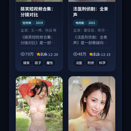
搞笑短视频合集：
法医刑侦剧：全景
分镜对比
声
短视频
2019
电视剧
2021
主演：
王一博、肖战 等
主演：
雷佳音、新垣结
衣 等
《搞笑短视频合集：
《法医刑侦剧：全景
分镜对比》是一部喜
声》是一部悬疑向电
剧向短视频作品，社
视剧作品，人物关系
区讨论度高，适合配
层层推进，尾声常有
70万
7.6
48万
7.2
2024-12-20
2024-12-15
弹幕观看。
情绪落点。
搞笑
段子
魔性
法医
刑侦
科学
中国
美国
连载中
完结