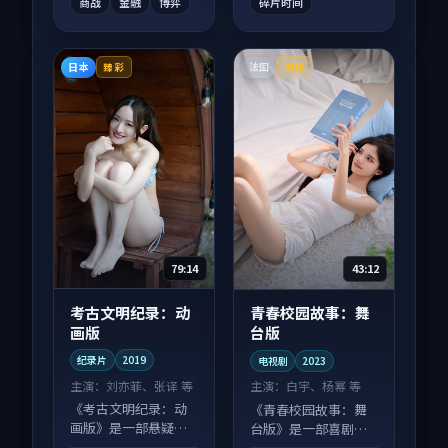
商战
金融
博弈
碎片时间
日本
法国
臻彩
院线
79:14
43:12
考古文明纪录：动
青春校园故事：舞
画版
台版
纪录片
2019
电视剧
2023
主演：
刘亦菲、张译 等
主演：
白宇、杨幂 等
《考古文明纪录：动
《青春校园故事：舞
画版》是一部悬疑向
台版》是一部喜剧向
纪录片作品，人物关
电视剧作品，以人物