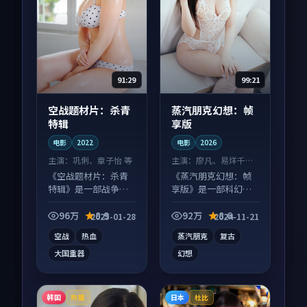
91:29
99:21
空战题材片：杀青
蒸汽朋克幻想：帧
特辑
享版
电影
2022
电影
2026
主演：
巩俐、章子怡 等
主演：
廖凡、易烊千玺
等
《空战题材片：杀青
《蒸汽朋克幻想：帧
特辑》是一部战争向
享版》是一部科幻向
电影作品，多线叙事
电影作品，口碑持续
并行，细节值得二刷
发酵，适合周末一口
96万
8.9
92万
8.6
2025-01-28
2024-11-21
回味。
气刷完。
空战
热血
蒸汽朋克
复古
大国重器
幻想
韩国
日本
热播
杜比