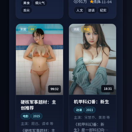
91万
9.9
2024-11-04
美食
烟火气
舌尖
人文
访谈
纪实
法国
法国
4K
热播
18:31
99:32
机甲科幻番：新生
硬核军事题材：主
创推荐
动漫
2021
电影
2025
主演：
宋慧乔、黄渤 等
主演：
周迅、谭卓 等
《机甲科幻番：新
生》是一部科幻向动
《硬核军事题材：主