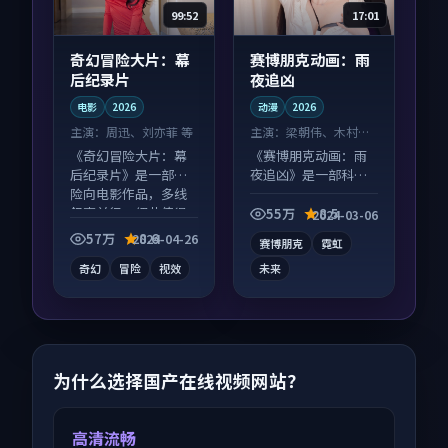
99:52
17:01
奇幻冒险大片：幕
赛博朋克动画：雨
后纪录片
夜追凶
电影
2026
动漫
2026
主演：
周迅、刘亦菲 等
主演：
梁朝伟、木村拓
哉 等
《奇幻冒险大片：幕
《赛博朋克动画：雨
后纪录片》是一部冒
夜追凶》是一部科幻
险向电影作品，多线
向动漫作品，口碑持
叙事并行，细节值得
续发酵，适合周末一
55万
8.5
2024-03-06
二刷回味。
口气刷完。
57万
8.6
2024-04-26
赛博朋克
霓虹
奇幻
冒险
视效
未来
为什么选择国产在线视频网站？
高清流畅