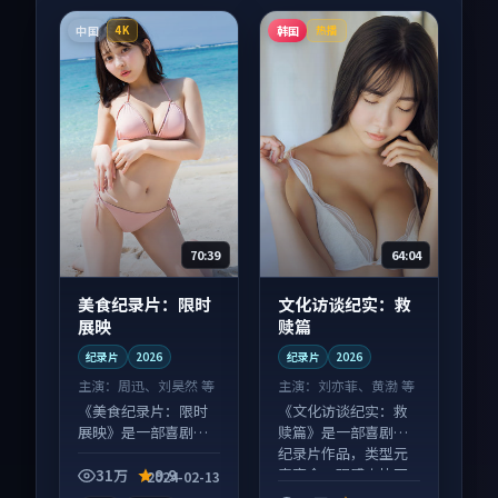
中国
韩国
4K
热播
70:39
64:04
美食纪录片：限时
文化访谈纪实：救
展映
赎篇
纪录片
2026
纪录片
2026
主演：
周迅、刘昊然 等
主演：
刘亦菲、黄渤 等
《美食纪录片：限时
《文化访谈纪实：救
展映》是一部喜剧向
赎篇》是一部喜剧向
纪录片作品，社区讨
纪录片作品，类型元
论度高，适合配弹幕
素齐全，观感爽快不
31万
9.9
2024-02-13
观看。
拖沓。