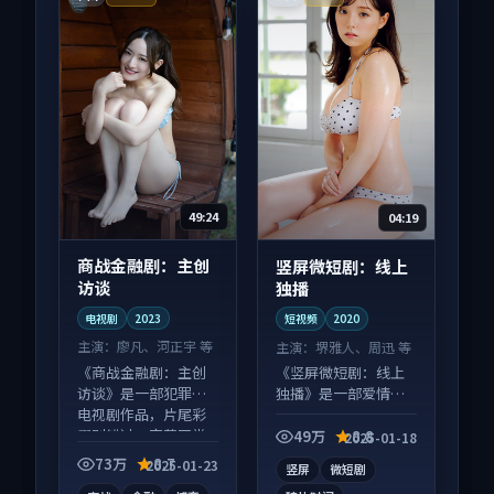
49:24
04:19
商战金融剧：主创
竖屏微短剧：线上
访谈
独播
电视剧
2023
短视频
2020
主演：
廖凡、河正宇 等
主演：
堺雅人、周迅 等
《商战金融剧：主创
《竖屏微短剧：线上
访谈》是一部犯罪向
独播》是一部爱情向
电视剧作品，片尾彩
短视频作品，以人物
蛋别错过，字幕区常
成长为内核，情感戏
49万
8.8
2025-01-18
有惊喜。
份扎实。
73万
8.7
2025-01-23
竖屏
微短剧