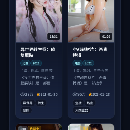
15:31
91:29
异世界转生番：修
空战题材片：杀青
复展映
特辑
动漫
2021
电影
2022
主演：
谭卓、陈坤 等
主演：
巩俐、章子怡 等
《异世界转生番：修
《空战题材片：杀青
复展映》是一部冒险
特辑》是一部战争向
向动漫作品，节奏紧
电影作品，多线叙事
凑信息量大，适合沉
并行，细节值得二刷
27万
7.3
96万
8.9
2025-01-30
2025-01-28
浸式追看。
回味。
异世界
转生
空战
热血
冒险
大国重器
中国
法国
连载中
院线