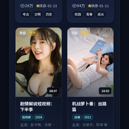
系层层推进，尾声常
成长为内核，情感戏
26万
7.3
94万
9.9
2025-01-13
2025-01-11
有情绪落点。
份扎实。
考古
文明
历史
校园
青春
成长
美国
中国
高分
高分
04:07
18:02
剧情解说短视频：
机战萝卜番：丝路
下半季
篇
短视频
2026
动漫
2022
主演：
张子枫、宋慧乔
主演：
宋慧乔、陈坤 等