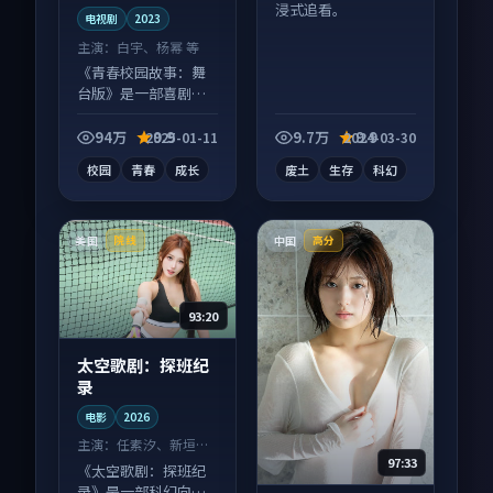
浸式追看。
电视剧
2023
主演：
白宇、杨幂 等
《青春校园故事：舞
台版》是一部喜剧向
电视剧作品，以人物
成长为内核，情感戏
94万
9.9
9.7万
9.9
2025-01-11
2024-03-30
份扎实。
校园
青春
成长
废土
生存
科幻
美国
中国
院线
高分
93:20
太空歌剧：探班纪
录
电影
2026
主演：
任素汐、新垣结
97:33
衣 等
《太空歌剧：探班纪
录》是一部科幻向电