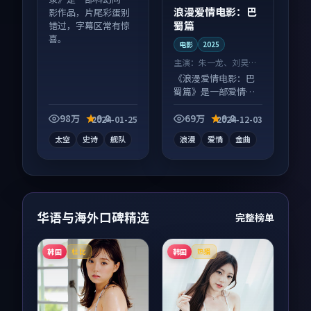
浪漫爱情电影：巴
影作品，片尾彩蛋别
蜀篇
错过，字幕区常有惊
喜。
电影
2025
主演：
朱一龙、刘昊然
等
《浪漫爱情电影：巴
蜀篇》是一部爱情向
电影作品，片尾彩蛋
别错过，字幕区常有
98万
9.8
69万
9.8
2024-01-25
2024-12-03
惊喜。
太空
史诗
舰队
浪漫
爱情
金曲
华语与海外口碑精选
完整榜单
韩国
韩国
杜比
热播