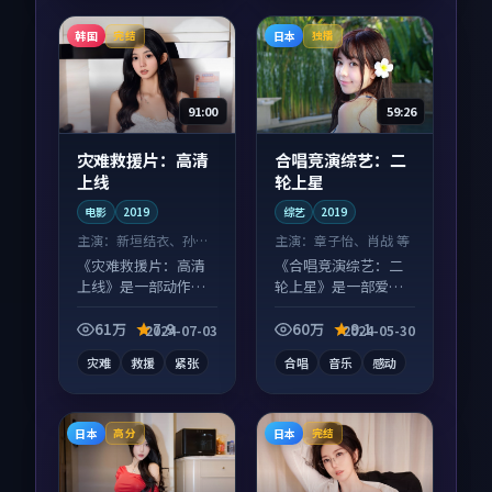
韩国
日本
完结
独播
91:00
59:26
灾难救援片：高清
合唱竞演综艺：二
上线
轮上星
电影
2019
综艺
2019
主演：
新垣结衣、孙艺
主演：
章子怡、肖战 等
珍 等
《灾难救援片：高清
《合唱竞演综艺：二
上线》是一部动作向
轮上星》是一部爱情
电影作品，人物关系
向综艺作品，人物关
层层推进，尾声常有
系层层推进，尾声常
61万
7.9
60万
9.1
2024-07-03
2024-05-30
情绪落点。
有情绪落点。
灾难
救援
紧张
合唱
音乐
感动
日本
日本
高分
完结