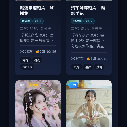
潮流穿搭短片：试
汽车测评短片：摄
播集
影手记
短视频
2021
短视频
2022
主演：
杨紫、黄渤 等
主演：
周迅、秦昊 等
《潮流穿搭短片：试
《汽车测评短片：摄
播集》是一部爱情向
影手记》是一部冒险
短视频作品，人物关
向短视频作品，类型
系层层推进，尾声常
元素齐全，观感爽快
28万
7.5
2025-02-16
有情绪落点。
不拖沓。
97万
8.9
2025-02-14
穿搭
潮流
OOTD
汽车
测评
试驾
美国
日本
连载中
高分