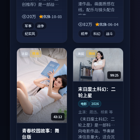
漫作品，画面质感在
创推荐》是一部战争
线，配乐与镜头配合
向电影作品，社区讨
度高。
论度高，适合配弹幕
20万
9.9
2024-10-03
观看。
82万
9.9
2024-06-04
军事
战争
纪实风
机甲
科幻
战斗
法国
美国
院线
院线
99:25
末日废土科幻：二
轮上星
电影
2026
主演：
周迅、杨紫 等
43:12
《末日废土科幻：二
轮上星》是一部科幻
青春校园故事：舞
向电影作品，节奏紧
台版
凑信息量大，适合沉