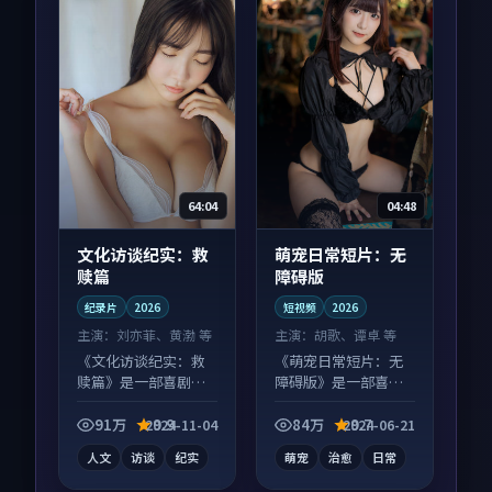
64:04
04:48
文化访谈纪实：救
萌宠日常短片：无
赎篇
障碍版
纪录片
2026
短视频
2026
主演：
刘亦菲、黄渤 等
主演：
胡歌、谭卓 等
《文化访谈纪实：救
《萌宠日常短片：无
赎篇》是一部喜剧向
障碍版》是一部喜剧
纪录片作品，类型元
向短视频作品，适合
素齐全，观感爽快不
大屏端观看，细节更
91万
9.9
84万
9.7
2024-11-04
2024-06-21
拖沓。
丰富。
人文
访谈
纪实
萌宠
治愈
日常