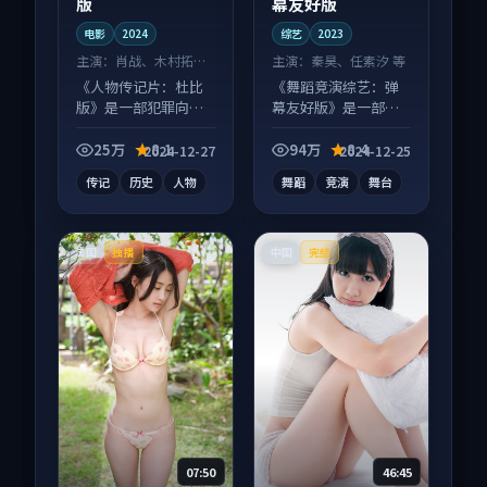
版
幕友好版
电影
2024
综艺
2023
主演：
肖战、木村拓哉
主演：
秦昊、任素汐 等
等
《人物传记片：杜比
《舞蹈竞演综艺：弹
版》是一部犯罪向电
幕友好版》是一部爱
影作品，类型元素齐
情向综艺作品，口碑
全，观感爽快不拖
持续发酵，适合周末
25万
8.1
94万
8.4
2024-12-27
2024-12-25
沓。
一口气刷完。
传记
历史
人物
舞蹈
竞演
舞台
法国
中国
独播
完结
07:50
46:45