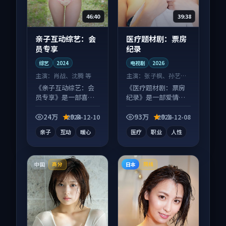
46:40
39:38
亲子互动综艺：会
医疗题材剧：票房
员专享
纪录
综艺
2024
电视剧
2026
主演：
肖战、沈腾 等
主演：
张子枫、孙艺珍
等
《亲子互动综艺：会
《医疗题材剧：票房
员专享》是一部喜剧
纪录》是一部爱情向
向综艺作品，类型元
电视剧作品，节奏紧
素齐全，观感爽快不
凑信息量大，适合沉
24万
9.8
93万
9.1
2024-12-10
2024-12-08
拖沓。
浸式追看。
亲子
互动
暖心
医疗
职业
人性
中国
日本
高分
院线