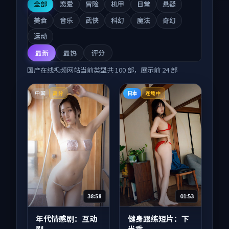
全部
恋爱
冒险
机甲
日常
悬疑
美食
音乐
武侠
科幻
魔法
奇幻
运动
最新
最热
评分
国产在线视频网站
当前类型共
100
部，展示前
24
部
中国
日本
高分
连载中
38:58
01:53
年代情感剧：互动
健身跟练短片：下
剧
半季