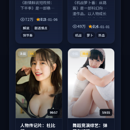
等
《剧情解说短视频：
《机战萝卜番：丝路
下半季》是一部悬疑
篇》是一部科幻向动
向短视频作品，口碑
漫作品，以人物成长
持续发酵，适合周末
为内核，情感戏份扎
72万
7.2
2025-01-06
一口气刷完。
实。
49万
7.4
2025-01-01
解说
剧透慎点
快节奏
机战
萝卜
热血
法国
中国
4K
院线
99:57
59:55
人物传记片：杜比
舞蹈竞演综艺：弹