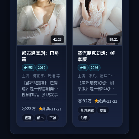
41:23
99:21
都市轻喜剧：巴蜀
蒸汽朋克幻想：帧
篇
享版
电视剧
2019
电影
2026
主演：
河正宇、周迅 等
主演：
廖凡、易烊千玺
等
《都市轻喜剧：巴蜀
《蒸汽朋克幻想：帧
篇》是一部喜剧向电
享版》是一部科幻向
视剧作品，多线叙事
电影作品，口碑持续
并行，细节值得二刷
发酵，适合周末一口
92万
8.6
2024-11-21
回味。
气刷完。
23万
7.8
2024-11-23
蒸汽朋克
复古
轻喜
都市
下饭
幻想