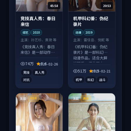
45:58
20:53
竞技真人秀：春日
机甲科幻番：伪纪
来信
录片
综艺
2020
动漫
2019
主演：
孙艺珍、黄渤 等
主演：
雷佳音、倪妮 等
《竞技真人秀：春日
《机甲科幻番：伪纪
来信》是一部动作向
录片》是一部科幻向
综艺作品，类型元素
动漫作品，适合大屏
齐全，观感爽快不拖
端观看，细节更丰
74万
8.4
2025-02-26
沓。
富。
51万
9.3
2025-02-21
竞技
真人秀
对抗
机甲
科幻
战斗
英国
法国
HDR
高分