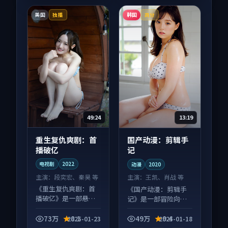
美国
韩国
独播
高分
49:24
13:19
重生复仇爽剧：首
国产动漫：剪辑手
播破亿
记
电视剧
2022
动漫
2020
主演：
段奕宏、秦昊 等
主演：
王凯、肖战 等
《重生复仇爽剧：首
《国产动漫：剪辑手
播破亿》是一部悬疑
记》是一部冒险向动
向电视剧作品，口碑
漫作品，适合大屏端
持续发酵，适合周末
观看，细节更丰富。
73万
8.1
49万
9.4
2025-01-23
2025-01-18
一口气刷完。