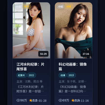
中国
中国
臻彩
独播
55:29
27:16
江河水利纪录：片
科幻动画番：镜像
尾惊喜
篇
纪录片
2021
动漫
2023
主演：
沈腾、周迅 等
主演：
张子枫、梁朝伟
等
《江河水利纪录：片
《科幻动画番：镜像
尾惊喜》是一部冒险
篇》是一部科幻向动
向纪录片作品，人物
漫作品，类型元素齐
关系层层推进，尾声
全，观感爽快不拖
96万
9.9
69万
9.9
2025-01-28
2024-11-16
常有情绪落点。
沓。