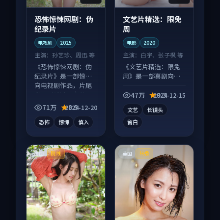
恐怖惊悚网剧：伪
文艺片精选：限免
纪录片
周
电视剧
2025
电影
2020
主演：
孙艺珍、周迅 等
主演：
白宇、张子枫 等
《恐怖惊悚网剧：伪
《文艺片精选：限免
纪录片》是一部惊悚
周》是一部喜剧向电
向电视剧作品，片尾
影作品，社区讨论度
彩蛋别错过，字幕区
高，适合配弹幕观
47万
9.3
2024-12-15
常有惊喜。
看。
71万
8.5
2024-12-20
文艺
长镜头
恐怖
惊悚
慎入
留白
法国
英国
院线
热播