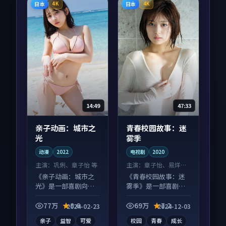
日本
日本
4K
4K
14:49
47:33
亲子动画：城市之
青春校园故事：迷
光
雾季
动漫
2022
电视剧
2020
主演：
巩俐、章子怡 等
主演：
章子怡、易烊千
玺 等
《亲子动画：城市之
《青春校园故事：迷
光》是一部喜剧向动
雾季》是一部喜剧向
漫作品，人物关系层
电视剧作品，多线叙
层推进，尾声常有情
事并行，细节值得二
77万
8.6
69万
7.2
2024-02-23
2024-12-03
绪落点。
刷回味。
亲子
益智
可爱
校园
青春
成长