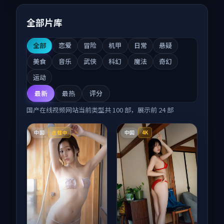
全部片库
全部
恋爱
冒险
机甲
日常
悬疑
美食
音乐
武侠
科幻
魔法
奇幻
运动
最新
最热
评分
国产在线视频网站
当前类型共
100
部，展示前
24
部
中国
中国
连载中
4K