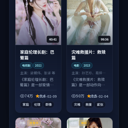
40:41
99:36
家庭伦理长剧：巴
灾难救援片：救赎
蜀篇
篇
电视剧
2021
电影
2023
主演：
梁朝伟、张译 等
主演：
孙艺珍、易烊千
玺 等
《家庭伦理长剧：巴
《灾难救援片：救赎
蜀篇》是一部爱情向
篇》是一部动作向电
电视剧作品，以人物
影作品，类型元素齐
成长为内核，情感戏
全，观感爽快不拖
74万
9.4
50万
9.5
2025-02-09
2025-02-04
份扎实。
沓。
家庭
伦理
群像
灾难
救援
紧张
中国
中国
连载中
臻彩