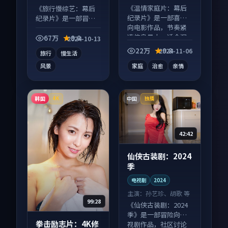
汐 等
等
《温情家庭片：幕后
《旅行慢综艺：幕后
纪录片》是一部喜剧
纪录片》是一部冒险
向电影作品，节奏紧
向综艺作品，人物关
凑信息量大，适合沉
系层层推进，尾声常
67万
9.8
2024-10-13
浸式追看。
有情绪落点。
22万
9.8
2024-11-06
旅行
慢生活
风景
家庭
治愈
亲情
韩国
中国
4K
独播
42:42
仙侠古装剧：2024
季
电视剧
2024
主演：
孙艺珍、胡歌 等
99:28
《仙侠古装剧：2024
季》是一部冒险向电
拳击励志片：4K修
视剧作品，社区讨论