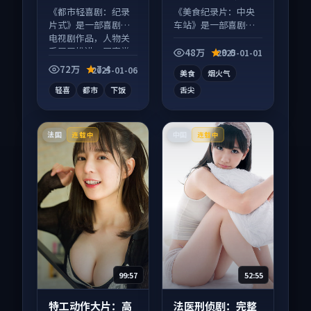
等
《都市轻喜剧：纪录
《美食纪录片：中央
片式》是一部喜剧向
车站》是一部喜剧向
电视剧作品，人物关
纪录片作品，片尾彩
系层层推进，尾声常
蛋别错过，字幕区常
48万
9.0
2025-01-01
有情绪落点。
有惊喜。
72万
7.4
2025-01-06
美食
烟火气
轻喜
都市
下饭
舌尖
法国
中国
连载中
连载中
99:57
52:55
特工动作大片：高
法医刑侦剧：完整