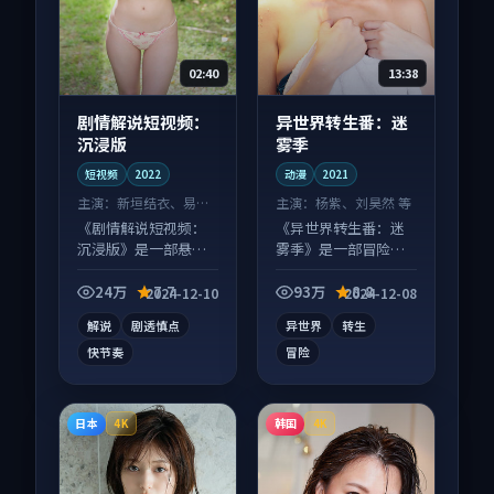
02:40
13:38
剧情解说短视频：
异世界转生番：迷
沉浸版
雾季
短视频
2022
动漫
2021
主演：
新垣结衣、易烊
主演：
杨紫、刘昊然 等
千玺 等
《剧情解说短视频：
《异世界转生番：迷
沉浸版》是一部悬疑
雾季》是一部冒险向
向短视频作品，类型
动漫作品，类型元素
元素齐全，观感爽快
齐全，观感爽快不拖
24万
7.7
93万
8.8
2024-12-10
2024-12-08
不拖沓。
沓。
解说
剧透慎点
异世界
转生
快节奏
冒险
日本
韩国
4K
4K