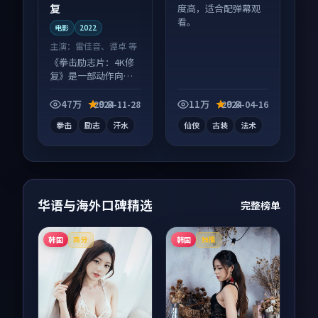
复
度高，适合配弹幕观
看。
电影
2022
主演：
雷佳音、谭卓 等
《拳击励志片：4K修
复》是一部动作向电
影作品，适合大屏端
观看，细节更丰富。
47万
9.8
11万
9.8
2024-11-28
2024-04-16
拳击
励志
汗水
仙侠
古装
法术
华语与海外口碑精选
完整榜单
韩国
韩国
高分
独播