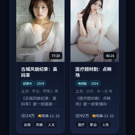
77:23
41:21
古城风貌纪录：高
医疗题材剧：点映
码率
场
纪录片
2019
电视剧
2024
主演：
李现、堺雅人 等
主演：
白宇、朱一龙 等
《古城风貌纪录：高
《医疗题材剧：点映
码率》是一部喜剧向
场》是一部爱情向电
纪录片作品，口碑持
视剧作品，多线叙事
续发酵，适合周末一
并行，细节值得二刷
24万
9.3
92万
9.0
2024-11-23
2024-11-21
口气刷完。
回味。
古城
风貌
人文
医疗
职业
人性