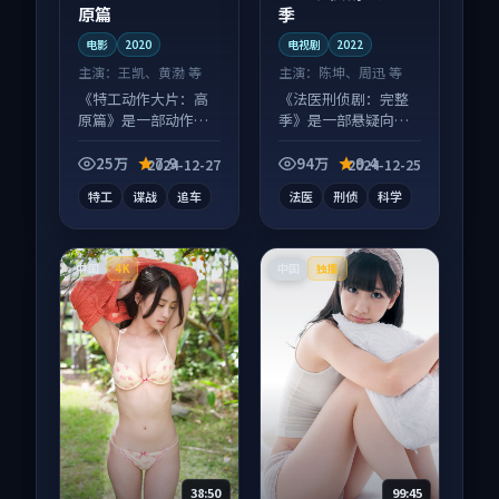
原篇
季
电影
2020
电视剧
2022
主演：
王凯、黄渤 等
主演：
陈坤、周迅 等
《特工动作大片：高
《法医刑侦剧：完整
原篇》是一部动作向
季》是一部悬疑向电
电影作品，口碑持续
视剧作品，画面质感
发酵，适合周末一口
在线，配乐与镜头配
25万
7.9
94万
9.4
2024-12-27
2024-12-25
气刷完。
合度高。
特工
谍战
追车
法医
刑侦
科学
中国
中国
4K
独播
38:50
99:45