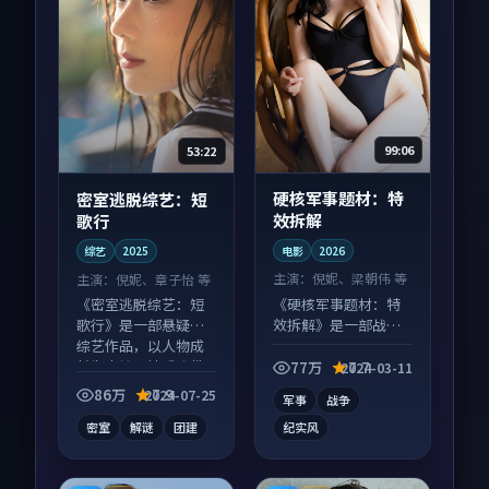
99:06
53:22
硬核军事题材：特
密室逃脱综艺：短
效拆解
歌行
电影
2026
综艺
2025
主演：
倪妮、梁朝伟 等
主演：
倪妮、章子怡 等
《硬核军事题材：特
《密室逃脱综艺：短
效拆解》是一部战争
歌行》是一部悬疑向
向电影作品，口碑持
综艺作品，以人物成
续发酵，适合周末一
长为内核，情感戏份
77万
7.7
2024-03-11
口气刷完。
扎实。
86万
7.9
2024-07-25
军事
战争
密室
解谜
团建
纪实风