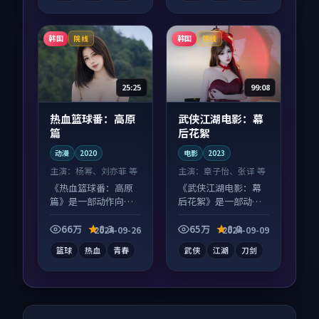
韩国
韩国
院线
院线
25:25
99:08
热血篮球番：高原
武侠江湖电影：幕
篇
后花絮
动漫
2020
电影
2023
主演：
杨幂、刘亦菲 等
主演：
章子怡、张译 等
《热血篮球番：高原
《武侠江湖电影：幕
篇》是一部动作向动
后花絮》是一部动作
漫作品，类型元素齐
向电影作品，类型元
全，观感爽快不拖
素齐全，观感爽快不
66万
8.3
65万
8.8
2024-09-26
2024-09-09
沓。
拖沓。
篮球
热血
青春
武侠
江湖
刀剑