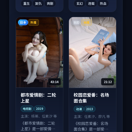
重生
复仇
爽剧
玄幻
连载
热血
日本
英国
热播
独播
43:14
21:12
都市爱情剧：二轮
校园恋爱番：名场
上星
面合集
电视剧
2019
动漫
2023
主演：
杨幂、任素汐 等
主演：
任素汐、廖凡 等
《都市爱情剧：二轮
《校园恋爱番：名场
上星》是一部爱情向
面合集》是一部爱情