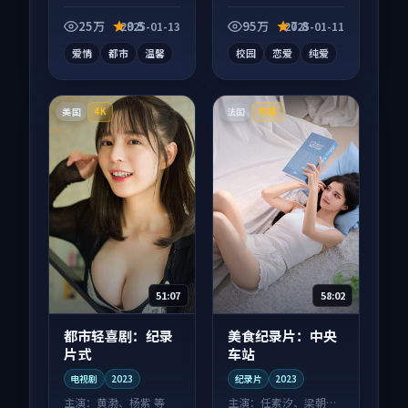
电视剧作品，适合大
向动漫作品，口碑持
屏端观看，细节更丰
续发酵，适合周末一
25万
9.5
95万
7.8
2025-01-13
2025-01-11
富。
口气刷完。
爱情
都市
温馨
校园
恋爱
纯爱
美国
法国
4K
热播
51:07
58:02
都市轻喜剧：纪录
美食纪录片：中央
片式
车站
电视剧
2023
纪录片
2023
主演：
黄渤、杨紫 等
主演：
任素汐、梁朝伟