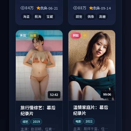
向电影作品，人物关
视剧作品，片尾彩蛋
系层层推进，尾声常
别错过，字幕区常有
84万
9.8
88万
9.8
2024-06-21
2024-09-14
有情绪落点。
惊喜。
海盗
航海
宝藏
甜宠
偶像
高糖
美国
韩国
独播
4K
99:06
52:42
温情家庭片：幕后
旅行慢综艺：幕后
纪录片
纪录片
电影
2022
综艺
2019
主演：
易烊千玺、任素
主演：
赵丽颖、任素汐