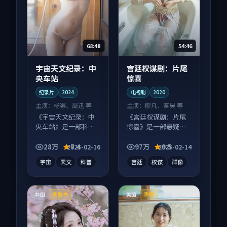
68:48
54:46
宇宙天文纪录：中
宫廷权谋剧：片尾
央车站
惊喜
纪录片
2024
电视剧
2020
主演：
杨幂、周迅 等
主演：
廖凡、秦昊 等
《宇宙天文纪录：中
《宫廷权谋剧：片尾
央车站》是一部科幻
惊喜》是一部悬疑向
向纪录片作品，多线
电视剧作品，口碑持
叙事并行，细节值得
续发酵，适合周末一
28万
7.4
97万
9.5
2025-02-16
2025-02-14
二刷回味。
口气刷完。
宇宙
天文
科普
宫廷
权谋
群像
中国
美国
连载中
热播