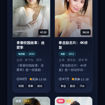
47:33
99:28
青春校园故事：迷
拳击励志片：4K修
雾季
复
电视剧
2020
电影
2022
主演：
章子怡、易烊千
主演：
雷佳音、谭卓 等
玺 等
《青春校园故事：迷
《拳击励志片：4K修
雾季》是一部喜剧向
复》是一部动作向电
电视剧作品，多线叙
影作品，适合大屏端
事并行，细节值得二
观看，细节更丰富。
69万
7.2
47万
9.8
2024-12-03
2024-11-28
刷回味。
校园
青春
成长
拳击
励志
汗水
美国
韩国
HDR
高分