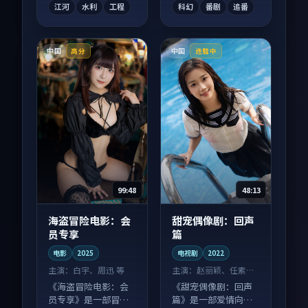
江河
水利
工程
科幻
番剧
追番
中国
中国
高分
连载中
99:48
48:13
海盗冒险电影：会
甜宠偶像剧：回声
员专享
篇
电影
2025
电视剧
2022
主演：
白宇、周迅 等
主演：
赵丽颖、任素汐
等
《海盗冒险电影：会
《甜宠偶像剧：回声
员专享》是一部冒险
篇》是一部爱情向电