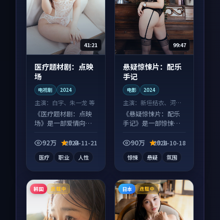
41:21
99:47
医疗题材剧：点映
悬疑惊悚片：配乐
场
手记
电视剧
2024
电影
2024
主演：
白宇、朱一龙 等
主演：
新垣结衣、河正
宇 等
《医疗题材剧：点映
《悬疑惊悚片：配乐
场》是一部爱情向电
手记》是一部惊悚向
视剧作品，多线叙事
电影作品，类型元素
并行，细节值得二刷
齐全，观感爽快不拖
92万
9.0
90万
9.1
2024-11-21
2024-10-18
回味。
沓。
医疗
职业
人性
惊悚
悬疑
氛围
韩国
日本
连载中
连载中