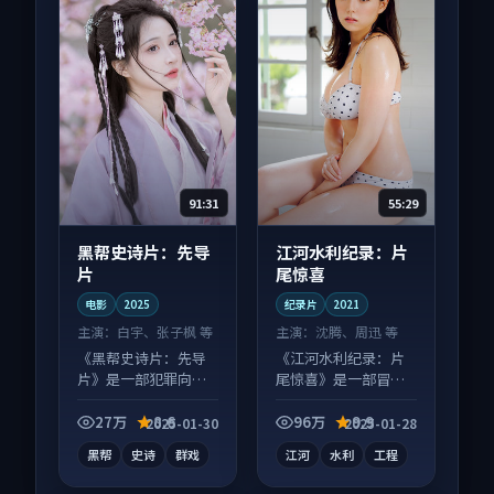
91:31
55:29
黑帮史诗片：先导
江河水利纪录：片
片
尾惊喜
电影
2025
纪录片
2021
主演：
白宇、张子枫 等
主演：
沈腾、周迅 等
《黑帮史诗片：先导
《江河水利纪录：片
片》是一部犯罪向电
尾惊喜》是一部冒险
影作品，适合大屏端
向纪录片作品，人物
观看，细节更丰富。
关系层层推进，尾声
27万
8.6
96万
9.9
2025-01-30
2025-01-28
常有情绪落点。
黑帮
史诗
群戏
江河
水利
工程