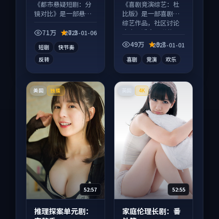
等
《都市悬疑短剧：分
《喜剧竞演综艺：杜
镜对比》是一部悬疑
比版》是一部喜剧向
向短视频作品，社区
综艺作品，社区讨论
讨论度高，适合配弹
度高，适合配弹幕观
71万
7.2
2025-01-06
幕观看。
看。
49万
9.7
2025-01-01
短剧
快节奏
反转
喜剧
竞演
欢乐
美国
英国
独播
4K
52:57
52:55
推理探案单元剧：
家庭伦理长剧：番