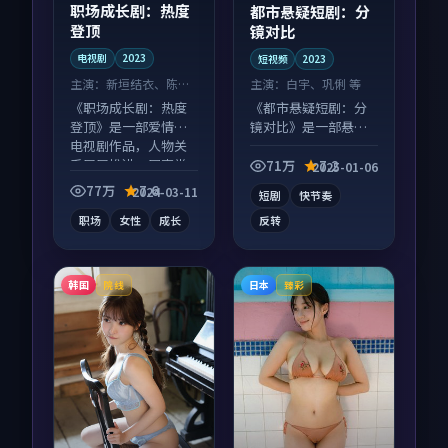
职场成长剧：热度
都市悬疑短剧：分
登顶
镜对比
电视剧
2023
短视频
2023
主演：
新垣结衣、陈坤
主演：
白宇、巩俐 等
等
《职场成长剧：热度
《都市悬疑短剧：分
登顶》是一部爱情向
镜对比》是一部悬疑
电视剧作品，人物关
向短视频作品，社区
系层层推进，尾声常
讨论度高，适合配弹
71万
7.2
2025-01-06
有情绪落点。
幕观看。
77万
7.6
2024-03-11
短剧
快节奏
职场
女性
成长
反转
韩国
日本
院线
臻彩