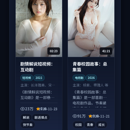
02:23
41:21
剧情解说短视频：
青春校园故事：总
互动剧
集篇
短视频
2021
电视剧
2026
主演：
长泽雅美、宋慧
主演：
杨紫、堺雅人 等
乔 等
《剧情解说短视频：
《青春校园故事：总
互动剧》是一部悬疑
集篇》是一部喜剧向
向短视频作品，人物
电视剧作品，节奏紧
关系层层推进，尾声
凑信息量大，适合沉
23万
7.6
2024-11-23
常有情绪落点。
浸式追看。
91万
9.6
2024-11-21
解说
剧透慎点
快节奏
校园
青春
成长