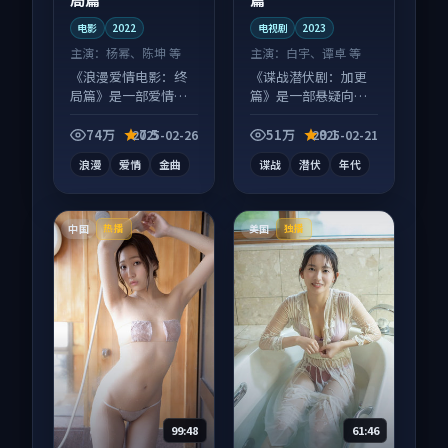
电影
2022
电视剧
2023
主演：
杨幂、陈坤 等
主演：
白宇、谭卓 等
《浪漫爱情电影：终
《谍战潜伏剧：加更
局篇》是一部爱情向
篇》是一部悬疑向电
电影作品，以人物成
视剧作品，口碑持续
长为内核，情感戏份
发酵，适合周末一口
74万
7.5
51万
9.1
2025-02-26
2025-02-21
扎实。
气刷完。
浪漫
爱情
金曲
谍战
潜伏
年代
中国
美国
热播
独播
99:48
61:46