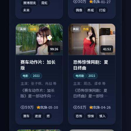
30万
9.9
2024-01-27
赛博朋克
霓虹
未来
偶像
养成
打投
英国
美国
独播
热播
99:26
41:52
赛车动作片：加长
恐怖惊悚网剧：夏
版
日终曲
电影
2021
电视剧
2021
主演：
张子枫、肖战 等
主演：
周迅、谭卓 等
《赛车动作片：加长
《恐怖惊悚网剧：夏
版》是一部动作向电
日终曲》是一部惊悚
影作品，节奏紧凑信
向电视剧作品，社区
息量大，适合沉浸式
讨论度高，适合配弹
59万
9.9
58万
9.9
2024-05-30
2024-04-26
追看。
幕观看。
赛车
速度
燃
恐怖
惊悚
慎入