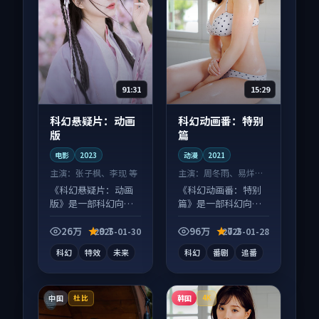
91:31
15:29
科幻悬疑片：动画
科幻动画番：特别
版
篇
电影
2023
动漫
2021
主演：
张子枫、李现 等
主演：
周冬雨、易烊千
玺 等
《科幻悬疑片：动画
《科幻动画番：特别
版》是一部科幻向电
篇》是一部科幻向动
影作品，社区讨论度
漫作品，社区讨论度
高，适合配弹幕观
高，适合配弹幕观
26万
9.7
96万
7.2
2025-01-30
2025-01-28
看。
看。
科幻
特效
未来
科幻
番剧
追番
中国
韩国
杜比
4K