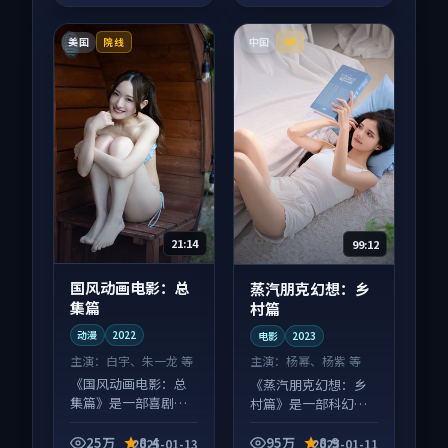
美国
中国
院线
4K
21:14
99:12
国风动画电影：总
蒸汽朋克幻想：乡
集篇
村篇
动漫
2022
电影
2023
主演：
白宇、朱一龙 等
主演：
杨幂、杨紫 等
《国风动画电影：总
《蒸汽朋克幻想：乡
集篇》是一部喜剧向
村篇》是一部科幻向
动漫作品，多线叙事
电影作品，类型元素
并行，细节值得二刷
齐全，观感爽快不拖
25万
8.4
95万
8.9
2025-01-13
2025-01-11