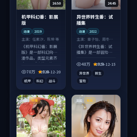
16:50
24:45
机甲科幻番：影展
异世界转生番：试
版
播集
动漫
2019
动漫
2022
主演：
任素汐、陈坤 等
主演：
章子怡、周冬雨
等
《机甲科幻番：影展
《异世界转生番：试
版》是一部科幻向动
播集》是一部冒险向
漫作品，类型元素齐
动漫作品，节奏紧凑
全，观感爽快不拖
信息量大，适合沉浸
48万
9.5
2024-12-15
沓。
式追看。
70万
8.6
2024-12-20
异世界
转生
机甲
科幻
战斗
冒险
中国
英国
热播
杜比