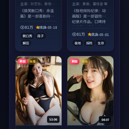
主演：
孙艺珍、新垣结
主演：
黄渤、雷佳音 等
衣 等
《搞笑脱口秀：余温
《极地探险纪录：动
篇》是一部喜剧向综
画版》是一部冒险向
艺作品，多线叙事并
纪录片作品，口碑持
行，细节值得二刷回
续发酵，适合周末一
81万
9.3
2024-05-18
味。
口气刷完。
81万
8.1
2024-05-01
脱口秀
段子
解压
极地
探险
生存
韩国
韩国
独播
院线
53:06
04:07