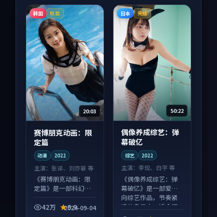
韩国
日本
杜比
完结
50:22
20:03
偶像养成综艺：弹
赛博朋克动画：限
幕破亿
定篇
综艺
2022
动漫
2022
主演：
李现、白宇 等
主演：
张译、刘亦菲 等
《偶像养成综艺：弹
《赛博朋克动画：限
幕破亿》是一部爱情
定篇》是一部科幻向
向综艺作品，节奏紧
动漫作品，口碑持续
凑信息量大，适合沉
发酵，适合周末一口
42万
9.9
2024-09-04
浸式追看。
气刷完。