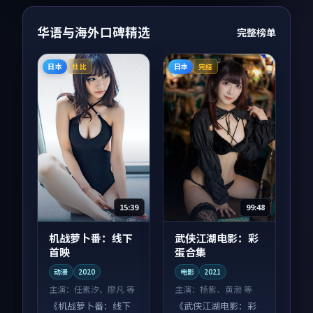
华语与海外口碑精选
完整榜单
日本
日本
杜比
完结
15:39
99:48
机战萝卜番：线下
武侠江湖电影：彩
首映
蛋合集
动漫
2020
电影
2021
主演：
任素汐、廖凡 等
主演：
杨紫、黄渤 等
《机战萝卜番：线下
《武侠江湖电影：彩