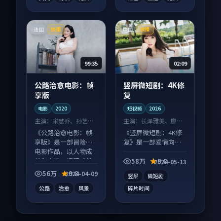
法国
中国
独播
独播
99:35
02:09
公路治愈电影：帧
竖屏微短剧：4K修
享版
复
电影
2020
短视频
2026
主演：
宋慧乔、孙艺珍
主演：
长泽雅美、廖凡
等
等
《公路治愈电影：帧
《竖屏微短剧：4K修
享版》是一部冒险向
复》是一部爱情向短
电影作品，以人物成
视频作品，以人物成
长为内核，情感戏份
长为内核，情感戏份
58万
9.8
2024-05-13
扎实。
扎实。
56万
9.8
2024-04-09
竖屏
微短剧
公路
治愈
风景
碎片时间