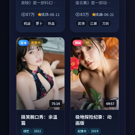
首映》是一部科幻向
蛋合集》是一部动作
动漫作品，社区讨论
向电影作品，节奏紧
度高，适合配弹幕观
凑信息量大，适合沉
87万
8.7
83万
8.0
2024-08-11
2024-06-21
看。
浸式追看。
机战
萝卜
热血
武侠
江湖
刀剑
日本
韩国
连载中
4K
75:14
69:57
搞笑脱口秀：余温
极地探险纪录：动
篇
画版
综艺
2022
纪录片
2019