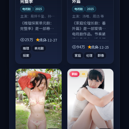
完整季
外篇
电视剧
2025
电视剧
2025
主演：
易烊千玺、孙艺
主演：
汤唯、周迅 等
珍 等
《推理探案单元剧：
《家庭伦理长剧：番
完整季》是一部悬疑
外篇》是一部爱情向
向电视剧作品，片尾
电视剧作品，节奏紧
彩蛋别错过，字幕区
凑信息量大，适合沉
25万
8.2
2024-12-27
常有惊喜。
浸式追看。
94万
8.8
2024-12-25
推理
单元剧
探案
家庭
伦理
群像
法国
韩国
杜比
4K