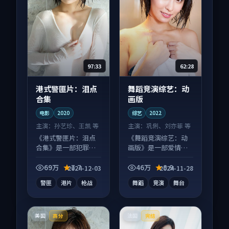
97:33
62:28
港式警匪片：泪点
舞蹈竞演综艺：动
合集
画版
电影
2020
综艺
2022
主演：
孙艺珍、王凯 等
主演：
巩俐、刘亦菲 等
《港式警匪片：泪点
《舞蹈竞演综艺：动
合集》是一部犯罪向
画版》是一部爱情向
电影作品，画面质感
综艺作品，片尾彩蛋
在线，配乐与镜头配
别错过，字幕区常有
69万
7.7
46万
8.9
2024-12-03
2024-11-28
合度高。
惊喜。
警匪
港片
枪战
舞蹈
竞演
舞台
美国
法国
高分
完结