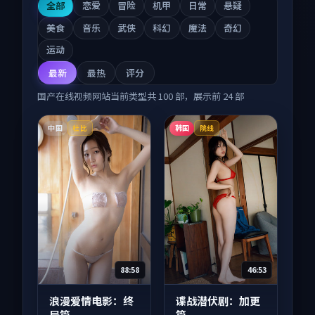
全部
恋爱
冒险
机甲
日常
悬疑
美食
音乐
武侠
科幻
魔法
奇幻
运动
最新
最热
评分
国产在线视频网站
当前类型共
100
部，展示前
24
部
中国
韩国
杜比
院线
88:58
46:53
浪漫爱情电影：终
谍战潜伏剧：加更
局篇
篇