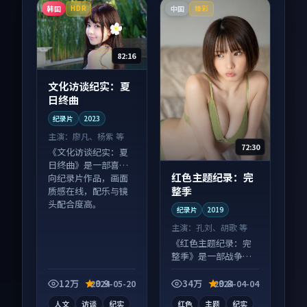
韩国
中国
HDR
臻彩
82:16
文化访谈纪实：夏
日终曲
纪录片
2023
主演：
廖凡、杨紫 等
72:30
《文化访谈纪实：夏
日终曲》是一部喜剧
红色主题纪录：完
向纪录片作品，画面
整季
质感在线，配乐与镜
头配合度高。
纪录片
2019
主演：
孔刘、胡歌 等
《红色主题纪录：完
整季》是一部战争向
纪录片作品，类型元
素齐全，观感爽快不
12万
9.9
34万
9.8
2024-05-20
2024-04-04
拖沓。
人文
访谈
纪实
红色
主题
纪实