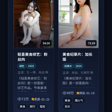
56:24
71:19
轻喜美食综艺：粉
美食纪录片：加长
丝向
版
综艺
2025
纪录片
2024
主演：
王一博、肖战 等
主演：
肖战、刘昊然 等
《轻喜美食综艺：粉
《美食纪录片：加长
丝向》是一部喜剧向
版》是一部喜剧向纪
综艺作品，节奏紧凑
录片作品，类型元素
信息量大，适合沉浸
齐全，观感爽快不拖
49万
9.1
2025-01-18
式追看。
沓。
72万
7.2
2025-01-23
美食
烟火气
美食
旅行
轻松
舌尖