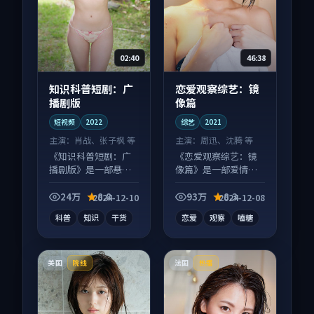
02:40
46:38
知识科普短剧：广
恋爱观察综艺：镜
播剧版
像篇
短视频
2022
综艺
2021
主演：
肖战、张子枫 等
主演：
周迅、沈腾 等
《知识科普短剧：广
《恋爱观察综艺：镜
播剧版》是一部悬疑
像篇》是一部爱情向
向短视频作品，以人
综艺作品，口碑持续
物成长为内核，情感
发酵，适合周末一口
24万
8.8
93万
8.3
2024-12-10
2024-12-08
戏份扎实。
气刷完。
科普
知识
干货
恋爱
观察
嗑糖
美国
法国
院线
热播