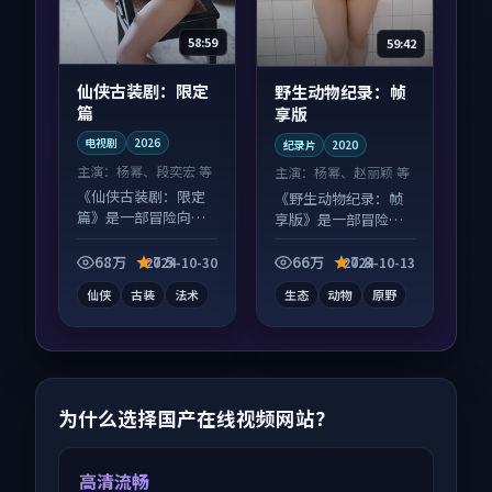
58:59
59:42
仙侠古装剧：限定
野生动物纪录：帧
篇
享版
电视剧
2026
纪录片
2020
主演：
杨幂、段奕宏 等
主演：
杨幂、赵丽颖 等
《仙侠古装剧：限定
《野生动物纪录：帧
篇》是一部冒险向电
享版》是一部冒险向
视剧作品，以人物成
纪录片作品，画面质
长为内核，情感戏份
感在线，配乐与镜头
68万
7.5
66万
7.8
2024-10-30
2024-10-13
扎实。
配合度高。
仙侠
古装
法术
生态
动物
原野
为什么选择国产在线视频网站？
高清流畅