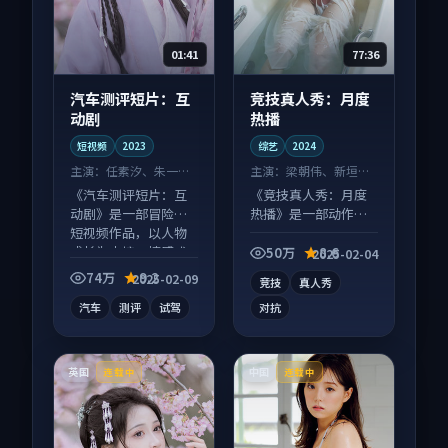
01:41
77:36
汽车测评短片：互
竞技真人秀：月度
动剧
热播
短视频
2023
综艺
2024
主演：
任素汐、朱一龙
主演：
梁朝伟、新垣结
等
衣 等
《汽车测评短片：互
《竞技真人秀：月度
动剧》是一部冒险向
热播》是一部动作向
短视频作品，以人物
综艺作品，适合大屏
成长为内核，情感戏
端观看，细节更丰
50万
8.6
2025-02-04
份扎实。
富。
74万
9.2
2025-02-09
竞技
真人秀
汽车
测评
试驾
对抗
英国
中国
连载中
连载中