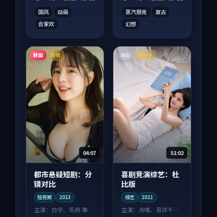
回味。
沓。
国风
动画
蒸汽朋克
复古
合家欢
幻想
韩国
美国
院线
连载中
04:07
51:02
都市悬疑短剧：分
喜剧竞演综艺：杜
镜对比
比版
短视频
2023
综艺
2021
主演：
白宇、巩俐 等
主演：
汤唯、易烊千玺