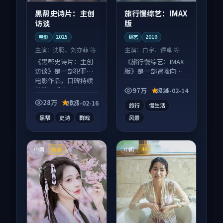
黑帮史诗片：主创
旅行慢综艺：IMAX
访谈
版
电影
2025
综艺
2019
主演：
沈腾、刘亦菲 等
主演：
白宇、谭卓 等
《黑帮史诗片：主创
《旅行慢综艺：IMAX
访谈》是一部犯罪向
版》是一部冒险向综
电影作品，口碑持续
艺作品，画面质感在
发酵，适合周末一口
线，配乐与镜头配合
97万
7.4
2025-02-14
气刷完。
度高。
28万
8.7
2025-02-16
旅行
慢生活
黑帮
史诗
群戏
风景
中国
中国
高分
4K