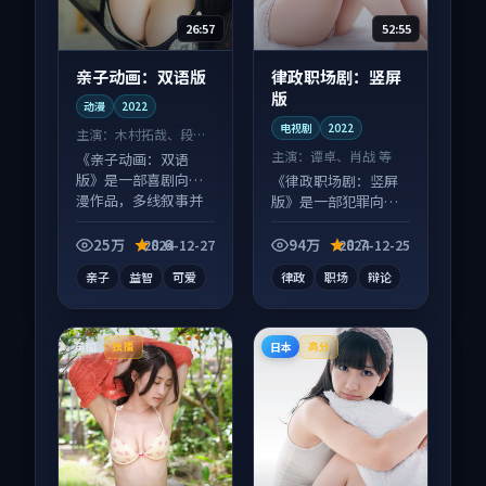
26:57
52:55
亲子动画：双语版
律政职场剧：竖屏
版
动漫
2022
电视剧
2022
主演：
木村拓哉、段奕
宏 等
主演：
谭卓、肖战 等
《亲子动画：双语
版》是一部喜剧向动
《律政职场剧：竖屏
漫作品，多线叙事并
版》是一部犯罪向电
行，细节值得二刷回
视剧作品，片尾彩蛋
味。
别错过，字幕区常有
25万
8.6
94万
8.7
2024-12-27
2024-12-25
惊喜。
亲子
益智
可爱
律政
职场
辩论
英国
日本
独播
高分