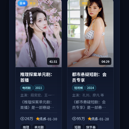
日本
美国
高分
完结
41:31
04:29
推理探案单元剧：
都市悬疑短剧：会
首播
员专享
电视剧
2021
短视频
2024
主演：
段奕宏、王一博
主演：
孔刘、廖凡 等
等
《推理探案单元剧：
《都市悬疑短剧：会
首播》是一部悬疑向
员专享》是一部悬疑
电视剧作品，节奏紧
向短视频作品，以人
凑信息量大，适合沉
物成长为内核，情感
26万
8.4
95万
9.8
2025-01-30
2025-01-28
浸式追看。
戏份扎实。
推理
单元剧
短剧
快节奏