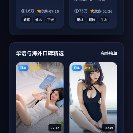
向纪录片作品，节奏
紧凑信息量大，适合
16万
9.8
75万
9.8
2024-07-10
2025-02-26
沉浸式追看。
轻喜
都市
下饭
雨林
探险
生态
华语与海外口碑精选
完整榜单
日本
日本
连载中
高分
72:12
06:39