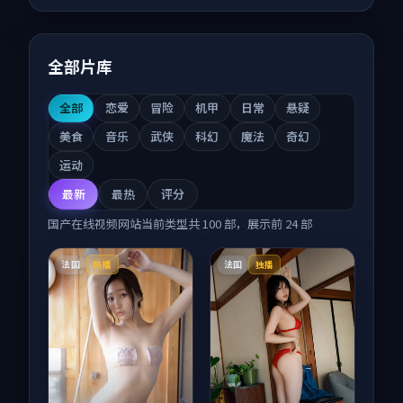
全部片库
全部
恋爱
冒险
机甲
日常
悬疑
美食
音乐
武侠
科幻
魔法
奇幻
运动
最新
最热
评分
国产在线视频网站
当前类型共
100
部，展示前
24
部
法国
法国
热播
独播