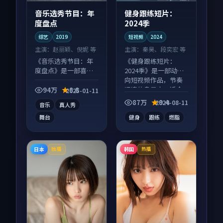
音乐选秀节目：年
健身跟练短片：
度盘点
2024季
综艺
2019
短视频
2024
主演：
赵丽颖、倪妮 等
主演：
秦昊、段奕宏 等
《音乐选秀节目：年
《健身跟练短片：
度盘点》是一部喜剧
2024季》是一部动作
向综艺作品，以人物
向短视频作品，节奏
成长为内核，情感戏
紧凑信息量大，适合
94万
8.8
2025-01-11
份扎实。
沉浸式追看。
87万
9.4
2024-08-11
音乐
真人秀
舞台
健身
跟练
燃脂
日本
韩国
独播
热播