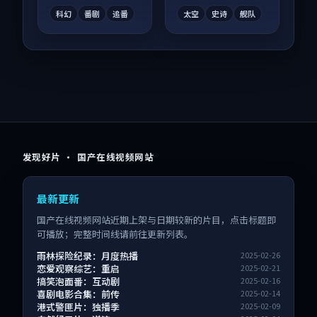
惊喜。
度高。
科幻
番剧
追番
太空
史诗
舰队
发现好片 · 国产在线视频网站
最新更新
国产在线视频网站近期上架与日期较新的片目，点击标题即
可播放；完整时间线请前往更新列表。
雨林探险纪录：月度热播
2025-02-26
恋爱观察综艺：重启
2025-02-21
搞笑泡面番：互动剧
2025-02-16
喜剧电影合集：前传
2025-02-14
港式警匪片：独播季
2025-02-09