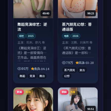
49:40
99:23
舞蹈竞演综艺：逆
蒸汽朋克幻想：普
流
通话版
综艺
2025
电影
2026
主演：
巩俐、廖凡 等
主演：
沈腾、刘昊然 等
《舞蹈竞演综艺：逆
《蒸汽朋克幻想：普
流》是一部爱情向综
通话版》是一部科幻
艺作品，画面质感在
向电影作品，多线叙
线，配乐与镜头配合
事并行，细节值得二
79万
7.2
2024-03-28
度高。
刷回味。
80万
9.7
2024-04-14
蒸汽朋克
复古
舞蹈
竞演
舞台
幻想
韩国
韩国
院线
热播
93:51