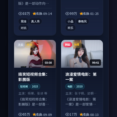
版》是一部动作向综
艺作品，人物关系层
层推进，尾声常有情
88万
9.9
99万
9.9
2024-09-14
2024-01-25
绪落点。
竞技
真人秀
小品
春晚风
对抗
欢乐
法国
韩国
杜比
独播
03:08
99:41
搞笑短视频合集：
浪漫爱情电影：第
影展版
一案
短视频
2025
电影
2020
主演：
杨幂、张译 等
主演：
张子枫、梁朝伟
等
《搞笑短视频合集：
《浪漫爱情电影：第
影展版》是一部喜剧
一案》是一部爱情向
向短视频作品，类型
电影作品，人物关系
元素齐全，观感爽快
层层推进，尾声常有
65万
9.8
17万
9.8
2024-09-09
2024-08-13