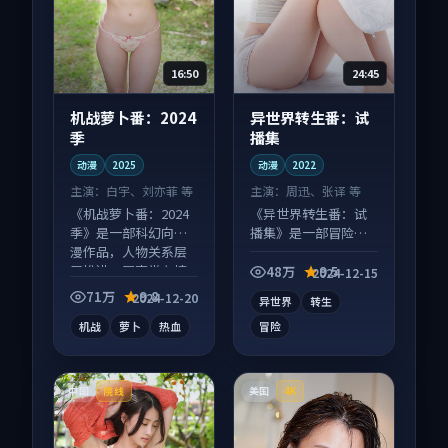
16:50
24:45
机战萝卜番：2024
异世界转生番：试
季
播集
动漫
2025
动漫
2022
主演：
白宇、刘亦菲 等
主演：
周迅、张译 等
《机战萝卜番：2024
《异世界转生番：试
季》是一部科幻向动
播集》是一部冒险向
漫作品，人物关系层
动漫作品，以人物成
层推进，尾声常有情
长为内核，情感戏份
48万
9.5
2024-12-15
绪落点。
扎实。
71万
9.8
2024-12-20
异世界
转生
机战
萝卜
热血
冒险
中国
美国
院线
4K