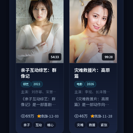
54:33
99:28
亲子互动综艺：群
灾难救援片：高原
像记
篇
综艺
2021
电影
2026
主演：
刘亦菲、宋慧乔
主演：
李现、长泽雅美
等
等
《亲子互动综艺：群
《灾难救援片：高原
像记》是一部喜剧向
篇》是一部动作向电
综艺作品，适合大屏
影作品，以人物成长
端观看，细节更丰
为内核，情感戏份扎
69万
9.1
46万
9.1
2024-12-03
2024-11-28
富。
实。
亲子
互动
暖心
灾难
救援
紧张