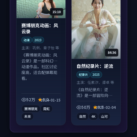
15:10
赛博朋克动画：风
云录
动漫
2023
主演：
巩俐、章子怡 等
84:36
《赛博朋克动画：风
云录》是一部科幻向
自然纪录片：逆流
动漫作品，社区讨论
度高，适合配弹幕观
纪录片
2025
看。
主演：
任素汐、谭卓 等
《自然纪录片：逆
流》是一部冒险向纪
52万
8.2
2024-01-15
录片作品，类型元素
齐全，观感爽快不拖
50万
9.7
2025-02-04
赛博朋克
霓虹
沓。
未来
自然
4K
山河