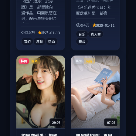
主演：
赵丽颖、倪妮 等
《国产动漫：沉浸
版》是一部冒险向动
《音乐选秀节目：年
漫作品，画面质感在
度盘点》是一部喜剧
线，配乐与镜头配合
向综艺作品，以人物
度高。
成长为内核，情感戏
94万
8.8
2025-01-11
份扎实。
25万
9.7
2025-01-13
音乐
真人秀
玄幻
连载
热血
舞台
韩国
美国
院线
完结
29:07
07:02
校园恋爱番：摄影
竖屏微短剧：夏日