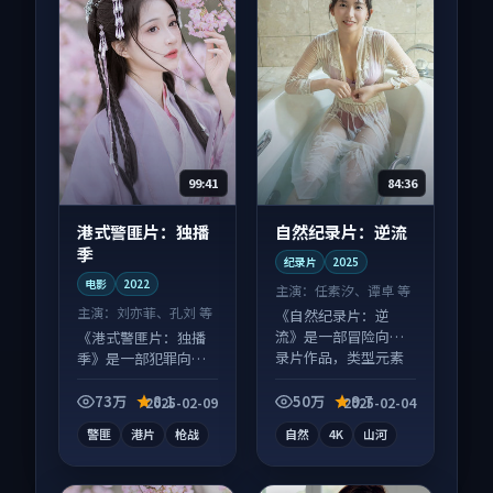
99:41
84:36
港式警匪片：独播
自然纪录片：逆流
季
纪录片
2025
电影
2022
主演：
任素汐、谭卓 等
主演：
刘亦菲、孔刘 等
《自然纪录片：逆
流》是一部冒险向纪
《港式警匪片：独播
录片作品，类型元素
季》是一部犯罪向电
齐全，观感爽快不拖
影作品，类型元素齐
沓。
全，观感爽快不拖
73万
8.1
50万
9.7
2025-02-09
2025-02-04
沓。
警匪
港片
枪战
自然
4K
山河