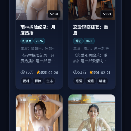
52:58
53:53
雨林探险纪录：月
恋爱观察综艺：重
度热播
启
纪录片
2026
综艺
2023
主演：
梁朝伟、宋慧乔
主演：
周迅、朱一龙 等
等
《雨林探险纪录：月
《恋爱观察综艺：重
度热播》是一部冒险
启》是一部爱情向综
向纪录片作品，节奏
艺作品，类型元素齐
紧凑信息量大，适合
全，观感爽快不拖
75万
9.8
51万
9.4
2025-02-26
2025-02-21
沉浸式追看。
沓。
雨林
探险
生态
恋爱
观察
嗑糖
美国
美国
杜比
高分