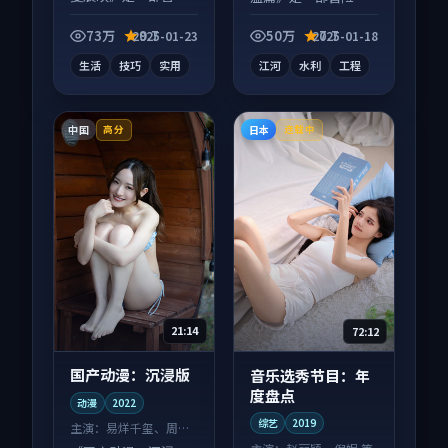
向短视频作品，以人
纪录片作品，多线叙
物成长为内核，情感
事并行，细节值得二
73万
9.7
50万
7.7
2025-01-23
2025-01-18
戏份扎实。
刷回味。
生活
技巧
实用
江河
水利
工程
中国
日本
高分
连载中
21:14
72:12
国产动漫：沉浸版
音乐选秀节目：年
度盘点
动漫
2022
综艺
2019
主演：
易烊千玺、周迅
等