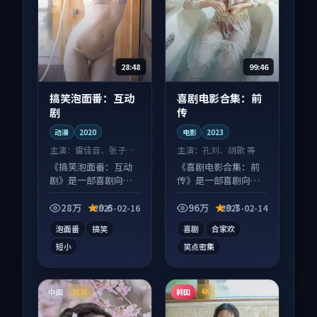
28:48
99:46
搞笑泡面番：互动
喜剧电影合集：前
剧
传
动漫
2020
电影
2023
主演：
雷佳音、张子枫
主演：
孔刘、胡歌 等
等
《搞笑泡面番：互动
《喜剧电影合集：前
剧》是一部喜剧向动
传》是一部喜剧向电
漫作品，社区讨论度
影作品，片尾彩蛋别
高，适合配弹幕观
错过，字幕区常有惊
28万
9.6
96万
9.7
2025-02-16
2025-02-14
看。
喜。
泡面番
搞笑
喜剧
合家欢
短小
笑点密集
中国
韩国
杜比
4K