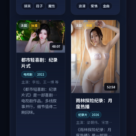
不拖沓。
情绪落点。
搞笑
段子
魔性
浪漫
爱情
金曲
法国
法国
独播
热播
48:07
都市轻喜剧：纪录
片式
电视剧
2021
主演：
李现、王一博 等
52:58
《都市轻喜剧：纪录
片式》是一部喜剧向
雨林探险纪录：月
电视剧作品，多线叙
度热播
事并行，细节值得二
刷回味。
纪录片
2026
主演：
梁朝伟、宋慧乔
等
《雨林探险纪录：月
度热播》是一部冒险