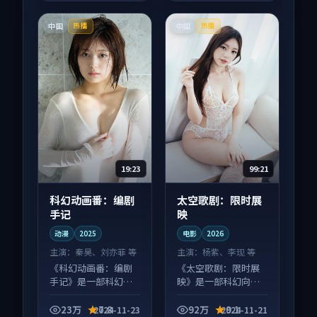
中国
中国
热播
热播
19:23
99:21
科幻动画番：编剧
太空歌剧：限时展
手记
映
动漫
2025
电影
2026
主演：
秦昊、刘亦菲 等
主演：
杨紫、李现 等
《科幻动画番：编剧
《太空歌剧：限时展
手记》是一部科幻向
映》是一部科幻向电
动漫作品，片尾彩蛋
影作品，画面质感在
别错过，字幕区常有
线，配乐与镜头配合
23万
7.8
92万
9.1
2024-11-23
2024-11-21