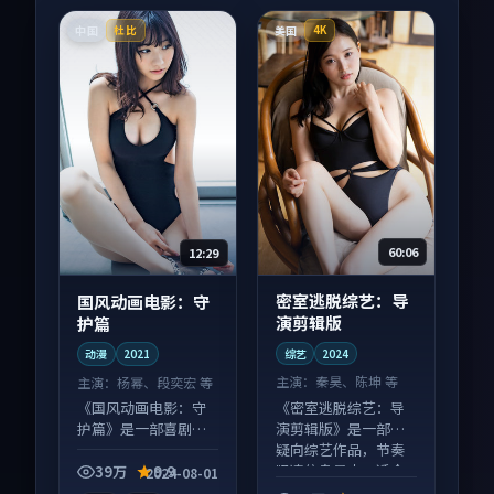
中国
美国
杜比
4K
60:06
12:29
密室逃脱综艺：导
国风动画电影：守
演剪辑版
护篇
综艺
2024
动漫
2021
主演：
秦昊、陈坤 等
主演：
杨幂、段奕宏 等
《密室逃脱综艺：导
《国风动画电影：守
演剪辑版》是一部悬
护篇》是一部喜剧向
疑向综艺作品，节奏
动漫作品，画面质感
紧凑信息量大，适合
在线，配乐与镜头配
39万
9.9
2024-08-01
沉浸式追看。
合度高。