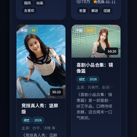
78万
9.9
2024-03-11
国风
动画
合家欢
密室
解谜
团建
美国
中国
4K
院线
50:20
喜剧小品合集：镜
像篇
综艺
2026
主演：
刘昊然、赵丽颖
55:13
等
《喜剧小品合集：镜
像篇》是一部喜剧向
竞技真人秀：竖屏
综艺作品，口碑持续
版
发酵，适合周末一口
气刷完。
综艺
2026
主演：
白宇、汤唯 等
《竞技真人秀：竖屏