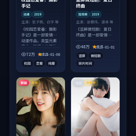
手记
终曲
动漫
2019
短视频
2019
主演：
张子枫、白宇 等
主演：
梁朝伟、谭卓 等
《校园恋爱番：摄影
《竖屏微短剧：夏日
手记》是一部爱情向
终曲》是一部爱情向
动漫作品，类型元素
短视频作品，片尾彩
齐全，观感爽快不拖
蛋别错过，字幕区常
48万
8.7
2025-01-01
沓。
有惊喜。
72万
8.1
2025-01-06
竖屏
微短剧
校园
恋爱
纯爱
碎片时间
韩国
美国
高分
连载中