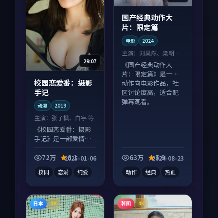
国产经典动作大
片：限定篇
电影
2024
主演：
刘昊然、梁朝伟
29:07
等
《国产经典动作大
片：限定篇》是一部
校园恋爱番：摄影
动作向电影作品，社
手记
区讨论度高，适合配
弹幕观看。
动漫
2019
主演：
张子枫、白宇 等
《校园恋爱番：摄影
手记》是一部爱情向
动漫作品，类型元素
齐全，观感爽快不拖
72万
8.1
63万
7.9
2025-01-06
2024-08-23
沓。
校园
恋爱
纯爱
动作
经典
热血
日本
韩国
4K
4K