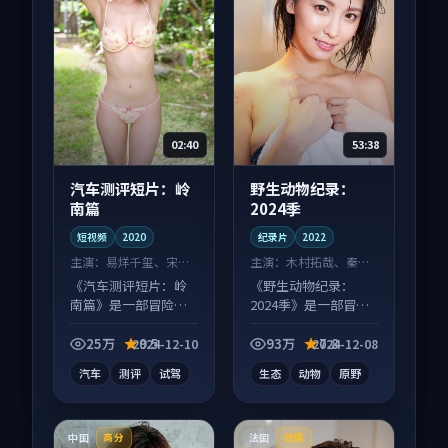
02:40
53:38
汽车测评短片：岭
野生动物纪录：
南篇
2024季
短视频
2020
纪录片
2022
主演：
易烊千玺、宋慧
主演：
木村拓哉、秦昊
乔 等
等
《汽车测评短片：岭
《野生动物纪录：
南篇》是一部冒险向
2024季》是一部冒险
短视频作品，类型元
向纪录片作品，多线
素齐全，观感爽快不
叙事并行，细节值得
25万
9.5
93万
7.8
2024-12-10
2024-12-08
拖沓。
二刷回味。
汽车
测评
试驾
生态
动物
原野
中国
法国
高分
独播