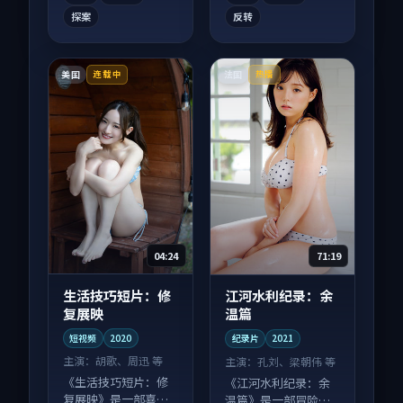
探案
反转
美国
法国
连载中
热播
04:24
71:19
生活技巧短片：修
江河水利纪录：余
复展映
温篇
短视频
2020
纪录片
2021
主演：
胡歌、周迅 等
主演：
孔刘、梁朝伟 等
《生活技巧短片：修
《江河水利纪录：余
复展映》是一部喜剧
温篇》是一部冒险向