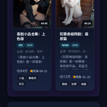
49:24
64:48
犯罪悬疑网剧：高
喜剧小品合集：上
原篇
色版
电视剧
2026
综艺
2020
主演：
新垣结衣、白宇
主演：
赵丽颖、易烊千
等
玺 等
《犯罪悬疑网剧：高
《喜剧小品合集：上
原篇》是一部悬疑向
色版》是一部喜剧向
电视剧作品，类型元
综艺作品，片尾彩蛋
素齐全，观感爽快不
别错过，字幕区常有
84万
8.3
2024-06-21
拖沓。
惊喜。
72万
9.5
2025-01-23
小品
春晚风
欢乐
悬疑
犯罪
烧脑