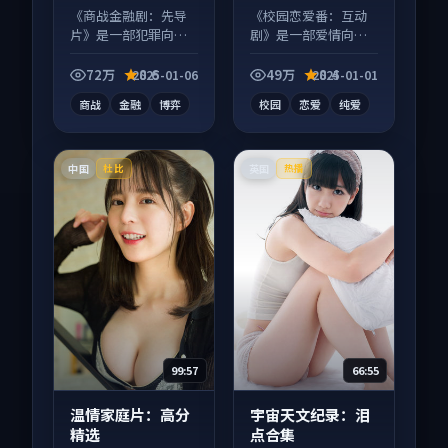
《商战金融剧：先导
《校园恋爱番：互动
片》是一部犯罪向电
剧》是一部爱情向动
视剧作品，多线叙事
漫作品，口碑持续发
并行，细节值得二刷
酵，适合周末一口气
72万
8.6
49万
8.4
2025-01-06
2025-01-01
回味。
刷完。
商战
金融
博弈
校园
恋爱
纯爱
中国
英国
杜比
热播
99:57
66:55
温情家庭片：高分
宇宙天文纪录：泪
精选
点合集