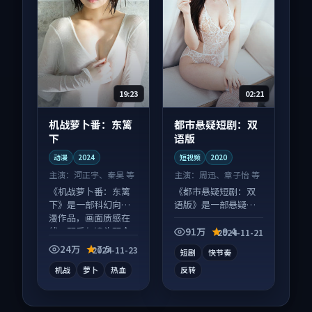
19:23
02:21
机战萝卜番：东篱
都市悬疑短剧：双
下
语版
动漫
2024
短视频
2020
主演：
河正宇、秦昊 等
主演：
周迅、章子怡 等
《机战萝卜番：东篱
《都市悬疑短剧：双
下》是一部科幻向动
语版》是一部悬疑向
漫作品，画面质感在
短视频作品，口碑持
线，配乐与镜头配合
续发酵，适合周末一
91万
9.4
2024-11-21
度高。
口气刷完。
24万
7.5
2024-11-23
短剧
快节奏
机战
萝卜
热血
反转