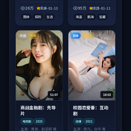
向纪录片作品，适合
电影作品，适合大屏
大屏端观看，细节更
端观看，细节更丰
26万
7.4
95万
8.2
2025-01-13
2025-01-11
丰富。
富。
雨林
探险
生态
海盗
航海
宝藏
中国
日本
完结
连载中
51:07
18:02
商战金融剧：先导
校园恋爱番：互动
片
剧
电视剧
2025
动漫
2022
主演：
黄渤、赵丽颖 等
主演：
廖凡、白宇 等