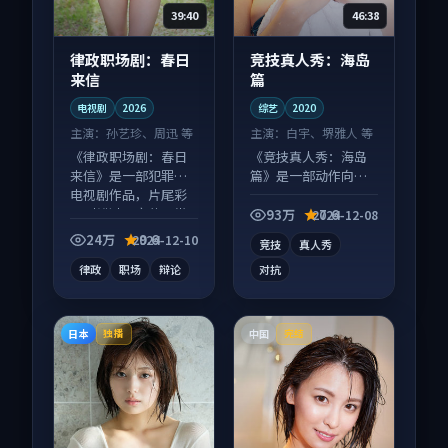
39:40
46:38
律政职场剧：春日
竞技真人秀：海岛
来信
篇
电视剧
2026
综艺
2020
主演：
孙艺珍、周迅 等
主演：
白宇、堺雅人 等
《律政职场剧：春日
《竞技真人秀：海岛
来信》是一部犯罪向
篇》是一部动作向综
电视剧作品，片尾彩
艺作品，节奏紧凑信
蛋别错过，字幕区常
息量大，适合沉浸式
93万
7.6
2024-12-08
有惊喜。
追看。
24万
9.6
2024-12-10
竞技
真人秀
律政
职场
辩论
对抗
日本
中国
独播
完结