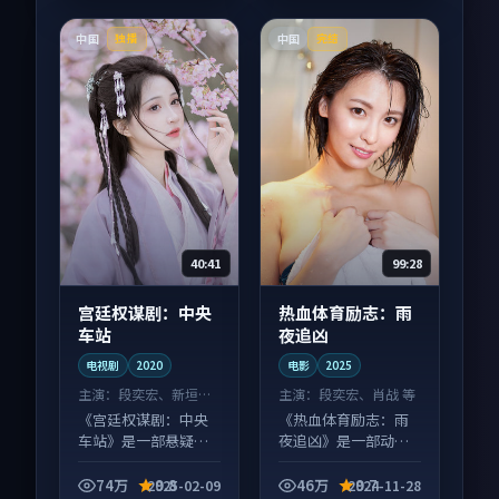
中国
中国
独播
完结
40:41
99:28
宫廷权谋剧：中央
热血体育励志：雨
车站
夜追凶
电视剧
2020
电影
2025
主演：
段奕宏、新垣结
主演：
段奕宏、肖战 等
衣 等
《宫廷权谋剧：中央
《热血体育励志：雨
车站》是一部悬疑向
夜追凶》是一部动作
电视剧作品，片尾彩
向电影作品，画面质
蛋别错过，字幕区常
感在线，配乐与镜头
74万
9.8
46万
9.7
2025-02-09
2024-11-28