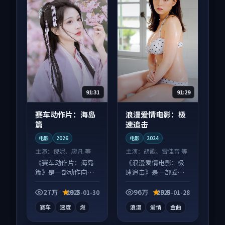
91:31
91:29
赛车动作片：海岛
浪漫爱情电影：极
篇
速追击
电影
2026
电影
2024
主演：
倪妮、廖凡 等
主演：
胡歌、雷佳音 等
《赛车动作片：海岛
《浪漫爱情电影：极
篇》是一部动作向电
速追击》是一部爱情
影作品，以人物成长
向电影作品，以人物
为内核，情感戏份扎
成长为内核，情感戏
27万
9.2
96万
9.8
2025-01-30
2025-01-28
实。
份扎实。
赛车
速度
燃
浪漫
爱情
金曲