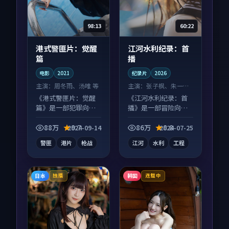
98:13
60:22
港式警匪片：觉醒
江河水利纪录：首
篇
播
电影
2021
纪录片
2026
主演：
周冬雨、汤唯 等
主演：
张子枫、朱一龙
等
《港式警匪片：觉醒
《江河水利纪录：首
篇》是一部犯罪向电
播》是一部冒险向纪
影作品，片尾彩蛋别
录片作品，以人物成
错过，字幕区常有惊
长为内核，情感戏份
88万
9.7
86万
8.8
2024-09-14
2024-07-25
喜。
扎实。
警匪
港片
枪战
江河
水利
工程
日本
韩国
独播
连载中