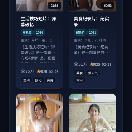
01:58
60:53
生活技巧短片：弹
美食纪录片：纪实
幕破亿
录
短视频
2026
纪录片
2021
主演：
易烊千玺、长泽
主演：
李现、孔刘 等
雅美 等
《生活技巧短片：弹
《美食纪录片：纪实
幕破亿》是一部喜剧
录》是一部喜剧向纪
向短视频作品，画面
录片作品，适合大屏
质感在线，配乐与镜
端观看，细节更丰
51万
9.3
2025-02-21
头配合度高。
富。
75万
9.9
2025-02-26
美食
烟火气
生活
技巧
实用
舌尖
中国
美国
连载中
院线