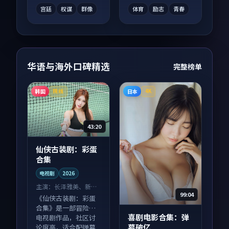
有惊喜。
配合度高。
宫廷
权谋
群像
体育
励志
青春
华语与海外口碑精选
完整榜单
韩国
日本
院线
4K
43:20
仙侠古装剧：彩蛋
合集
电视剧
2026
主演：
长泽雅美、新垣
99:04
结衣 等
《仙侠古装剧：彩蛋
合集》是一部冒险向
喜剧电影合集：弹
电视剧作品，社区讨
幕破亿
论度高，适合配弹幕