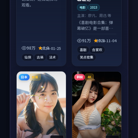
观看。
电影
2023
主演：
廖凡、周迅 等
《喜剧电影合集：弹
幕破亿》是一部喜剧
向电影作品，多线叙
事并行，细节值得二
91万
9.1
2024-11-04
刷回味。
98万
8.0
2024-01-25
喜剧
合家欢
仙侠
古装
法术
笑点密集
日本
韩国
独播
4K