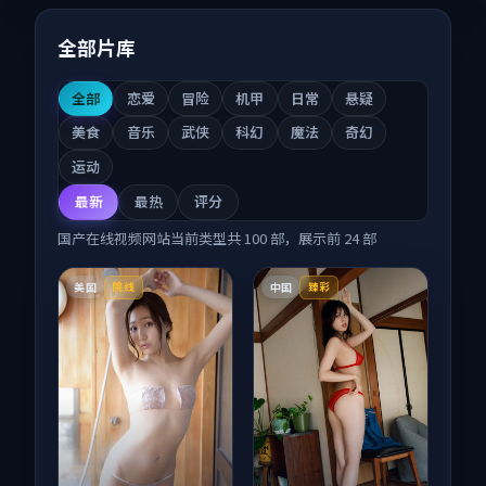
全部片库
全部
恋爱
冒险
机甲
日常
悬疑
美食
音乐
武侠
科幻
魔法
奇幻
运动
最新
最热
评分
国产在线视频网站
当前类型共
100
部，展示前
24
部
美国
中国
院线
臻彩