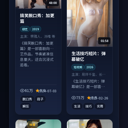
48:00
搞笑脱口秀：加更
篇
综艺
2019
主演：
堺雅人、汤唯 等
01:58
《搞笑脱口秀：加更
篇》是一部喜剧向综
生活技巧短片：弹
艺作品，节奏紧凑信
幕破亿
息量大，适合沉浸式
追看。
短视频
2026
主演：
易烊千玺、长泽
雅美 等
《生活技巧短片：弹
幕破亿》是一部喜剧
61万
9.9
2024-07-03
向短视频作品，画面
质感在线，配乐与镜
75万
9.9
2025-02-26
脱口秀
段子
头配合度高。
解压
生活
技巧
实用
美国
美国
独播
4K