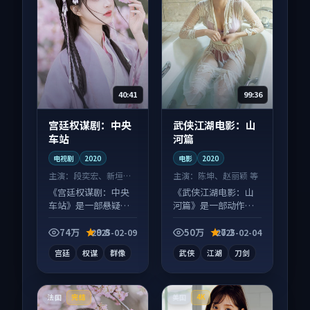
40:41
99:36
宫廷权谋剧：中央
武侠江湖电影：山
车站
河篇
电视剧
2020
电影
2020
主演：
段奕宏、新垣结
主演：
陈坤、赵丽颖 等
衣 等
《宫廷权谋剧：中央
《武侠江湖电影：山
车站》是一部悬疑向
河篇》是一部动作向
电视剧作品，片尾彩
电影作品，以人物成
蛋别错过，字幕区常
长为内核，情感戏份
74万
9.8
50万
7.2
2025-02-09
2025-02-04
有惊喜。
扎实。
宫廷
权谋
群像
武侠
江湖
刀剑
法国
美国
完结
4K