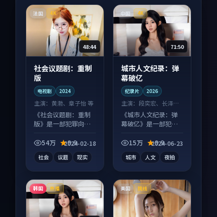
法国
中国
4K
4K
48:44
71:50
社会议题剧：重制
城市人文纪录：弹
版
幕破亿
电视剧
2024
纪录片
2026
主演：
黄渤、章子怡 等
主演：
段奕宏、长泽雅
美 等
《社会议题剧：重制
《城市人文纪录：弹
版》是一部犯罪向电
幕破亿》是一部犯罪
视剧作品，节奏紧凑
向纪录片作品，画面
信息量大，适合沉浸
质感在线，配乐与镜
54万
9.9
15万
9.9
2024-02-18
2024-06-23
式追看。
头配合度高。
社会
议题
现实
城市
人文
夜拍
韩国
美国
热播
院线