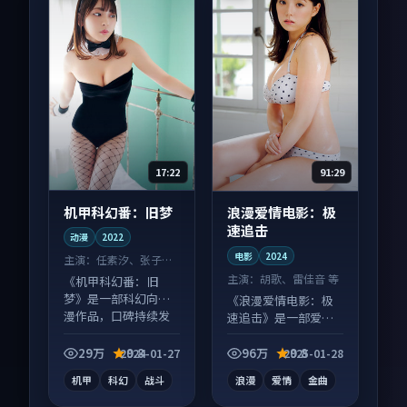
17:22
91:29
机甲科幻番：旧梦
浪漫爱情电影：极
速追击
动漫
2022
电影
2024
主演：
任素汐、张子枫
等
主演：
胡歌、雷佳音 等
《机甲科幻番：旧
梦》是一部科幻向动
《浪漫爱情电影：极
漫作品，口碑持续发
速追击》是一部爱情
酵，适合周末一口气
向电影作品，以人物
刷完。
成长为内核，情感戏
29万
9.8
96万
9.8
2024-01-27
2025-01-28
份扎实。
机甲
科幻
战斗
浪漫
爱情
金曲