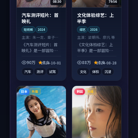
08:30
79:56
汽车测评短片：首
文化体验综艺：上
映礼
半季
短视频
2024
综艺
2026
主演：
朱一龙、章子怡
主演：
梁朝伟、廖凡 等
等
《汽车测评短片：首
《文化体验综艺：上
映礼》是一部冒险向
半季》是一部冒险向
短视频作品，类型元
综艺作品，节奏紧凑
素齐全，观感爽快不
信息量大，适合沉浸
90万
8.1
88万
8.9
2024-10-01
2024-08-28
拖沓。
式追看。
汽车
测评
试驾
文化
体验
沉浸
日本
韩国
热播
热播