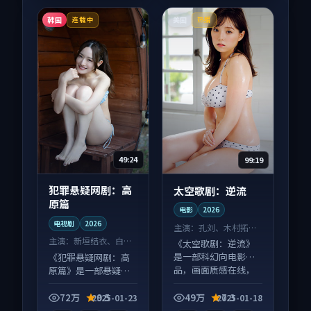
韩国
美国
连载中
热播
49:24
99:19
犯罪悬疑网剧：高
太空歌剧：逆流
原篇
电影
2026
电视剧
2026
主演：
孔刘、木村拓哉
等
主演：
新垣结衣、白宇
《太空歌剧：逆流》
等
是一部科幻向电影作
《犯罪悬疑网剧：高
品，画面质感在线，
原篇》是一部悬疑向
配乐与镜头配合度
电视剧作品，类型元
高。
素齐全，观感爽快不
72万
9.5
49万
7.3
2025-01-23
2025-01-18
拖沓。