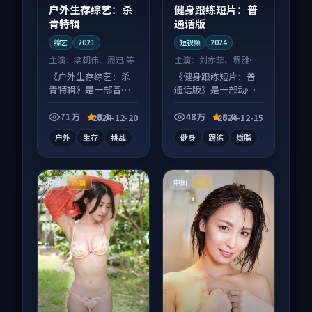
户外生存综艺：杀
健身跟练短片：普
青特辑
通话版
综艺
2021
短视频
2024
主演：
梁朝伟、周迅 等
主演：
刘亦菲、堺雅人
等
《户外生存综艺：杀
《健身跟练短片：普
青特辑》是一部冒险
通话版》是一部动作
向综艺作品，人物关
向短视频作品，类型
系层层推进，尾声常
元素齐全，观感爽快
71万
8.1
48万
8.0
2024-12-20
2024-12-15
有情绪落点。
不拖沓。
户外
生存
挑战
健身
跟练
燃脂
中国
中国
热播
4K