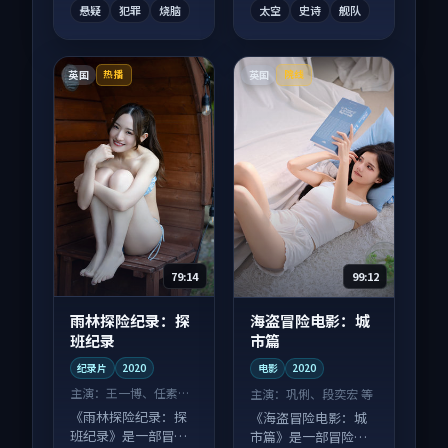
悬疑
犯罪
烧脑
太空
史诗
舰队
英国
英国
热播
院线
79:14
99:12
雨林探险纪录：探
海盗冒险电影：城
班纪录
市篇
纪录片
2020
电影
2020
主演：
王一博、任素汐
主演：
巩俐、段奕宏 等
等
《雨林探险纪录：探
《海盗冒险电影：城
班纪录》是一部冒险
市篇》是一部冒险向