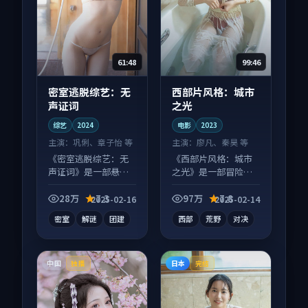
61:48
99:46
密室逃脱综艺：无
西部片风格：城市
声证词
之光
综艺
2024
电影
2023
主演：
巩俐、章子怡 等
主演：
廖凡、秦昊 等
《密室逃脱综艺：无
《西部片风格：城市
声证词》是一部悬疑
之光》是一部冒险向
向综艺作品，类型元
电影作品，以人物成
素齐全，观感爽快不
长为内核，情感戏份
28万
7.3
97万
7.8
2025-02-16
2025-02-14
拖沓。
扎实。
密室
解谜
团建
西部
荒野
对决
中国
日本
独播
完结