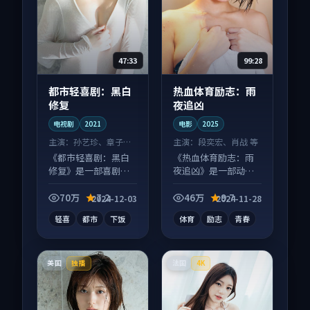
47:33
99:28
都市轻喜剧：黑白
热血体育励志：雨
修复
夜追凶
电视剧
2021
电影
2025
主演：
孙艺珍、章子怡
主演：
段奕宏、肖战 等
等
《都市轻喜剧：黑白
《热血体育励志：雨
修复》是一部喜剧向
夜追凶》是一部动作
电视剧作品，以人物
向电影作品，画面质
成长为内核，情感戏
感在线，配乐与镜头
70万
7.2
46万
9.7
2024-12-03
2024-11-28
份扎实。
配合度高。
轻喜
都市
下饭
体育
励志
青春
美国
法国
独播
4K