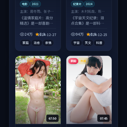
电影
2021
纪录片
2024
主演：
周冬雨、张子枫
主演：
木村拓哉、陈坤
等
等
《温情家庭片：高分
《宇宙天文纪录：泪
精选》是一部喜剧向
点合集》是一部科幻
电影作品，片尾彩蛋
向纪录片作品，多线
别错过，字幕区常有
叙事并行，细节值得
24万
7.3
94万
8.9
2024-12-27
2024-12-25
惊喜。
二刷回味。
家庭
治愈
亲情
宇宙
天文
科普
英国
韩国
4K
热播
67:50
07:45