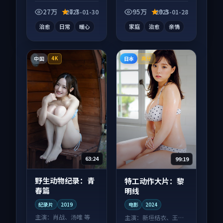
观看，细节更丰富。
漫作品，类型元素齐
全，观感爽快不拖
27万
7.7
95万
9.3
2025-01-30
2025-01-28
沓。
治愈
日常
暖心
家庭
治愈
亲情
中国
日本
4K
高分
63:24
99:19
野生动物纪录：青
特工动作大片：黎
春篇
明线
纪录片
2019
电影
2024
主演：
肖战、汤唯 等
主演：
新垣结衣、王凯