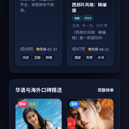
西部片风格：精编
齐全，观感爽快不拖
版
沓。
电影
2019
主演：
朱一龙、白宇 等
《西部片风格：精编
版》是一部冒险向电
影作品，以人物成长
为内核，情感戏份扎
16万
9.8
37万
9.8
2024-07-27
2024-06-11
实。
历史
正剧
群像
西部
荒野
对决
华语与海外口碑精选
完整榜单
韩国
日本
独播
杜比