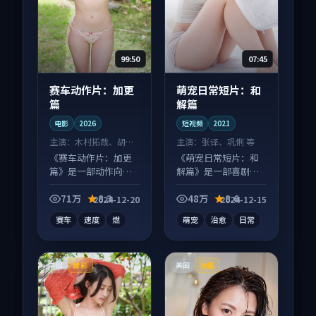
99:50
07:45
赛车动作片：加更
萌宠日常短片：和
篇
解篇
电影
2026
短视频
2021
主演：
木村拓哉、胡歌
主演：
张译、巩俐 等
等
《赛车动作片：加更
《萌宠日常短片：和
篇》是一部动作向电
解篇》是一部喜剧向
影作品，多线叙事并
短视频作品，人物关
行，细节值得二刷回
系层层推进，尾声常
71万
8.3
48万
8.6
2024-12-20
2024-12-15
味。
有情绪落点。
赛车
速度
燃
萌宠
治愈
日常
中国
美国
臻彩
独播