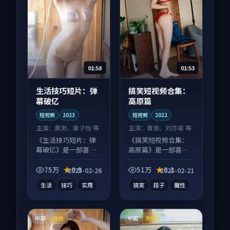
01:58
01:53
生活技巧短片：弹
搞笑短视频合集：
幕破亿
高原篇
短视频
2023
短视频
2022
主演：
黄渤、章子怡 等
主演：
黄渤、刘亦菲 等
《生活技巧短片：弹
《搞笑短视频合集：
幕破亿》是一部喜剧
高原篇》是一部喜剧
向短视频作品，适合
向短视频作品，类型
大屏端观看，细节更
元素齐全，观感爽快
75万
9.9
51万
8.3
2025-02-26
2025-02-21
丰富。
不拖沓。
生活
技巧
实用
搞笑
段子
魔性
中国
中国
完结
热播