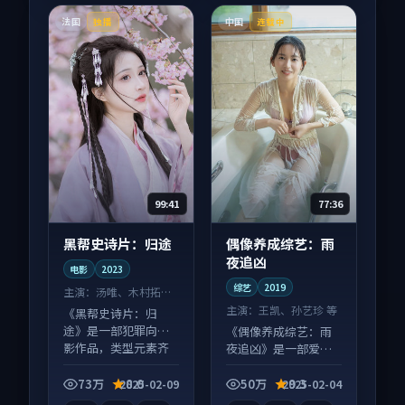
法国
中国
独播
连载中
99:41
77:36
黑帮史诗片：归途
偶像养成综艺：雨
夜追凶
电影
2023
综艺
2019
主演：
汤唯、木村拓哉
等
主演：
王凯、孙艺珍 等
《黑帮史诗片：归
途》是一部犯罪向电
《偶像养成综艺：雨
影作品，类型元素齐
夜追凶》是一部爱情
全，观感爽快不拖
向综艺作品，片尾彩
沓。
蛋别错过，字幕区常
73万
8.0
50万
9.3
2025-02-09
2025-02-04
有惊喜。