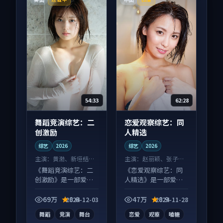
54:33
62:28
舞蹈竞演综艺：二
恋爱观察综艺：同
创激励
人精选
综艺
2026
综艺
2026
主演：
黄渤、新垣结衣
主演：
赵丽颖、张子枫
等
等
《舞蹈竞演综艺：二
《恋爱观察综艺：同
创激励》是一部爱情
人精选》是一部爱情
向综艺作品，片尾彩
向综艺作品，节奏紧
蛋别错过，字幕区常
凑信息量大，适合沉
69万
8.6
47万
8.9
2024-12-03
2024-11-28
有惊喜。
浸式追看。
舞蹈
竞演
舞台
恋爱
观察
嗑糖