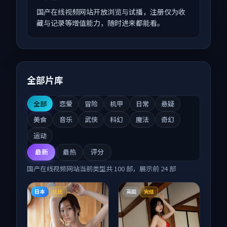
国产在线视频网站开放浏览与试播，注册仅为收
藏与记录等增值能力，随时进来都能看。
全部片库
全部
恋爱
冒险
机甲
日常
悬疑
美食
音乐
武侠
科幻
魔法
奇幻
运动
最新
最热
评分
国产在线视频网站
当前类型共
100
部，展示前
24
部
日本
英国
杜比
完结