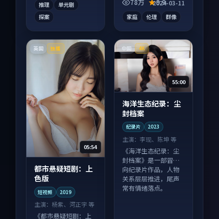
78万
9.9
2024-03-11
推理
单元剧
探案
家庭
伦理
群像
英国
中国
独播
4K
55:00
海洋生态纪录：尘
封档案
纪录片
2023
主演：
李现、陈坤 等
05:54
《海洋生态纪录：尘
封档案》是一部冒险
都市悬疑短剧：上
向纪录片作品，人物
色版
关系层层推进，尾声
常有情绪落点。
短视频
2019
主演：
杨紫、河正宇 等
《都市悬疑短剧：上