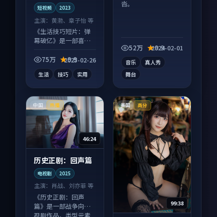
沓。
短视频
2023
主演：
黄渤、章子怡 等
《生活技巧短片：弹
幕破亿》是一部喜剧
52万
9.9
2024-02-01
向短视频作品，适合
大屏端观看，细节更
75万
9.9
2025-02-26
音乐
真人秀
丰富。
生活
技巧
实用
舞台
中国
美国
热播
高分
46:24
历史正剧：回声篇
电视剧
2025
主演：
肖战、刘亦菲 等
《历史正剧：回声
99:38
篇》是一部战争向电
视剧作品，类型元素