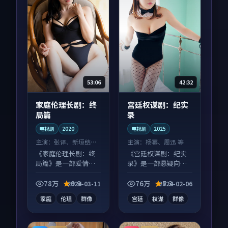
53:06
42:32
家庭伦理长剧：终
宫廷权谋剧：纪实
局篇
录
电视剧
2020
电视剧
2025
主演：
张译、新垣结衣
主演：
杨幂、周迅 等
等
《家庭伦理长剧：终
《宫廷权谋剧：纪实
局篇》是一部爱情向
录》是一部悬疑向电
电视剧作品，以人物
视剧作品，多线叙事
成长为内核，情感戏
并行，细节值得二刷
78万
9.9
76万
7.3
2024-03-11
2024-02-06
份扎实。
回味。
家庭
伦理
群像
宫廷
权谋
群像