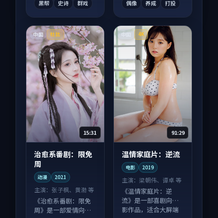
黑帮
史诗
群戏
偶像
养成
打投
中国
中国
杜比
4K
15:31
91:29
治愈系番剧：限免
温情家庭片：逆流
周
电影
2019
动漫
2021
主演：
梁朝伟、谭卓 等
主演：
张子枫、黄渤 等
《温情家庭片：逆
流》是一部喜剧向电
《治愈系番剧：限免
影作品，适合大屏端
周》是一部爱情向动