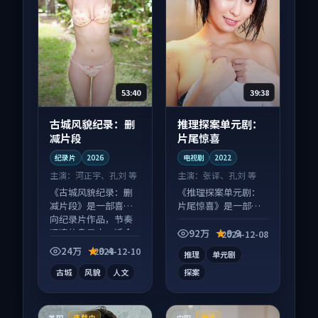
53:40
39:38
古城风貌纪录：删
推理探案单元剧：
减片段
片尾惊喜
纪录片
2026
电视剧
2022
主演：
河正宇、孔刘 等
主演：
张译、孔刘 等
《古城风貌纪录：删
《推理探案单元剧：
减片段》是一部喜剧
片尾惊喜》是一部悬
向纪录片作品，节奏
疑向电视剧作品，画
紧凑信息量大，适合
面质感在线，配乐与
92万
9.9
2024-12-08
沉浸式追看。
镜头配合度高。
24万
9.4
2024-12-10
推理
单元剧
古城
风貌
人文
探案
美国
中国
连载中
独播