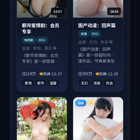
52:57
26:55
都市爱情剧：会员
国产动漫：回声篇
专享
动漫
2021
电视剧
2021
主演：
孔刘、张译 等
主演：
李现、周迅 等
《国产动漫：回声
篇》是一部冒险向动
《都市爱情剧：会员
漫作品，节奏紧凑信
专享》是一部爱情向
息量大，适合沉浸式
电视剧作品，画面质
追看。
感在线，配乐与镜头
24万
9.4
93万
8.6
2024-12-27
2024-12-25
配合度高。
爱情
都市
温馨
玄幻
连载
热血
中国
日本
热播
4K