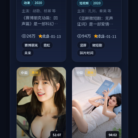
动漫
2020
短视频
2020
主演：
胡歌、杨幂 等
主演：
孔刘、秦昊 等
《赛博朋克动画：回
《竖屏微短剧：无声
声篇》是一部科幻向
证词》是一部爱情向
动漫作品，以人物成
短视频作品，适合大
长为内核，情感戏份
屏端观看，细节更丰
26万
8.2
94万
8.1
2025-01-13
2025-01-11
扎实。
富。
赛博朋克
霓虹
竖屏
微短剧
未来
碎片时间
中国
中国
高分
高分
51:07
94:02