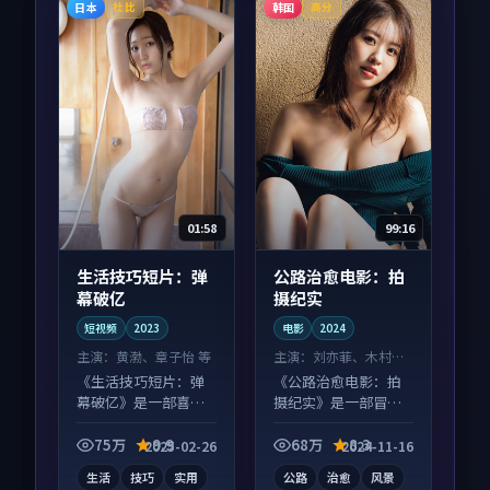
日本
韩国
杜比
高分
01:58
99:16
生活技巧短片：弹
公路治愈电影：拍
幕破亿
摄纪实
短视频
2023
电影
2024
主演：
黄渤、章子怡 等
主演：
刘亦菲、木村拓
哉 等
《生活技巧短片：弹
《公路治愈电影：拍
幕破亿》是一部喜剧
摄纪实》是一部冒险
向短视频作品，适合
向电影作品，以人物
大屏端观看，细节更
成长为内核，情感戏
75万
9.9
68万
8.3
2025-02-26
2024-11-16
丰富。
份扎实。
生活
技巧
实用
公路
治愈
风景