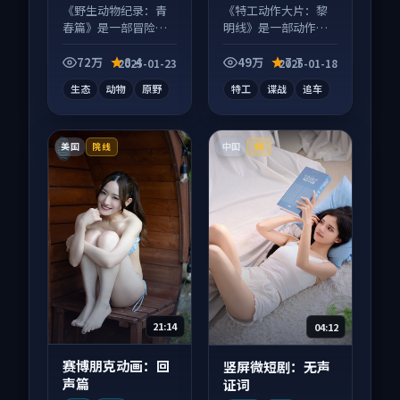
等
《野生动物纪录：青
《特工动作大片：黎
春篇》是一部冒险向
明线》是一部动作向
纪录片作品，口碑持
电影作品，人物关系
续发酵，适合周末一
层层推进，尾声常有
72万
8.4
49万
7.7
2025-01-23
2025-01-18
口气刷完。
情绪落点。
生态
动物
原野
特工
谍战
追车
美国
中国
院线
4K
21:14
04:12
赛博朋克动画：回
竖屏微短剧：无声
声篇
证词