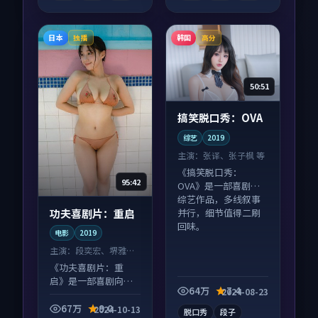
日本
韩国
独播
高分
50:51
搞笑脱口秀：OVA
综艺
2019
主演：
张译、张子枫 等
《搞笑脱口秀：
95:42
OVA》是一部喜剧向
综艺作品，多线叙事
功夫喜剧片：重启
并行，细节值得二刷
回味。
电影
2019
主演：
段奕宏、堺雅人
等
《功夫喜剧片：重
启》是一部喜剧向电
64万
7.4
2024-08-23
影作品，社区讨论度
高，适合配弹幕观
67万
9.0
2024-10-13
脱口秀
段子