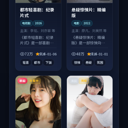
都市轻喜剧：纪录
悬疑惊悚片：精编
片式
版
电视剧
2026
电影
2022
主演：
李现、刘亦菲 等
主演：
廖凡、刘昊然 等
《都市轻喜剧：纪录
《悬疑惊悚片：精编
片式》是一部喜剧向
版》是一部惊悚向电
电视剧作品，画面质
影作品，类型元素齐
感在线，配乐与镜头
全，观感爽快不拖
72万
7.4
48万
7.4
2025-01-06
2025-01-01
配合度高。
沓。
轻喜
都市
下饭
惊悚
悬疑
氛围
韩国
美国
连载中
完结