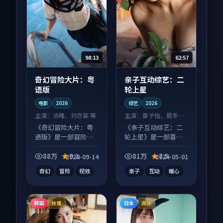
98:13
62:57
奇幻冒险大片：粤
亲子互动综艺：二
语版
轮上星
电影
2026
综艺
2026
主演：
汤唯、刘亦菲 等
主演：
章子怡、周冬雨
等
《奇幻冒险大片：粤
《亲子互动综艺：二
语版》是一部冒险向
轮上星》是一部喜剧
电影作品，类型元素
向综艺作品，人物关
齐全，观感爽快不拖
系层层推进，尾声常
88万
9.1
81万
7.5
2024-09-14
2024-05-01
沓。
有情绪落点。
奇幻
冒险
视效
亲子
互动
暖心
韩国
日本
独播
高分