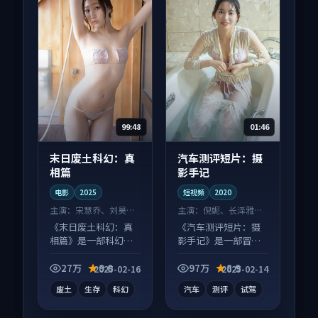
99:48
01:46
末日废土科幻：真
汽车测评短片：摄
相篇
影手记
电影
2025
短视频
2020
主演：
宋慧乔、刘昊然
主演：
倪妮、长泽雅美
等
等
《末日废土科幻：真
《汽车测评短片：摄
相篇》是一部科幻向
影手记》是一部冒险
电影作品，以人物成
向短视频作品，社区
长为内核，情感戏份
讨论度高，适合配弹
27万
9.0
97万
8.9
2025-02-16
2025-02-14
扎实。
幕观看。
废土
生存
科幻
汽车
测评
试驾