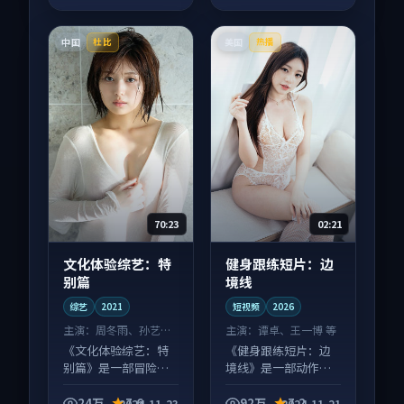
中国
美国
杜比
热播
70:23
02:21
文化体验综艺：特
健身跟练短片：边
别篇
境线
综艺
2021
短视频
2026
主演：
周冬雨、孙艺珍
主演：
谭卓、王一博 等
等
《文化体验综艺：特
《健身跟练短片：边
别篇》是一部冒险向
境线》是一部动作向
综艺作品，口碑持续
短视频作品，适合大
发酵，适合周末一口
屏端观看，细节更丰
24万
7.6
92万
7.2
2024-11-23
2024-11-21