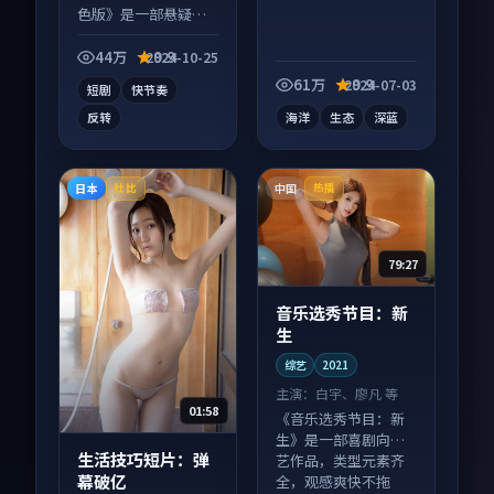
色版》是一部悬疑向
短视频作品，社区讨
论度高，适合配弹幕
44万
9.9
2024-10-25
观看。
61万
9.9
2024-07-03
短剧
快节奏
反转
海洋
生态
深蓝
日本
中国
杜比
热播
79:27
音乐选秀节目：新
生
综艺
2021
主演：
白宇、廖凡 等
01:58
《音乐选秀节目：新
生》是一部喜剧向综
生活技巧短片：弹
艺作品，类型元素齐
幕破亿
全，观感爽快不拖